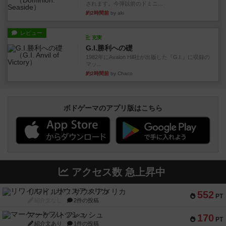
されます。今弾以前のドミニ...
約2時間前
by aki
レビュー
充実
G.I.勝利への礎
1982年にAvalon Hill社が出版した『G.I.』に収録の
マッ...
約2時間前
by Chaco
ボドゲーマのアプリ版はこちら
アクセス数 急上昇中
リワイルド：サウスアメリカ
552
PT
紹介文なし
2件の投稿
マーケットフレッシュ
170
PT
紹介文あり
1件の投稿