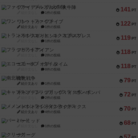
ファイアー・ブルズ / 火牛陣
141
PT
紹介文なし
1件の投稿
ワン・トゥ・ファイブ
122
PT
紹介文あり
1件の投稿
トランスオリエント・エクスプレス
119
PT
紹介文なし
1件の投稿
フラットアイアン
118
PT
紹介文なし
2件の投稿
エコーズ・オブ・タイム
118
PT
紹介文なし
8件の投稿
南北戦争
79
PT
紹介文あり
1件の投稿
キャプテン・フリップ：イスラ・ボンバ
72
PT
紹介文なし
2件の投稿
メメントオンラインタクティクス
70
PT
紹介文あり
4件の投稿
パーミッド
68
PT
紹介文なし
1件の投稿
クリーグ
57
PT