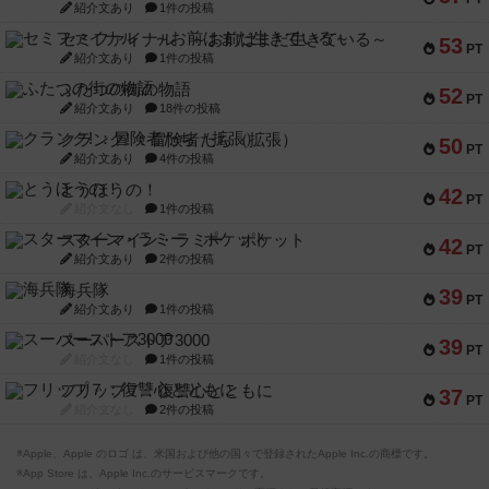
紹介文あり
1件の投稿
セミファイナル ～お前はまだ生きている～
53
PT
紹介文あり
1件の投稿
ふたつの街の物語
52
PT
紹介文あり
18件の投稿
クランク! ：冒険者たち（拡張）
50
PT
紹介文あり
4件の投稿
とうほうの！
42
PT
紹介文なし
1件の投稿
スターマイン・ラミー ポケット
42
PT
紹介文あり
2件の投稿
海兵隊
39
PT
紹介文あり
1件の投稿
スーパーストア3000
39
PT
紹介文なし
1件の投稿
フリップ７：復讐心とともに
37
PT
紹介文なし
2件の投稿
※Apple、Apple のロゴ は、米国および他の国々で登録されたApple Inc.の商標です。
※App Store は、Apple Inc.のサービスマークです。