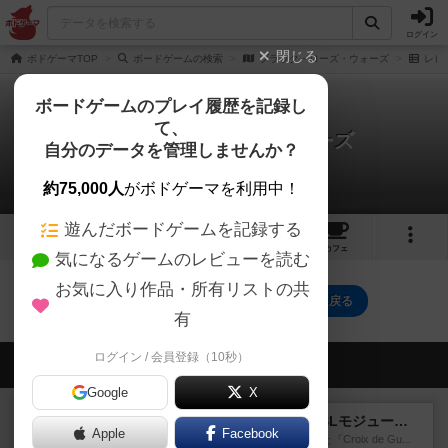
ログイン
閉じる
ボドゲーマTOP
ボードゲームの検索
ブラック・ローズ・ウォーズ
レビ
ボードゲームのプレイ履歴を記録し
て、
ブラック・ローズ・ウォーズ
自分のデータを管理しませんか？
0件のレビュー
約75,000人
がボドゲーマを利用中！
遊んだボードゲームを記録する
2
3
トップ
画像
動画
レビュー
カフェ
気になるゲームのレビューを読む
お気に入り作品・所有リストの共
ブラック・ローズ・ウォーズのトップに戻る
有
ログイン / 会員登録（10秒）
会員の新しい投稿
Google
X
レビュー
クロワ・ド・ゲール：ASLモジュール10
Apple
Facebook
1992年にAvalon Hill社が出版した『Croix de Gu...