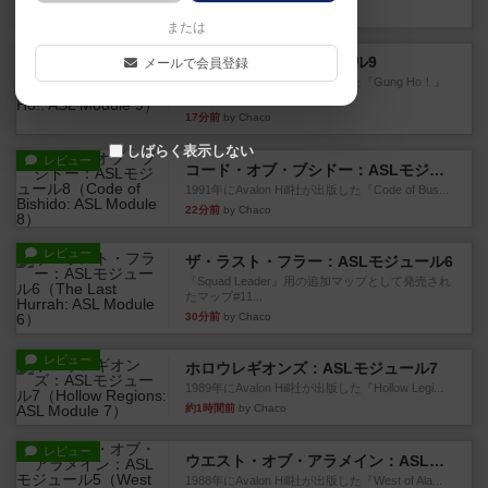
8分前
by Chaco
または
レビュー
ガンホー：ASLモジュール9
メールで会員登録
1992年にAvalon Hill社が出版した『Gung Ho！』
に付...
17分前
by Chaco
しばらく表示しない
レビュー
コード・オブ・ブシドー：ASLモジュール8
1991年にAvalon Hill社が出版した『Code of Bus...
22分前
by Chaco
レビュー
ザ・ラスト・フラー：ASLモジュール6
『Squad Leader』用の追加マップとして発売され
たマップ#11...
30分前
by Chaco
レビュー
ホロウレギオンズ：ASLモジュール7
1989年にAvalon Hill社が出版した『Hollow Legi...
約1時間前
by Chaco
レビュー
ウエスト・オブ・アラメイン：ASLモジュール5
1988年にAvalon Hill社が出版した『West of Ala...