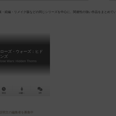
版・続編・リメイク版などの同じシリーズを中心に、関連性の強い作品をまとめて
ローズ・ウォーズ：ヒド
ンズ
Rose Wars: Hidden Thorns
90分
14歳～
0件
説明文の編集者を募集中