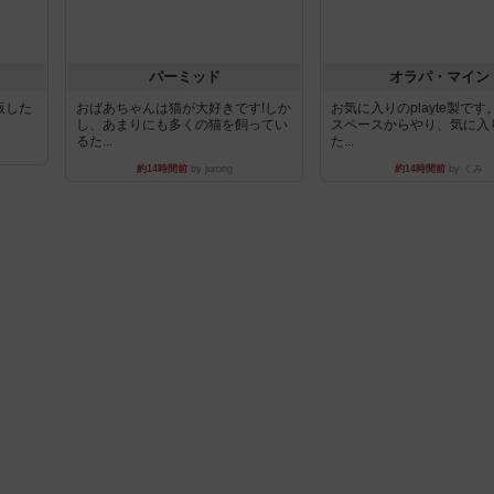
パーミッド
オラパ・マイン
出版した
おばあちゃんは猫が大好きです!しか
お気に入りのplayte製で
し、あまりにも多くの猫を飼ってい
スペースからやり、気に入
るた...
た...
約14時間前
by jurong
約14時間前
by くみ