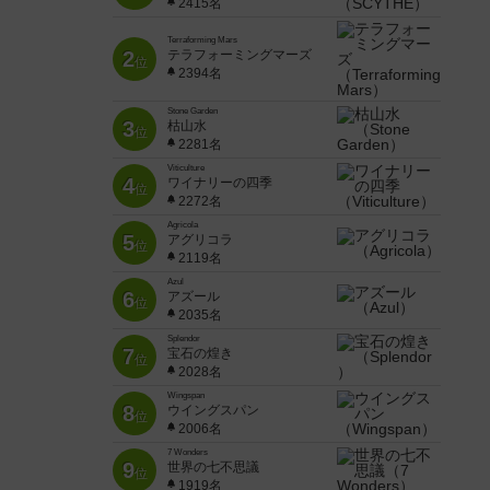
2415名
Terraforming Mars
2
テラフォーミングマーズ
位
2394名
Stone Garden
3
枯山水
位
2281名
Viticulture
4
ワイナリーの四季
位
2272名
Agricola
5
アグリコラ
位
2119名
Azul
6
アズール
位
2035名
Splendor
7
宝石の煌き
位
2028名
Wingspan
8
ウイングスパン
位
2006名
7 Wonders
9
世界の七不思議
位
1919名