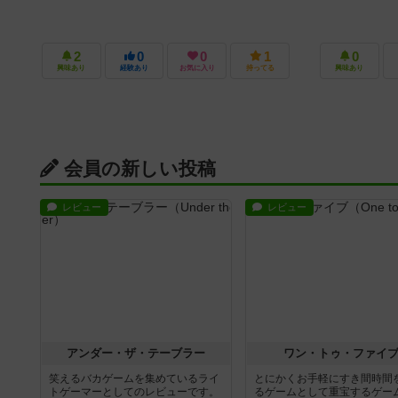
2
0
0
1
0
興味あり
経験あり
お気に入り
持ってる
興味あり
会員の新しい投稿
レビュー
レビュー
アンダー・ザ・テーブラー
ワン・トゥ・ファイ
笑えるバカゲームを集めているライ
とにかくお手軽にすき間時間
トゲーマーとしてのレビューです。
るゲームとして重宝するゲー