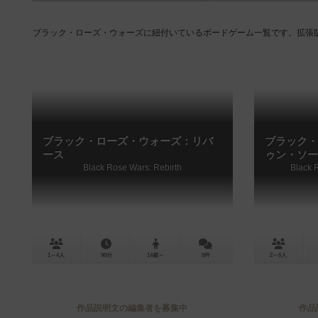
ブラック・ローズ・ウォーズに紐付いているボードゲーム一覧です。拡張
ブラック・ローズ・ウォーズ：リバ
ブラック・
ース
ゥン・ソー
Black Rose Wars: Rebirth
Black 
1～4人
90分
14歳～
0件
2～6人
作品説明文の編集者を募集中
作品