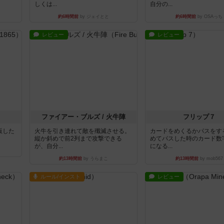
しくは...
自分の...
約6時間前
by ジェイとと
約6時間前
by OSAっち
レビュー
レビュー
ファイアー・ブルズ / 火牛陣
フリップ７
出版した
火牛を引き連れて敵を殲滅させる。
カードをめくるかパスをす
縦か斜めで前2列まで攻撃できる
めてパスした時のカード数
が、自分...
になる...
約13時間前
by うらまこ
約13時間前
by mob567
ルール/インスト
レビュー