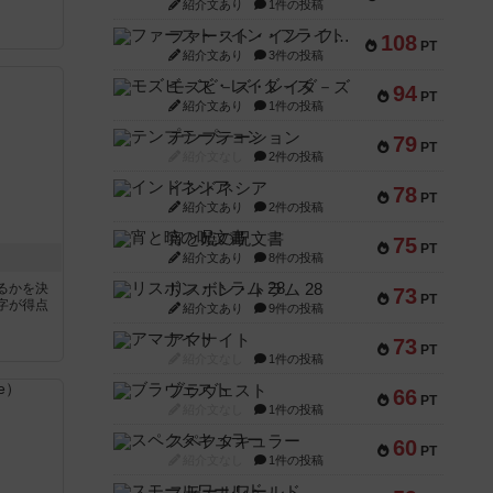
紹介文あり
1件の投稿
ファースト・イン・フライト
108
PT
紹介文あり
3件の投稿
モズビ－ズ・レイダ－ズ
94
PT
紹介文あり
1件の投稿
テンプテーション
79
PT
紹介文なし
2件の投稿
インドネシア
78
PT
紹介文あり
2件の投稿
宵と暁の呪文書
75
PT
紹介文あり
8件の投稿
リスボン・トラム 28
るかを決
73
PT
字が得点
紹介文あり
9件の投稿
アマナイト
73
PT
紹介文なし
1件の投稿
ブラヴェスト
66
PT
紹介文なし
1件の投稿
スペクタキュラー
60
PT
紹介文なし
1件の投稿
スモールワールド