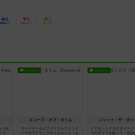
0
0
1
経験あり
お気に入り
持ってる
レビュー
レビュー
ブ
エコーズ・オブ・タイム
シャット・ザ・ボッ
をうめ
カードゲームにファイナルファンタ
とてもシンプルなダイスゲ
ムで
ジーのアクティブタイムバトル（も
つのダイスを振って、出目