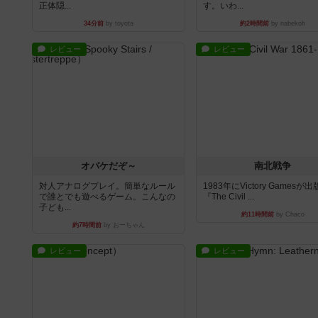
正体隠...
す。いわ...
34分前
by toyota
約2時間前
by nabekoh
レビュー
レビュー
オバケだぞ～
南北戦争
対人アナログプレイ。簡単なルール
1983年にVictory Gamesが
で誰とでも遊べるゲーム。こんなの
『The Civil ...
子ども...
約11時間前
by Chaco
約7時間前
by おーちゃん
レビュー
レビュー