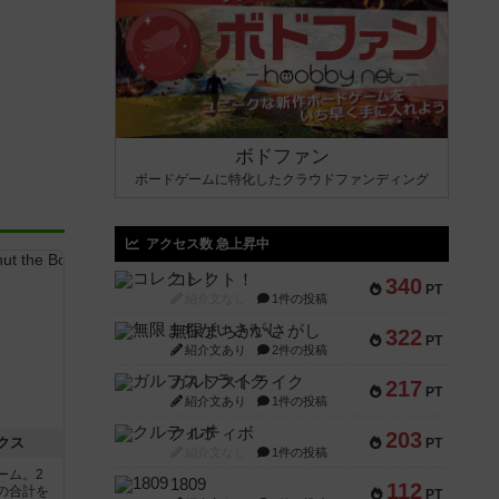
ボドファン
ボードゲームに特化したクラウドファンディング
アクセス数 急上昇中
コレクト！
340
PT
紹介文なし
1件の投稿
無限まちがいさがし
322
PT
紹介文あり
2件の投稿
ガルフストライク
217
PT
紹介文あり
1件の投稿
クルティボ
203
クス
PT
紹介文なし
1件の投稿
ーム。2
1809
112
の合計を
PT