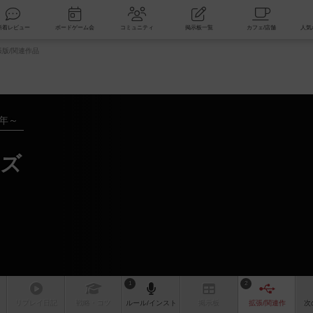
索
新着レビュー
ボードゲーム会
コミュニティ
掲示板一覧
版/関連作品
9年～
ーズ
1
2
リプレイ
日記
戦略
・コツ
ルール
/インスト
掲示板
拡張/関連
作
次