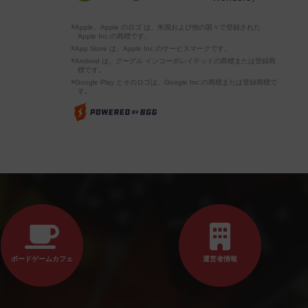
※Apple、Apple のロゴ は、米国および他の国々で登録された
Apple Inc.の商標です。
※App Store は、Apple Inc.のサービスマークです。
※Android は、グーグル インコーポレイテッドの商標または登録商
標です。
※Google Play とそのロゴは、Google Inc.の商標または登録商標で
す。
ボードゲームカフェ
運営者情報