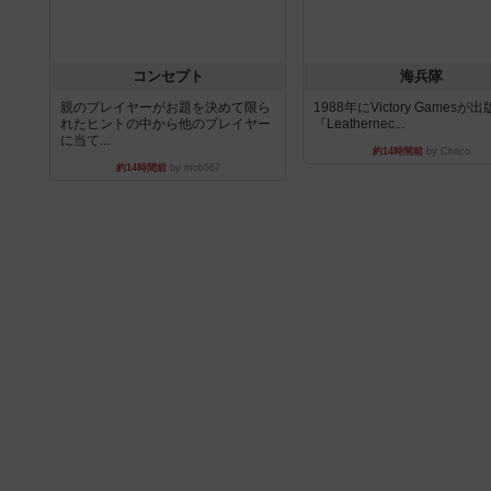
コンセプト
海兵隊
親のプレイヤーがお題を決めて限ら
1988年にVictory Gamesが
れたヒントの中から他のプレイヤー
『Leathernec...
に当て...
約14時間前
by Chaco
約14時間前
by mob567