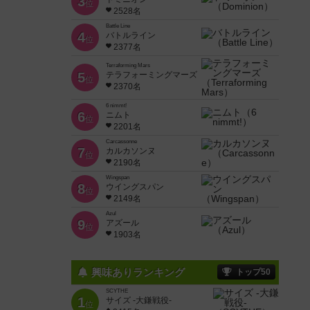
3
位
2528名
Battle Line
4
バトルライン
位
2377名
Terraforming Mars
5
テラフォーミングマーズ
位
2370名
6 nimmt!
6
ニムト
位
2201名
Carcassonne
7
カルカソンヌ
位
2190名
Wingspan
8
ウイングスパン
位
2149名
Azul
9
アズール
位
1903名
興味ありランキング
トップ50
SCYTHE
1
サイズ -大鎌戦役-
位