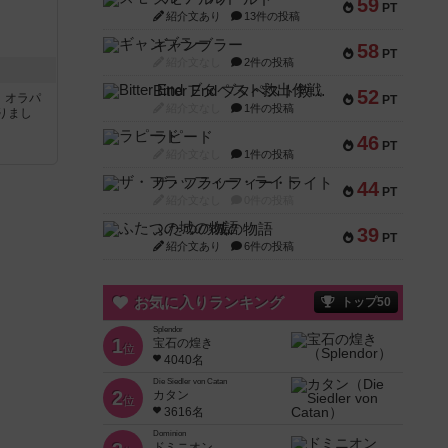
59
PT
紹介文あり
13件の投稿
ギャンブラー
58
PT
紹介文なし
2件の投稿
Bitter End ブタペスト救出作戦
52
す。オラパ
PT
紹介文なし
1件の投稿
りまし
ラピード
46
PT
紹介文なし
1件の投稿
ザ・フラッフィー・ライト
44
PT
紹介文なし
0件の投稿
ふたつの城の物語
39
PT
紹介文あり
6件の投稿
お気に入りランキング
トップ50
Splendor
1
宝石の煌き
位
4040名
Die Siedler von Catan
2
カタン
位
3616名
Dominion
ドミニオン