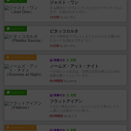
レビュー
ジャスト・ワン
まぁ面白かった‼️よくテレビとかのバラエティなん
かで、お題がわからずに...
14分前
by みいやん
レビュー
ピタッコカルタ
ボドゲ相席会でプレイしましたひらがなが書かれ
たカードを2枚まで手をつけ...
22分前
by みいやん
ルール/インスト
画像付き
充実
ノームズ・アット・ナイト
ベネボレンス女王は、忠実な臣民を称えるための
祝宴を開こうとしています。...
約1時間前
by jurong
レビュー
画像付き
充実
フラットアイアン
1~2人に限定された、エンジンビルド系のシステ
ム選んだ企業ボードに街で...
約2時間前
by あくり
ルール/インスト
画像付き
充実