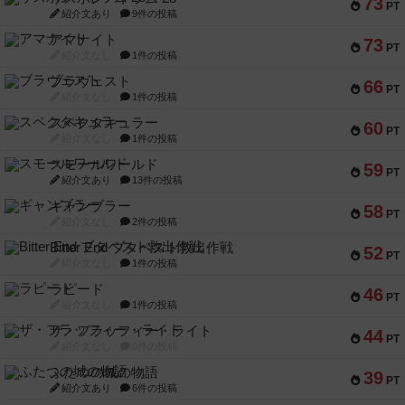
73
PT
紹介文あり
9件の投稿
アマナイト
73
PT
紹介文なし
1件の投稿
ブラヴェスト
66
PT
紹介文なし
1件の投稿
スペクタキュラー
60
PT
紹介文なし
1件の投稿
スモールワールド
59
PT
紹介文あり
13件の投稿
ギャンブラー
58
PT
紹介文なし
2件の投稿
Bitter End ブタペスト救出作戦
52
PT
紹介文なし
1件の投稿
ラピード
46
PT
紹介文なし
1件の投稿
ザ・フラッフィー・ライト
44
PT
紹介文なし
0件の投稿
ふたつの城の物語
39
PT
紹介文あり
6件の投稿