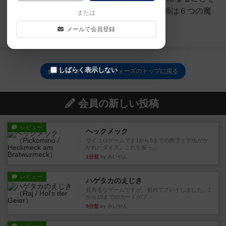
目指す魔術師の1人です。各魔術師は６つの魔
または
法の系統を自由に使用で...
メールで会員登録
続きを読む（2年弱前）
しばらく表示しない
ブラック・ローズ・ウォーズのトップに戻る
会員の新しい投稿
レビュー
ヘックメック
サイコロゲームです1から5までの数字と芋虫がか
かれたダイス。これを振っ...
1分前
by みいやん
レビュー
ハゲタカのえじき
超有名なゲームですが、初めてプレイしました。1
から15までのカードがプ...
9分前
by みいやん