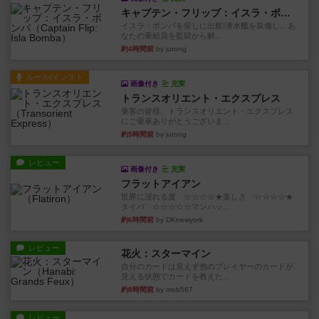
キャプテン・フリップ：イスラ・ボンバ
イスラ・ボンバを探しに出航!潜水艦を装備し、あ
なたの乗組員を監獄から解...
約4時間前
by jurong
ルール/インスト
画像付き
充実
トランスオリエント・エクスプレス
乗客の皆様、トランスオリエント・エクスプレス
にご乗車ありがとうございま...
約5時間前
by jurong
レビュー
画像付き
充実
フラットアイアン
世界に浸れる度 ☆☆☆☆★楽しさ ☆☆☆☆★
タイパ ☆☆☆☆☆マンハッ...
約6時間前
by DKnewyork
レビュー
花火：スターマイン
自分のカードは見えず他のプレイヤーのカードが
見える状態でカードを教えた...
約8時間前
by mob567
レビュー