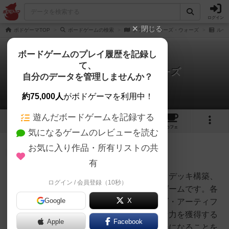
ログイン
閉じる
ボドゲーマTOP
ボードゲームの検索
ブラック・ローズ・ウォーズ
ルー
ボードゲームのプレイ履歴を記録し
て、
ブラック・ローズ・ウォーズ
自分のデータを管理しませんか？
1件のルール/インスト
約75,000人
がボドゲーマを利用中！
遊んだボードゲームを記録する
2
3
トップ
画像
動画
レビュー
カフェ
気になるゲームのレビューを読む
お気に入り作品・所有リストの共
仙人
156名
0名
0
充実
有
ブラック・ローズ・ウォーズは、デッキ構築、
ログイン / 会員登録（10秒）
ゴーダ
戦略、戦闘の対戦ファンタジーゲームです。各
Google
X
プレイヤーは、ブラック・ローズ・アーティフ
ァクトと忘れられた魔法の強力な力を獲得する
Apple
Facebook
ために、新しいグランドマスターになることを