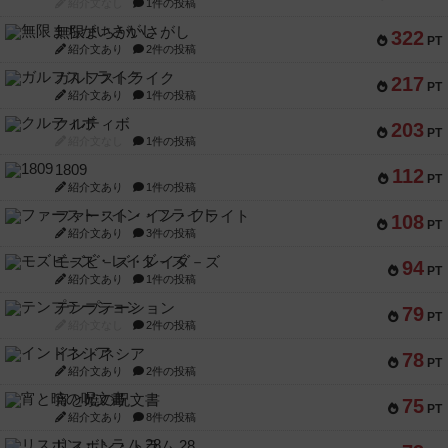
紹介文なし
1件の投稿
無限まちがいさがし
322
PT
紹介文あり
2件の投稿
ガルフストライク
217
PT
紹介文あり
1件の投稿
クルティボ
203
PT
紹介文なし
1件の投稿
1809
112
PT
紹介文あり
1件の投稿
ファースト・イン・フライト
108
PT
紹介文あり
3件の投稿
モズビ－ズ・レイダ－ズ
94
PT
紹介文あり
1件の投稿
テンプテーション
79
PT
紹介文なし
2件の投稿
インドネシア
78
PT
紹介文あり
2件の投稿
宵と暁の呪文書
75
PT
紹介文あり
8件の投稿
リスボン・トラム 28