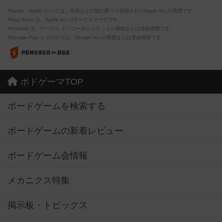
※Apple、Apple のロゴ は、米国および他の国々で登録されたApple Inc.の商標です。
※App Store は、Apple Inc.のサービスマークです。
※Android は、グーグル インコーポレイテッドの商標または登録商標です。
※Google Play とそのロゴは、Google Inc.の商標または登録商標です。
ボドゲーマTOP
ボードゲームを検索する
ボードゲームの新着レビュー
ボードゲーム会情報
メカニクス特集
掲示板・トピックス