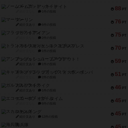
ノームズ・アット・ナイト
88
PT
紹介文なし
1件の投稿
マーリン
76
PT
紹介文あり
6件の投稿
フラットアイアン
75
PT
紹介文なし
2件の投稿
トランスオリエント・エクスプレス
70
PT
紹介文なし
1件の投稿
アンブッシュ！：ムーブアウト！
59
PT
紹介文あり
1件の投稿
キャプテン・フリップ：イスラ・ボンバ
51
PT
紹介文なし
2件の投稿
ガルフストライク
46
PT
紹介文あり
1件の投稿
エコーズ・オブ・タイム
45
PT
紹介文なし
8件の投稿
スカルキング
45
PT
紹介文あり
12件の投稿
海兵隊
45
PT