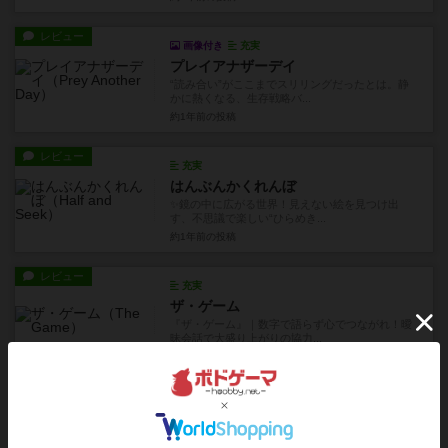
レビュー
画像付き
充実
プレイアナザーデイ
“読み合い”がここまでスリリングだったとは。静
かに熱くなる、生存戦略バ...
約1年前
の投稿
レビュー
充実
はんぶんかくれんぼ
✨鏡の中に広がる世界！見えない絵を見つけ出
す、不思議で楽しい“ひらめき...
約1年前
の投稿
レビュー
充実
ザ・ゲーム
『ザ・ゲーム』｜数字で語らず心でつながれ！曖
昧会話で大盛り上がりの協力...
約1年前
の投稿
レビュー
画像付き
充実
プラネピタ
惑星で弾いて陣取れ！『プラネピタ』は、宇宙人