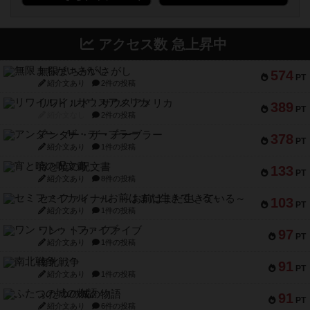
アクセス数 急上昇中
無限まちがいさがし
574
PT
紹介文あり
2件の投稿
リワイルド：サウスアメリカ
389
PT
紹介文なし
2件の投稿
アンダー・ザ・テーブラー
378
PT
紹介文あり
1件の投稿
宵と暁の呪文書
133
PT
紹介文あり
8件の投稿
セミファイナル ～お前はまだ生きている～
103
PT
紹介文あり
1件の投稿
ワン・トゥ・ファイブ
97
PT
紹介文あり
1件の投稿
南北戦争
91
PT
紹介文あり
1件の投稿
ふたつの城の物語
91
PT
紹介文あり
6件の投稿