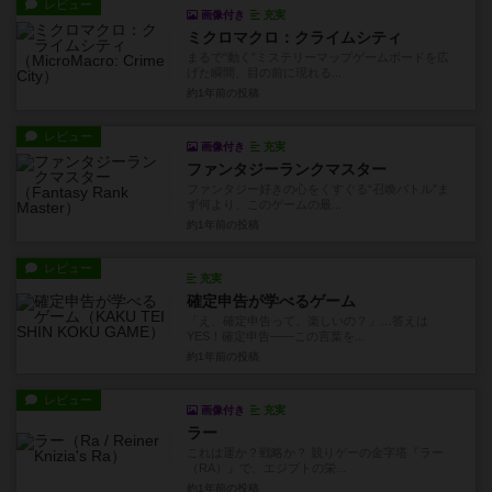
レビュー
画像付き
充実
ミクロマクロ：クライムシティ
まるで“動く”ミステリーマップゲームボードを広
げた瞬間、目の前に現れる...
約1年前
の投稿
レビュー
画像付き
充実
ファンタジーランクマスター
ファンタジー好きの心をくすぐる“召喚バトル”ま
ず何より、このゲームの最...
約1年前
の投稿
レビュー
充実
確定申告が学べるゲーム
「え、確定申告って、楽しいの？」…答えは
YES！確定申告——この言葉を...
約1年前
の投稿
レビュー
画像付き
充実
ラー
これは運か？戦略か？ 競りゲーの金字塔『ラー
（RA）』で、エジプトの栄...
約1年前
の投稿