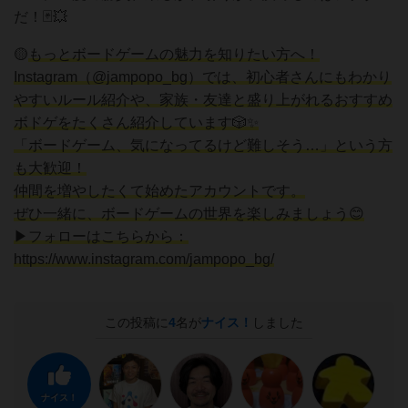
だ！🃏💥
🟡
もっとボードゲームの魅力を知りたい方へ！
Instagram（@jampopo_bg）では、初心者さんにもわかり
やすいルール紹介や、家族・友達と盛り上がれるおすすめ
ボドゲをたくさん紹介しています🎲✨
「ボードゲーム、気になってるけど難しそう…」という方
も大歓迎！
仲間を増やしたくて始めたアカウントです。
ぜひ一緒に、ボードゲームの世界を楽しみましょう😊
▶フォローはこちらから：
https://www.instagram.com/jampopo_bg/
この投稿に
4
名が
ナイス！
しました
ナイス！