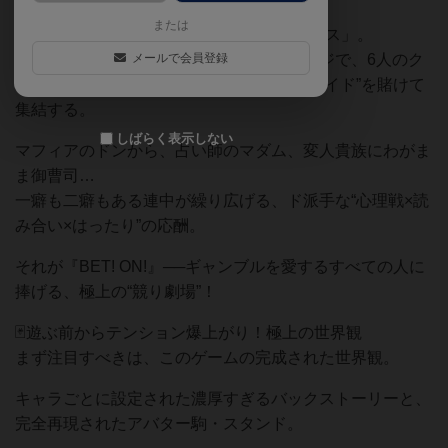
または
──ここは世界最大のカジノ「グラン・パレス」。
欲望が渦巻き、策略が飛び交うこのステージで、6人のク
メールで会員登録
セ強ギャンブラーたちが命より大切な“プライド”を賭けて
集結する。
しばらく表示しない
マフィアのドンから、占い師のマダム、変人貴族にわがま
ま御曹司…
一癖も二癖もある連中が繰り広げる、ド派手な“心理戦×読
み合い×はったり”の応酬。
それが『BET! ON!』──ギャンブルを愛するすべての人に
捧げる、極上の“競り劇場”！
🃏遊ぶ前からテンション爆上がり！極上の世界観
まず注目すべきは、このゲームの完成された世界観。
キャラごとに設定された濃厚すぎるバックストーリーと、
完全再現されたアバター駒・スタンド。