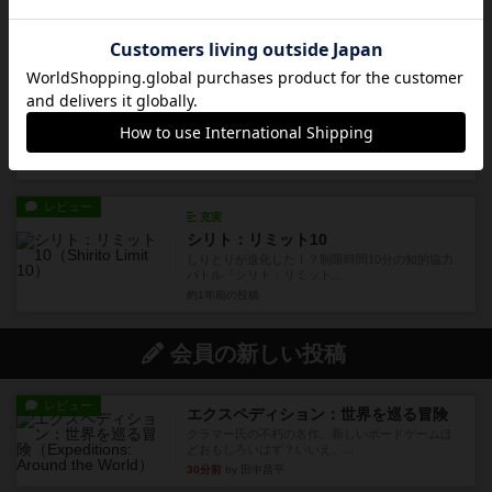
が飛び交うアクション陣取り...
約1年前
の投稿
レビュー
充実
きらめく財宝
きらめく宝石と笑顔がこぼれる！『きらめく財
宝』は、子どもの「遊びたい！...
約1年前
の投稿
レビュー
充実
シリト：リミット10
しりとりが進化した！？制限時間10分の知的協力
バトル『シリト：リミット...
約1年前
の投稿
会員の新しい投稿
レビュー
エクスペディション：世界を巡る冒険
クラマー氏の不朽の名作。新しいボードゲームほ
どおもしろいはず？いいえ。...
30分前
by 田中昌平