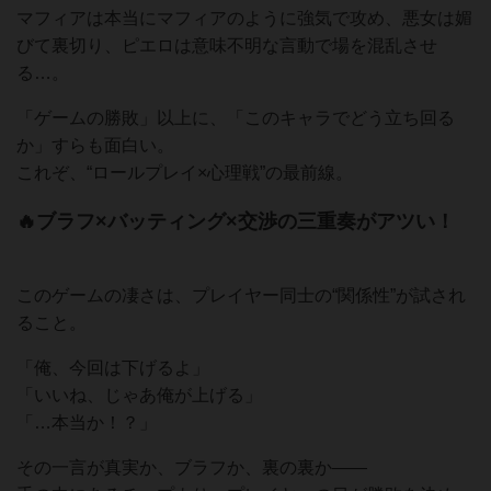
マフィアは本当にマフィアのように強気で攻め、悪女は媚
びて裏切り、ピエロは意味不明な言動で場を混乱させ
る…。
「ゲームの勝敗」以上に、「このキャラでどう立ち回る
か」すらも面白い。
これぞ、“ロールプレイ×心理戦”の最前線。
🔥ブラフ×バッティング×交渉の三重奏がアツい！
このゲームの凄さは、プレイヤー同士の“関係性”が試され
ること。
「俺、今回は下げるよ」
「いいね、じゃあ俺が上げる」
「…本当か！？」
その一言が真実か、ブラフか、裏の裏か――