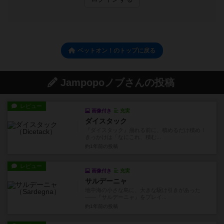
ベットオン！のトップに戻る
Jampopoノブさんの投稿
レビュー
画像付き
充実
ダイスタック
『ダイスタック』崩れる前に、積めるだけ積め！
きっかけは「なにこれ、積む...
約1年前
の投稿
レビュー
画像付き
充実
サルデーニャ
地中海の小さな島に、大きな駆け引きがあった
——『サルデーニャ』をプレイ...
約1年前
の投稿