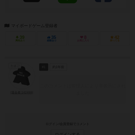
マイボードゲーム登録者
39
35
8
42
興味あり
経験あり
お気に入り
持ってる
たまご
#1
約1年前
このコメントは管理人により非表示にされ
ました
[退会者:142499]
ログイン/会員登録でコメント
ログインする