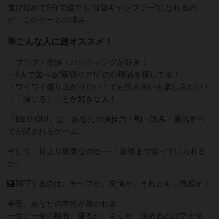
遊び始めて5分で誰でも“最強ギャンブラー”になれるの
が、このゲームの凄み。
🎯こんな人に超オススメ！
・ブラフ・交渉・バッティングが好き！
・6人で遊べる“裏切りアリ”の心理戦を探してる！
・ワイワイ盛り上がりたい！でも読み合いも楽しみたい！
・「演じる」ことが好きな人！
『BET! ON!』は、あなたの演技力・勘・読み・勇気すべ
てが試されるゲーム。
そして、何より重要なのは──「最後まで笑っていられる
か」。
🎰BETするのは、チップか、友情か、それとも…信頼か？
今夜、あなたの本性が暴かれる。
一生に一度の勝負、乗るか、引くか、決めるのはアナタ