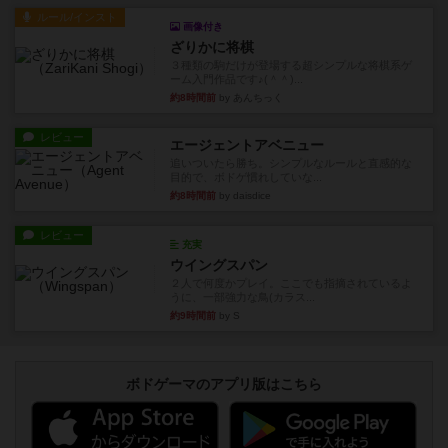
ルール/インスト
画像付き
ざりかに将棋
３種類の駒だけが登場する超シンプルな将棋系ゲ
ーム入門作品です♪(＾＾)...
約8時間前
by あんちっく
レビュー
エージェントアベニュー
追いついたら勝ち。シンプルなルールと直感的な
目的で、ボドゲ慣れしていな...
約8時間前
by daisdice
レビュー
充実
ウイングスパン
２人で何度かプレイ。ここでも指摘されているよ
うに、一部強力な鳥(カラス...
約9時間前
by S
ボドゲーマのアプリ版はこちら