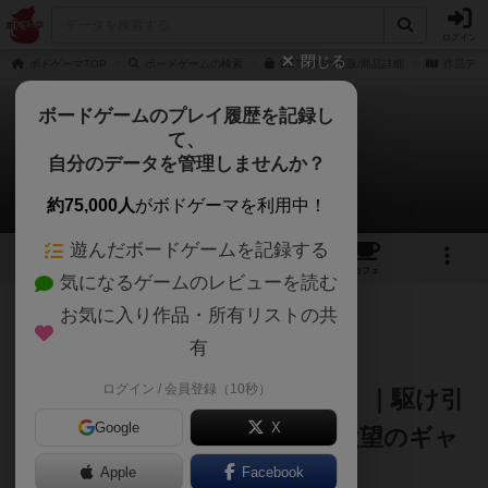
ログイン
閉じる
ボドゲーマTOP
ボードゲームの検索
BET ON!の通販/商品詳細
作品デー
ボードゲームのプレイ履歴を記録し
て、
ベットオン！
自分のデータを管理しませんか？
Jampopoノブさんのレビュー
約75,000人
がボドゲーマを利用中！
遊んだボードゲームを記録する
7
2
7
5
トップ
画像
動画
レビュー
カフェ
気になるゲームのレビューを読む
お気に入り作品・所有リストの共
205名
4名
1
約1年前
有
ログイン / 会員登録（10秒）
🎲『BET! ON!（ベットオン）』｜駆け引
Google
X
きが火花を散らす、裏切りと欲望のギャ
ンブルショウタイム！
Apple
Facebook