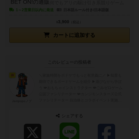
BET ON!の通販
何でもアリの駆け引き系競りゲーム
1～2営業日以内に発送
日本語ルール付き/日本語版
3,900
¥
（税込）
カートに追加する
このレビューの投稿者
＼家族時間をボドゲでもっと有意義に／ ▶︎知育も
神
期待できるボードゲームを紹介 ▶︎遊びながら学ぼ
う 📯おもちゃインストラクター 📯ごみゼロゲーム
公認ファシリテーター 📯カンジモンスターズ公式
ファシリテーター 自治体とコラボイベント実施中
Jampopoノブ
出張ボドゲ会の依頼はD...
シェアする