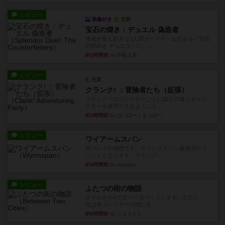
レビュー
画像付き
充実
宝石の煌き：デュエル 偽造者
筆者が最も好きな2人用ボードゲームである『宝石
の煌めき デュエル』に、...
約2時間前
by 手動人形
レビュー
充実
クランク! ：冒険者たち（拡張）
クランク！のプレイヤーごとに能力の違うキャラ
クターを使用できるようにな...
約3時間前
by ぽっぽーくるっぽー
レビュー
ワイアームスパン
初プレイの感想です。ウイングスパン履修済のコ
メントとなります。ウイング...
約4時間前
by daisdice
レビュー
ふたつの街の物語
タイルを4×4で並べて街づくりします。ただし、
街は各プレイヤーの間にあ...
約8時間前
by ジェイとと