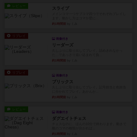
レビュー
スライプ
メインコマ一つサブコマ四つでそれぞれプレイし
ます。動かし方はコマか壁に...
約1時間前
by くみ
リプレイ
画像付き
リーダーズ
久しぶりに取り出してプレイ。詰めきれなかっ
た…であっさり追い込まれて負...
約1時間前
by くみ
リプレイ
画像付き
ブリックス
久しぶりに取り出してプレイ。記号担当と色担当
に分かれてプレイ。あかんか...
約1時間前
by くみ
レビュー
画像付き
ダグエイトチェス
チェスなのに、ほんの10分で終わります。動きで
敵のコマの種類が分かれば...
約1時間前
by くみ