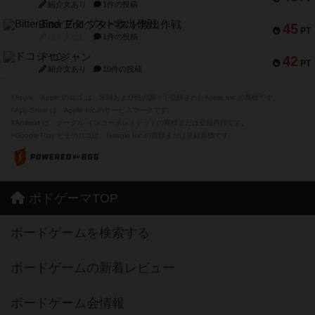
紹介文あり
1件の投稿
Bitter End ブタペスト救出作戦
45
PT
紹介文なし
1件の投稿
ドコジャン
42
PT
紹介文あり
10件の投稿
※Apple、Apple のロゴ は、米国および他の国々で登録されたApple Inc.の商標です。
※App Store は、Apple Inc.のサービスマークです。
※Android は、グーグル インコーポレイテッドの商標または登録商標です。
※Google Play とそのロゴは、Google Inc.の商標または登録商標です。
ボドゲーマTOP
ボードゲームを検索する
ボードゲームの新着レビュー
ボードゲーム会情報