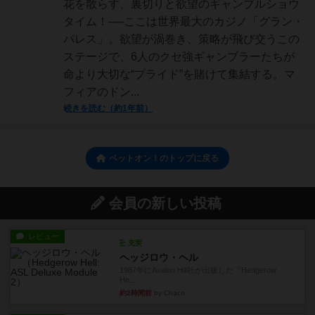
花を散らす、裏切りと欲望のギャンブルショウ
タイム！──ここは世界最大のカジノ「グラン・
パレス」。欲望が渦巻き、策略が飛び交うこの
ステージで、6人のクセ強ギャンブラーたちが
命より大切な“プライド”を賭けて集結する。マ
フィアのドン...
続きを読む（約1年前）
ベットオン！のトップに戻る
会員の新しい投稿
レビュー
充実
ヘッジロウ・ヘル
1987年にAvalon Hill社が出版した『Hedgerow
He...
約2時間前
by Chaco