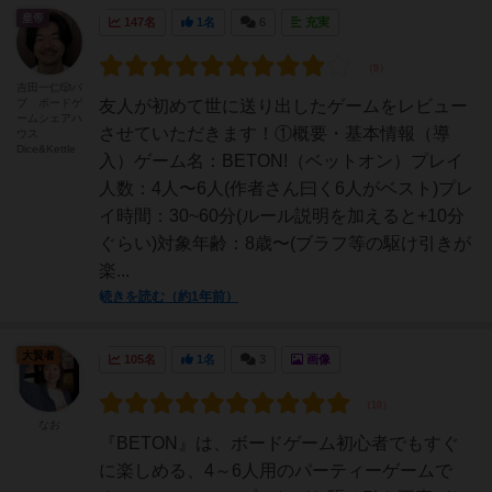
皇帝
147名
1名
6
充実
吉田一仁🎲バ
ブ ボードゲ
友人が初めて世に送り出したゲームをレビュー
ームシェアハ
させていただきます！①概要・基本情報（導
ウス
Dice&Kettle
入）ゲーム名：BETON!（ベットオン）プレイ
人数：4人〜6人(作者さん曰く6人がベスト)プレ
イ時間：30~60分(ルール説明を加えると+10分
ぐらい)対象年齢：8歳〜(ブラフ等の駆け引きが
楽...
続きを読む（約1年前）
大賢者
105名
1名
3
画像
なお
『BETON』は、ボードゲーム初心者でもすぐ
に楽しめる、4～6人用のパーティーゲームで