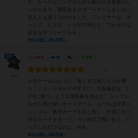
す。ルールはシンプルながら駆け引き要素がし
っかりあり、普段あまりボードゲームをしない
友人とも盛り上がれました。プレイヤーは、ギ
ャング、ピエロ、イカサマ師など、ワルそうな
設定を持つミープルキ...
続きを読む（約1年前）
国王
138名
4名
2
充実
Motty
人生ゲームのように「遠くまで進んだ人が勝
ち！」という分かりやすさに、大富豪的な「1
が9に勝つ」ような逆転劇を加えた、シンプル
ながら奥の深いボードゲーム。ルールは非常に
シンプル。数字カードを出し合い、中央に出た
得点カードをオークション形式で奪い合う。た
ったこれだけなのに、何を...
続きを読む（約1年前）