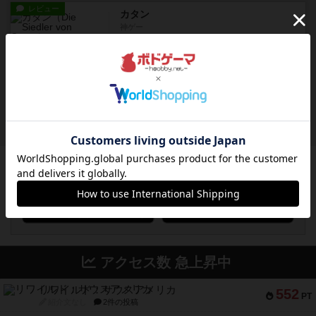
レビュー
カタン
神ゲー
約5時間前
by アプー
レビュー
充実
ドゥームド・バタリオンズ：ASLモジュール11
『Squad Leader』用の追加マップとして発売され
たマップの#9...
約6時間前
by Chaco
ボドゲーマのアプリ版はこちら
アクセス数 急上昇中
リワイルド：サウスアメリカ
552
PT
紹介文なし
2件の投稿