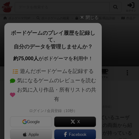
ログイン
閉じる
ボドゲーマTOP
ボードゲームの検索
BET ON!の通販/商品詳細
作品デー
ボードゲームのプレイ履歴を記録し
て、
ベットオン！
自分のデータを管理しませんか？
7件のレビュー
約75,000人
がボドゲーマを利用中！
遊んだボードゲームを記録する
7
2
7
7
トップ
画像
動画
レビュー
カフェ
気になるゲームのレビューを読む
お気に入り作品・所有リストの共
神
209名
0名
充実
有
ログイン / 会員登録（10秒）
オグランド
（Oguland）
ボードゲームを1,000個以上持っているユーザ
Google
X
ー視点で良かった点と悪かった点の両面から紹
介します！ベットオン！は、各自が持っている
Apple
Facebook