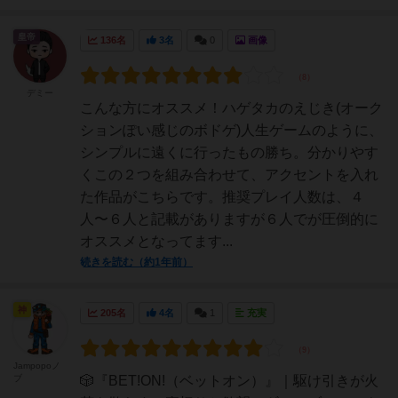
皇帝
136名
3名
0
画像
デミー
こんな方にオススメ！ハゲタカのえじき(オーク
ションぽい感じのボドゲ)人生ゲームのように、
シンプルに遠くに行ったもの勝ち。分かりやす
くこの２つを組み合わせて、アクセントを入れ
た作品がこちらです。推奨プレイ人数は、４
人〜６人と記載がありますが６人でが圧倒的に
オススメとなってます...
続きを読む（約1年前）
神
205名
4名
1
充実
Jampopoノ
ブ
🎲『BET!ON!（ベットオン）』｜駆け引きが火