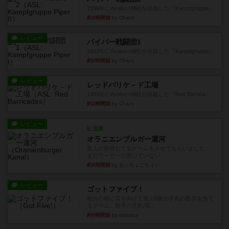
1996年にAvalon Hill社が出版した『Kampfgruppe...
約3時間前
by Chaco
レビュー
パイパー戦闘団1
1993年にAvalon Hill社が出版した『Kampfgruppe...
約3時間前
by Chaco
レビュー
レッドバリケ－ド工場
1989年にAvalon Hill社が出版した『Red Barrica...
約3時間前
by Chaco
レビュー
充実
オラニエンブルガー運河
友人の所持してるゲームをさせてもらいました。
まだワーカーの置いていない...
約4時間前
by おっちょこちょい
レビュー
ゴットファイブ！
自分の前に背を向けて並ぶ5枚の手札の数字を当て
るゲーム。相手の手札/場...
約5時間前
by daisdice