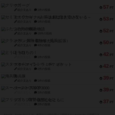
クリーグ
57
PT
紹介文あり
1件の投稿
セミファイナル ～お前はまだ生きている～
53
PT
紹介文あり
1件の投稿
ふたつの街の物語
52
PT
紹介文あり
18件の投稿
クランク! ：冒険者たち（拡張）
50
PT
紹介文あり
4件の投稿
とうほうの！
42
PT
紹介文なし
1件の投稿
スターマイン・ラミー ポケット
42
PT
紹介文あり
2件の投稿
海兵隊
39
PT
紹介文あり
1件の投稿
スーパーストア3000
39
PT
紹介文なし
1件の投稿
フリップ７：復讐心とともに
37
PT
紹介文なし
2件の投稿
※Apple、Apple のロゴ は、米国および他の国々で登録されたApple Inc.の商標です。