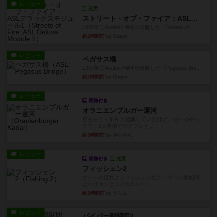
レビュー
充実
ストリート・オブ・ファイア：ASLデラックスモジュール1
1985年にAvalon Hill社が出版した『Streets of ...
約2時間前
by Chaco
レビュー
ペガサス橋
1997年にAvalon Hill社が出版した『Pegasus Bri...
約2時間前
by Chaco
レビュー
画像付き
オラニエンブルガー運河
存在をうっすらと認識していたけど、セールやっ
てて、2人専用でワカプレと...
約3時間前
by みいやん
レビュー
画像付き
充実
フィッシェン2
ゲームの流れはフィッシェンだが、ゲーム開始時
はペリカンとエビの2スート...
約3時間前
by うらまこ
レビュー
パイパー戦闘団2