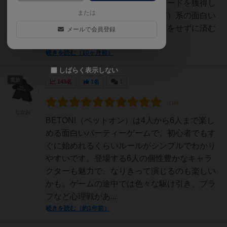
１～９のチップを使って、得点カードを獲得し
または
ていくギャンブル（バッティング）系の面白い
ボードゲームです！他の人と競りをせずに済む
メールで会員登録
ようなベッドを続け...
続きを読む（10ヶ月前）
しばらく表示しない
貴族
143名
1名
1
たかお
BETON!（ベットオン）は4人から6人まで楽し
める面白いパーティーゲームで、初心者でもす
ぐに始めれるくらいルールがシンプルでわかり
やすいです。登場する6人の個性豊かなキャラ
クターも魅力で、なりきって演じるのも楽しい
かも。ゲームの途中では色々な駆け引き、ブラ
フなど心理戦があ...
続きを読む（約1年前）