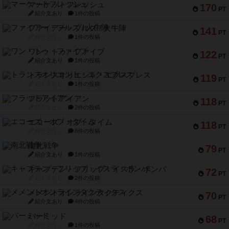
マーケットフレッシュ
170
PT
紹介文あり
1件の投稿
ファイアー・ブルズ / 火牛陣
141
PT
紹介文なし
1件の投稿
ワン・トゥ・ファイブ
122
PT
紹介文あり
1件の投稿
トランスオリエント・エクスプレス
119
PT
紹介文なし
1件の投稿
フラットアイアン
118
PT
紹介文なし
2件の投稿
エコーズ・オブ・タイム
118
PT
紹介文なし
8件の投稿
南北戦争
79
PT
紹介文あり
1件の投稿
キャプテン・フリップ：イスラ・ボンバ
72
PT
紹介文なし
2件の投稿
メメントオンラインタクティクス
70
PT
紹介文あり
4件の投稿
パーミッド
68
PT
紹介文なし
1件の投稿