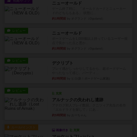
戦略やコツ
ニューオールド
ゲーム終了時に、「オールドカードとニューカー
ドのどちらもある」 状態に...
約1時間前
by オグランド（Oguland）
レビュー
ニューオールド
ボードゲームを1,000個以上持っているユーザー視
点で良かった点と悪か...
約1時間前
by オグランド（Oguland）
レビュー
デクリプト
プレイ感がしっかりしてるから、超ボードゲーム
やったなって感じ。パーティ...
約2時間前
by ヒロ(新！ボードゲーム家族)
レビュー
充実
アルナックの失われし遺跡
アナログ対人プレイ数回。クニツィア先生の名作
「エルドラドを探して」にあ...
約5時間前
by おーちゃん
ルール/インスト
画像付き
充実
マーケットフレッシュ