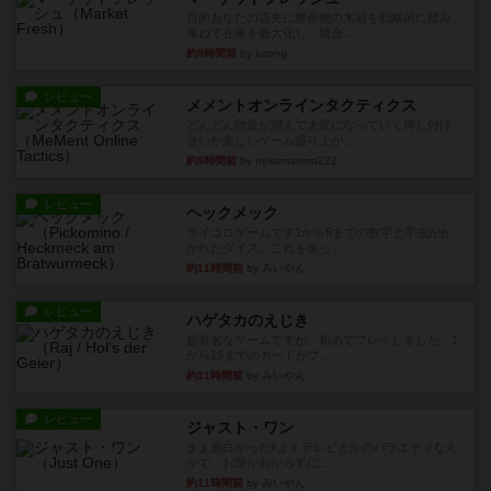
目的あなたの店先に農産物の木箱を戦略的に積み
重ねて在庫を最大化し、競合...
約9時間前
by jurong
レビュー
メメントオンラインタクティクス
どんどん物量が増えて大変になっていく押し付け
合いが楽しいゲーム盛り上が...
約9時間前
by nekomanma222
レビュー
ヘックメック
サイコロゲームです1から5までの数字と芋虫がか
かれたダイス。これを振っ...
約11時間前
by みいやん
レビュー
ハゲタカのえじき
超有名なゲームですが、初めてプレイしました。1
から15までのカードがプ...
約11時間前
by みいやん
レビュー
ジャスト・ワン
まぁ面白かった‼️よくテレビとかのバラエティなん
かで、お題がわからずに...
約11時間前
by みいやん