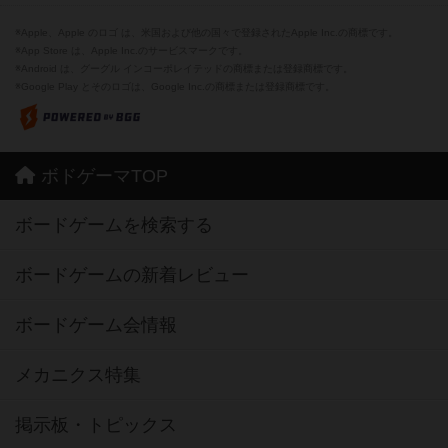
※Apple、Apple のロゴ は、米国および他の国々で登録されたApple Inc.の商標です。
※App Store は、Apple Inc.のサービスマークです。
※Android は、グーグル インコーポレイテッドの商標または登録商標です。
※Google Play とそのロゴは、Google Inc.の商標または登録商標です。
ボドゲーマTOP
ボードゲームを検索する
ボードゲームの新着レビュー
ボードゲーム会情報
メカニクス特集
掲示板・トピックス