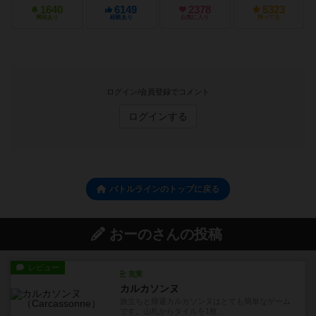
1640
6149
2378
5323
興味あり
経験あり
お気に入り
持ってる
ログイン/会員登録でコメント
ログインする
バトルラインのトップに戻る
おーのさんの投稿
レビュー
充実
カルカソンヌ
旅立ちと帰還カルカソンヌはとても簡単なゲーム
です。山札からタイルを1枚...