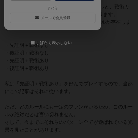
バトルラインでは先証明/後証明の選択ルールと、戦術カ
または
ードを抜く選択ルールが好まれる傾向にあります。
メールで会員登録
これらを組み合わせることで主に4つのルールが存在しま
す。
しばらく表示しない
・先証明＋戦術なし
・後証明＋戦術なし
・先証明＋戦術あり
・後証明＋戦術あり
私は「先証明＋戦術あり」を好んでプレイするので、当然
にこの記事はそれに従います。
ただ、どのルールにも一定のファンがいるため、このルー
ルが絶対だとは言い切れません。
そして、今までにそれらのパターン全てが遊ばれている光
景を見たことがあります。