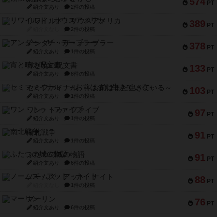
574
PT
紹介文あり
2件の投稿
リワイルド：サウスアメリカ
389
PT
紹介文なし
2件の投稿
アンダー・ザ・テーブラー
378
PT
紹介文あり
1件の投稿
宵と暁の呪文書
133
PT
紹介文あり
8件の投稿
セミファイナル ～お前はまだ生きている～
103
PT
紹介文あり
1件の投稿
ワン・トゥ・ファイブ
97
PT
紹介文あり
1件の投稿
南北戦争
91
PT
紹介文あり
1件の投稿
ふたつの城の物語
91
PT
紹介文あり
6件の投稿
ノームズ・アット・ナイト
88
PT
紹介文なし
1件の投稿
マーリン
76
PT
紹介文あり
6件の投稿