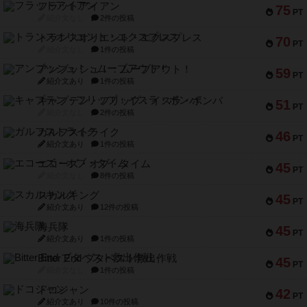
フラットアイアン
75
PT
紹介文なし
2件の投稿
トランスオリエント・エクスプレス
70
PT
紹介文なし
1件の投稿
アンブッシュ！：ムーブアウト！
59
PT
紹介文あり
1件の投稿
キャプテン・フリップ：イスラ・ボンバ
51
PT
紹介文なし
2件の投稿
ガルフストライク
46
PT
紹介文あり
1件の投稿
エコーズ・オブ・タイム
45
PT
紹介文なし
8件の投稿
スカルキング
45
PT
紹介文あり
12件の投稿
海兵隊
45
PT
紹介文あり
1件の投稿
Bitter End ブタペスト救出作戦
45
PT
紹介文なし
1件の投稿
ドコジャン
42
PT
紹介文あり
10件の投稿