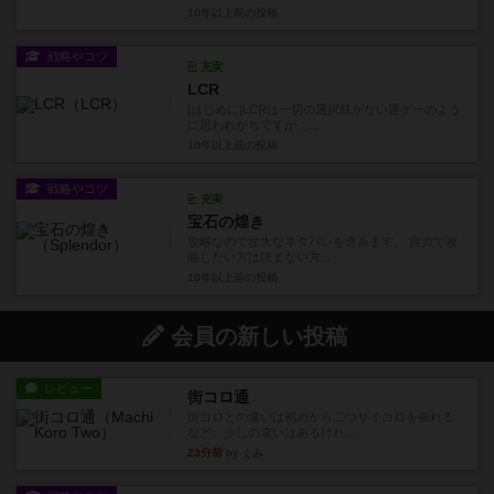
10年以上前
の投稿
戦略やコツ
充実
LCR
[はじめに]LCRは一切の選択肢がない運ゲーのよう
に思われがちですが、...
10年以上前
の投稿
戦略やコツ
充実
宝石の煌き
攻略なので壮大なネタバレを含みます。 自力で攻
略したい方は読まない方...
10年以上前
の投稿
会員の新しい投稿
レビュー
街コロ通
街コロとの違いは初めから二つサイコロを振れる
など、少しの違いはあるけれ...
23分前
by くみ