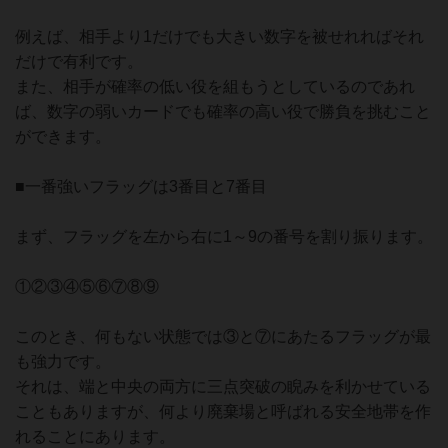
例えば、相手より1だけでも大きい数字を被せれればそれ
だけで有利です。
また、相手が確率の低い役を組もうとしているのであれ
ば、数字の弱いカードでも確率の高い役で勝負を挑むこと
ができます。
■一番強いフラッグは3番目と7番目
まず、フラッグを左から右に1～9の番号を割り振ります。
①②③④⑤⑥⑦⑧⑨
このとき、何もない状態では③と⑦にあたるフラッグが最
も強力です。
それは、端と中央の両方に三点突破の睨みを利かせている
こともありますが、何より廃棄場と呼ばれる安全地帯を作
れることにあります。