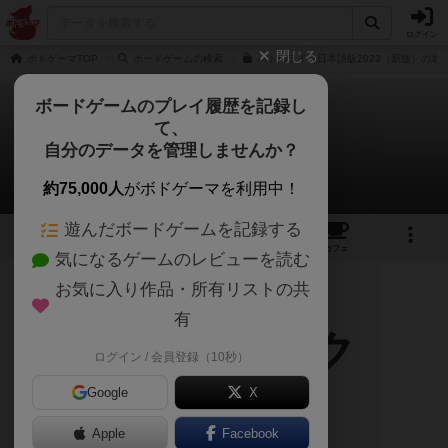
ログイン
閉じる
ボドゲーマTOP
ボードゲームの検索
バトルライン日本語版2023（新版）の通販
ボードゲームのプレイ履歴を記録し
て、
バトルライン
自分のデータを管理しませんか？
おーのさんの戦略やコツ
約75,000人
がボドゲーマを利用中！
遊んだボードゲームを記録する
42
5
105
403
トップ
画像
動画
レビュー
カフェ
気になるゲームのレビューを読む
お気に入り作品・所有リストの共
13746名
14名
0
9年以上前
有
ルールトピック
ログイン / 会員登録（10秒）
Google
X
■選択ルール
Apple
Facebook