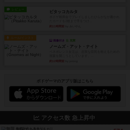
レビュー
ピタッコカルタ
ボドゲ相席会でプレイしましたひらがなが書かれ
たカードを2枚まで手をつけ...
約11時間前
by みいやん
ルール/インスト
画像付き
充実
ノームズ・アット・ナイト
ベネボレンス女王は、忠実な臣民を称えるための
祝宴を開こうとしています。...
約12時間前
by jurong
ボドゲーマのアプリ版はこちら
アクセス数 急上昇中
無限まちがいさがし