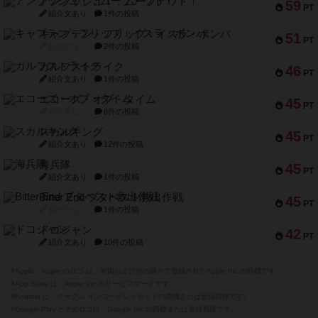
アンブッシュ！：ムーブアウト！
59
PT
紹介文あり
1件の投稿
キャプテン・フリップ：イスラ・ボンバ
51
PT
紹介文なし
2件の投稿
ガルフストライク
46
PT
紹介文あり
1件の投稿
エコーズ・オブ・タイム
45
PT
紹介文なし
8件の投稿
スカルキング
45
PT
紹介文あり
12件の投稿
海兵隊
45
PT
紹介文あり
1件の投稿
Bitter End ブタペスト救出作戦
45
PT
紹介文なし
1件の投稿
ドコジャン
42
PT
紹介文あり
10件の投稿
※Apple、Apple のロゴ は、米国および他の国々で登録されたApple Inc.の商標です。
※App Store は、Apple Inc.のサービスマークです。
※Android は、グーグル インコーポレイテッドの商標または登録商標です。
※Google Play とそのロゴは、Google Inc.の商標または登録商標です。