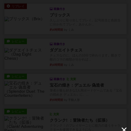
リプレイ
画像付き
ブリックス
久しぶりに取り出してプレイ。記号担当と色担当
に分かれてプレイ。あかんか...
約4時間前
by くみ
レビュー
画像付き
ダグエイトチェス
チェスなのに、ほんの10分で終わります。動きで
敵のコマの種類が分かれば...
約4時間前
by くみ
レビュー
画像付き
充実
宝石の煌き：デュエル 偽造者
筆者が最も好きな2人用ボードゲームである『宝石
の煌めき デュエル』に、...
約5時間前
by 手動人形
レビュー
充実
クランク! ：冒険者たち（拡張）
クランク！のプレイヤーごとに能力の違うキャラ
クターを使用できるようにな...