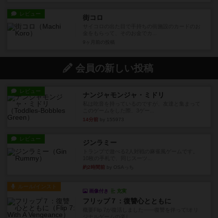
レビュー
街コロ
サイコロの出た目で手持ちの街施設のカードのお
金をもらって、そのお金でカ...
9ヶ月前
の投稿
会員の新しい投稿
レビュー
ナンジャモンジャ・ミドリ
私は吃音を持っているのですが、友達と集まって
このゲームをした際、3ゲー...
14分前
by 155973
レビュー
ジンラミー
トランプで遊べる2人対戦の麻雀風ゲームです。
10枚の手札で、同じスーツ...
約2時間前
by OSAっち
ルール/インスト
画像付き
充実
フリップ７：復讐心とともに
概要Flip 7が復活しました――復讐を伴って!オリ
ジナルゲームの楽し...