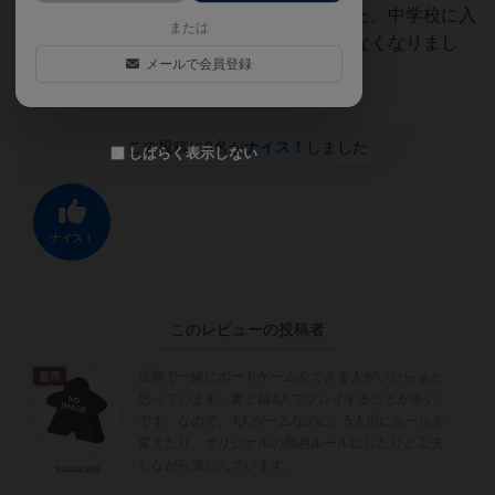
略カードを使えるようにしてプレイしました。中学校に入
または
学するころには、ガチでやっても娘に勝てなくなりまし
メールで会員登録
た…＾＾
この投稿に
0
名が
ナイス！
しました
しばらく表示しない
ナイス！
このレビューの投稿者
近隣で一緒にボードゲームをできる人がいたらぁと
皇帝
思っています。妻と娘3人でプレイすることが多い
です。なので、4人ゲームなのに、5人用にルールを
変えたり、オリジナルの簡易ルールにしたりと工夫
しながら楽しんでいます。
suzucats