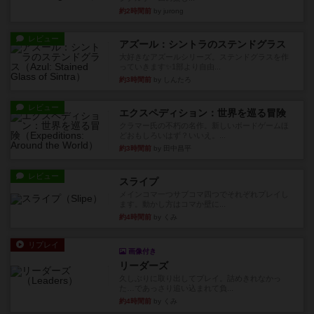
約2時間前
by jurong
レビュー
アズール：シントラのステンドグラス
大好きなアズールシリーズ。ステンドグラスを作
っていきます✨1部より自由...
約3時間前
by しんたろ
レビュー
エクスペディション：世界を巡る冒険
クラマー氏の不朽の名作。新しいボードゲームほ
どおもしろいはず？いいえ。...
約3時間前
by 田中昌平
レビュー
スライプ
メインコマ一つサブコマ四つでそれぞれプレイし
ます。動かし方はコマか壁に...
約4時間前
by くみ
リプレイ
画像付き
リーダーズ
久しぶりに取り出してプレイ。詰めきれなかっ
た…であっさり追い込まれて負...
約4時間前
by くみ