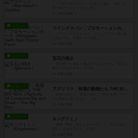
1〜4の出目のさいころを振って進み、停まった
所で相手が止まりそうな所...
6ヶ月前
の投稿
レビュー
ウイングスパン：プロモーションカード
このカードのおかげで、ウイングスパン初心者
も安心です。手順やコマの置...
6ヶ月前
の投稿
レビュー
宝石の煌き
我が家で一番多く遊ばれているゲーム。宝石を
集めて15点貯めるだけの内...
9ヶ月前
の投稿
レビュー
アグリコラ：牧場の動物たち THE BIG BOX
牧場を広げて、家畜を増やして得点を競うゲー
ムを最初に楽しむなら、これ...
9ヶ月前
の投稿
レビュー
キングドミノ
家族と数多く楽しむゲームの一つ。自分の城の
周りに土地を広げて、王冠の...
9ヶ月前
の投稿