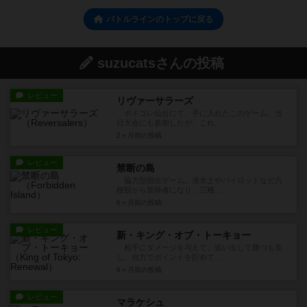
バトルラインのトップに戻る
suzucatsさんの投稿
レビュー
リヴァーサラーズ
ボドコレ仙台にて、手に入れたこのゲーム。当
日大会にも参加したが、これ...
2ヶ月前
の投稿
レビュー
禁断の島
協力型脱出ゲーム。潜水士やパイロットなど六
種類から冒険者になり、三種...
6ヶ月前
の投稿
レビュー
新・キング・オブ・トーキョー
相手にダメージを与えて、追い出して勝つも良
し。自力でポイントを貯めて...
6ヶ月前
の投稿
レビュー
マラケシュ