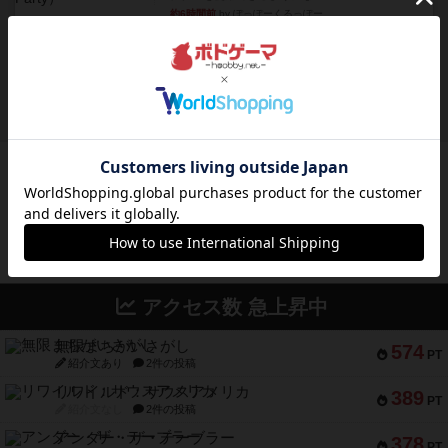
約6時間前
by ぽっぽーくるっぽー
レビュー
ワイアームスパン
初プレイの感想です。ウイングスパン履修済のコ
メントとなります。ウイング...
約6時間前
by daisdice
ボドゲーマのアプリ版はこちら
アクセス数 急上昇中
無限まちがいさがし
574
PT
紹介文あり
2件の投稿
リワイルド：サウスアメリカ
389
PT
紹介文なし
2件の投稿
アンダー・ザ・テーブラー
378
PT