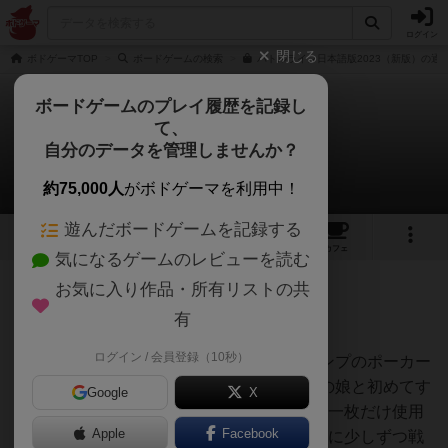
ログイン
閉じる
ボドゲーマTOP
ボードゲームの検索
バトルライン日本語版2023（新版）の通販
ボードゲームのプレイ履歴を記録し
て、
バトルライン
自分のデータを管理しませんか？
suzucatsさんのレビュー
約75,000人
がボドゲーマを利用中！
遊んだボードゲームを記録する
42
5
105
403
トップ
画像
動画
レビュー
カフェ
気になるゲームのレビューを読む
お気に入り作品・所有リストの共
530名
0名
0
9ヶ月前
有
ログイン / 会員登録（10秒）
娘と二人でよくプレイしていました。トランプのポーカー
の役が分かるとスムーズにできます。小三の娘と初めてす
Google
X
る時は、最初は戦略カードなしで、2回目は一枚だけ使用
Apple
Facebook
可能、3回目はもう一枚追加で…というように少しずつ戦