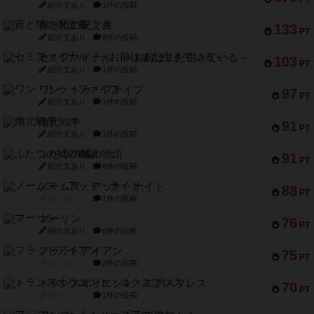
紹介文あり
1件の投稿
宵と暁の呪文書
133
PT
紹介文あり
8件の投稿
セミファイナル ～お前はまだ生きている～
103
PT
紹介文あり
1件の投稿
ワン・トゥ・ファイブ
97
PT
紹介文あり
1件の投稿
南北戦争
91
PT
紹介文あり
1件の投稿
ふたつの城の物語
91
PT
紹介文あり
6件の投稿
ノームズ・アット・ナイト
88
PT
紹介文なし
1件の投稿
マーリン
76
PT
紹介文あり
6件の投稿
フラットアイアン
75
PT
紹介文なし
2件の投稿
トランスオリエント・エクスプレス
70
PT
紹介文なし
1件の投稿