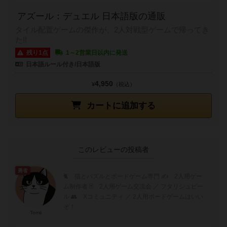
アズール：デュエル 日本語版の通販
タイル配置ゲームの傑作が、2人対戦型ゲームで帰ってき
た!!
残り1点
1～2営業日以内に発送
日本語ルール付き/日本語版
4,950
¥
（税込）
カートに追加する
このレビューの投稿者
勇者
🐈 猫とパズルとボードゲーム専門 ✍️ 2人用ゲー
ム制作者 🃏 2人用ゲーム交流会 ／ フタリシュピー
ル 👥 Xコミュニティ ／ 2人用ボードゲームはいい
ぞ！
Tomii