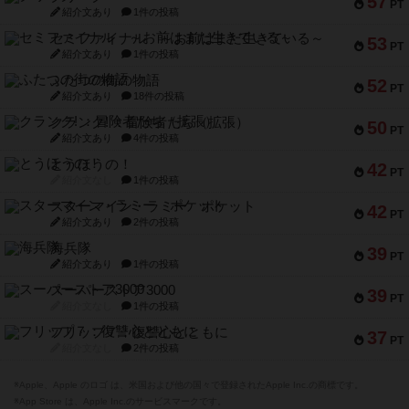
57
PT
紹介文あり
1件の投稿
セミファイナル ～お前はまだ生きている～
53
PT
紹介文あり
1件の投稿
ふたつの街の物語
52
PT
紹介文あり
18件の投稿
クランク! ：冒険者たち（拡張）
50
PT
紹介文あり
4件の投稿
とうほうの！
42
PT
紹介文なし
1件の投稿
スターマイン・ラミー ポケット
42
PT
紹介文あり
2件の投稿
海兵隊
39
PT
紹介文あり
1件の投稿
スーパーストア3000
39
PT
紹介文なし
1件の投稿
フリップ７：復讐心とともに
37
PT
紹介文なし
2件の投稿
※Apple、Apple のロゴ は、米国および他の国々で登録されたApple Inc.の商標です。
※App Store は、Apple Inc.のサービスマークです。