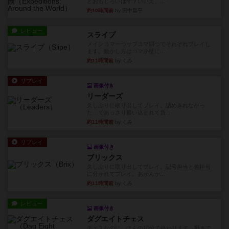
どおもしろいはず？いいえ。...
約10時間前
by 田中昌平
レビュー
スライプ
メインコマ一つサブコマ四つでそれぞれプレイし
ます。動かし方はコマか壁に...
約11時間前
by くみ
リプレイ
画像付き
リーダーズ
久しぶりに取り出してプレイ。詰めきれなかっ
た…であっさり追い込まれて負...
約11時間前
by くみ
リプレイ
画像付き
ブリックス
久しぶりに取り出してプレイ。記号担当と色担当
に分かれてプレイ。あかんか...
約11時間前
by くみ
レビュー
画像付き
ダグエイトチェス
チェスなのに、ほんの10分で終わります。動きで