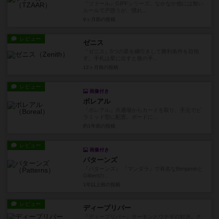
『ツァール』GIPFシリーズ。なかなか他には無い
ルールで戸惑うが、慣れ...
9ヶ月前
の投稿
レビュー
ゼニス
『ゼニス』5つの星を綱引きして勝利条件を目指
す。手札は星に出すと後の手...
12ヶ月前
の投稿
レビュー
画像付き
ボレアル
『ボレアル』共通場からカードを取り、手元でピ
ラミッド型に配置。ボードに...
約1年前
の投稿
レビュー
画像付き
パターンズ
『パターンズ』 『マンダラ』で有名なBenjaminと
Gilbertの...
1年以上前
の投稿
レビュー
ディープリバー
『ディープリバー』サーモンとウナギの対決。ク