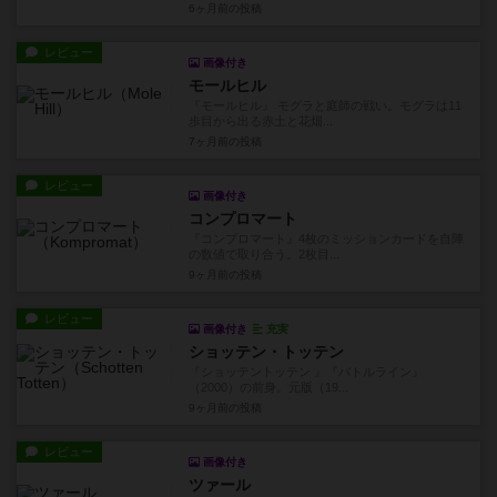
6ヶ月前
の投稿
レビュー
画像付き
モールヒル
『モールヒル』 モグラと庭師の戦い。モグラは11
歩目から出る赤土と花畑...
7ヶ月前
の投稿
レビュー
画像付き
コンプロマート
『コンプロマート』4枚のミッションカードを自陣
の数値で取り合う。2枚目...
9ヶ月前
の投稿
レビュー
画像付き
充実
ショッテン・トッテン
『ショッテントッテン 』『バトルライン』
（2000）の前身。元版（19...
9ヶ月前
の投稿
レビュー
画像付き
ツァール