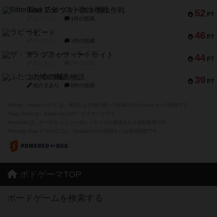
Bitter End ブタペスト救出作戦
52
PT
紹介文なし
1件の投稿
ラピード
46
PT
紹介文なし
1件の投稿
ザ・フラッフィー・ライト
44
PT
紹介文なし
0件の投稿
ふたつの城の物語
39
PT
紹介文あり
6件の投稿
※Apple、Apple のロゴ は、米国および他の国々で登録されたApple Inc.の商標です。
※App Store は、Apple Inc.のサービスマークです。
※Android は、グーグル インコーポレイテッドの商標または登録商標です。
※Google Play とそのロゴは、Google Inc.の商標または登録商標です。
ボドゲーマTOP
ボードゲームを検索する