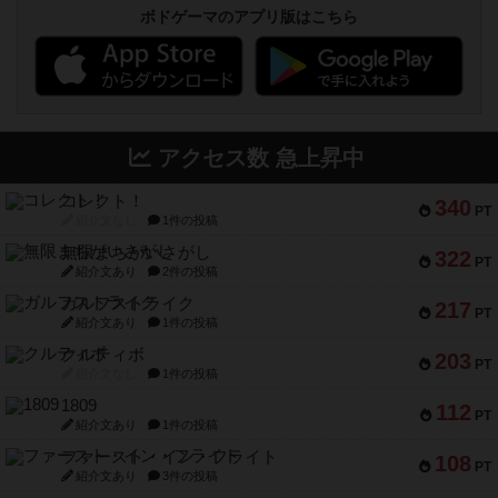
ボドゲーマのアプリ版はこちら
アクセス数 急上昇中
コレクト！
340
PT
紹介文なし
1件の投稿
無限まちがいさがし
322
PT
紹介文あり
2件の投稿
ガルフストライク
217
PT
紹介文あり
1件の投稿
クルティボ
203
PT
紹介文なし
1件の投稿
1809
112
PT
紹介文あり
1件の投稿
ファースト・イン・フライト
108
PT
紹介文あり
3件の投稿