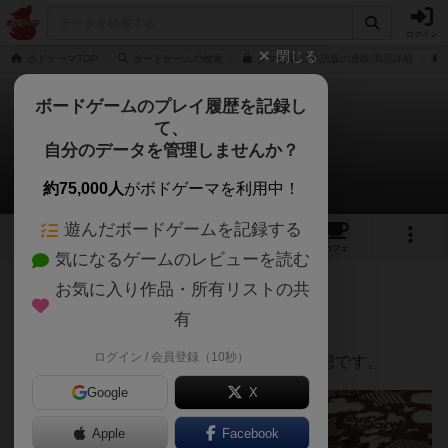
ログイン
閉じる
ボドゲーマTOP
ボードゲームの検索
クマ牧場 日本語版の通販/商品詳細
ボードゲームのプレイ履歴を記録し
て、
クマ牧場 / ベアパーク
自分のデータを管理しませんか？
Nobuaki Katouさんのレビュー
約75,000人
がボドゲーマを利用中！
遊んだボードゲームを記録する
14
30
141
トップ
画像
動画
レビュー
カフェ
気になるゲームのレビューを読む
お気に入り作品・所有リストの共
368名
4名
4年以上前
有
ログイン / 会員登録（10秒）
自宅で、息子２人と３人でプレイした感想です。
Google
X
Apple
Facebook