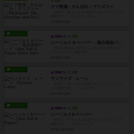
充実
クマ牧場：がんばれ！グリズリー
自宅で、高１と小４の息子の３人でプレイした
感想です。 イムホテップや...
2年弱前
の投稿
レビュー
画像付き
充実
シーソルト＆ペーパー：塩分追加パック
自宅と夏休みの旅先で、小４と高１の息子の３
人でプレイした感想です。 ...
2年弱前
の投稿
レビュー
画像付き
充実
サンライズ・レーン
自宅で、高１と小４の息子２人と３人でプレイ
した感想です。 ケルトやラ...
約2年前
の投稿
レビュー
画像付き
充実
シーソルト&ペーパー
自宅で、中３と小３の息子と３人でプレイした
感想です。 フライング･ゴ...
2年以上前
の投稿