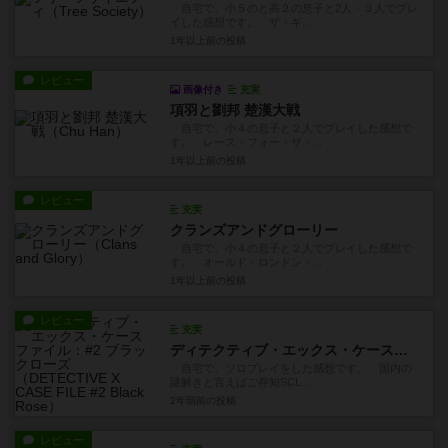
自宅で、小５のと高２の息子と2人・３人でプレ
イした感想です。 ザ・ギ...
1年以上前
の投稿
レビュー
画像付き
充実
項羽と劉邦 楚漢大戦
自宅で、小４の息子と２人でプレイした感想で
す。 レース・フォー・ザ・...
1年以上前
の投稿
レビュー
充実
クランズアンドグローリー
自宅で、小４の息子と２人でプレイした感想で
す。 オールド・ロンドン・...
1年以上前
の投稿
レビュー
充実
ディテクティブ・エックス・ケースファイル：#2 ブラックローズ
自宅で、ソロプレイをした感想です。 国内の
謎解きと言えばご存知SCL...
2年弱前
の投稿
レビュー