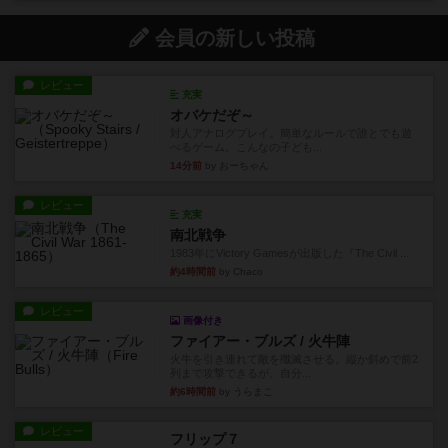
会員の新しい投稿
レビュー
充実
オバケだぞ～
対人アナログプレイ。簡単なルールで誰とでも遊
べるゲーム。こんなの子ども...
14分前
by おーちゃん
レビュー
充実
南北戦争
1983年にVictory Gamesが出版した『The Civil ...
約4時間前
by Chaco
レビュー
画像付き
ファイアー・ブルズ / 火牛陣
火牛を引き連れて敵を殲滅させる。縦か斜めで前2
列まで攻撃できるが、自分...
約6時間前
by うらまこ
レビュー
フリップ７