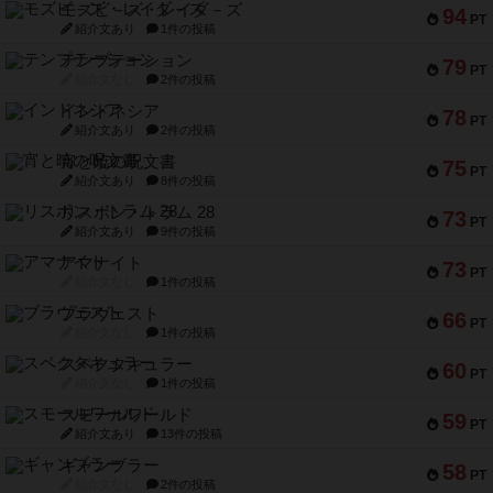
モズビ－ズ・レイダ－ズ
94
PT
紹介文あり
1件の投稿
テンプテーション
79
PT
紹介文なし
2件の投稿
インドネシア
78
PT
紹介文あり
2件の投稿
宵と暁の呪文書
75
PT
紹介文あり
8件の投稿
リスボン・トラム 28
73
PT
紹介文あり
9件の投稿
アマナイト
73
PT
紹介文なし
1件の投稿
ブラヴェスト
66
PT
紹介文なし
1件の投稿
スペクタキュラー
60
PT
紹介文なし
1件の投稿
スモールワールド
59
PT
紹介文あり
13件の投稿
ギャンブラー
58
PT
紹介文なし
2件の投稿