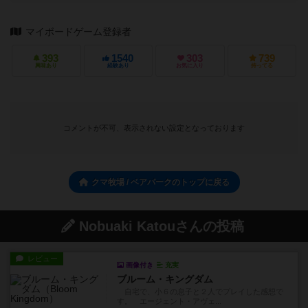
マイボードゲーム登録者
393
1540
303
739
興味あり
経験あり
お気に入り
持ってる
コメントが不可、表示されない設定となっております
クマ牧場 / ベアパークのトップに戻る
Nobuaki Katouさんの投稿
レビュー
画像付き
充実
ブルーム・キングダム
自宅で、小６の息子と２人でプレイした感想で
す。 エージェント・アヴェ...