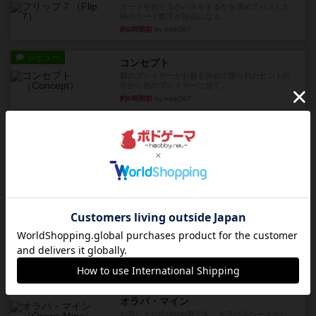
カードをめくるかパスをするかを決めてパスした
時のカード数字が得点になる...
約6時間前
by mob567
レビュー
コンセプト
親のプレイヤーがお題を決めて限られたヒントの
中から他のプレイヤーに当て...
約6時間前
by mob567
レビュー
海兵隊
1988年にVictory Gamesが出版した
『Leathernec...
約6時間前
by Chaco
ルール/インスト
画像付き
充実
パーミッド
おばあちゃんは猫が大好きです!しかし、あまりに
も多くの猫を飼っているた...
約7時間前
by jurong
レビュー
画像付き
オラパ・マイン
お気に入りのplayte製です。オラパスペースから