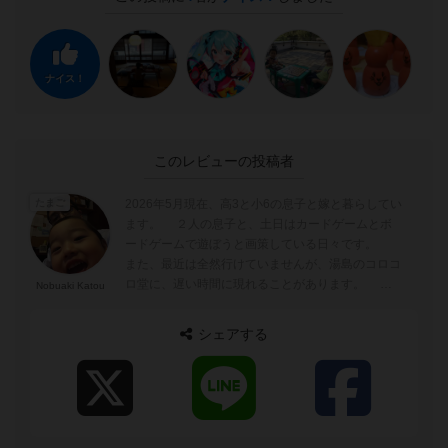
ナイス！
このレビューの投稿者
2026年5月現在、高3と小6の息子と嫁と暮らしてい
たまご
ます。 ２人の息子と、土日はカードゲームとボ
ードゲームで遊ぼうと画策している日々です。
また、最近は全然行けていませんが、湯島のコロコ
ロ堂に、遅い時間に現れることがあります。 あ
Nobuaki Katou
と、yucataやBGAのオン...
シェアする