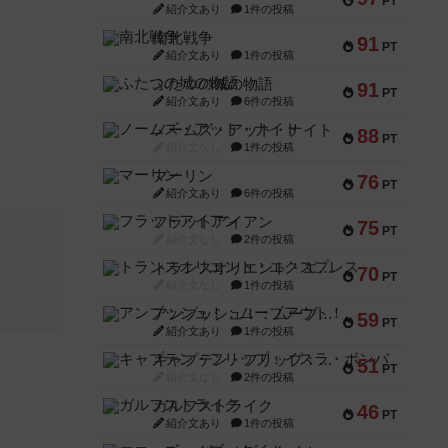
PT
紹介文あり
1件の投稿
南北戦争
91
PT
紹介文あり
1件の投稿
ふたつの城の物語
91
PT
紹介文あり
6件の投稿
ノームズ・アット・ナイト
88
PT
紹介文なし
1件の投稿
マーリン
76
PT
紹介文あり
6件の投稿
フラットアイアン
75
PT
紹介文なし
2件の投稿
トランスオリエント・エクスプレス
70
PT
紹介文なし
1件の投稿
アンブッシュ！：ムーブアウト！
59
PT
紹介文あり
1件の投稿
キャプテン・フリップ：イスラ・ボンバ
51
PT
紹介文なし
2件の投稿
ガルフストライク
46
PT
紹介文あり
1件の投稿