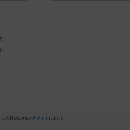
す。
す。
。
この投稿に
0
名が
ナイス！
しました