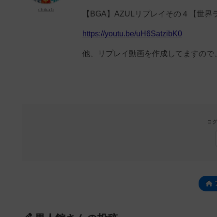
chiba1i
【BGA】AZULリプレイその４【世
https://youtu.be/uH6SatzibK0
他、リプレイ動画を作成してますので
ログ