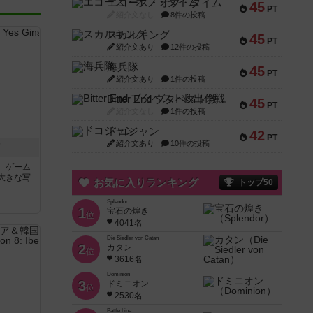
エコーズ・オブ・タイム
45
PT
紹介文なし
8件の投稿
スカルキング
45
PT
紹介文あり
12件の投稿
海兵隊
45
PT
紹介文あり
1件の投稿
Bitter End ブタペスト救出作戦
45
PT
紹介文なし
1件の投稿
ドコジャン
42
PT
紹介文あり
10件の投稿
イ
。ゲーム
大きな写
お気に入りランキング
トップ50
Splendor
1
宝石の煌き
位
4041名
Die Siedler von Catan
2
カタン
位
3616名
Dominion
3
ドミニオン
位
2530名
Battle Line