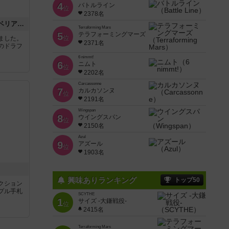
4
バトルライン
位
2378名
チケットトゥライド：イベリア＆韓国
Terraforming Mars
5
テラフォーミングマーズ
位
ました。
2371名
のドラフ
6 nimmt!
6
ニムト
位
2202名
Carcassonne
7
カルカソンヌ
位
2191名
Wingspan
8
ウイングスパン
位
2150名
Azul
9
アズール
位
1903名
興味ありランキング
トップ50
クション
プル手札
SCYTHE
1
サイズ -大鎌戦役-
位
2415名
Terraforming Mars