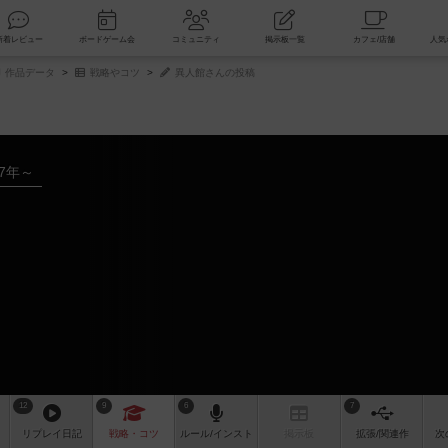
索
新着レビュー
ボードゲーム会
コミュニティ
掲示板一覧
作品データ
戦略やコツ
異人館さんの投稿
17年～
12
9
6
7
リプレイ
日記
戦略
・コツ
ルール
/インスト
掲示板
拡張/関連
作
次