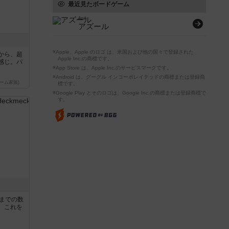
最近見たボードゲーム
Azul
アズール
※Apple、Apple のロゴ は、米国および他の国々で登録された
から、超
Apple Inc.の商標です。
感じ。パ
※App Store は、Apple Inc.のサービスマークです。
※Android は、グーグル インコーポレイテッドの商標または登録商
ーム家族)
標です。
※Google Play とそのロゴは、Google Inc.の商標または登録商標で
す。
5までの数
。これを