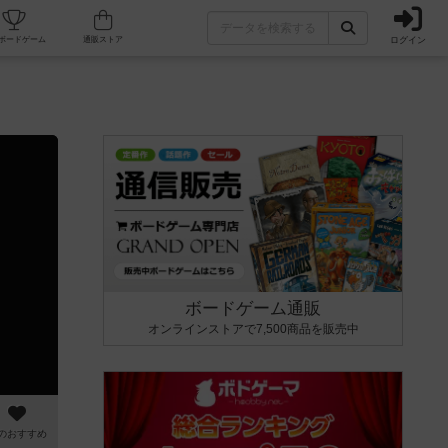
ログイン
カフェ/店舗
人気ボードゲーム
通販ストア
ボードゲーム通販
オンラインストアで7,500商品を販売中
のおすすめ