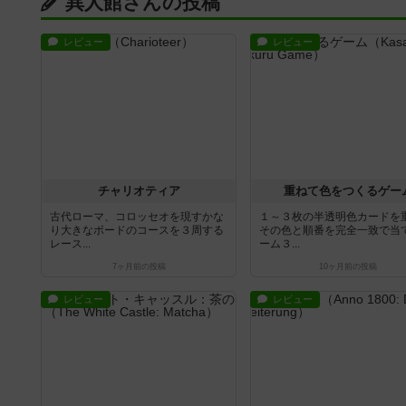
異人館さんの投稿
レビュー
レビュー
チャリオティア
重ねて色をつくるゲー
古代ローマ、コロッセオを現すかな
１～３枚の半透明色カードを
り大きなボードのコースを３周する
その色と順番を完全一致で当
レース...
ーム３...
7ヶ月前
の投稿
10ヶ月前
の投稿
レビュー
レビュー