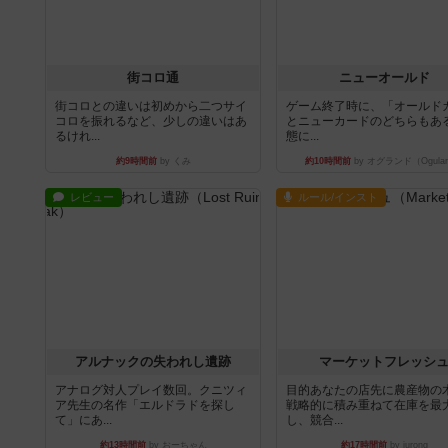
街コロ通
ニューオールド
街コロとの違いは初めから二つサイ
ゲーム終了時に、「オールド
コロを振れるなど、少しの違いはあ
とニューカードのどちらもある
るけれ...
態に...
約9時間前
by くみ
約10時間前
by オグランド（Ogula
レビュー
ルール/インスト
アルナックの失われし遺跡
マーケットフレッシ
アナログ対人プレイ数回。クニツィ
目的あなたの店先に農産物の
ア先生の名作「エルドラドを探し
戦略的に積み重ねて在庫を最
て」にあ...
し、競合...
約13時間前
by おーちゃん
約17時間前
by jurong