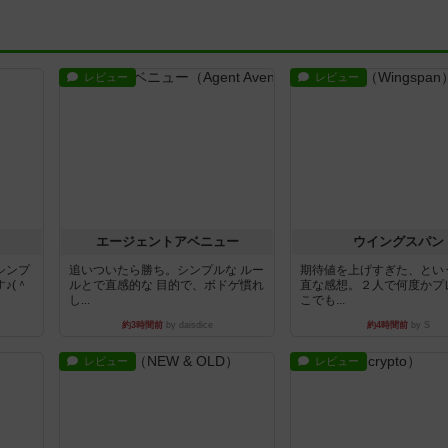
レビュー
レビュー
エージェントアベニュー
ウイングスパン
シンプ
追いついたら勝ち。シンプルな ルー
期待値を上げすぎた、とい
♪(＾
ルとで直感的な 目的で、ボドゲ慣れ
直な感想。２人で何度かプ
し...
こでも...
約3時間前
by daisdice
約4時間前
by S
レビュー
レビュー