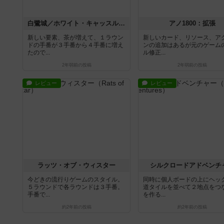
白鷺城／ホワイト・キャッスル：茶の湯（拡張）
アノ1800：拡張
新しい要素、茶が増えて、１ラウン
新しいカード、リソース、ア
ドの手番が３手番から４手番に増え
ンの追加はあるが元のゲーム
たので...
ル修正...
2年弱前
の投稿
2年弱前
の投稿
レビュー
レビュー
ラッツ・オブ・ウィスター
シルクロードアドベンチ
今どきの流行りゲームのスタイル。
同時に個人ボードの上にヘッ
５ラウンドで各ラウンドは３手番。
道タイルを並べて２地点をつ
手番で...
を作る...
約2年前
の投稿
約2年前
の投稿