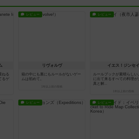
レビュー
レビュー
ム
リヴォルヴ
イエス！ジンセ
重ねる
箱の中にも裏にもルールがないゲー
ルールブックが素晴らしい
てるゲ
ムは初めて。
に出て来るすべての料理が
真と解...
1年以上前
の投稿
1年以上前
の投稿
レビュー
レビュー