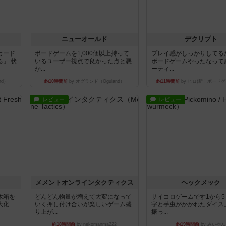
ニューオールド
デクリプト
カード
ボードゲームを1,000個以上持って
プレイ感がしっかりしてる
」 状
いるユーザー視点で良かった点と悪
ボードゲームやったなって
か...
ーティ...
nd）
約10時間前
by オグランド（Oguland）
約11時間前
by ヒロ(新！ボードゲ
レビュー
レビュー
ュ
メメントオンラインタクティクス
ヘックメック
木箱を
どんどん物量が増えて大変になって
サイコロゲームです1から
大化
いく押し付け合いが楽しいゲーム盛
字と芋虫がかかれたダイス
り上が...
振っ...
約18時間前
by nekomanma222
約19時間前
by みいやん