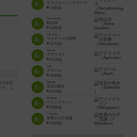
2
テラフォーミングマーズ
位
2395名
Stone Garden
3
枯山水
位
2280名
Viticulture
4
ワイナリーの四季
位
2272名
Agricola
5
アグリコラ
位
2120名
Azul
6
アズール
位
2034名
うのが正
Splendor
7
宝石の煌き
レイ。こ
位
2029名
Wingspan
8
ウイングスパン
位
2006名
7 Wonders
9
世界の七不思議
位
1920名