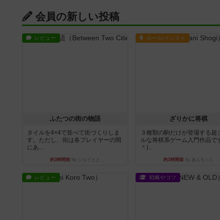
会員の新しい投稿
レビュー
ルール/インスト
ふたつの街の物語
ざりかに将棋
タイルを4×4で並べて街づくりしま
３種類の駒だけが登場する超
す。ただし、街は各プレイヤーの間
ルな将棋系ゲーム入門作品です
にあ...
＾)...
約3時間前
by ジェイとと
約3時間前
by あんちっく
レビュー
戦略やコツ