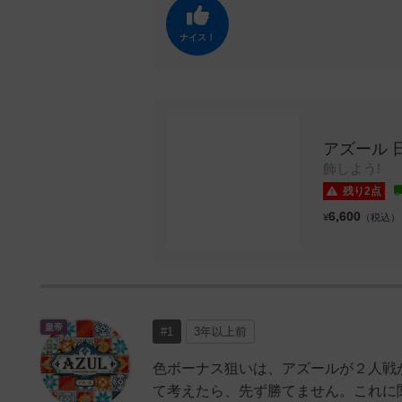
ナイス！
アズール 
飾しよう!
残り2点
6,600
¥
（税込）
皇帝
#1
3年以上前
色ボーナス狙いは、アズールが２人戦
て考えたら、先ず勝てません。これに