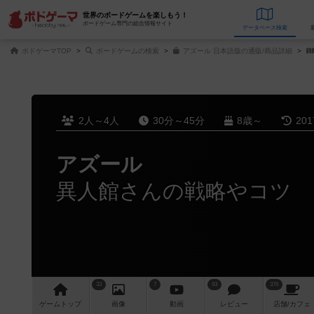
世界のボードゲームを楽しもう！
ボードゲーム専門の総合情報サイト
データベース
検
ボドゲーマTOP
ボードゲームの検索
アズール 日本語版の通販/商品詳細
2人～4人
30分～45分
8歳～
20
アズール
異人館さんの戦略やコツ
33
7
93
376
ゲーム
トップ
画像
動画
レビュー
店舗/
カフェ