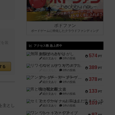
ボドファン
ボードゲームに特化したクラウドファンディング
壁を装
アクセス数 急上昇中
無限まちがいさがし
574
PT
紹介文あり
2件の投稿
リワイルド：サウスアメリカ
する
389
PT
紹介文なし
2件の投稿
アンダー・ザ・テーブラー
378
PT
紹介文あり
1件の投稿
宵と暁の呪文書
133
PT
紹介文あり
8件の投稿
セミファイナル ～お前はまだ生きている～
103
PT
を主とし
紹介文あり
1件の投稿
ワン・トゥ・ファイブ
97