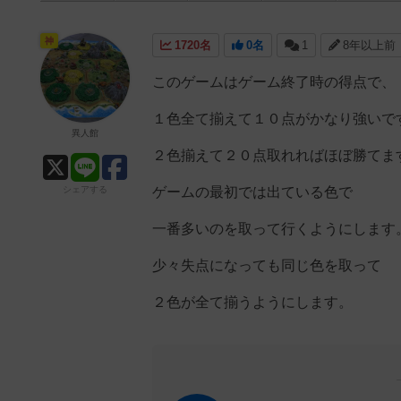
神
1720名
0名
1
8年以上前
このゲームはゲーム終了時の得点で、
１色全て揃えて１０点がかなり強いで
異人館
２色揃えて２０点取れればほぼ勝てま
シェアする
ゲームの最初では出ている色で
一番多いのを取って行くようにします
少々失点になっても同じ色を取って
２色が全て揃うようにします。