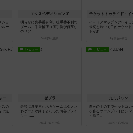
エクスペディションズ
クショ
明らかに先手番有利、後手番不利な
イベリアマップをプレイし
のルー
ゲーム。手番補正（後手番が何某か
最初と途中で目的チケット
のリソ...
トがあ...
2年弱前
の投稿
2年弱前
の投稿
レビュー
レビュー
ャー
ゼブラ
九九ジャン
クスの
最後に運要素があるゲームはダメだ
自分の手の中でセットコレ
なぐ道
わゲームが終了となった時各プレイ
を作るゲームプレイはシン
ヤーは...
４枚で...
2年以上前
の投稿
3年以上前
の投稿