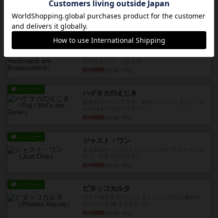
どんどん物量が増えて大変になっていく押し付け
合いが楽しいゲーム盛り上が...
約1時間前
by nekomanma222
レビュー
ヘックメック
サイコロゲームです1から5までの数字と芋虫がか
かれたダイス。これを振っ...
約3時間前
by みいやん
レビュー
ハゲタカのえじき
超有名なゲームですが、初めてプレイしました。1
から15までのカードがプ...
約3時間前
by みいやん
レビュー
ジャスト・ワン
まぁ面白かった‼️よくテレビとかのバラエティなん
かで、お題がわからずに...
約3時間前
by みいやん
レビュー
ピタッコカルタ
ボドゲ相席会でプレイしましたひらがなが書かれ
たカードを2枚まで手をつけ...
約3時間前
by みいやん