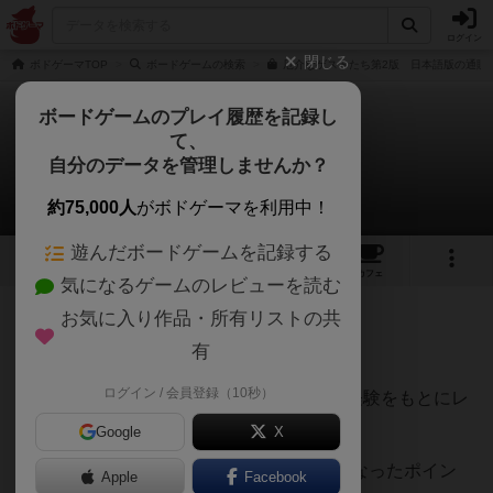
ログイン
閉じる
ボドゲーマTOP
ボードゲームの検索
厄介なゲストたち第2版 日本語版の通販/
ボードゲームのプレイ履歴を記録し
て、
厄介なゲストたち
自分のデータを管理しませんか？
てうさんのレビュー
約75,000人
がボドゲーマを利用中！
遊んだボードゲームを記録する
7
15
68
トップ
画像
動画
レビュー
カフェ
気になるゲームのレビューを読む
お気に入り作品・所有リストの共
272名
2名
0
3ヶ月前
有
ログイン / 会員登録（10秒）
500種類以上のボードゲームを遊んできた経験をもとにレ
ビューしています。
Google
X
【遊んで感じた面白い点・魅力】と【気になったポイン
Apple
Facebook