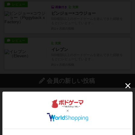
レビュー
画像付き
充実
ビンジョー×コウジョー
500種類以上のボードゲームを遊んできた経験を
もとにレビューしています...
約1ヶ月前
の投稿
レビュー
充実
イレブン
500種類以上のボードゲームを遊んできた経験を
もとにレビューしています...
約1ヶ月前
の投稿
会員の新しい投稿
ルール/インスト
画像付き
充実
マーケットフレッシュ
目的あなたの店先に農産物の木箱を戦略的に積み
重ねて在庫を最大化し、競合...
約1時間前
by jurong
レビュー
メメントオンラインタクティクス