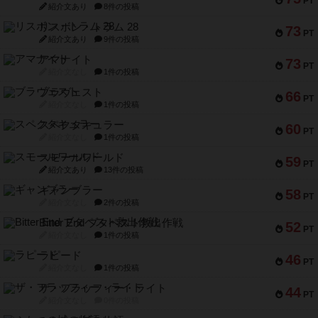
PT
紹介文あり
8件の投稿
リスボン・トラム 28
73
PT
紹介文あり
9件の投稿
アマナイト
73
PT
紹介文なし
1件の投稿
ブラヴェスト
66
PT
紹介文なし
1件の投稿
スペクタキュラー
60
PT
紹介文なし
1件の投稿
スモールワールド
59
PT
紹介文あり
13件の投稿
ギャンブラー
58
PT
紹介文なし
2件の投稿
Bitter End ブタペスト救出作戦
52
PT
紹介文なし
1件の投稿
ラピード
46
PT
紹介文なし
1件の投稿
ザ・フラッフィー・ライト
44
PT
紹介文なし
0件の投稿