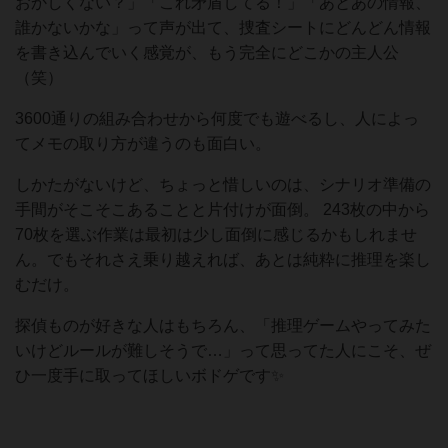
おかしくない？」「これ矛盾してる！」「あとあの情報、
誰かないかな」って声が出て、捜査シートにどんどん情報
を書き込んでいく感覚が、もう完全にどこかの主人公
（笑）
3600通りの組み合わせから何度でも遊べるし、人によっ
てメモの取り方が違うのも面白い。
しかたがないけど、ちょっと惜しいのは、シナリオ準備の
手間がそこそこあることと片付けが面倒。 243枚の中から
70枚を選ぶ作業は最初は少し面倒に感じるかもしれませ
ん。でもそれさえ乗り越えれば、あとは純粋に推理を楽し
むだけ。
探偵ものが好きな人はもちろん、「推理ゲームやってみた
いけどルールが難しそうで…」って思ってた人にこそ、ぜ
ひ一度手に取ってほしいボドゲです✨