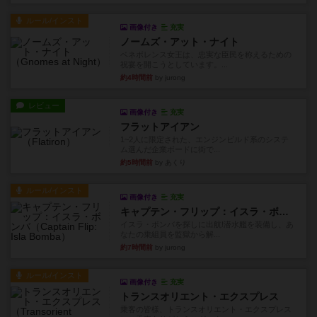
ルール/インスト
画像付き
充実
ノームズ・アット・ナイト
ベネボレンス女王は、忠実な臣民を称えるための
祝宴を開こうとしています。...
約4時間前
by jurong
レビュー
画像付き
充実
フラットアイアン
1~2人に限定された、エンジンビルド系のシステ
ム選んだ企業ボードに街で...
約5時間前
by あくり
ルール/インスト
画像付き
充実
キャプテン・フリップ：イスラ・ボンバ
イスラ・ボンバを探しに出航!潜水艦を装備し、あ
なたの乗組員を監獄から解...
約7時間前
by jurong
ルール/インスト
画像付き
充実
トランスオリエント・エクスプレス
乗客の皆様、トランスオリエント・エクスプレス