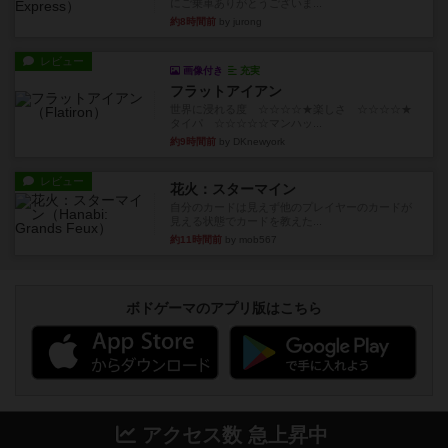
にご乗車ありがとうございま...
約8時間前
by jurong
レビュー
画像付き
充実
フラットアイアン
世界に浸れる度 ☆☆☆☆★楽しさ ☆☆☆☆★
タイパ ☆☆☆☆☆マンハッ...
約9時間前
by DKnewyork
レビュー
花火：スターマイン
自分のカードは見えず他のプレイヤーのカードが
見える状態でカードを教えた...
約11時間前
by mob567
ボドゲーマのアプリ版はこちら
アクセス数 急上昇中