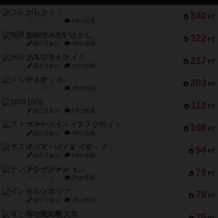
コレクト！
340
PT
紹介文なし
1件の投稿
無限まちがいさがし
322
PT
紹介文あり
2件の投稿
ガルフストライク
217
PT
紹介文あり
1件の投稿
クルティボ
203
PT
紹介文なし
1件の投稿
1809
112
PT
紹介文あり
1件の投稿
ファースト・イン・フライト
108
PT
紹介文あり
3件の投稿
モズビ－ズ・レイダ－ズ
94
PT
紹介文あり
1件の投稿
テンプテーション
79
PT
紹介文なし
2件の投稿
インドネシア
78
PT
紹介文あり
2件の投稿
宵と暁の呪文書
75