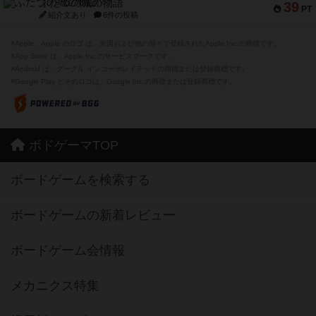
ふたつの城の物語
39
PT
紹介文あり
6件の投稿
※Apple、Apple のロゴ は、米国および他の国々で登録されたApple Inc.の商標です。
※App Store は、Apple Inc.のサービスマークです。
※Android は、グーグル インコーポレイテッドの商標または登録商標です。
※Google Play とそのロゴは、Google Inc.の商標または登録商標です。
ボドゲーマTOP
ボードゲームを検索する
ボードゲームの新着レビュー
ボードゲーム会情報
メカニクス特集