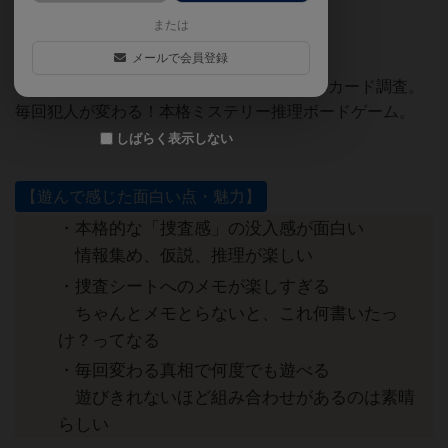
ト】をまとめました。
または
メールで会員登録
『厄介なゲストたち』は、ミステリー推理×カード調査。
毎回犯人が変わる！本格ミステリー推理ボードゲーム。
しばらく表示しない
【遊んで感じた面白い点・魅力】
・本格的な「捜査感」の没入感が面白い
情報集め、仮説、推理が楽しい
・捜査シートへのメモが楽しすぎる
ちゃんとメモとらないと、これ何書いたっ
け？ってなる
・毎回変わる真相で何度でも遊べる
遊びきれないほど組み合わせがあるのは素晴
らしい