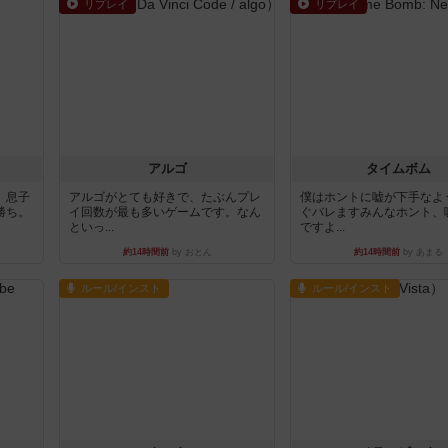
リプレイ
リプレイ
アルゴ
タイムボム
。息子
アルゴがとても好きで、たぶんプレ
僕はホントに嘘が下手なよ
勝ち。
イ回数が最も多いゲームです。なん
ぐバレますみんなホント、
といっ...
ですよ...
約14時間前
by おとん
約14時間前
by あまる
ルール/インスト
ルール/インスト