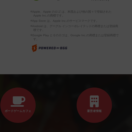
※Apple、Apple のロゴ は、米国および他の国々で登録された
Apple Inc.の商標です。
※App Store は、Apple Inc.のサービスマークです。
※Android は、グーグル インコーポレイテッドの商標または登録商
標です。
※Google Play とそのロゴは、Google Inc.の商標または登録商標で
す。
ボードゲームカフェ
運営者情報