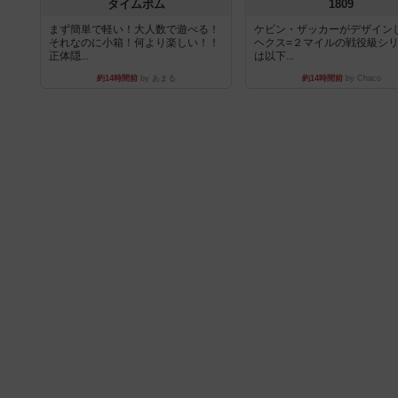
タイムボム
1809
まず簡単で軽い！大人数で遊べる！
ケビン・ザッカーがデザイン
それなのに小箱！何より楽しい！！
ヘクス=２マイルの戦役級シ
正体隠...
は以下...
約14時間前
by あまる
約14時間前
by Chaco