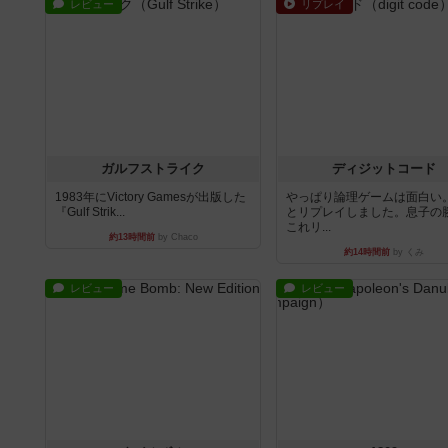
レビュー
リプレイ
ガルフストライク
ディジットコード
1983年にVictory Gamesが出版した
やっぱり論理ゲームは面白い
『Gulf Strik...
とリプレイしました。息子の
これリ...
約13時間前
by Chaco
約14時間前
by くみ
レビュー
レビュー