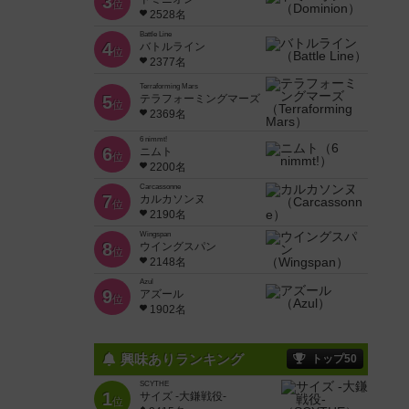
3
位
2528名
Battle Line
4
バトルライン
位
2377名
Terraforming Mars
5
テラフォーミングマーズ
位
2369名
6 nimmt!
6
ニムト
位
2200名
Carcassonne
7
カルカソンヌ
位
2190名
Wingspan
8
ウイングスパン
位
2148名
Azul
9
アズール
位
1902名
興味ありランキング
トップ50
SCYTHE
1
サイズ -大鎌戦役-
位