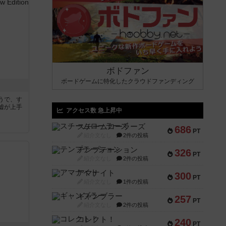
ボドファン
ボードゲームに特化したクラウドファンディング
うで、す
嘘が上手
アクセス数 急上昇中
スチームローラーズ
686
PT
紹介文なし
2件の投稿
テンプテーション
326
PT
紹介文なし
2件の投稿
アマナイト
300
PT
紹介文なし
1件の投稿
ギャンブラー
257
PT
紹介文なし
2件の投稿
コレクト！
240
PT