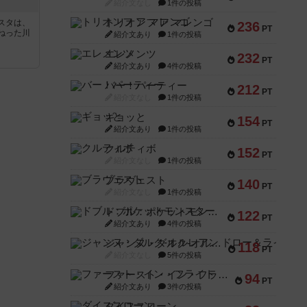
紹介文なし
1件の投稿
トリオンフ ア マレンゴ
スタは、
236
PT
ねった川
紹介文あり
1件の投稿
エレメンツ
232
PT
紹介文あり
4件の投稿
バー！パーティー
212
PT
紹介文なし
1件の投稿
ギョッと
154
PT
紹介文あり
1件の投稿
クルティボ
152
PT
紹介文なし
1件の投稿
ブラヴェスト
140
PT
紹介文なし
1件の投稿
ドブル：ポケットモンスター
122
PT
紹介文あり
4件の投稿
ジャンヌ・ダルク-オルレアン ドロー＆ライト
118
PT
紹介文なし
5件の投稿
ファースト・イン・フライト
94
PT
紹介文あり
3件の投稿
ダイススローン