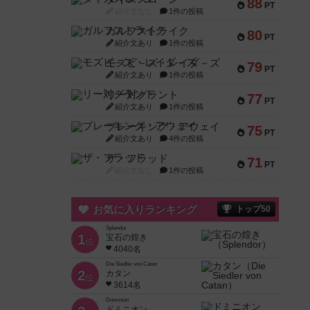
88
PT
紹介文なし
1件の投稿
ガルフストライク
80
PT
紹介文あり
1件の投稿
モズビ－ズ・レイダ－ズ
79
PT
紹介文あり
1件の投稿
リー対グラント
77
PT
紹介文あり
1件の投稿
ブレーキング・アウェイ
75
PT
紹介文あり
4件の投稿
ザ・フラッド
71
PT
紹介文なし
1件の投稿
お気に入りランキング
トップ50
Splendor
1
宝石の煌き
位
4040名
Die Siedler von Catan
2
カタン
位
3614名
Dominion
ドミニオン