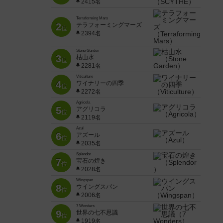
2415名
Terraforming Mars
2
テラフォーミングマーズ
位
2394名
Stone Garden
3
枯山水
位
2281名
Viticulture
4
ワイナリーの四季
位
2272名
Agricola
5
アグリコラ
位
2119名
Azul
6
アズール
位
2035名
Splendor
7
宝石の煌き
位
2028名
Wingspan
8
ウイングスパン
位
2006名
7 Wonders
9
世界の七不思議
位
1919名