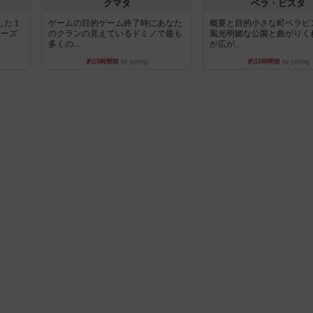
クマタ
ベラ・ビスタ
した１
ゲームの目的ゲーム終了時にあなた
概要と目的小さな町ベラビ
リーズ
のクランの見えているドミノで最も
風光明媚な公園と曲がりく
多くの...
が広が...
約15時間前
by jurong
約15時間前
by jurong