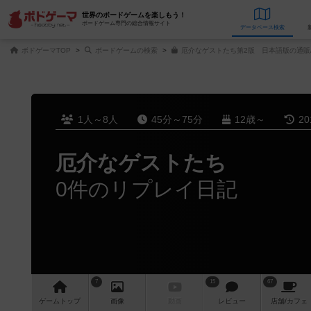
世界のボードゲームを楽しもう！
ボードゲーム専門の総合情報サイト
データベース
検
ボドゲーマTOP
ボードゲームの検索
厄介なゲストたち第2版 日本語版の通販
1人～8人
45分～75分
12歳～
2
厄介なゲストたち
0件のリプレイ日記
7
15
67
ゲーム
トップ
画像
動画
レビュー
店舗/
カフェ