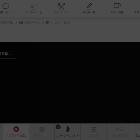
索
新着レビュー
ボードゲーム会
コミュニティ
掲示板一覧
/商品詳細
作品データ
リプレイ日記
016年～
1
リプレイ
日記
戦略
・コツ
ルール
/インスト
掲示板
拡張/関連
作
次