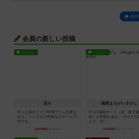
厄介
会員の新しい投稿
レビュー
レビュー
花火
無限まちがいさがし
ずっと前のドイツ年間ゲーム大賞な
6つの場面カード（表、裏で
がら、シンプルで簡単な小ゲームで
絵）が何枚かあり、そのうち
今でも...
んで、同...
約2時間前
by tamio
約5時間前
by ジェイとと