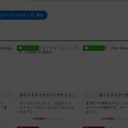
なゲストたちのトップに戻る
レビュー
レビュー
チケットトゥライド / チケットトゥライドアメリカ
ホットストリー
違う
デジタルソロプレイ。元祖チケラ
星7軽〜中量級を中心にプ
3つ選
イ？マップがたくさん出てるからど
ゲーマーの感想です。ボー
れをプレ...
会にて...
約6時間前
by おーちゃん
約13時間前
by おとん