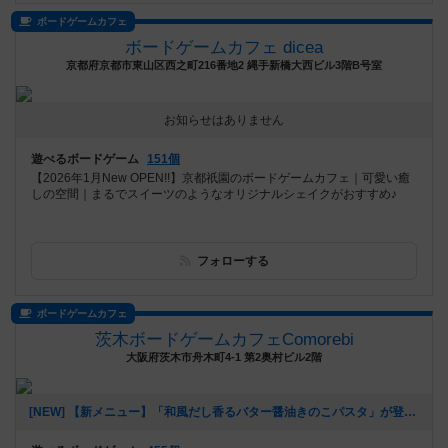
ボードゲームカフェ
ボードゲームカフェ dicea
京都府京都市東山区西之町216番地2 縄手新橋大西ビル3階B号室
お知らせはありません
遊べるボードゲーム
151個
【2026年1月New OPEN!!】京都祇園のボードゲームカフェ｜可愛い癒
しの空間｜まるでスイーツのようなオリジナルシェイクがおすすめ♪
フォローする
ボードゲームカフェ
茨木ボードゲームカフェComorebi
大阪府茨木市舟木町4-1 第2奥村ビル2階
[NEW] 【新メニュー】「和風だし香るバター醤油きのこパスタ」が登場！（2026年01月28日 20時37分）