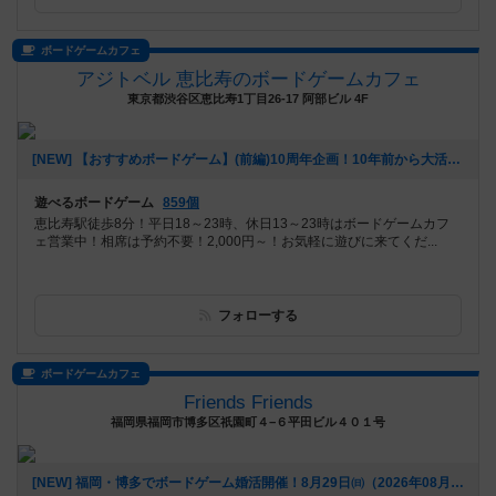
ボードゲームカフェ
アジトベル 恵比寿のボードゲームカフェ
東京都渋谷区恵比寿1丁目26-17 阿部ビル 4F
[NEW] 【おすすめボードゲーム】(前編)10周年企画！10年前から大活躍のボードゲーム【#163】をあげました（2026年08月06日 00時03分）
遊べるボードゲーム
859個
恵比寿駅徒歩8分！平日18～23時、休日13～23時はボードゲームカフ
ェ営業中！相席は予約不要！2,000円～！お気軽に遊びに来てくだ...
フォローする
ボードゲームカフェ
Friends Friends
福岡県福岡市博多区祇園町４−６平田ビル４０１号
[NEW] 福岡・博多でボードゲーム婚活開催！8月29日㈰（2026年08月05日 16時55分）