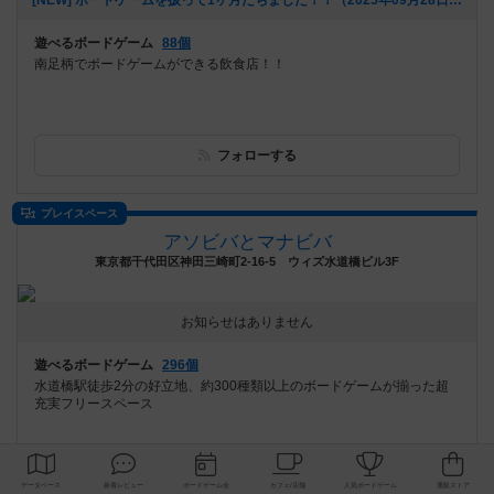
[NEW] ボードゲームを扱って1ヶ月たちました！！（2025年09月28日 19時24分）
遊べるボードゲーム
88個
南足柄でボードゲームができる飲食店！！
フォローする
プレイスペース
アソビバとマナビバ
東京都千代田区神田三崎町2-16-5 ウィズ水道橋ビル3F
お知らせはありません
遊べるボードゲーム
296個
水道橋駅徒歩2分の好立地、約300種類以上のボードゲームが揃った超
充実フリースペース
フォローする