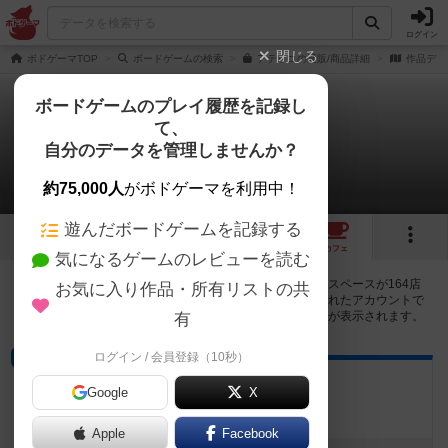
ログイン
閉じる
ボドゲーマTOP
ボードゲームの検索
アテッコの通販/商品詳細
作品デー
ボードゲームのプレイ履歴を記録し
て、
アテッコ
自分のデータを管理しませんか？
164店のカフェ/スペースが提供中
約75,000人
がボドゲーマを利用中！
遊んだボードゲームを記録する
3
4
16
164
トップ
画像
動画
レビュー
カフェ
気になるゲームのレビューを読む
アテッコで遊ぶことができるボードゲームカフェ・プレイスペースが164店
お気に入り作品・所有リストの共
登録されています。公開プロフィールの都道府県が設定されたアカウントで
ログインすると、同じ都道府県内の店舗に絞り込むボタンが表示されます。
有
ログイン / 会員登録（10秒）
ボードゲームカフェ
みーぷるらんど
Google
X
岐阜県瑞穂市稲里544-1-3
Apple
Facebook