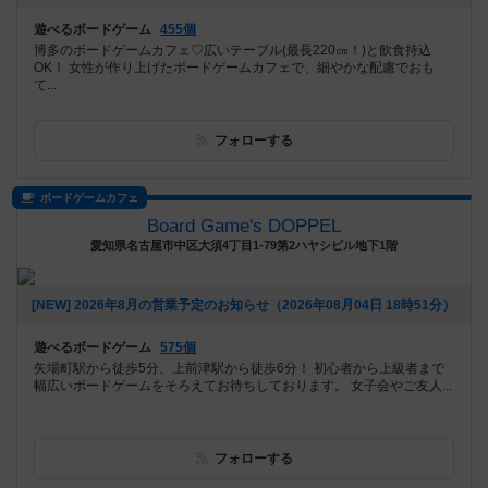
遊べるボードゲーム
455個
博多のボードゲームカフェ♡広いテーブル(最長220㎝！)と飲食持込
OK！ 女性が作り上げたボードゲームカフェで、細やかな配慮でおも
て...
フォローする
ボードゲームカフェ
Board Game's DOPPEL
愛知県名古屋市中区大須4丁目1-79第2ハヤシビル地下1階
[NEW] 2026年8月の営業予定のお知らせ（2026年08月04日 18時51分）
遊べるボードゲーム
575個
矢場町駅から徒歩5分、上前津駅から徒歩6分！ 初心者から上級者まで
幅広いボードゲームをそろえてお待ちしております。 女子会やご友人...
フォローする