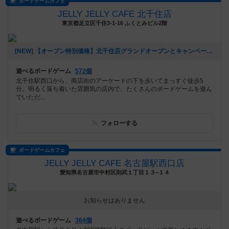
ボードゲームカフェ
JELLY JELLY CAFE 北千住店
東京都足立区千住3-1-16 ふくとみビル2階
[NEW] 【オープン特別価格】北千住店グランドオープンとキャンペーンのご案内（2026年01月09日 14時39分）
遊べるボードゲーム
572個
北千住駅西口から、商店街のアーケードの下を歩いてまっすぐ徒歩5
分。明るく落ち着いた雰囲気の店内で、たくさんのボードゲームを遊ん
でいただ...
フォローする
ボードゲームカフェ
JELLY JELLY CAFE 名古屋駅西口店
愛知県名古屋市中村区則武１丁目１３−１４
お知らせはありません
遊べるボードゲーム
364個