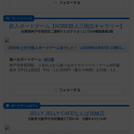
フォローする
プレイスペース
鉄人ボードゲーム【KOBE鉄人三国志ギャラリー】
兵庫県神戸市長田区二葉町6-1-13アスタくにづか6番館東棟1階
[NEW] 土日で鉄人ボードゲーム会でした！（2026年04月07日 21時31分）
遊べるボードゲーム
861個
神戸市新長田駅。２名以上から遊べるボドゲスペース！ゲーム800越。
基本【平日は貸切】 平日：1人1500円（最大５時間）土日祝：1人...
フォローする
ボードゲームカフェ
JELLY JELLY CAFEなんば戎橋店
大阪府大阪市中央区難波1丁目5-16 大阪B＆Vビル4F