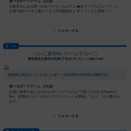
遊べるボードゲーム
455個
大阪茨木にある唯一のボードゲームカフェ 🛋全テーブルプレイマット
完備 🎲軽ゲーから重ゲーまで450種類以上 🍹ドリンクも豊富にご...
フォローする
バー
ツレん家BAR ゲームサルーン
愛知県名古屋市中区錦3丁目10-20 グレース錦ビル8F
[NEW] 1月のイベントカレンダー（2026年01月09日 14時47分）
遊べるボードゲーム
206個
お酒と食事を楽しみながらボードゲームなどで盛り上がれるGame＆
Bar。定期的にダーツやボドゲのイベントも開催しており、大人数から
おひ...
フォローする