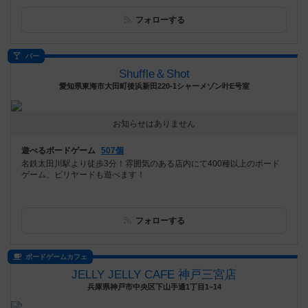
フォローする
バー
Shuffle＆Shot
愛知県東海市大田町後浜新田220-1シャーメゾン叶E号室
お知らせはありません
遊べるボードゲーム
507個
名鉄太田川駅より徒歩3分！雰囲気のある店内にて400種以上のボード
ゲーム、ビリヤードも遊べます！
フォローする
ボードゲームカフェ
JELLY JELLY CAFE 神戸三宮店
兵庫県神戸市中央区下山手通1丁目1−14