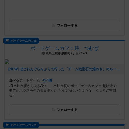
フォローする
ボードゲームカフェ
ボードゲームカフェ時、つむぎ
岐阜県土岐市泉郷町2丁目57－9
[NEW] ぼどわんぐらんぷりで行った「チーム戦宝石の煌めき」のルールについて（2026年07月11日 16時35分）
遊べるボードゲーム
454個
JR土岐市駅から徒歩3分！ 土岐市初のボードゲームカフェ 超駅近で、
モデルハウスをそのまま使った「おうちにいるような」くつろぎ空間
を...
フォローする
ボードゲームカフェ