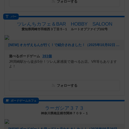
フォローする
バー
ツレんちカフェ＆BAR HOBBY SALOON
愛知県岡崎市羽根西３丁目５−１ ルートオブファイブ102号
[NEW] オカザえもんが行く！で紹介されました！（2025年10月02日 18時35分）
遊べるボードゲーム
393個
JR岡崎駅から徒歩5分！ツレん家感覚で遊べるお店。VR等もあります
よ！
フォローする
ボードゲームカフェ
ラーガシア３７３
神奈川県南足柄市関本７０９－１