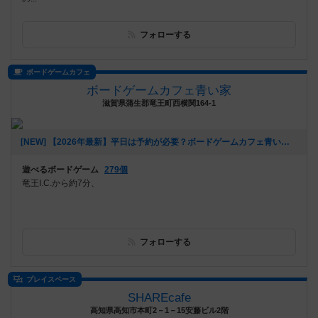
フォローする
ボードゲームカフェ
ボードゲームカフェ青い家
滋賀県蒲生郡竜王町西横関164-1
[NEW] 【2026年最新】平日は予約が必要？ボードゲームカフェ青い家はいつでも予約なしで利用OKです！アサイーボウルも新登場！（2026年05月24日 14時06分）
遊べるボードゲーム
279個
竜王I.C.から約7分、
フォローする
プレイスペース
SHAREcafe
高知県高知市本町2－1－15安藤ビル2階