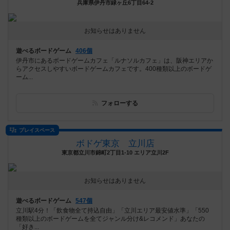
兵庫県伊丹市緑ヶ丘6丁目64-2
お知らせはありません
遊べるボードゲーム
406個
伊丹市にあるボードゲームカフェ「ルナソルカフェ」は、阪神エリアか
らアクセスしやすいボードゲームカフェです。400種類以上のボードゲ
ーム...
フォローする
プレイスペース
ボドゲ東京 立川店
東京都立川市錦町2丁目1-10 エリア立川2F
お知らせはありません
遊べるボードゲーム
547個
立川駅4分！「飲食物全て持込自由」「立川エリア最安値水準」「550
種類以上のボードゲームを全てジャンル分け&レコメンド」あなたの
「好き...