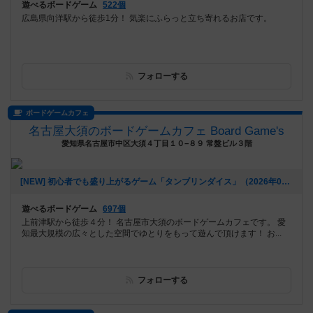
遊べるボードゲーム
522個
広島県向洋駅から徒歩1分！ 気楽にふらっと立ち寄れるお店です。
フォローする
ボードゲームカフェ
名古屋大須のボードゲームカフェ Board Game's
愛知県名古屋市中区大須４丁目１０−８９ 常盤ビル３階
[NEW] 初心者でも盛り上がるゲーム「タンブリンダイス」（2026年07月17日 14時05分）
遊べるボードゲーム
697個
上前津駅から徒歩４分！ 名古屋市大須のボードゲームカフェです。 愛
知最大規模の広々とした空間でゆとりをもって遊んで頂けます！ お...
フォローする