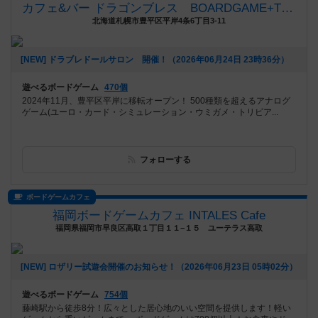
カフェ&バー ドラゴンブレス BOARDGAME+TRPG
北海道札幌市豊平区平岸4条6丁目3-11
[NEW] ドラブレドールサロン 開催！（2026年06月24日 23時36分）
遊べるボードゲーム
470個
2024年11月、豊平区平岸に移転オープン！ 500種類を超えるアナログ
ゲーム(ユーロ・カード・シミュレーション・ウミガメ・トリビア...
フォローする
ボードゲームカフェ
福岡ボードゲームカフェ INTALES Cafe
福岡県福岡市早良区高取１丁目１１−１５ ユーテラス高取
[NEW] ロザリー試遊会開催のお知らせ！（2026年06月23日 05時02分）
遊べるボードゲーム
754個
藤崎駅から徒歩8分！広々とした居心地のいい空間を提供します！軽い