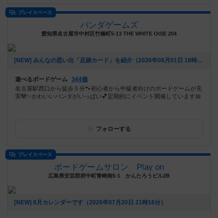
プレイスペース
パンダゲームズ
愛知県名古屋市中村区竹橋町5-13 THE WHITE OISE 204
[NEW] みんなの思い出「足跡カード」を紹介（2026年08月01日 18時17分）
遊べるボードゲーム
344個
名古屋駅西口から徒歩５分🐾初心者から中級者向けのボードゲームが充
実🐼✨かわいいパンダがいっぱい💕定期的にイベント開催しています📅
フォローする
プレイスペース
ボードゲームサロン Play on
広島県安芸郡府中町青崎南5-1 かんたろうビル2B
[NEW] 8月カレンダーです（2026年07月20日 21時16分）