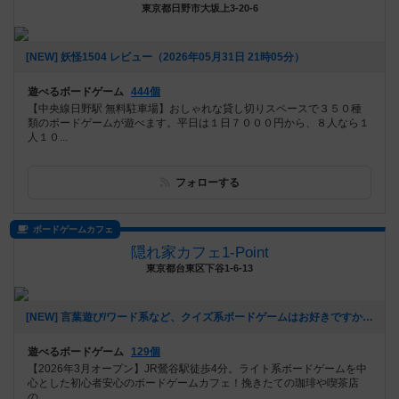
東京都日野市大坂上3-20-6
[NEW] 妖怪1504 レビュー（2026年05月31日 21時05分）
遊べるボードゲーム
444個
【中央線日野駅 無料駐車場】おしゃれな貸し切りスペースで３５０種
類のボードゲームが遊べます。平日は１日７０００円から、８人なら１
人１０...
フォローする
ボードゲームカフェ
隠れ家カフェ1-Point
東京都台東区下谷1-6-13
[NEW] 言葉遊び/ワード系など、クイズ系ボードゲームはお好きですか？（2026年05月28日 19時58分）
遊べるボードゲーム
129個
【2026年3月オープン】JR鶯谷駅徒歩4分。ライト系ボードゲームを中
心とした初心者安心のボードゲームカフェ！挽きたての珈琲や喫茶店
の...