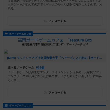
名古屋駅から徒歩５分！300種類以上のボードゲームで楽しめます！ボ
ードゲームが初めての方でもゲームのルール説明の方致しますので、お
気軽...
フォローする
ボードゲームカフェ
福岡ボードゲームカフェ Treasure Box
福岡県福岡市早良区高取1丁目1-17 アートリーチェ3F
[NEW] マッチングアプリ会員数最大手『ペアーズ』との初の【ボードゲームマッチングイベント】開催決定‼️（2026年01月06日 16時43分）
遊べるボードゲーム
639個
『ボードゲームは身近なエンターテイメント』が信条の、元福岡ソフト
バンクホークス社員が作ったお店です。「まだ知らない楽しい」に出会
えるサ...
フォローする
ボードゲームカフェ