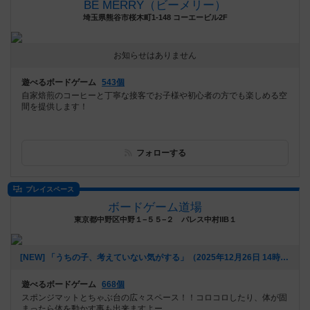
BE MERRY（ビーメリー）
埼玉県熊谷市桜木町1-148 コーエービル2F
お知らせはありません
遊べるボードゲーム
543個
自家焙煎のコーヒーと丁寧な接客でお子様や初心者の方でも楽しめる空
間を提供します！
フォローする
プレイスペース
ボードゲーム道場
東京都中野区中野１−５５−２ パレス中村ⅡB１
[NEW] 「うちの子、考えていない気がする」（2025年12月26日 14時35分）
遊べるボードゲーム
668個
スポンジマットとちゃぶ台の広々スペース！！コロコロしたり、体が固
まったら体を動かす事も出来ますよー