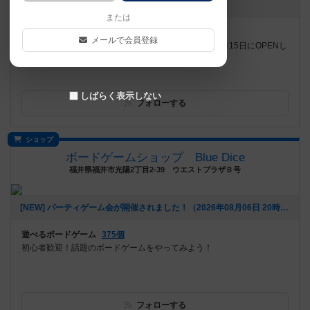
[NEW] お盆も営業中！！（2026年08月07日 00時53分）
または
遊べるボードゲーム
738個
メールで会員登録
岐阜県瑞穂市にBoard Game Cafe みーぷるらんど 6月15日にOPENし
ました！ 仲間同士、恋人同士、ご家族、女性の来店...
しばらく表示しない
フォローする
ショップ
ボードゲームショップ Blue Dice
福井県福井市光陽2丁目2-39 ウエストプラザＢ号
[NEW] パーティゲーム会が開催されました！（2026年08月06日 20時08分）
遊べるボードゲーム
375個
初心者歓迎！話題のボードゲームをやってみよう！
フォローする