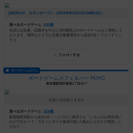
[NEW] 6/7 カタンオープン（2026年05月22日 08時24分）
遊べるボードゲーム
630個
当店には定番、話題作を中心に400種類上のボードゲームをご用意して
おります。場所はとさでん交通大橋通電停から徒歩1分！フリードリン
クコ...
フォローする
ボードゲームカフェ
ボードゲームカフェ＆バー POYO
東京都新宿区新宿1丁目15-7
お知らせはありません
遊べるボードゲーム
224個
新宿御苑前駅から徒歩3分！一人でのご来店でも「こちらのお席合流い
かがですか〜？」ですぐにボドゲ参加可能♪人集めたりボドゲ用意した
りなど...