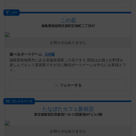
バー
この花
福島県南相馬市原町区旭町二丁目97
お知らせはありません
遊べるボードゲーム
339個
福島県南相馬市にある老舗居酒屋この花です☺️ 普段はお酒とお料理を
楽しんでもらう居酒屋ですが月に数回ボードゲームを中心にお客様とワ
イ...
フォローする
プレイスペース
たなぼたカフェ新宿店
東京都新宿区西新宿7-15-13西新宿MTビル3階
お知らせはありません