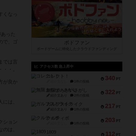
すくなっ
があった
ので、ゴ
ボドファン
ボードゲームに特化したクラウドファンディング
までは言
アクセス数 急上昇中
・・・。
コレクト！
340
PT
方が良か
紹介文なし
1件の投稿
無限まちがいさがし
322
PT
紹介文あり
2件の投稿
人には、
ガルフストライク
217
PT
紹介文あり
1件の投稿
クルティボ
203
PT
クション
紹介文なし
1件の投稿
なのは、
1809
112
PT