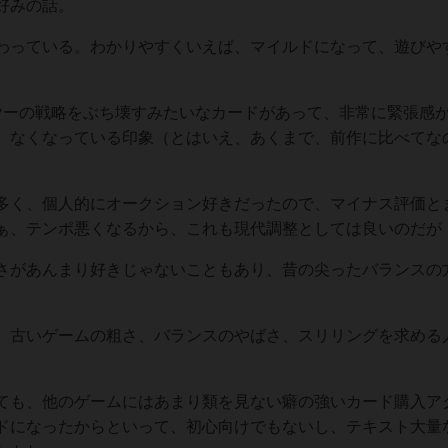
好みの話。
わっている。わかりやすくいえば、マイルドになって、遊びや
ヤーの戦略をぶち壊すみたいなカードがあって、非常に緊張感
、なくなっている印象（とはいえ、あくまで、前作に比べてな
。
多く、個人的にオークション好きだったので、マイナス評価と
ぁ、テンポ悪くなるから、これも現代調整としては良いのだが
さがあんまり好きじゃないこともあり、昔の尖ったバランスの
、古いゲームの粗さ、バランスのやばさ、スリリングを求める
ても、他のゲームにはあまり類を見ない癖の強いカード購入ア
ドになったからといって、初心向けでもないし、テキスト大量