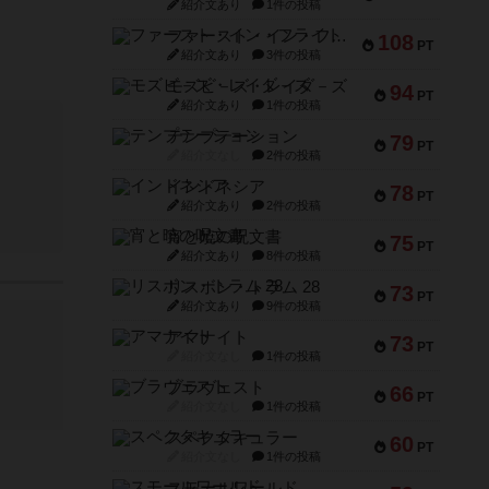
紹介文あり
1件の投稿
ファースト・イン・フライト
108
PT
紹介文あり
3件の投稿
モズビ－ズ・レイダ－ズ
94
PT
紹介文あり
1件の投稿
テンプテーション
79
PT
紹介文なし
2件の投稿
インドネシア
78
PT
紹介文あり
2件の投稿
宵と暁の呪文書
75
PT
紹介文あり
8件の投稿
リスボン・トラム 28
73
PT
紹介文あり
9件の投稿
アマナイト
73
PT
紹介文なし
1件の投稿
ブラヴェスト
66
PT
紹介文なし
1件の投稿
スペクタキュラー
60
PT
紹介文なし
1件の投稿
スモールワールド