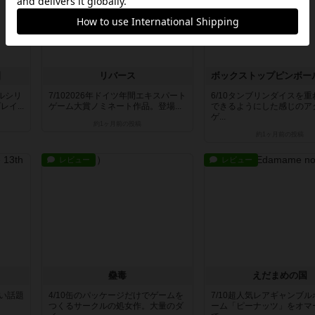
園
リバース
ールシリ
7/102026年ドイツ年間エキスパート
6/10タンブリンダイスを
イ...
ゲーム大賞ノミネート作品。登場...
できるようにした感じのア
ゲ...
約1ヶ月前
の投稿
約1ヶ月前
の投稿
レビュー
レビュー
蠱毒
えだまめの国
白い話題
4/10缶のパッケージだけでゲームを
7/10超人気レアギャンブ
つくるサークルの処女作。大量のダ
ーム「ピーナッツ」をオマ