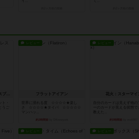
イ...
て...
約2ヶ月前
の投稿
約2ヶ月前
の投稿
レビュー
レビュー
トランスオリエント・エクスプレス
フラットアイアン
花火：スターマイ
ント・
世界に浸れる度 ☆☆☆☆★楽し
自分のカードは見えず他の
とうご
さ ☆☆☆☆★タイパ ☆☆☆☆☆
ーのカードが見える状態で
マンハッ...
教えた...
約3時間前
by DKnewyork
約5時間前
by mob567
レビュー
レビュー