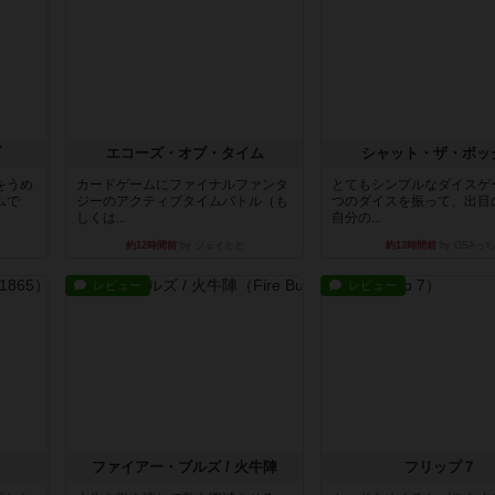
ブ
エコーズ・オブ・タイム
シャット・ザ・ボッ
をうめ
カードゲームにファイナルファンタ
とてもシンプルなダイスゲ
ムで
ジーのアクティブタイムバトル（も
つのダイスを振って、出目
しくは...
自分の...
約12時間前
by ジェイとと
約13時間前
by OSAっち
レビュー
レビュー
ファイアー・ブルズ / 火牛陣
フリップ７