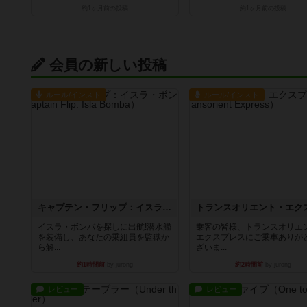
約1ヶ月前
の投稿
約1ヶ月前
の投稿
会員の新しい投稿
ルール/インスト
ルール/インスト
キャプテン・フリップ：イスラ・ボンバ
イスラ・ボンバを探しに出航!潜水艦
乗客の皆様、トランスオリエ
を装備し、あなたの乗組員を監獄か
エクスプレスにご乗車ありが
ら解...
ざいま...
約1時間前
by jurong
約2時間前
by jurong
レビュー
レビュー