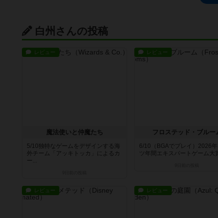
白州さんの投稿
レビュー
レビュー
魔法使いと仲魔たち
フロステッド・ブルー
5/10独特なゲームをデザインする海
6/10（BGAでプレイ）2026
外チーム「アッキトッカ」によるカ
ツ年間エキスパートゲーム大賞推
ー...
9日前
の投稿
9日前
の投稿
レビュー
レビュー