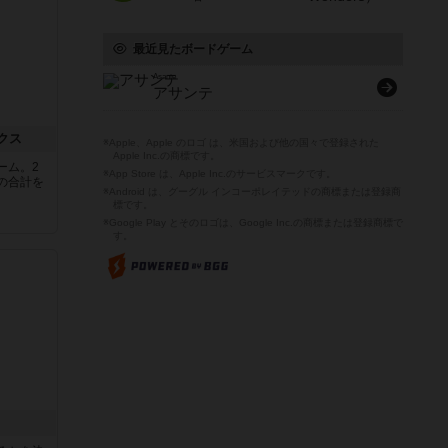
最近見たボードゲーム
Asante
アサンテ
クス
※Apple、Apple のロゴ は、米国および他の国々で登録された
Apple Inc.の商標です。
ーム。2
※App Store は、Apple Inc.のサービスマークです。
の合計を
※Android は、グーグル インコーポレイテッドの商標または登録商
標です。
※Google Play とそのロゴは、Google Inc.の商標または登録商標で
す。