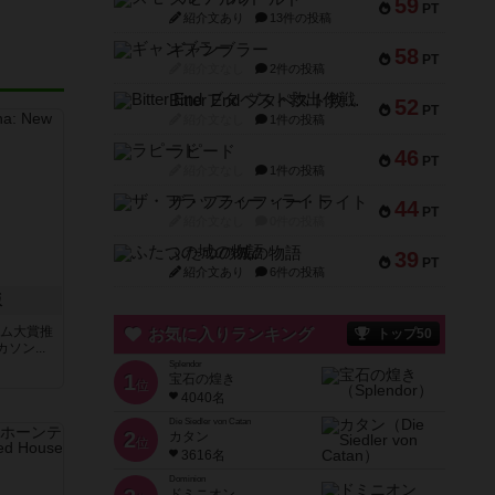
59
PT
紹介文あり
13件の投稿
ギャンブラー
58
PT
紹介文なし
2件の投稿
Bitter End ブタペスト救出作戦
52
PT
紹介文なし
1件の投稿
ラピード
46
PT
紹介文なし
1件の投稿
ザ・フラッフィー・ライト
44
PT
紹介文なし
0件の投稿
ふたつの城の物語
39
PT
紹介文あり
6件の投稿
版
ーム大賞推
お気に入りランキング
トップ50
ン...
Splendor
1
宝石の煌き
位
4040名
Die Siedler von Catan
2
カタン
位
3616名
Dominion
ドミニオン