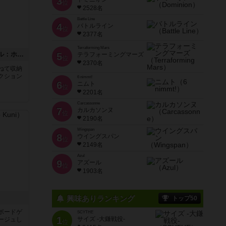
3
位
2528名
Battle Line
4
バトルライン
位
2377名
Terraforming Mars
ボックストップピンボール：ホーンテッドハウス
5
テラフォーミングマーズ
位
2370名
重ねて収納
クション
6 nimmt!
6
ニムト
位
2201名
Carcassonne
7
カルカソンヌ
位
2190名
Wingspan
8
ウイングスパン
位
2149名
Azul
9
アズール
位
1903名
興味ありランキング
トップ50
ルボードゲ
SCYTHE
1
サイズ -大鎌戦役-
ージュし
位