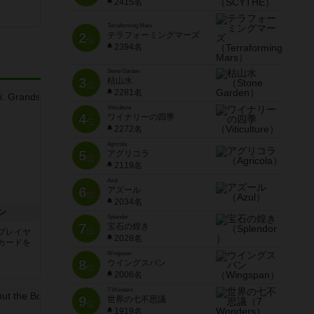
2415名
Terraforming Mars
2
テラフォーミングマーズ
位
2394名
Stone Garden
3
枯山水
位
2281名
Viticulture
4
ワイナリーの四季
位
2272名
Agricola
5
アグリコラ
位
2119名
Azul
6
アズール
位
2034名
ン
Splendor
7
宝石の煌き
位
プレイヤ
2028名
カードを
Wingspan
8
ウイングスパン
位
2006名
7 Wonders
9
世界の七不思議
位
1919名