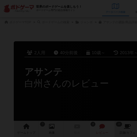
世界のボードゲームを楽しもう！
ボードゲーム専門の総合情報サイト
データベース
検
ボドゲーマTOP
ボードゲームの検索
ジャンボ
アサンテの通販/商品詳
2人用
40分前後
10歳～
2013年
アサンテ
白州さんのレビュー
7
8
22
ゲーム
トップ
画像
動画
レビュー
店舗/
カフェ