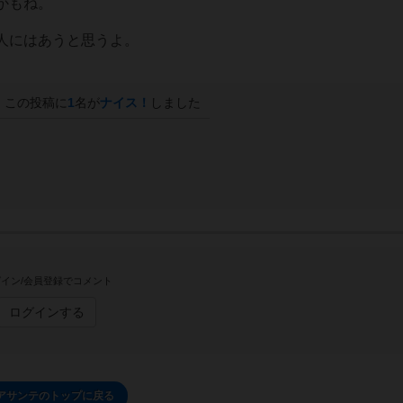
かもね。
人にはあうと思うよ。
この投稿に
1
名が
ナイス！
しました
イン/会員登録でコメント
ログインする
アサンテのトップに戻る