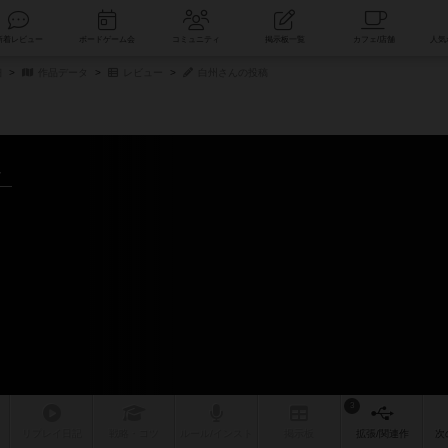
索
新着レビュー
ボードゲーム会
コミュニティ
掲示板一覧
細
作品データ
レビュー
白州さんの投稿
～
3
リプレイ
日記
戦略
・コツ
ルール
/インスト
掲示板
拡張/関連
作
次