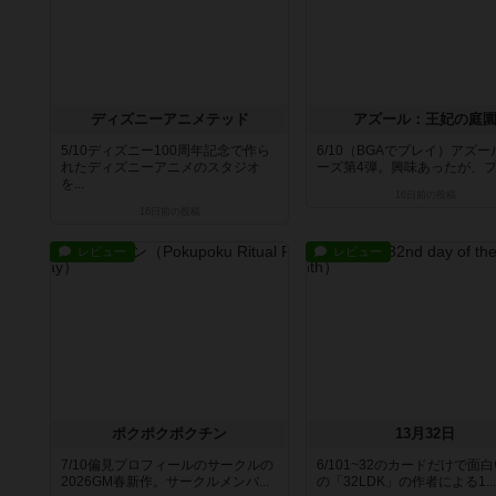
ディズニーアニメテッド
アズール：王妃の庭
5/10ディズニー100周年記念で作ら
6/10（BGAでプレイ）アズ
れたディズニーアニメのスタジオ
ーズ第4弾。興味あったが、プレ
を...
16日前
の投稿
16日前
の投稿
レビュー
レビュー
ポクポクポクチン
13月32日
7/10偏見プロフィールのサークルの
6/101~32のカードだけで面
2026GM春新作。サークルメンバ...
の「32LDK」の作者による1...