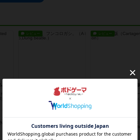
レビュー
レビュー
ム
イノシシ、カニ、フンコロガシ。
カルタヘナ：新
年ドイ
7/10ゴールデンボックス ボードゲー
6/102001年ドイツ年間ゲ
...
ムアワード 2025で、ドリスマ...
薦リスト作品（大賞はカルカソ
11日前
の投稿
11日前
の投稿
レビュー
レビュー