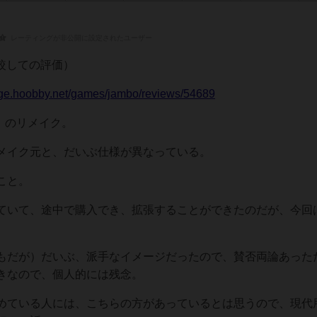
レーティングが非公開に設定されたユーザー
比較しての評価）
oge.hoobby.net/games/jambo/reviews/54689
ボ」のリメイク。
メイク元と、だいぶ仕様が異なっている。
こと。
ていて、途中で購入でき、拡張することができたのだが、今回
もだが）だいぶ、派手なイメージだったので、賛否両論あった
きなので、個人的には残念。
めている人には、こちらの方があっているとは思うので、現代