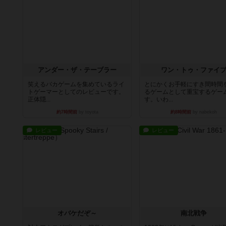
アンダー・ザ・テーブラー
ワン・トゥ・ファイ
笑えるバカゲームを集めているライ
とにかくお手軽にすき間時間
トゲーマーとしてのレビューです。
るゲームとして重宝するゲー
正体隠...
す。いわ...
約7時間前
by toyota
約8時間前
by nabekoh
レビュー
レビュー
オバケだぞ～
南北戦争