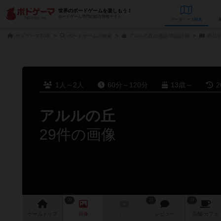
世界のボードゲームを楽しもう！
ボードゲーム専門の総合情報サイト
データベース
検
ボドゲーマTOP
ボードゲームの検索
アルルの丘の通販/商品詳細
作品
1人～2人
60分～120分
13歳～
2
アルルの丘
29件の画像
29
21
39
ゲーム
トップ
画像
動画
レビュー
店舗/
カフェ