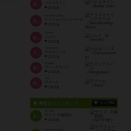
4
バトルライン
位
2378名
Terraforming Mars
5
テラフォーミングマーズ
位
2371名
6 nimmt!
6
ニムト
位
2202名
Carcassonne
7
カルカソンヌ
位
2191名
Wingspan
8
ウイングスパン
位
2150名
Azul
9
アズール
位
1903名
興味ありランキング
トップ50
SCYTHE
1
サイズ -大鎌戦役-
位
2415名
Terraforming Mars