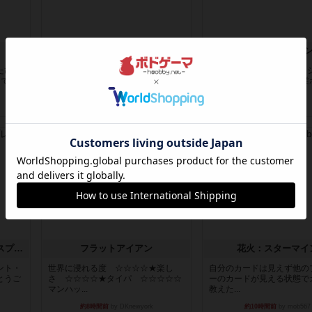
ノームズ・アット・ナイト
フラットアイア
たひら
ベネボレンス女王は、忠実な臣民を
1~2人に限定された、エン
まで手
称えるための祝宴を開こうとしてい
ド系のシステム選んだ企業
ます。...
街で...
約3時間前
by jurong
約4時間前
by あくり
レビュー
レビュー
トランスオリエント・エクスプレス
フラットアイアン
花火：スターマイ
ント・
世界に浸れる度 ☆☆☆☆★楽し
自分のカードは見えず他の
とうご
さ ☆☆☆☆★タイパ ☆☆☆☆☆
ーのカードが見える状態で
マンハッ...
教えた...
約8時間前
by DKnewyork
約10時間前
by mob567