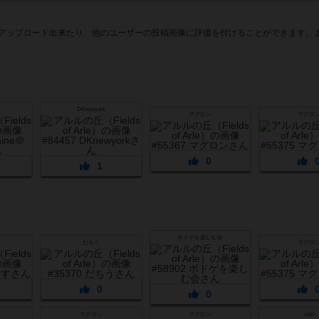
アップロード出来たり、他のユーザーの投稿画像に評価を付けることができます。
m
DKnewyork
マグロン
マグロ
0
1
ボドゲを楽しむ会
だちう
マグロ
0
0
マグロン
マグロン
shih