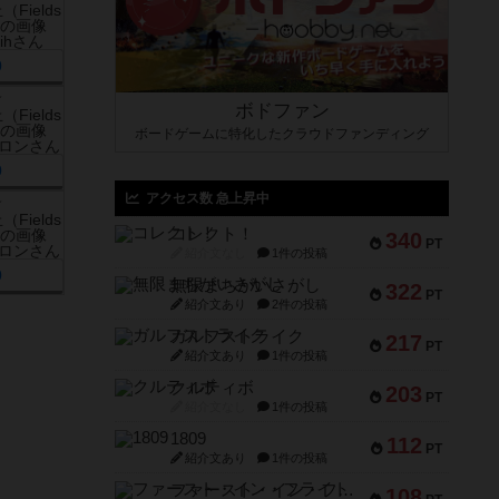
0
ン
ボドファン
ボードゲームに特化したクラウドファンディング
0
アクセス数 急上昇中
ン
コレクト！
340
PT
紹介文なし
1件の投稿
0
無限まちがいさがし
322
PT
紹介文あり
2件の投稿
ガルフストライク
217
PT
紹介文あり
1件の投稿
クルティボ
203
PT
紹介文なし
1件の投稿
1809
112
PT
紹介文あり
1件の投稿
ファースト・イン・フライト
108