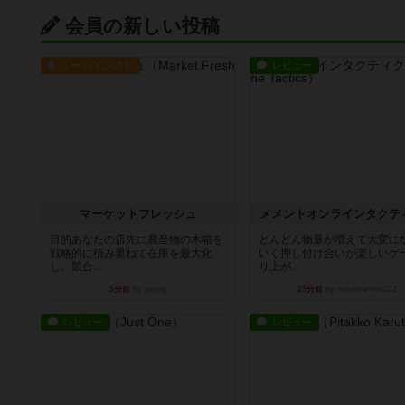
会員の新しい投稿
ルール/インスト
レビュー
マーケットフレッシュ
メメントオンラインタクテ
目的あなたの店先に農産物の木箱を
どんどん物量が増えて大変に
戦略的に積み重ねて在庫を最大化
いく押し付け合いが楽しいゲ
し、競合...
り上が...
5分前
by jurong
25分前
by nekomanma222
レビュー
レビュー