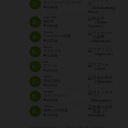
2
テラフォーミングマーズ
位
2394名
Stone Garden
3
枯山水
位
2281名
Viticulture
4
ワイナリーの四季
位
2272名
Agricola
5
アグリコラ
位
2120名
Azul
6
アズール
位
2034名
Splendor
7
宝石の煌き
位
2028名
Wingspan
8
ウイングスパン
位
2006名
7 Wonders
9
世界の七不思議
位
1919名
※Apple、Apple のロゴ は、米国および他の国々で登録された