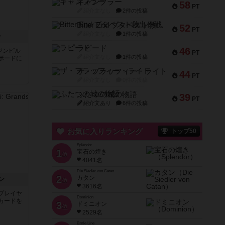
ギャンブラー
58
PT
紹介文なし
2件の投稿
Bitter End ブタペスト救出作戦
52
PT
紹介文なし
1件の投稿
ン
ラピード
46
ジンビル
PT
紹介文なし
1件の投稿
ボードに
ザ・フラッフィー・ライト
44
PT
紹介文なし
0件の投稿
ふたつの城の物語
39
PT
紹介文あり
6件の投稿
お気に入りランキング
トップ50
Splendor
1
宝石の煌き
位
4041名
Die Siedler von Catan
2
カタン
ン
位
3616名
プレイヤ
Dominion
カードを
3
ドミニオン
位
2529名
Battle Line