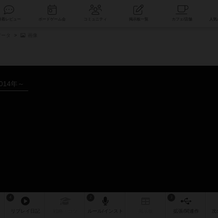
索
新着レビュー
ボードゲーム会
コミュニティ
掲示板一覧
データ
画像
014年～
4
2
3
リプレイ
日記
戦略
・コツ
ルール
/インスト
掲示板
拡張/関連
作
次