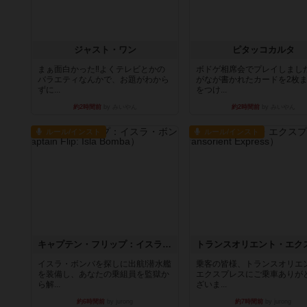
ジャスト・ワン
ピタッコカルタ
まぁ面白かった‼️よくテレビとかの
ボドゲ相席会でプレイしまし
バラエティなんかで、お題がわから
がなが書かれたカードを2枚
ずに...
をつけ...
約2時間前
by みいやん
約2時間前
by みいやん
ルール/インスト
ルール/インスト
キャプテン・フリップ：イスラ・ボンバ
イスラ・ボンバを探しに出航!潜水艦
乗客の皆様、トランスオリエ
を装備し、あなたの乗組員を監獄か
エクスプレスにご乗車ありが
ら解...
ざいま...
約6時間前
by jurong
約7時間前
by jurong