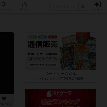
ログイン
カフェ/店舗
人気ボードゲーム
通販ストア
ボードゲーム通販
オンラインストアで7,500商品を販売中
のおすすめ