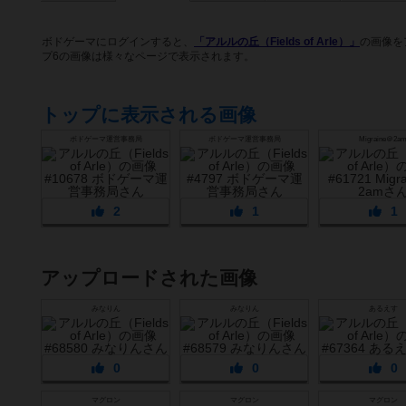
ボドゲーマにログインすると、
「アルルの丘（Fields of Arle）」
の画像を
プ6の画像は様々なページで表示されます。
トップに表示される画像
ボドゲーマ運営事務局
ボドゲーマ運営事務局
Migraine＠2a
2
1
1
アップロードされた画像
みなりん
みなりん
あるえす
0
0
0
マグロン
マグロン
マグロン