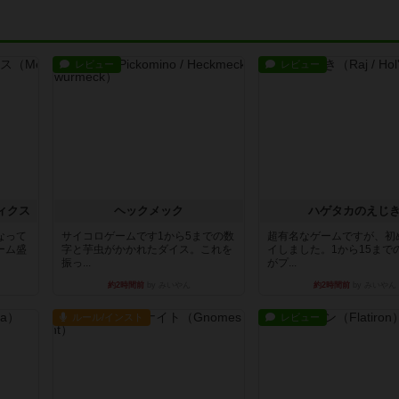
レビュー
レビュー
ィクス
ヘックメック
ハゲタカのえじ
なって
サイコロゲームです1から5までの数
超有名なゲームですが、初
ーム盛
字と芋虫がかかれたダイス。これを
イしました。1から15まで
振っ...
がプ...
約2時間前
by みいやん
約2時間前
by みいやん
ルール/インスト
レビュー