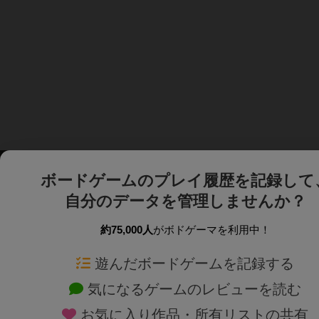
ボードゲームのプレイ履歴を記録して
自分のデータを管理しませんか？
約75,000人
がボドゲーマを利用中！
ボドゲーマTOP
ボードゲーム通販
遊んだボードゲームを記録する
気になるゲームのレビューを読む
ボードゲームを検索する
新作・再入荷情報
お気に入り作品・所有リストの共有
ボードゲームの新着レビュー
定番ボードゲームの通販