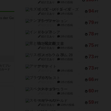
PT
紹介文あり
3件の投稿
モズビ－ズ・レイダ－ズ
94
PT
紹介文あり
1件の投稿
テンプテーション
79
PT
紹介文なし
2件の投稿
インドネシア
78
PT
紹介文あり
2件の投稿
宵と暁の呪文書
75
PT
紹介文あり
8件の投稿
リスボン・トラム 28
73
PT
き
紹介文あり
9件の投稿
めてプレ
アマナイト
73
PT
のカード
紹介文なし
1件の投稿
ブラヴェスト
66
PT
紹介文なし
1件の投稿
スペクタキュラー
60
PT
紹介文なし
1件の投稿
スモールワールド
59
PT
紹介文あり
13件の投稿