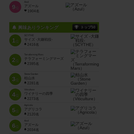
Azul
9
アズール
位
1904名
興味ありランキング
トップ50
SCYTHE
1
サイズ -大鎌戦役-
位
2416名
Terraforming Mars
2
テラフォーミングマーズ
位
2395名
Stone Garden
3
枯山水
位
2281名
Viticulture
4
ワイナリーの四季
位
2273名
Agricola
5
アグリコラ
位
2120名
Azul
6
アズール
位
2034名