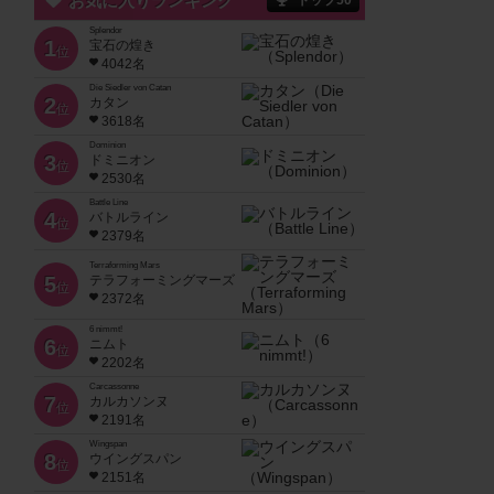
お気に入りランキング
トップ50
Splendor
1
宝石の煌き
位
4042名
Die Siedler von Catan
2
カタン
位
3618名
Dominion
3
ドミニオン
位
2530名
Battle Line
4
バトルライン
位
2379名
Terraforming Mars
5
テラフォーミングマーズ
位
2372名
6 nimmt!
6
ニムト
位
2202名
Carcassonne
7
カルカソンヌ
位
2191名
Wingspan
8
ウイングスパン
位
2151名