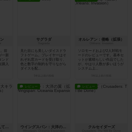
ン
サグラダ
オルレアン：侵略（拡張）
x
Sagrada
Orléans: Invasion
す。前
見た目にも美しいダイスドラ
ソロモードおよび2人対戦モ
が一新
フトゲーム。プレイヤーはそ
ードのレビューです。基本セ
タンド
れぞれ窓カードを受け取り、
ットが素晴らしい作品でした
在購入
色と数字の制約を守りながら
が、やはり人数が多いほうが
ダイスを配...
システム上...
5年以上前
の投稿
5年以上前
の投稿
レビュー
レビュー
アーティチョークなんて大キライ！
ウイングスパン：大洋の翼（拡張）
クルセイダーズ
es
Wingspan: Oceania Expansion
Crusaders: Thy Will Be Done