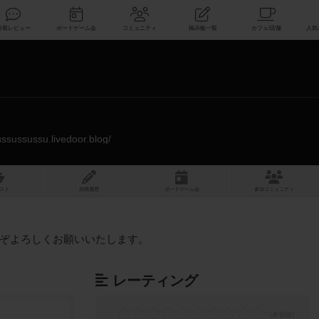
索
新着レビュー
ボードゲーム会
コミュニティ
掲示板一覧
ussussussu.livedoor.blog/
スト
投稿履歴
ボ
ー
ドゲ
ーム
会
参加
コミュニティ
ぞよろしくお願いいたします。
レーティング