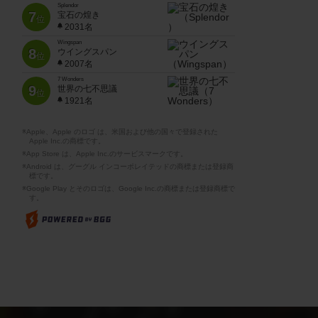
Splendor
7
宝石の煌き
位
2031名
Wingspan
8
ウイングスパン
位
2007名
7 Wonders
9
世界の七不思議
位
1921名
※Apple、Apple のロゴ は、米国および他の国々で登録された
Apple Inc.の商標です。
※App Store は、Apple Inc.のサービスマークです。
※Android は、グーグル インコーポレイテッドの商標または登録商
標です。
※Google Play とそのロゴは、Google Inc.の商標または登録商標で
す。