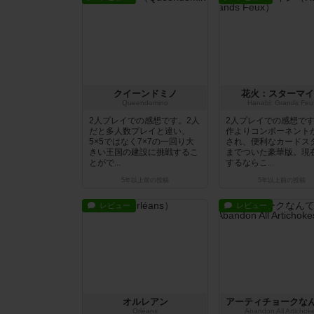
クイーンドミノ
花火：スターマイ
Queendomino
Hanabi: Grands Feu
2人プレイでの感想です。2人
2人プレイでの感想で
だと多人数プレイと違い、
作よりコンポーネント
5×5ではなく7×7の一回り大
され、便利なカードス
きい王国の建設に挑戦するこ
までついた豪華版。現
とがで...
するならこ...
5年以上前
の投稿
5年以上前
の投稿
レビュー
レビュー
オルレアン
Orléans
Abandon All Artichok