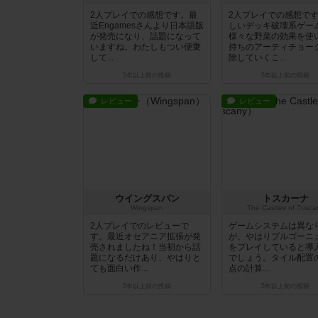
2人プレイでの感想です。最
2人プレイでの感想で
近Engamesさんより日本語版
しいデッキ破壊系ゲー
が発売になり、話題になって
様々な野菜の効果を使
いますね。わたしもつい便乗
持ちのアーティチョー
して...
除していくこ...
5年以上前
の投稿
5年以上前
の投稿
レビュー
レビュー
ウイングスパン
トスカーナ
Wingspan
The Castles of Tusca
2人プレイでのレビューで
ゲームシステムは異な
す。最近オセアニア拡張が発
が、やはりブルゴーニュ
売されましたね！当初から話
をプレイしていると導
題になるだけあり、やはりと
でしょう。タイル配置
ても面白い作...
点の計算...
5年以上前
の投稿
5年以上前
の投稿