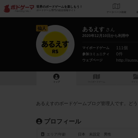
世界のボードゲームを楽しもう！
ボードゲーム専門の総合情報サイト
データベース
検
仙人
あるえす
さん
2020年12月10日から利用中
111個
マイボードゲーム
0件
参加コミュニティ
http://suss
ウェブページ
トップ
マイボードゲーム
マイリ
あるえすのボードゲームブログ管理人です。どう
プロフィール
エリア/年齡
日本 未設定 男性