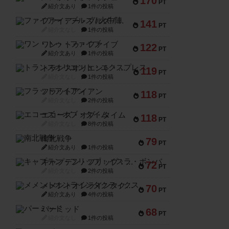
170
PT
紹介文あり
1件の投稿
ファイアー・ブルズ / 火牛陣
141
PT
紹介文なし
1件の投稿
ワン・トゥ・ファイブ
122
PT
紹介文あり
1件の投稿
トランスオリエント・エクスプレス
119
PT
紹介文なし
1件の投稿
フラットアイアン
118
PT
紹介文なし
2件の投稿
エコーズ・オブ・タイム
118
PT
紹介文なし
8件の投稿
南北戦争
79
PT
紹介文あり
1件の投稿
キャプテン・フリップ：イスラ・ボンバ
72
PT
紹介文なし
2件の投稿
メメントオンラインタクティクス
70
PT
紹介文あり
4件の投稿
パーミッド
68
PT
紹介文なし
1件の投稿