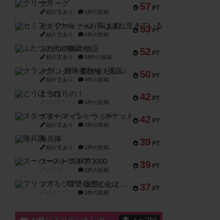
クリーグ
57
PT
紹介文あり
1件の投稿
セミファイナル ～お前はまだ生きている～
53
PT
紹介文あり
1件の投稿
ふたつの街の物語
52
PT
紹介文あり
18件の投稿
クランク! ：冒険者たち（拡張）
50
PT
紹介文あり
4件の投稿
とうほうの！
42
PT
紹介文なし
1件の投稿
スターマイン・ラミー ポケット
42
PT
紹介文あり
2件の投稿
海兵隊
39
PT
紹介文あり
1件の投稿
スーパーストア3000
39
PT
紹介文なし
1件の投稿
フリップ７：復讐心とともに
37
PT
紹介文なし
2件の投稿