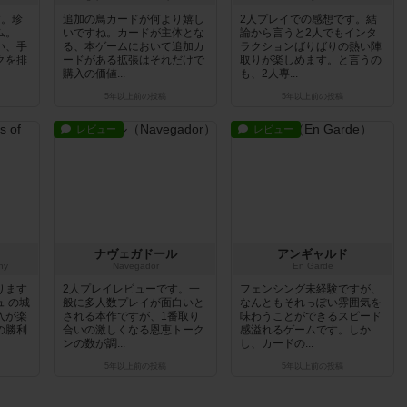
す。珍
追加の鳥カードが何より嬉し
2人プレイでの感想です。結
ム。
いですね。カードが主体とな
論から言うと2人でもインタ
い、手
る、本ゲームにおいて追加カ
ラクションばりばりの熱い陣
クを排
ードがある拡張はそれだけで
取りが楽しめます。と言うの
購入の価値...
も、2人専...
5年以上前
の投稿
5年以上前
の投稿
レビュー
レビュー
ナヴェガドール
アンギャルド
ny
Navegador
En Garde
ります
2人プレイレビューです。一
フェンシング未経験ですが、
 の城
般に多人数プレイが面白いと
なんともそれっぽい雰囲気を
入が楽
される本作ですが、1番取り
味わうことができるスピード
の勝利
合いの激しくなる恩恵トーク
感溢れるゲームです。しか
ンの数が調...
し、カードの...
5年以上前
の投稿
5年以上前
の投稿