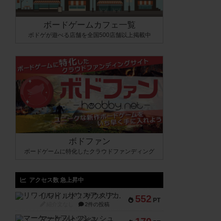
ボードゲームカフェ一覧
ボドゲが遊べる店舗を全国500店舗以上掲載中
ボドファン
ボードゲームに特化したクラウドファンディング
アクセス数 急上昇中
リワイルド：サウスアメリカ
552
PT
紹介文なし
2件の投稿
マーケットフレッシュ