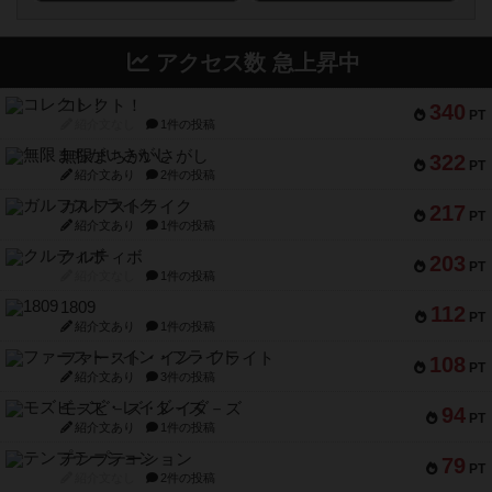
アクセス数 急上昇中
コレクト！
340
PT
紹介文なし
1件の投稿
無限まちがいさがし
322
PT
紹介文あり
2件の投稿
ガルフストライク
217
PT
紹介文あり
1件の投稿
クルティボ
203
PT
紹介文なし
1件の投稿
1809
112
PT
紹介文あり
1件の投稿
ファースト・イン・フライト
108
PT
紹介文あり
3件の投稿
モズビ－ズ・レイダ－ズ
94
PT
紹介文あり
1件の投稿
テンプテーション
79
PT
紹介文なし
2件の投稿