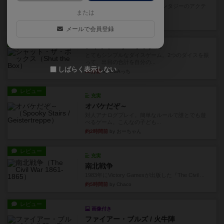
カードゲームにファイナルファンタジーのアクテ
または
ィブタイムバトル（もしくは...
12分前
by ジェイとと
メールで会員登録
レビュー
シャット・ザ・ボックス
とてもシンプルなダイスゲーム。2つのダイスを振
って、出目の合計を自分の...
しばらく表示しない
36分前
by OSAっち
レビュー
充実
オバケだぞ～
対人アナログプレイ。簡単なルールで誰とでも遊
べるゲーム。こんなの子ども...
約2時間前
by おーちゃん
レビュー
充実
南北戦争
1983年にVictory Gamesが出版した『The Civil ...
約5時間前
by Chaco
レビュー
画像付き
ファイアー・ブルズ / 火牛陣