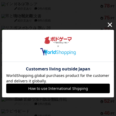
インドネシア
78
PT
紹介文あり
2件の投稿
宵と暁の呪文書
75
PT
紹介文あり
8件の投稿
リスボン・トラム 28
73
PT
紹介文あり
9件の投稿
アマナイト
73
PT
紹介文なし
1件の投稿
ブラヴェスト
66
PT
紹介文なし
1件の投稿
スペクタキュラー
60
PT
紹介文なし
1件の投稿
スモールワールド
59
PT
紹介文あり
13件の投稿
ギャンブラー
58
PT
紹介文なし
2件の投稿
Bitter End ブタペスト救出作戦
52
PT
紹介文なし
1件の投稿
ラピード
46
PT
紹介文なし
1件の投稿