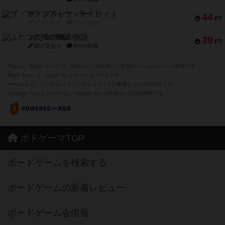
ザ・フラッフィー・ライト
44
PT
紹介文なし
0件の投稿
ふたつの城の物語
39
PT
紹介文あり
6件の投稿
※Apple、Apple のロゴ は、米国および他の国々で登録されたApple Inc.の商標です。
※App Store は、Apple Inc.のサービスマークです。
※Android は、グーグル インコーポレイテッドの商標または登録商標です。
※Google Play とそのロゴは、Google Inc.の商標または登録商標です。
ボドゲーマTOP
ボードゲームを検索する
ボードゲームの新着レビュー
ボードゲーム会情報