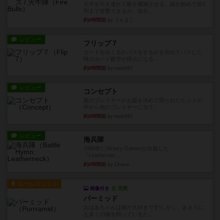
火牛を引き連れて敵を殲滅させる。縦か斜めで前2
列まで攻撃できるが、自分...
約8時間前
by うらまこ
レビュー
フリップ７
カードをめくるかパスをするかを決めてパスした
時のカード数字が得点になる...
約8時間前
by mob567
レビュー
コンセプト
親のプレイヤーがお題を決めて限られたヒントの
中から他のプレイヤーに当て...
約8時間前
by mob567
レビュー
海兵隊
1988年にVictory Gamesが出版した
『Leathernec...
約8時間前
by Chaco
ルール/インスト
画像付き
充実
パーミッド
おばあちゃんは猫が大好きです!しかし、あまりに
も多くの猫を飼っているた...