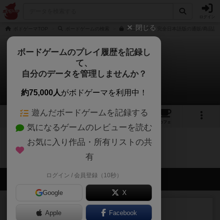
ログイン
閉じる
ボドゲーマTOP
ボードゲームの検索
アニミックス 完全日本語版の通販/商品詳
ボードゲームのプレイ履歴を記録し
て、
アニミックス
自分のデータを管理しませんか？
0件の戦略やコツ
約75,000人
がボドゲーマを利用中！
遊んだボードゲームを記録する
4
1
3
23
トップ
画像
動画
レビュー
カフェ
気になるゲームのレビューを読む
お気に入り作品・所有リストの共
アニミックスのトップに戻る
有
ログイン / 会員登録（10秒）
会員の新しい投稿
Google
X
レビュー
充実
Apple
Facebook
エコーズ・オブ・タイム