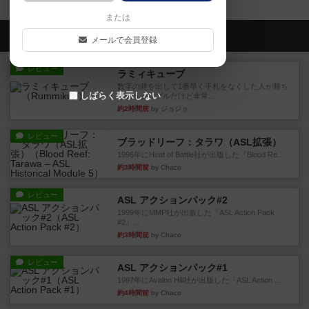
または
会員の新しい投稿
メールで会員登録
レビュー
ラミィキューブ
数字の牌を出して1番早く手札をなくした人が勝ち
しばらく表示しない
というシンプルだけど非常...
約2時間前
by ジョジョ
レビュー
ブラッドリーフ：タラワ（ASL拡張）
1996年にHeat of Battle社が出版した『Blood Re...
約3時間前
by Chaco
レビュー
ASL アクションパック#2
1999年にMMP社が出版した『ASL Action Pack
#2』...
約3時間前
by Chaco
レビュー
ASL アクションパック#1
1997年にAvalon Hill社が出版した『ASL Action ...
約4時間前
by Chaco