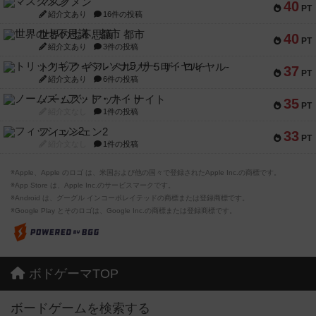
マスクメン
40
PT
紹介文あり
16件の投稿
世界の七不思議：都市
40
PT
紹介文あり
3件の投稿
トリックギア - ペルソナ5 ザ・ロイヤル-
37
PT
紹介文あり
6件の投稿
ノームズ・アット・ナイト
35
PT
紹介文なし
1件の投稿
フィッシェン2
33
PT
紹介文なし
1件の投稿
※Apple、Apple のロゴ は、米国および他の国々で登録されたApple Inc.の商標です。
※App Store は、Apple Inc.のサービスマークです。
※Android は、グーグル インコーポレイテッドの商標または登録商標です。
※Google Play とそのロゴは、Google Inc.の商標または登録商標です。
ボドゲーマTOP
ボードゲームを検索する