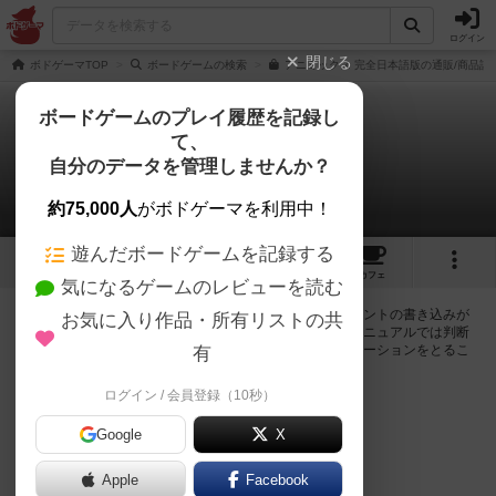
ログイン
閉じる
ボドゲーマTOP
ボードゲームの検索
アニミックス 完全日本語版の通販/商品詳
ボードゲームのプレイ履歴を記録し
て、
アニミックス
自分のデータを管理しませんか？
0件の掲示板
約75,000人
がボドゲーマを利用中！
遊んだボードゲームを記録する
4
1
3
23
トップ
画像
動画
レビュー
カフェ
気になるゲームのレビューを読む
ログインするとアニミックスに関する掲示板の作成やコメントの書き込みが
お気に入り作品・所有リストの共
出来るようになります。ルールの疑問やエラッタ情報、マニュアルでは判断
し辛い曖昧な表記等について会員同士で自由にコミュニケーションをとるこ
有
とが出来ます。
ログイン / 会員登録（10秒）
ログイン/無料会員登録
Google
X
Apple
Facebook
アニミックスのトップに戻る