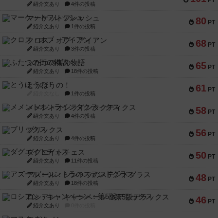
PT
紹介文あり
4件の投稿
マーケットフレッシュ
80
PT
紹介文あり
1件の投稿
クロス・オブ・アイアン
68
PT
紹介文あり
3件の投稿
ふたつの街の物語
65
PT
紹介文あり
18件の投稿
とうほうの！
61
PT
紹介文なし
1件の投稿
メメントオンラインタクティクス
58
PT
紹介文あり
4件の投稿
ブリックス
56
PT
紹介文あり
4件の投稿
ダグエイトチェス
50
PT
紹介文あり
11件の投稿
アズール：シントラのステンドグラス
48
PT
紹介文あり
18件の投稿
ロシアン・キャンペーン：第5版デラックス
46
PT
紹介文あり
0件の投稿