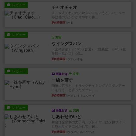
レビュー
チャオチャオ
３～４人でわいわい遊ぶのにちょうどいい。ルー
ルは他の方が分かりやすく書...
約4時間前
by S
レビュー
充実
ウイングスパン
（全体評価）☆10/6（普通）（難易度）☆4/5（世
界観・見た目）☆5...
約4時間前
by ハシオキ
レビュー
画像付き
充実
一線を画す
簡単に言うと、トリックテイキングでモダンアー
トを行う、と言ったゲーム。...
約5時間前
by タカミネコウヘイ
レビュー
画像付き
充実
しあわせのいと
舞台は全寮制の女子高。プレイヤーは探偵サイド
と犯人サイドに分かれて、探...
約5時間前
by タカミネコウヘイ