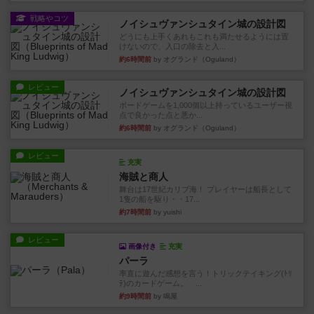
戦略やコツ
ノイシュヴァンシュタイン城の設計図
どうにも上手くあれもこれも満たせるようには置
けないので、入口の除去と入...
約6時間前
by オグランド（Oguland）
レビュー
ノイシュヴァンシュタイン城の設計図
ボードゲームを1,000個以上持っているユーザー視
点で良かった点と悪か...
約6時間前
by オグランド（Oguland）
レビュー
充実
海賊と商人
舞台は17世紀カリブ海！ プレイヤーは船長として
1隻の船を駆り・・17...
約7時間前
by yuishi
レビュー
画像付き
充実
パーラ
率直に遊んだ感想を言う！トリックテイキング(ﾄﾘ
ﾃ)のカードゲーム。 ...
約9時間前
by 鳴屋