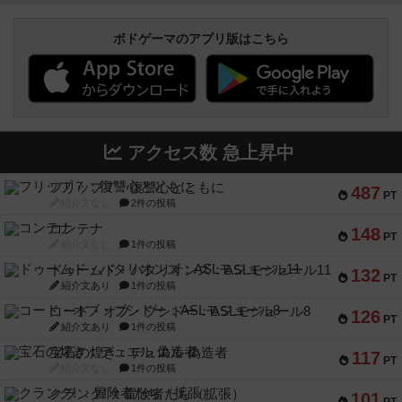
ボドゲーマのアプリ版はこちら
アクセス数 急上昇中
フリップ７：復讐心とともに
487
PT
紹介文なし
2件の投稿
コンテナ
148
PT
紹介文なし
1件の投稿
ドゥームド・バタリオンズ：ASLモジュール11
132
PT
紹介文あり
1件の投稿
コード・オブ・ブシドー：ASLモジュール8
126
PT
紹介文あり
1件の投稿
宝石の煌き：デュエル 偽造者
117
PT
紹介文なし
1件の投稿
クランク! ：冒険者たち（拡張）
101