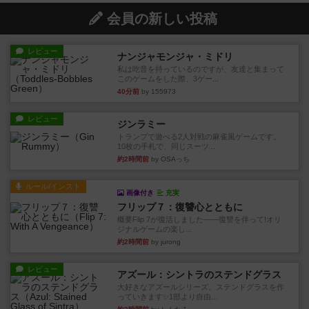
レビュー
ナンジャモンジャ・ミドリ
私は吃音を持っているのですが、友達と集まって
このゲームをした際、3ゲー...
40分前
by 155973
レビュー
ジンラミー
トランプで遊べる2人対戦の麻雀風ゲームです。
10枚の手札で、同じスーツ...
約2時間前
by OSAっち
ルール/インスト
画像付き
充実
フリップ７：復讐心とともに
概要Flip 7が復活しました――復讐を伴って!オリ
ジナルゲームの楽し...
約2時間前
by jurong
レビュー
アズール：シントラのステンドグラス
大好きなアズールシリーズ。ステンドグラスを作
っていきます✨1部より自由...
約3時間前
by しんたろ
レビュー
エクスペディション：世界を巡る冒険