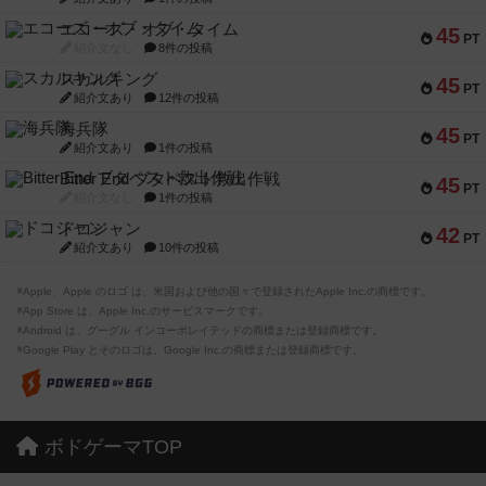
スカルキング
45
PT
紹介文あり
12件の投稿
海兵隊
45
PT
紹介文あり
1件の投稿
Bitter End ブタペスト救出作戦
45
PT
紹介文なし
1件の投稿
ドコジャン
42
PT
紹介文あり
10件の投稿
※Apple、Apple のロゴ は、米国および他の国々で登録されたApple Inc.の商標です。
※App Store は、Apple Inc.のサービスマークです。
※Android は、グーグル インコーポレイテッドの商標または登録商標です。
※Google Play とそのロゴは、Google Inc.の商標または登録商標です。
ボドゲーマTOP
ボードゲームを検索する