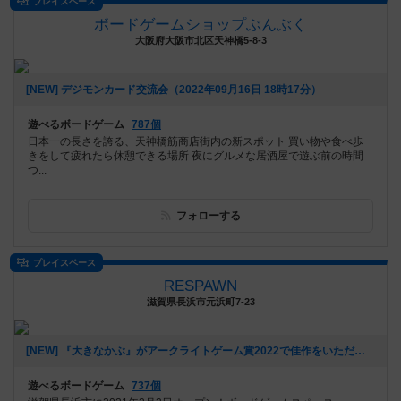
プレイスペース
ボードゲームショップぶんぶく
大阪府大阪市北区天神橋5-8-3
[NEW] デジモンカード交流会（2022年09月16日 18時17分）
遊べるボードゲーム
787個
日本一の長さを誇る、天神橋筋商店街内の新スポット 買い物や食べ歩
きをして疲れたら休憩できる場所 夜にグルメな居酒屋で遊ぶ前の時間
つ...
フォローする
プレイスペース
RESPAWN
滋賀県長浜市元浜町7-23
[NEW] 『大きなかぶ』がアークライトゲーム賞2022で佳作をいただきました！！（2022年07月20日 13時29分）
遊べるボードゲーム
737個