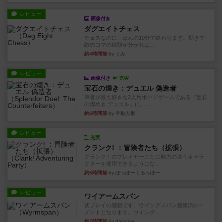
ダグエイトチェス
チェスなのに、ほんの10分で終わります。動きで
敵のコマの種類が分かれば...
約4時間前
by くみ
レビュー
画像付き
充実
宝石の煌き：デュエル 偽造者
筆者が最も好きな2人用ボードゲームである『宝石
の煌めき デュエル』に、...
約6時間前
by 手動人形
レビュー
充実
クランク! ：冒険者たち（拡張）
クランク！のプレイヤーごとに能力の違うキャラ
クターを使用できるようにな...
約6時間前
by ぽっぽーくるっぽー
レビュー
ワイアームスパン
初プレイの感想です。ウイングスパン履修済のコ
メントとなります。ウイング...
約7時間前
by daisdice