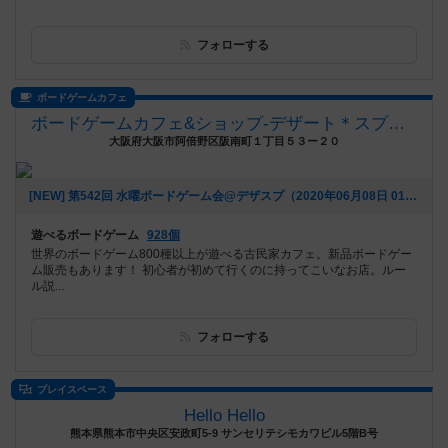
フォローする
ボードゲームカフェ
ボードゲームカフェ&ショップ-デザート＊スプーン(デザスプ)
大阪府大阪市阿倍野区阪南町１丁目５３ー２０
[NEW] 第542回 水曜ボードゲーム会@デザスプ（2020年06月08日 01時35分）
遊べるボードゲーム
928個
世界のボードゲーム800種以上が遊べる古民家カフェ。新品ボードゲー
ム販売もあります！ 初心者が初めて行くのに持ってこいなお店。ルー
ル説...
フォローする
プレイスペース
Hello Hello
熊本県熊本市中央区安政町5-9 サンセリテシモカワビル5階B号