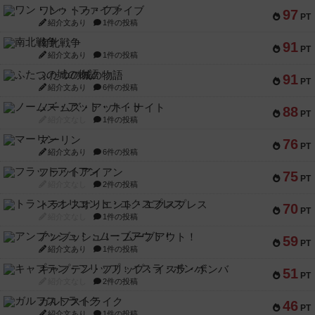
南北戦争
91
PT
紹介文あり
1件の投稿
ふたつの城の物語
91
PT
紹介文あり
6件の投稿
ノームズ・アット・ナイト
88
PT
紹介文なし
1件の投稿
マーリン
76
PT
紹介文あり
6件の投稿
フラットアイアン
75
PT
紹介文なし
2件の投稿
トランスオリエント・エクスプレス
70
PT
紹介文なし
1件の投稿
アンブッシュ！：ムーブアウト！
59
PT
紹介文あり
1件の投稿
キャプテン・フリップ：イスラ・ボンバ
51
PT
紹介文なし
2件の投稿
ガルフストライク
46
PT
紹介文あり
1件の投稿
エコーズ・オブ・タイム
45
PT
紹介文なし
8件の投稿