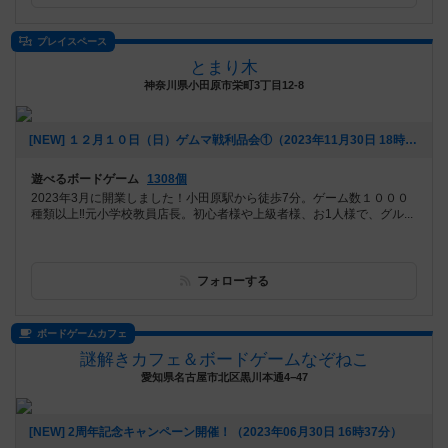
プレイスペース
とまり木
神奈川県小田原市栄町3丁目12-8
[NEW] １２月１０日（日）ゲムマ戦利品会①（2023年11月30日 18時05分）
遊べるボードゲーム
1308個
2023年3月に開業しました！小田原駅から徒歩7分。ゲーム数１０００
種類以上‼️元小学校教員店長。初心者様や上級者様、お1人様で、グル...
フォローする
ボードゲームカフェ
謎解きカフェ＆ボードゲームなぞねこ
愛知県名古屋市北区黒川本通4−47
[NEW] 2周年記念キャンペーン開催！（2023年06月30日 16時37分）