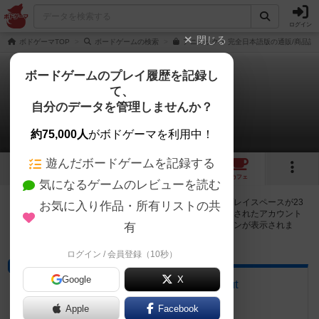
ログイン
閉じる
ボドゲーマTOP
ボードゲームの検索
アニミックス 完全日本語版の通販/商品詳
ボードゲームのプレイ履歴を記録し
て、
アニミックス
自分のデータを管理しませんか？
23店のカフェ/スペースが提供中
約75,000人
がボドゲーマを利用中！
遊んだボードゲームを記録する
4
1
3
23
トップ
画像
動画
レビュー
カフェ
気になるゲームのレビューを読む
アニミックスで遊ぶことができるボードゲームカフェ・プレイスペースが23
お気に入り作品・所有リストの共
店登録されています。公開プロフィールの都道府県が設定されたアカウント
でログインすると、同じ都道府県内の店舗に絞り込むボタンが表示されま
有
す。
ログイン / 会員登録（10秒）
ボードゲームカフェ
Google
X
ボードゲームカフェ hang out
岩手県奥州市水沢花園町１丁目１－１７
Apple
Facebook