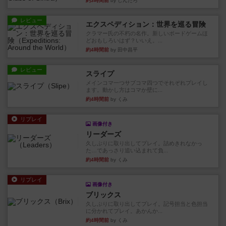
クラマー氏の不朽の名作。新しいボードゲームほ
どおもしろいはず？いいえ。...
約4時間前
by 田中昌平
レビュー
スライプ
メインコマ一つサブコマ四つでそれぞれプレイし
ます。動かし方はコマか壁に...
約4時間前
by くみ
リプレイ
画像付き
リーダーズ
久しぶりに取り出してプレイ。詰めきれなかっ
た…であっさり追い込まれて負...
約4時間前
by くみ
リプレイ
画像付き
ブリックス
久しぶりに取り出してプレイ。記号担当と色担当
に分かれてプレイ。あかんか...
約4時間前
by くみ
レビュー
画像付き