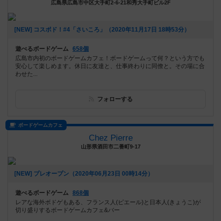
広島県広島市中区大手町2-6-21和秀大手町ビル2F
[NEW] コスボド！#4「さいころ」（2020年11月17日 18時53分）
遊べるボードゲーム
658個
広島市内初のボードゲームカフェ！ボードゲームって何？という方でも
安心して楽しめます。休日に友達と、仕事終わりに同僚と。その場に合
わせた...
フォローする
ボードゲームカフェ
Chez Pierre
山形県酒田市二番町9-17
[NEW] プレオープン（2020年06月23日 00時14分）
遊べるボードゲーム
868個
レアな海外ボドゲもある、フランス人(ピエール)と日本人(きょうこ)が
切り盛りするボードゲームカフェ&バー