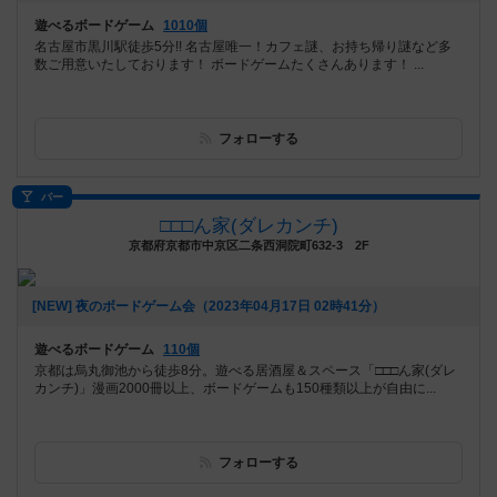
遊べるボードゲーム
1010個
名古屋市黒川駅徒歩5分!! 名古屋唯一！カフェ謎、お持ち帰り謎など多
数ご用意いたしております！ ボードゲームたくさんあります！ ...
フォローする
バー
□□□ん家(ダレカンチ)
京都府京都市中京区二条西洞院町632-3 2F
[NEW] 夜のボードゲーム会（2023年04月17日 02時41分）
遊べるボードゲーム
110個
京都は烏丸御池から徒歩8分。遊べる居酒屋＆スペース「□□□ん家(ダレ
カンチ)」漫画2000冊以上、ボードゲームも150種類以上が自由に...
フォローする