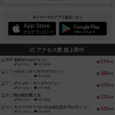
ボドゲーマのアプリ版はこちら
アクセス数 急上昇中
無限まちがいさがし
574
PT
紹介文あり
2件の投稿
リワイルド：サウスアメリカ
389
PT
紹介文なし
2件の投稿
アンダー・ザ・テーブラー
378
PT
紹介文あり
1件の投稿
宵と暁の呪文書
133
PT
紹介文あり
8件の投稿
セミファイナル ～お前はまだ生きている～
103
PT
紹介文あり
1件の投稿
ワン・トゥ・ファイブ
97
PT
紹介文あり
1件の投稿