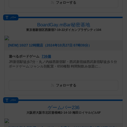
フォローする
バー
BoardGay.mBar秘密基地
東京都新宿区西新宿7-19-22ダイカンプラザシティ104
[NEW] 10/27 12時開店（2024年10月27日 07時39分）
遊べるボードゲーム
736個
JR新宿駅徒歩7分・丸ノ内線西新宿駅・西武新宿線西武新宿駅徒歩５分
ボードゲーム:ジャンル別配置・650種類 時間制飲み放題に...
フォローする
バー
ゲームバー236
大阪府大阪市北区曾根崎2-14-10 梅田ロイヤルビル5F