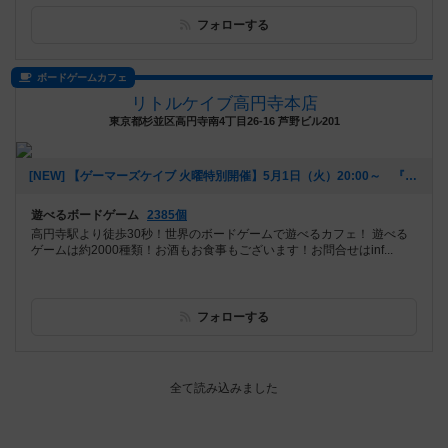
フォローする
ボードゲームカフェ
リトルケイブ高円寺本店
東京都杉並区高円寺南4丁目26-16 芦野ビル201
[NEW] 【ゲーマーズケイブ 火曜特別開催】5月1日（火）20:00～ 『ロールプレイヤー』（2018年04月22日 18時42分）
遊べるボードゲーム
2385個
高円寺駅より徒歩30秒！世界のボードゲームで遊べるカフェ！ 遊べる
ゲームは約2000種類！お酒もお食事もございます！お問合せはinf...
フォローする
会員の新しい投稿