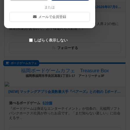
[NEW] ご予約でのご利用をおすすめするボードゲーム（2026年07月04日 11時59分）
または
メールで会員登録
遊べるボードゲーム
597個
岩手県奥州市水沢 4号線沿い テーブル席(４人席４・２人席２)の他に
個室(和室)があるので、お子様連れも大歓迎！！
しばらく表示しない
フォローする
ボードゲームカフェ
福岡ボードゲームカフェ Treasure Box
福岡県福岡市早良区高取1丁目1-17 アートリーチェ3F
[NEW] マッチングアプリ会員数最大手『ペアーズ』との初の【ボードゲームマッチングイベント】開催決定‼️（2026年01月06日 16時43分）
遊べるボードゲーム
639個
『ボードゲームは身近なエンターテイメント』が信条の、元福岡ソフト
バンクホークス社員が作ったお店です。「まだ知らない楽しい」に出会
えるサ...