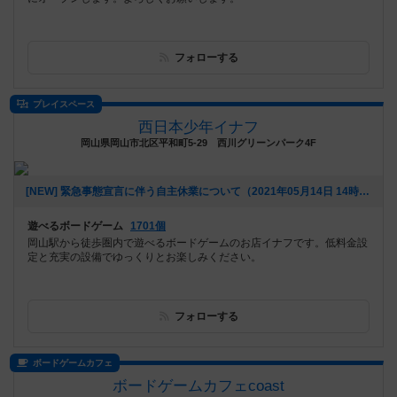
フォローする
プレイスペース
西日本少年イナフ
岡山県岡山市北区平和町5-29 西川グリーンパーク4F
[NEW] 緊急事態宣言に伴う自主休業について（2021年05月14日 14時23分）
遊べるボードゲーム
1701個
岡山駅から徒歩圏内で遊べるボードゲームのお店イナフです。低料金設
定と充実の設備でゆっくりとお楽しみください。
フォローする
ボードゲームカフェ
ボードゲームカフェcoast