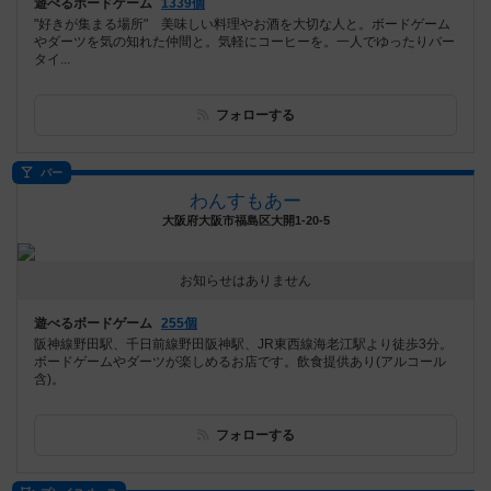
遊べるボードゲーム
1339個
"好きが集まる場所" 美味しい料理やお酒を大切な人と。ボードゲーム
やダーツを気の知れた仲間と。気軽にコーヒーを。一人でゆったりバー
タイ...
フォローする
バー
わんすもあー
大阪府大阪市福島区大開1-20-5
お知らせはありません
遊べるボードゲーム
255個
阪神線野田駅、千日前線野田阪神駅、JR東西線海老江駅より徒歩3分。
ボードゲームやダーツが楽しめるお店です。飲食提供あり(アルコール
含)。
フォローする