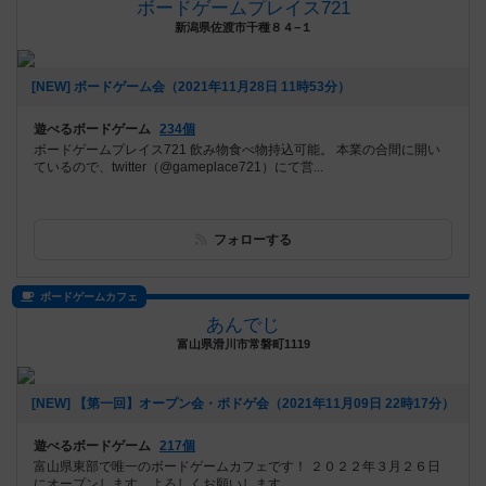
ボードゲームプレイス721
新潟県佐渡市千種８４−１
[NEW] ボードゲーム会（2021年11月28日 11時53分）
遊べるボードゲーム
234個
ボードゲームプレイス721 飲み物食べ物持込可能。 本業の合間に開い
ているので、twitter（@gameplace721）にて営...
フォローする
ボードゲームカフェ
あんでじ
富山県滑川市常磐町1119
[NEW] 【第一回】オープン会・ボドゲ会（2021年11月09日 22時17分）
遊べるボードゲーム
217個
富山県東部で唯一のボードゲームカフェです！ ２０２２年３月２６日
にオープンします。よろしくお願いします。