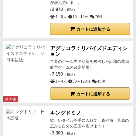
が潜んでいる…。
必要があります。
もちろんメモ用紙の端っこでも問題
2,970
（税込）
¥
ないのですが、やっぱり専用のスコアシートみたいな
4～8人
10～15分
76件
のが欲しいじゃないですか。
何とか自分で作ろうかと
思っていたら、やっぱり同じことを考える人がいるよ
カートに追加する
うで、BGGにありました。（写真のようにデザイン的
にも専用の付属として使えるレベルです）
これ使いや
アグリコラ：リバイズドエディシ
すいのでおススメです！
ョン
世界のゲーム界の話題を独占した話題の農場
経営ゲームの改定新版!
7,150
（税込）
¥
1～4人
30～120分
45件
カートに追加する
残り1点
キングドミノ
欲しいタイルを手に入れて、森や海、草原の
広がる自分の王国を広げよう！
3,300
（税込）
¥