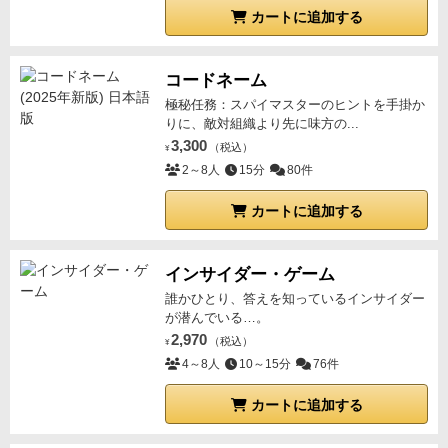
かっている）
場に出ている枚数も見ればわかる。
自分
カートに追加する
の手札はもちろんわかるし、伏せて出したカードの中
身も分かっている。
相手が場と交換して置いた動物も
コードネーム
何だったかは見ていれば分かる。（頑張れば少しくら
極秘任務：スパイマスターのヒントを手掛か
いは覚えておけるレベルなのがくやしい）
何を取っ
りに、敵対組織より先に味方の...
て、何を置いたかで、ある程度相手の狙いも予想でき
3,300
（税込）
¥
る…（かもしれない、笑）
ただ、相手が手札から置い
2～8人
15分
80件
たカードだけが分からない。（伏せて出すから）
だか
カートに追加する
ら、どうすれば自分がポイントを取れるのかマジで考
えるのです。
この思考感が久しぶりに心地いいです
ね。
■多彩な動物たち
全部で８種類の動物たちの中か
インサイダー・ゲーム
ら、プレイ人数に応じた動物を選び出してセットを作
誰かひとり、答えを知っているインサイダー
るので、その組み合わせによってプレイ状況や戦略が
が潜んでいる…。
大きく変わります。
（４人なら５種類、５人なら６種
2,970
（税込）
¥
類、６人なら７種類となっていて、使わない動物は箱
4～8人
10～15分
76件
にしまいます。）
このため、展開のバリエーションが
カートに追加する
豊富なので、こういう工夫は大歓迎です。
（リプレイ
性が高い…と言いたいところですが、１回やるとけっ