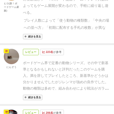
く、さくっとできそうな軽い雰囲気で、女子チームに
ヒロ(新！ボ
よってもゲーム展開が変わるので、手軽に繰り返し遊
ードゲーム家
もウケが良さそう。
じゃあ最後にこんなの買ったけど
族)
べる。
やってみる？…という感じで取り出したところ上々な
プレイ人数によって「使う動物の種類数」「中央の場
印象でプレイ。
…ところがどっこい、ひたすらひたす
への並べ方」「初期に配布する手札の枚数」が異な
ら脳みそを振り絞るゲームでした（笑）
盛り上がって
る。
全8種類の動物カードから、今回のゲームで使う
大爆笑…という展開は全くなく、ひたすら無言で考え
続きを見る
て手札と場のカードを見比べ、悩んで悩んで手番を実
種類を抜き出してシャッフルし、指定の並べ方で中央
行します。
公称１０分とありますが、どうしても考え
に並べた後、指定の枚数を各プレイヤーに配布したら
神
レビュー
223名
が参考
込んでしまうので２０分は見た方がいいでしょう。
ル
ゲームスタート。
4人プレイだと中央には縦5枚×横5
ール自体は決して複雑ではなく、一度説明されればす
枚が正方形に並べられ、手札は全員6枚でスタート。
ボードゲーム界で定番の動物シリーズ。
その中で新基
ぐにプレイできるレベルなのですが、激しいジレンマ
にんぞう
準となるかもしれないと評判だったこのゲームを購
手番では、「手札のカードを目の前に伏せてゲーム終
にさらされるので、どうしても長考になりがちです。
入。
満を辞してプレイしたところ、新基準かどうかは
了時の得点候補にする」か「中央に並んだ動物カード
（極端な長考でない限り、それほど苦にならない印象
分かりませんでしたがジレンマが強めの良作でした。
から好きな動物カードを1枚もらって自分の目の前に
だったのは、その間に自分も考えているからです。ま
動物の種類は多めで、組み合わせにより戦法がガラリ
た相手の動きも貴重な情報なので、ぼんやりしている
伏せてゲーム終了時の得点候補にし、手札から好きな
と変わりますし、手札を場に出せばマジョリティを取
余裕はありません。）
プレイ人数に応じた場を作り
続きを見る
1枚をとったカードのもと合った場所に配置する」の
るチャンスが増えますが得点は減る、グリッドに組み
（５人なら６×５、６人なら６×６）、ランダムにカー
どちらかを実施。
手札から中央に加えられたカードの
込めば動物の得点は増えるがマジョリティが取れない
ドを並べ、手札には６枚（６人プレイ時のみ５枚）を
神
上には山チップが置かれて以降誰もそのカードはとれ
レビュー
206名
が参考
かもしれないという心地よい二者択一の連続です。
欠