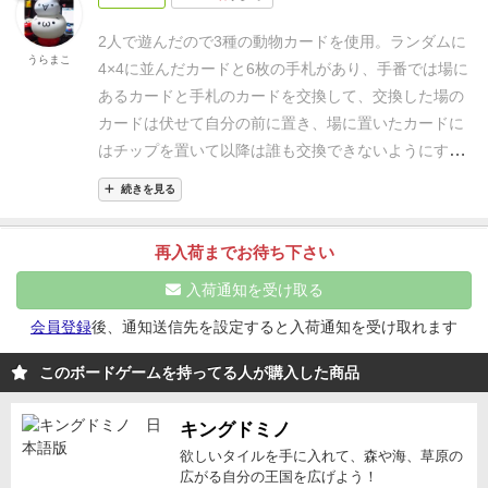
持ちます。余ったカードは使いません。
山札というも
ない。
点は各動物の得点方法が若干分かりづらいのと、得点
のはありません。
ちなみに下の写真のように、割と広
2人で遊んだので3種の動物カードを使用。ランダムに
条件のアイコンも分かりづらいというところ。
しか
以上を繰り返し、全員が6枚のカードを目の前に伏せ
うらまこ
い面積を使うのでご承知下さい。
手番には次のどちら
4×4に並んだカードと6枚の手札があり、手番では場に
し、その程度ならワンプレイで覚えられますし、プレ
終わったらゲーム終了、得点計算。
かをおこなうだけです。
①自分の手札から１枚を選ん
あるカードと手札のカードを交換して、交換した場の
イ時間も短いので何回でも遊べます。
小箱なので嵩張
で前に伏せて置く。
②手札１枚を、場の任意のカード
カードは伏せて自分の前に置き、場に置いたカードに
得点計算方法は、動物の種類ごとに最多枚数を目の前
らないですし、持っておいて損はない作品と言えるで
と交換し、手に入れたカードを自分の前に伏せて置
はチップを置いて以降は誰も交換できないようにす
に伏せているプレイヤーのみがもらえる。
同時最多な
しょう。
それでは最後にこの言葉をお送りして締めた
く。（このとき「山」トークンを置き、それ以降はも
る。
もしくは、手札にあるカードを1枚伏せて自分の
ら勝利点を分割。
いと思います。
ー人間というものは社交的な動物であ
続きを見る
う交換できないルール。このため延々と同じ場所のカ
前に置く。
お互いの手札が無くなるまで、どちらかの
るから、相手を考えなければいけない。しいて人に不
得点計算方式は動物ごとに異なる。
いずれもゲーム終
ードが交換されることはない。）
これだけです。
ちな
アクションを実行し手札が無くなればゲーム終了。伏
快感を与えるような服装までする必要はなかろう。
了時に中央の場に該当の種類の動物カードがどのよう
再入荷までお待ち下さい
みに、この『山トークン』。カードの背のデザイン、
せていたカードを公開して、相手より多く伏せた動物
（新渡戸稲造）
に並んでいるかによって得点が変わる。
例えば猿のカ
色調とほとんど同じでかつ小さく、置いてもちょっと
カードの場にある同じ種類のカードの繋がり方による
入荷通知を受け取る
ードは「縦に連続して置かれているカード枚数(最も
識別しにくい。これだけちょっと何とかならんかった
得点を合計し(動物により違う)、得点が高いプレイヤ
会員登録
後、通知送信先を設定すると入荷通知を受け取れます
かなあ…って思います。何か他にうまく代用できるも
多く連続している群1つのみ)×2点」、狼カードは「外
ーの勝ちになります。2〜5人ぐらいで遊べて3〜5人推
のがないか、ちょっと思案中。
ゲーム進行は最初に配
奨かな。2人やとほぼ手札のカードが透けてるから分
周沿いにある狼カード1枚2点」、「ペンギンカード
このボードゲームを持ってる人が購入した商品
られた手札を全て使い切ったら終わりなので、５人以
かるし、交換と伏せたカードも予想がついて少しあっ
は縦横に隣接するカード枚数(最多の群1つのみ)×2
下なら６ラウンド。６人なら５ラウンドで終わりま
さりしてたかな。
キングドミノ
点」など。
す。
やる事だけならけっこう早い。
問題はポイントの
欲しいタイルを手に入れて、森や海、草原の
得点合計が最も高い人が勝ち。
取り方。
動物の種類によって違いますが、その動物カ
広がる自分の王国を広げよう！