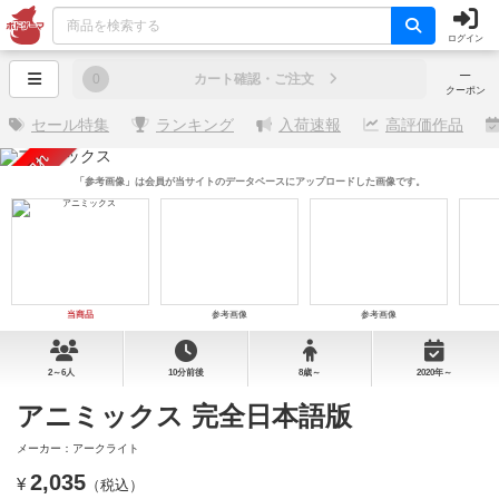
ログイン
─
0
カート確認・ご注文
クーポン
セール特集
ランキング
入荷速報
高評価作品
売り切れ
「参考画像」は会員が当サイトのデータベースにアップロードした画像です。
当商品
参考画像
参考画像
2～6人
10分前後
8歳～
2020年～
アニミックス 完全日本語版
メーカー：アークライト
2,035
¥
（税込）