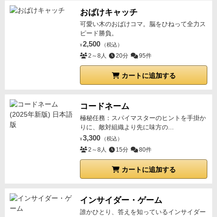
いう絶妙なバランスです。
良くできています。
メンバ
おばけキャッチ
ーにもなかなか好評でした♪
■高級なパッケージ
このゲ
可愛い木のおばけコマ。脳をひねって全力ス
ームの箱は、最近のゲームの中では圧倒的に厚くしっ
ピード勝負。
2,500
かり作られています。
最初に買ったときには、実は開
（税込）
¥
2～8人
20分
95件
け方がわからず、危うく破損するところでした（笑）
普通のゲームのようにパカっと上箱が取れる感じには
カートに追加する
見えず…
構造を見て、てっきり中箱を上下にスライド
すると思い、指で力を入れて押してみたものの動か
ず、何度もあちこちをグイグイ押してしまいました。
コードネーム
ところが実は横から開くようになっていて、しかもそ
極秘任務：スパイマスターのヒントを手掛か
りに、敵対組織より先に味方の...
こにはマグネットが内蔵してあり、ピッタリきれいに
3,300
（税込）
¥
閉じることができるようになっているのです。
これ豪
2～8人
15分
80件
華です♪
（実は同じアークライト社の《ミステリーポー
タブルシリーズ》でも似たような豪華な仕掛けがあり
カートに追加する
ます。）
…ただ、コスト的にかかっていそうなので、
もっと安い箱で価格を下げてくれてもいいのになあ…
インサイダー・ゲーム
なんて思ってしまいました。
■余談
ゲーム終了時に
誰かひとり、答えを知っているインサイダー
は、各動物ごとの点数をそれぞれ計算し合計点を出す