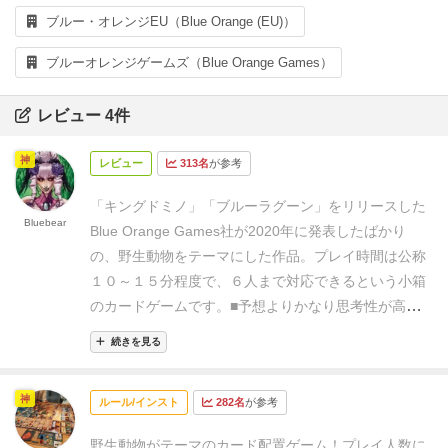
ブルー・オレンジEU（Blue Orange (EU)）
ブルーオレンジゲームズ（Blue Orange Games）
レビュー 4件
神
レビュー
313名
が参考
「キングドミノ」「ブルーラグーン」をリリースした
Bluebear
Blue Orange Games社が2020年に発表したばかり
の、野生動物をテーマにした作品。
プレイ時間は公称
１０～１５分程度で、６人まで対応できるという小箱
のカードゲームです。
■予想よりかなり思考性が高い
アフリカのサバンナっぽい代表的な動物たちの生息域
続きを見る
を広げることで各自のポイントを伸ばしてゆくコンパ
クトなカードゲームということで、早速入手して試し
神
ルール/インスト
282名
が参考
てみました。
（６人まで参加できて１5分程度ってい
うのはとても貴重なんです！）
イラストタッチも美し
野生動物がテーマのカード配置ゲーム！
プレイ人数に