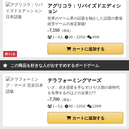
こう頭が疲れるので、せいぜい２回戦がいいところで
アグリコラ：リバイズドエディシ
ョン
すね。）
うちのメンバーにはなぜかペンギンが人気。
世界のゲーム界の話題を独占した話題の農場
（サバンナっぽいのに、なぜペンギンなのかは謎で
経営ゲームの改定新版!
す。笑）
この動物カードが、共通の場に
どのように配
7,150
（税込）
¥
置されているか
によって点数が決まります。
例えば
1～4人
30～120分
45件
《ゾウ》だったら、横の行で見て最も多い枚数×２点
《ペンギン》だったら縦横に連続して並んでいる最大
カートに追加する
残り1点
のグループを見て、その枚数×２点
《インコ》だった
ら上下、左右のペアが何組あるか見て、そのペア×４
この商品を好きな人がおすすめするボードゲーム
点
という感じです。
単に共通の場に多ければいいとい
うものではなく、特定の並び方に気をつけなければな
テラフォーミングマーズ
らないわけです。
このように、その動物が場にうまく
いざ、赤き惑星を手なずけろ!人類の新時代
並んで、なおその枚数が多いほど点数が高くなる仕掛
を先導するのはどの企業だ!?
けです。
これを自分が獲得するためには、手元により
7,700
（税込）
¥
たくさんの枚数を確保しなければならないという、絶
1～5人
90～120分
129件
対両立できない条件を課せられる苦しさを思いきり味
カートに追加する
わえます。
運の要素はほとんどありませんが、全部を
読み切れるほど情報公開されているわけでもない、と