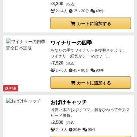
ードが場にたくさん並んでいるほうがポイントが高く
3,300
感想と評価は下記ブログで。
（税込）
¥
なるようになっています。
2～4人
15～20分
なので、自分が狙っている
49件
動物はできるだけたくさん場に出ている方がいい。
し
カートに追加する
かしここからが問題。
その点数は、手番の結果で自分
が獲得して前に伏せて置いたカードの枚数が、各動物
ごとに数えて
《最大多数》
でないともらえないので
ワイナリーの四季
す！（同数なら均等に折半します）
そうです、もうお
あなたの手でワイナリーを復興させよう！
ワイナリー経営がテーマのワー...
わかりですね！
共通の場にたくさん出ているほうがい
7,920
（税込）
いのに、自分の前にもたくさんないと勝てない！（そ
¥
1～6人
45～90分
90件
の動物カードが特定の配列で全体の場にたくさん出て
いるほど基本得点がどんどん高くなるのに、その動物
カートに追加する
カードを自分の獲得の場に他の誰よりも多く確保して
残り1点
いないとポイントにならないという、どうやっても両
おばけキャッチ
立しないジレンマ！）
うかつに場にたくさん出して、
可愛い木のおばけコマ。脳をひねって全力ス
他のプレイヤーに《最大多数》を持っていかれると、
ピード勝負。
自分の点数にならないどころか、相手によりたくさん
2,500
（税込）
¥
のポイントを与えてしまうのです。
これは悩む！
各動
2～8人
20分
95件
物カードはそれぞれ10枚しかありません。（それは分