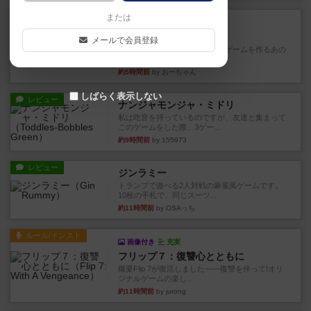
レビュー
または
充実
フィッシェン
メールで会員登録
デジタルソロプレイ。毒のあるゲームを作るあの
人がデザイン。箱絵からもう...
約5時間前
by おーちゃん
しばらく表示しない
レビュー
ナンジャモンジャ・ミドリ
私は吃音を持っているのですが、友達と集まって
このゲームをした際、3ゲー...
約9時間前
by 155973
レビュー
ジンラミー
トランプで遊べる2人対戦の麻雀風ゲームです。
10枚の手札で、同じスーツ...
約11時間前
by OSAっち
ルール/インスト
画像付き
充実
フリップ７：復讐心とともに
概要Flip 7が復活しました――復讐を伴って!オリ
ジナルゲームの楽し...
約11時間前
by jurong