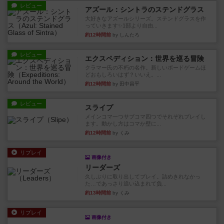
レビュー
アズール：シントラのステンドグラス
大好きなアズールシリーズ。ステンドグラスを作
っていきます✨1部より自由...
約12時間前
by しんたろ
レビュー
エクスペディション：世界を巡る冒険
クラマー氏の不朽の名作。新しいボードゲームほ
どおもしろいはず？いいえ。...
約12時間前
by 田中昌平
レビュー
スライプ
メインコマ一つサブコマ四つでそれぞれプレイし
ます。動かし方はコマか壁に...
約12時間前
by くみ
リプレイ
画像付き
リーダーズ
久しぶりに取り出してプレイ。詰めきれなかっ
た…であっさり追い込まれて負...
約13時間前
by くみ
リプレイ
画像付き