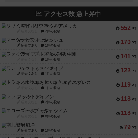
アクセス数 急上昇中
リワイルド：サウスアメリカ
552
PT
紹介文なし
2件の投稿
マーケットフレッシュ
170
PT
紹介文あり
1件の投稿
ファイアー・ブルズ / 火牛陣
141
PT
紹介文なし
1件の投稿
ワン・トゥ・ファイブ
122
PT
紹介文あり
1件の投稿
トランスオリエント・エクスプレス
119
PT
紹介文なし
1件の投稿
フラットアイアン
118
PT
紹介文なし
2件の投稿
エコーズ・オブ・タイム
118
PT
紹介文なし
8件の投稿
南北戦争
79
PT
紹介文あり
1件の投稿