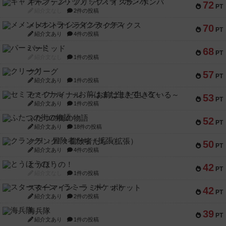
キャプテン・フリップ：イスラ・ボンバ
72
PT
紹介文なし
2件の投稿
メメントオンラインタクティクス
70
PT
紹介文あり
4件の投稿
パーミッド
68
PT
紹介文なし
1件の投稿
クリーグ
57
PT
紹介文あり
1件の投稿
セミファイナル ～お前はまだ生きている～
53
PT
紹介文あり
1件の投稿
ふたつの街の物語
52
PT
紹介文あり
18件の投稿
クランク! ：冒険者たち（拡張）
50
PT
紹介文あり
4件の投稿
とうほうの！
42
PT
紹介文なし
1件の投稿
スターマイン・ラミー ポケット
42
PT
紹介文あり
2件の投稿
海兵隊
39
PT
紹介文あり
1件の投稿