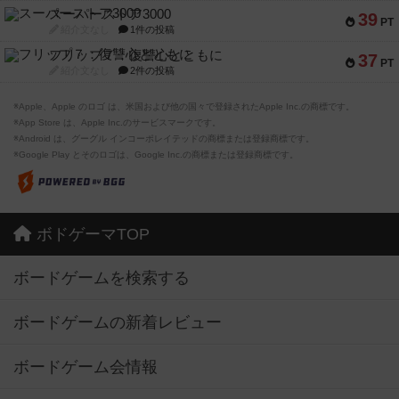
スーパーストア3000
39
PT
紹介文なし
1件の投稿
フリップ７：復讐心とともに
37
PT
紹介文なし
2件の投稿
※Apple、Apple のロゴ は、米国および他の国々で登録されたApple Inc.の商標です。
※App Store は、Apple Inc.のサービスマークです。
※Android は、グーグル インコーポレイテッドの商標または登録商標です。
※Google Play とそのロゴは、Google Inc.の商標または登録商標です。
ボドゲーマTOP
ボードゲームを検索する
ボードゲームの新着レビュー
ボードゲーム会情報