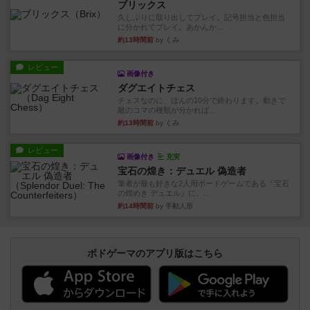
ブリックス
久しぶりに取り出してプレイ。記号担当と色担当
に分かれてプレイ。あかんか...
約13時間前
by くみ
レビュー
画像付き
ダグエイトチェス
チェスなのに、ほんの10分で終わります。動きで
敵のコマの種類が分かれば...
約13時間前
by くみ
レビュー
画像付き
充実
宝石の煌き：デュエル 偽造者
筆者が最も好きな2人用ボードゲームである『宝石
の煌めき デュエル』に、...
約14時間前
by 手動人形
ボドゲーマのアプリ版はこちら