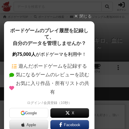
ログイン
閉じる
ボドゲーマTOP
ボードゲームの検索
アナコンダ～ジャングル奥地3000キロ
ボードゲームのプレイ履歴を記録し
て、
アナコンダ～ジャングル奥地3000キロ、血に
自分のデータを管理しませんか？
飢えた人喰い蛇を見た！！～
拡張/関連作品 0件
約75,000人
がボドゲーマを利用中！
遊んだボードゲームを記録する
1
1
1
トップ
画像
動画
レビュー
カフェ
気になるゲームのレビューを読む
お気に入り作品・所有リストの共
有
会員の新しい投稿
ログイン / 会員登録（10秒）
レビュー
マスクメン
Google
X
マスクメンすごい好き（プロレスも好き）。強い
やつを決めるというより、ジ...
Apple
約4時間前
by わー
Facebook