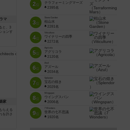
2
テラフォーミングマーズ
位
2395名
Stone Garden
ラマ
3
枯山水
位
2281名
ると、3
ションす
Viticulture
4
ワイナリーの四季
位
2272名
Agricola
5
アグリコラ
位
2120名
Azul
6
アズール
位
2034名
Splendor
7
宝石の煌き
位
2029名
Wingspan
8
ウイングスパン
位
築家
2006名
7 Wonders
もらえる
9
世界の七不思議
位
れを許さ
1920名