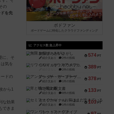
ます。そ
その
ードを先
ボドファン
ボードゲームに特化したクラウドファンディング
アクセス数 急上昇中
無限まちがいさがし
574
PT
逆に、そ
紹介文あり
2件の投稿
こは気を
リワイルド：サウスアメリカ
389
PT
紹介文なし
2件の投稿
カードの
アンダー・ザ・テーブラー
378
PT
紹介文あり
1件の投稿
宵と暁の呪文書
枚から1
133
PT
紹介文あり
8件の投稿
セミファイナル ～お前はまだ生きている～
103
利な効果
PT
紹介文あり
1件の投稿
もできま
ワン・トゥ・ファイブ
97