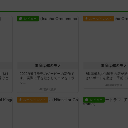
レビュー
ルール/インスト
遺産は俺のモノ
遺産は俺のモノ
するけ
2022年9月発売のジーピーの新作で
&lt;準備&gt;①屋敷の床が
稼ぐと
す。実際に手を動かしてコマをトラ
きいボードを敷き、手前に墓と
ッ...
4年弱前
の投稿
4年弱前
の投稿
ルール/インスト
レビュー