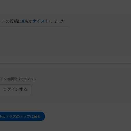
この投稿に
0
名が
ナイス！
しました
イン/会員登録でコメント
ログインする
ルカトラズのトップに戻る