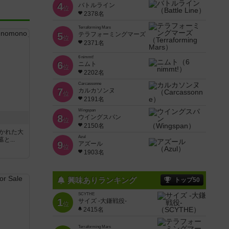
4
バトルライン
位
2378名
Terraforming Mars
5
テラフォーミングマーズ
位
2371名
6 nimmt!
6
ニムト
位
2202名
Carcassonne
7
カルカソンヌ
位
2191名
Wingspan
8
ウイングスパン
位
2150名
描かれた大
Azul
...
9
アズール
位
1903名
興味ありランキング
トップ50
SCYTHE
1
サイズ -大鎌戦役-
位
2415名
Terraforming Mars