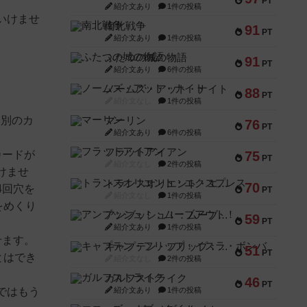
PT
紹介文あり
1件の投稿
いけませ
南北戦争
91
PT
紹介文あり
1件の投稿
ふたつの城の物語
91
PT
紹介文あり
6件の投稿
ノームズ・アット・ナイト
88
PT
紹介文なし
1件の投稿
、別のカ
マーリン
76
PT
紹介文あり
6件の投稿
フラットアイアン
カードが
75
PT
紹介文なし
2件の投稿
けませ
トランスオリエント・エクスプレス
70
4回穴を
PT
紹介文なし
1件の投稿
をめくり
アンブッシュ！：ムーブアウト！
59
PT
紹介文あり
1件の投稿
せます。
キャプテン・フリップ：イスラ・ボンバ
51
PT
とはでき
紹介文なし
2件の投稿
ガルフストライク
46
PT
ではもう
紹介文あり
1件の投稿