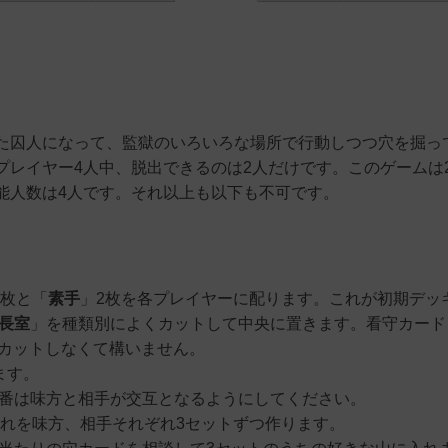
た囚人になって、監獄のいろいろな場所で行動しつつ穴を掘っ
レイヤー4人中、脱出できるのは2人だけです。このゲームは2
能人数は4人です。それ以上も以下も不可です。
8枚と「
素手
」2枚を各プレイヤーに配ります。これが初期デッ
長室
」を種類別によくカットして中央に置きます。看守カード
カットしなくて構いません。
ます。
番は味方と相手が交互となるようにしてください。
これを味方、相手それぞれ3セットずつ作ります。