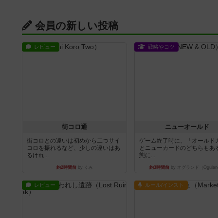
会員の新しい投稿
レビュー
戦略やコツ
街コロ通
ニューオールド
街コロとの違いは初めから二つサイ
ゲーム終了時に、「オールド
コロを振れるなど、少しの違いはあ
とニューカードのどちらもある
るけれ...
態に...
約2時間前
by くみ
約3時間前
by オグランド（Ogulan
レビュー
ルール/インスト