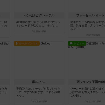
ム
ヘンゼルかグレーテル
フォーセール オート
で、財
&lt;準備&gt;①箱から動物の2枚セッ
簡単にゲーム内容を説明す
すぐわ
トのカードを取り出し、各プレ...
回、異なる競り方でオーク
るゲー...
5年弱前
の投稿
約5年前
の投稿
ルール/インスト
レビュー
弾丸ごっこ
西フランク王国の建
れたカ
準備①「1up」チップを各プレイヤ
ワーカーを置けば置くほど
という
ーに3つずつ配ります。これが残機
資源の量も増えますが、そ
とな...
ない捕...
5年以上前
の投稿
5年以上前
の投稿