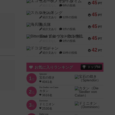
エコーズ・オブ・タイム
45
PT
紹介文なし
8件の投稿
スカルキング
45
PT
紹介文あり
12件の投稿
海兵隊
45
PT
紹介文あり
1件の投稿
Bitter End ブタペスト救出作戦
45
PT
紹介文なし
1件の投稿
ドコジャン
42
PT
紹介文あり
10件の投稿
お気に入りランキング
トップ50
Splendor
1
宝石の煌き
位
4041名
Die Siedler von Catan
2
カタン
位
3616名
Dominion
3
ドミニオン
位
2530名
Battle Line