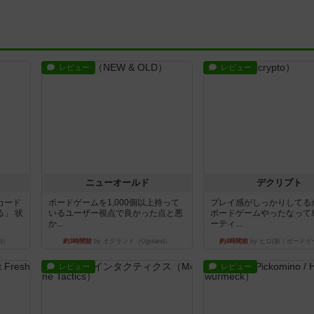
レビュー
レビュー
ニューオールド
デクリプト
カード
ボードゲームを1,000個以上持って
プレイ感がしっかりしてる
」 状
いるユーザー視点で良かった点と悪
ボードゲームやったなって
か...
ーティ...
d）
約3時間前
by オグランド（Oguland）
約4時間前
by ヒロ(新！ボードゲ
レビュー
レビュー