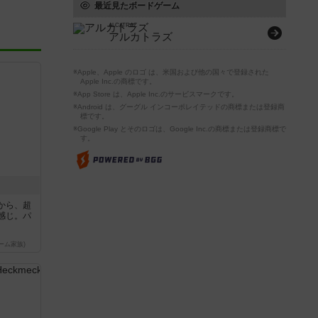
最近見たボードゲーム
ALCATRAZ
アルカトラズ
※Apple、Apple のロゴ は、米国および他の国々で登録された
Apple Inc.の商標です。
※App Store は、Apple Inc.のサービスマークです。
※Android は、グーグル インコーポレイテッドの商標または登録商
標です。
※Google Play とそのロゴは、Google Inc.の商標または登録商標で
す。
から、超
感じ。パ
ーム家族)