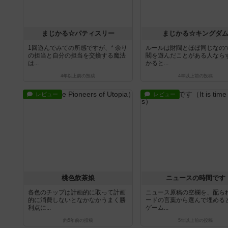
まじかる☆パティスリー
まじかる☆キングダ
1回遊んでみての所感ですが、* 余り
ルールは財閥とほぼ同じなの
の担当と自分の担当を交換する魔法
閥を遊んだことがある人なら
は...
かると...
4年以上前
の投稿
4年以上前
の投稿
レビュー
レビュー
桃色飲茶娘
ニュースの時間です
各色のチップは計画的に取って計画
ニュース原稿の空欄を、配ら
的に消費しないとなかなかうまく勝
ードの言葉から選んで埋める
利点に...
ゲーム...
約5年前
の投稿
5年以上前
の投稿