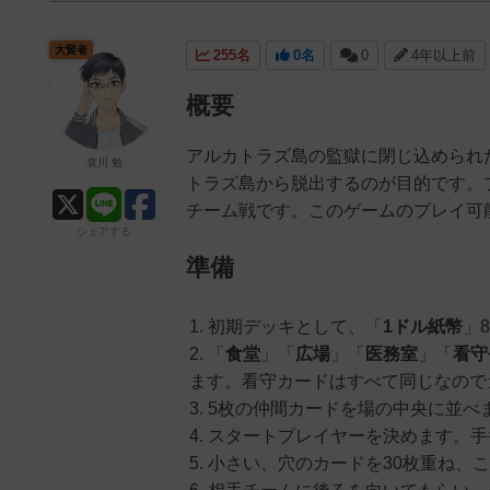
大賢者
255名
0名
0
4年以上前
概要
アルカトラズ島の監獄に閉じ込められ
哀川 勉
トラズ島から脱出するのが目的です。プ
チーム戦です。このゲームのプレイ可
シェアする
準備
初期デッキとして、「
1ドル紙幣
」
「
食堂
」「
広場
」「
医務室
」「
看守
ます。看守カードはすべて同じなので
5枚の仲間カードを場の中央に並べ
スタートプレイヤーを決めます。手
小さい、穴のカードを30枚重ね、