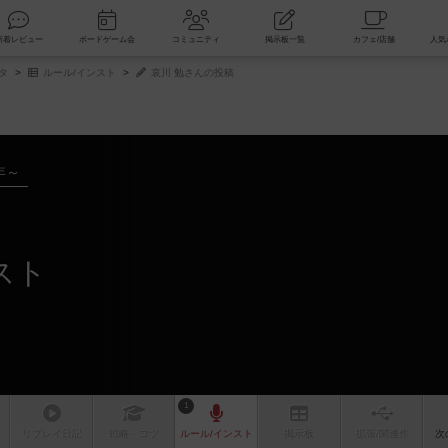
索
新着レビュー
ボードゲーム会
コミュニティ
掲示板一覧
タ
ルール/インスト
哀川 勉さんの投稿
年～
スト
1
リプレイ
日記
戦略
・コツ
ルール
/インスト
掲示板
拡張/関連
作
次