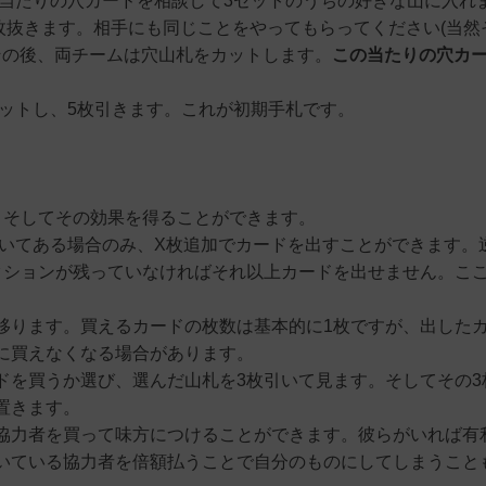
当たりの穴カードを相談して3セットのうちの好きな山に入れ
枚抜きます。相手にも同じことをやってもらってください(当然
その後、両チームは穴山札をカットします。
この当たりの穴カ
ットし、5枚引きます。これが初期手札です。
。そしてその効果を得ることができます。
書いてある場合のみ、X枚追加でカードを出すことができます。
クションが残っていなければそれ以上カードを出せません。こ
移ります。買えるカードの枚数は基本的に1枚ですが、出した
に買えなくなる場合があります。
ドを買うか選び、選んだ山札を3枚引いて見ます。そしてその3
置きます。
協力者を買って味方につけることができます。彼らがいれば有
いている協力者を倍額払うことで自分のものにしてしまうこと