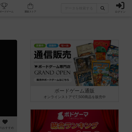
ログイン
カフェ/店舗
人気ボードゲーム
通販ストア
ボードゲーム通販
オンラインストアで7,500商品を販売中
のおすすめ