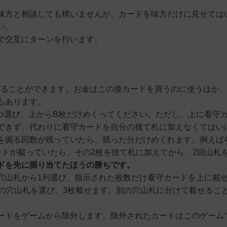
味方と相談しても構いませんが、カードを味方だけに見せては
い。
で交互にターンを行います。
得ることができます。お金はこの後カードを買うのに使うほか
もあります。
1つ選び、上からB枚だけめくってください。ただし、上に看守
できず、代わりに看守カードを自分の捨て札に加えなくてはい
を掘る回数が残っていたら、残った分だけめくれます。例えば
ードが載っていたら、その2枚を捨て札に加えてから、2回山札
ドを先に掘り当てたほうの勝ちです。
穴山札から1列選び、指示された枚数だけ看守カードを上に載
つの穴山札を選び、3枚載せます。別の穴山札に分けて載せるこ
ードをゲームから除外します。除外されたカードはこのゲーム