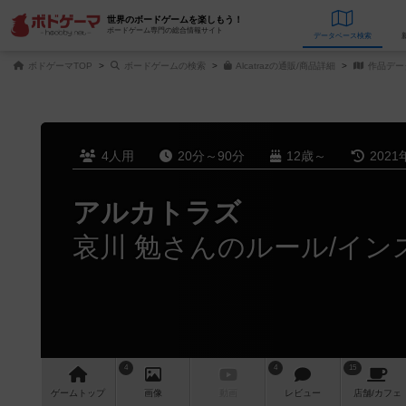
世界のボードゲームを楽しもう！
ボードゲーム専門の総合情報サイト
データベース
検
ボドゲーマTOP
ボードゲームの検索
Alcatrazの通販/商品詳細
作品デー
4人用
20分～90分
12歳～
2021
アルカトラズ
哀川 勉さんのルール/イン
4
4
15
ゲーム
トップ
画像
動画
レビュー
店舗/
カフェ