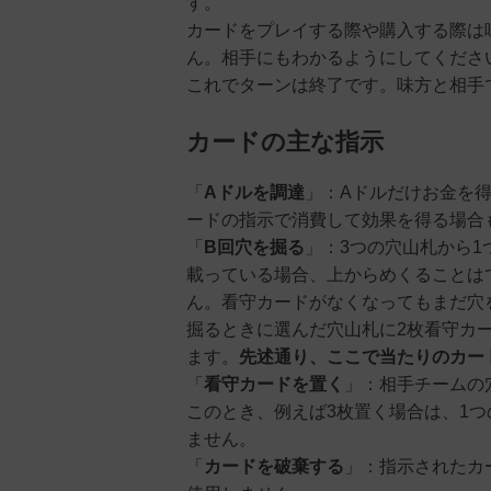
す。
カードをプレイする際や購入する際は
ん。相手にもわかるようにしてくださ
これでターンは終了です。味方と相手
カードの主な指示
「
Aドルを調達
」：Aドルだけお金を
ードの指示で消費して効果を得る場合
「
B回穴を掘る
」：3つの穴山札から
載っている場合、上からめくることは
ん。看守カードがなくなってもまだ穴
掘るときに選んだ穴山札に2枚看守カ
ます。
先述通り、ここで当たりのカー
「
看守カードを置く
」：相手チームの
このとき、例えば3枚置く場合は、1
ません。
「
カードを破棄する
」：指示されたカ