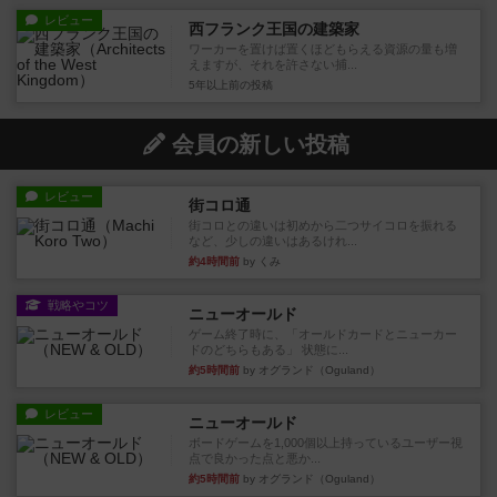
レビュー
西フランク王国の建築家
ワーカーを置けば置くほどもらえる資源の量も増
えますが、それを許さない捕...
5年以上前
の投稿
会員の新しい投稿
レビュー
街コロ通
街コロとの違いは初めから二つサイコロを振れる
など、少しの違いはあるけれ...
約4時間前
by くみ
戦略やコツ
ニューオールド
ゲーム終了時に、「オールドカードとニューカー
ドのどちらもある」 状態に...
約5時間前
by オグランド（Oguland）
レビュー
ニューオールド
ボードゲームを1,000個以上持っているユーザー視
点で良かった点と悪か...
約5時間前
by オグランド（Oguland）