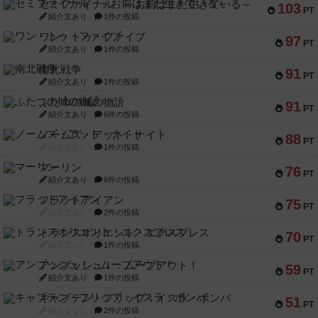
セミファイナル ～お前はまだ生きている～
103
PT
紹介文あり
1件の投稿
ワン・トゥ・ファイブ
97
PT
紹介文あり
1件の投稿
南北戦争
91
PT
紹介文あり
1件の投稿
ふたつの城の物語
91
PT
紹介文あり
6件の投稿
ノームズ・アット・ナイト
88
PT
紹介文なし
1件の投稿
マーリン
76
PT
紹介文あり
6件の投稿
フラットアイアン
75
PT
紹介文なし
2件の投稿
トランスオリエント・エクスプレス
70
PT
紹介文なし
1件の投稿
アンブッシュ！：ムーブアウト！
59
PT
紹介文あり
1件の投稿
キャプテン・フリップ：イスラ・ボンバ
51
PT
紹介文なし
2件の投稿