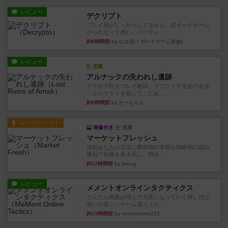
レビュー
デクリプト
プレイ感がしっかりしてるから、超ボードゲーム
やったなって感じ。パーティ...
約6時間前
by ヒロ(新！ボードゲーム家族)
レビュー
充実
アルナックの失われし遺跡
アナログ対人プレイ数回。クニツィア先生の名作
「エルドラドを探して」にあ...
約8時間前
by おーちゃん
ルール/インスト
画像付き
充実
マーケットフレッシュ
目的あなたの店先に農産物の木箱を戦略的に積み
重ねて在庫を最大化し、競合...
約12時間前
by jurong
レビュー
メメントオンラインタクティクス
どんどん物量が増えて大変になっていく押し付け
合いが楽しいゲーム盛り上が...
約13時間前
by nekomanma222