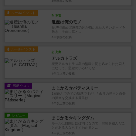
4年弱前
の投稿
ルール/インスト
充実
遺産は俺のモノ
&lt;準備&gt;①屋敷の床が描かれた大きいボードを
敷き、手前に墓と...
4年弱前
の投稿
ルール/インスト
充実
アルカトラズ
概要アルカトラズ島の監獄に閉じ込められた囚人
になって、監獄のいろいろな...
4年以上前
の投稿
戦略やコツ
まじかる☆パティスリー
1回遊んでみての所感ですが、* 余りの担当と自分
の担当を交換する魔法は...
4年以上前
の投稿
レビュー
まじかる☆キングダム
ルールは財閥とほぼ同じなので、財閥を遊んだこ
とがある人ならすぐわかると...
4年以上前
の投稿