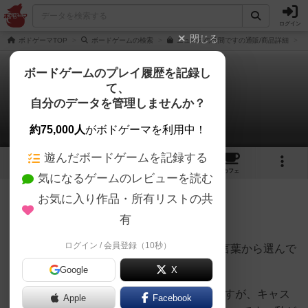
ログイン
閉じる
ボドゲーマTOP
ボードゲームの検索
ニュースの時間ですの通販/商品詳細
ボードゲームのプレイ履歴を記録し
て、
ニュースの時間です
自分のデータを管理しませんか？
哀川 勉さんのレビュー
約75,000人
がボドゲーマを利用中！
遊んだボードゲームを記録する
2
3
4
17
トップ
画像
動画
レビュー
カフェ
気になるゲームのレビューを読む
お気に入り作品・所有リストの共
283名
1名
0
5年以上前
有
ログイン / 会員登録（10秒）
ニュース原稿の空欄を、配られたカードの言葉から選んで
埋めるというゲームです。
Google
X
AD役として空欄を埋めるのも楽しかったですが、キャス
Apple
Facebook