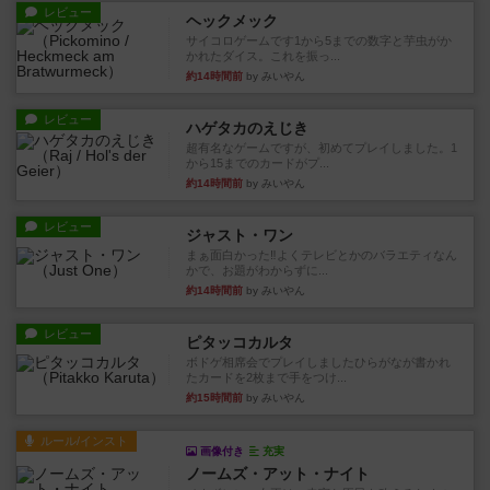
レビュー
ヘックメック
サイコロゲームです1から5までの数字と芋虫がか
かれたダイス。これを振っ...
約14時間前
by みいやん
レビュー
ハゲタカのえじき
超有名なゲームですが、初めてプレイしました。1
から15までのカードがプ...
約14時間前
by みいやん
レビュー
ジャスト・ワン
まぁ面白かった‼️よくテレビとかのバラエティなん
かで、お題がわからずに...
約14時間前
by みいやん
レビュー
ピタッコカルタ
ボドゲ相席会でプレイしましたひらがなが書かれ
たカードを2枚まで手をつけ...
約15時間前
by みいやん
ルール/インスト
画像付き
充実
ノームズ・アット・ナイト