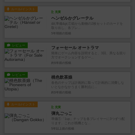
ルール/インスト
充実
ヘンゼルかグレーテル
&lt;準備&gt;①箱から動物の2枚セットのカードを
取り出し、各プレ...
5年弱前
の投稿
レビュー
フォーセール オートラマ
簡単にゲーム内容を説明すると、3回、異なる競り
方でオークションするゲー...
約5年前
の投稿
レビュー
桃色飲茶娘
各色のチップは計画的に取って計画的に消費しな
いとなかなかうまく勝利点に...
約5年前
の投稿
ルール/インスト
充実
弾丸ごっこ
準備①「1up」チップを各プレイヤーに3つずつ配
ります。これが残機とな...
5年以上前
の投稿