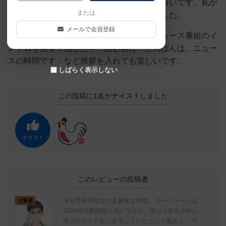
ター役としてニュースを読み上げる役も面白いです。私が
または
キャスター役をやった際は笑ってしまいました。
メールで会員登録
キャスターがニュースを読み上げる前にニュース番組のイ
ントロを携帯で流したり、読む前に「こんばんは、ニュー
スの時間です」など挨拶を入れても楽しいです。
しばらく表示しない
この投稿に
1
名が
ナイス！
しました
ナイス！
このレビューの投稿者
埼玉県南部在住の多趣味な男性。 ボードゲームは
大賢者
2020年活動開始と浅いですが、実は小学生の時に
地元のボドゲ会に参加していたという過去も。 中