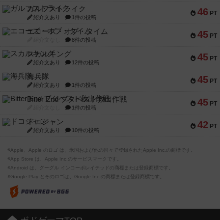
ガルフストライク
46
PT
紹介文あり
1件の投稿
エコーズ・オブ・タイム
45
PT
紹介文なし
8件の投稿
スカルキング
45
PT
紹介文あり
12件の投稿
海兵隊
45
PT
紹介文あり
1件の投稿
Bitter End ブタペスト救出作戦
45
PT
紹介文なし
1件の投稿
ドコジャン
42
PT
紹介文あり
10件の投稿
※Apple、Apple のロゴ は、米国および他の国々で登録されたApple Inc.の商標です。
※App Store は、Apple Inc.のサービスマークです。
※Android は、グーグル インコーポレイテッドの商標または登録商標です。
※Google Play とそのロゴは、Google Inc.の商標または登録商標です。