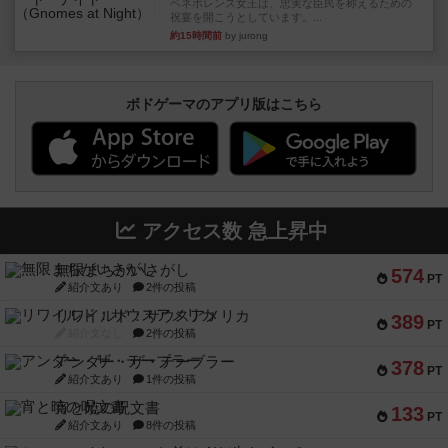
ベネボレンス女王は、忠実な臣民を称えるための
祝宴を開こうとしています。...
約15時間前
by jurong
ボドゲーマのアプリ版はこちら
アクセス数 急上昇中
無限まちがいさがし
574
PT
紹介文あり
2件の投稿
リワイルド：サウスアメリカ
389
PT
紹介文なし
2件の投稿
アンダー・ザ・テーブラー
378
PT
紹介文あり
1件の投稿
宵と暁の呪文書
133
PT
紹介文あり
8件の投稿