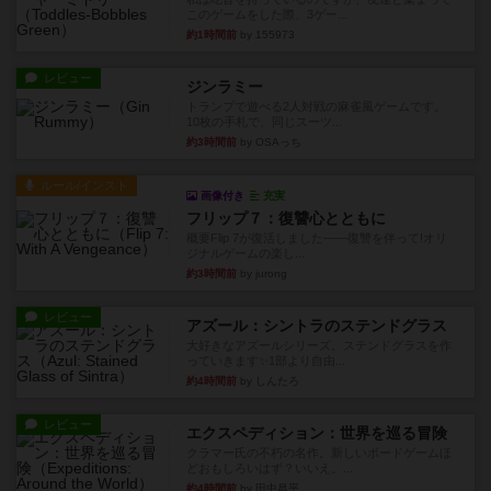
このゲームをした際、3ゲー...
約1時間前
by 155973
レビュー
ジンラミー
トランプで遊べる2人対戦の麻雀風ゲームです。
10枚の手札で、同じスーツ...
約3時間前
by OSAっち
ルール/インスト
画像付き
充実
フリップ７：復讐心とともに
概要Flip 7が復活しました――復讐を伴って!オリ
ジナルゲームの楽し...
約3時間前
by jurong
レビュー
アズール：シントラのステンドグラス
大好きなアズールシリーズ。ステンドグラスを作
っていきます✨1部より自由...
約4時間前
by しんたろ
レビュー
エクスペディション：世界を巡る冒険
クラマー氏の不朽の名作。新しいボードゲームほ
どおもしろいはず？いいえ。...
約4時間前
by 田中昌平