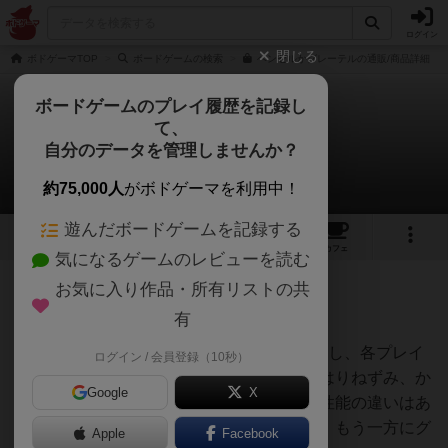
ログイン
閉じる
ボドゲーマTOP
ボードゲームの検索
ヘンゼルかグレーテルの通販/商品詳細
ボードゲームのプレイ履歴を記録し
て、
ヘンゼルかグレーテル
自分のデータを管理しませんか？
哀川 勉さんのルール/インスト
約75,000人
がボドゲーマを利用中！
遊んだボードゲームを記録する
4
4
47
トップ
画像
動画
レビュー
カフェ
気になるゲームのレビューを読む
お気に入り作品・所有リストの共
252名
0名
0
5年弱前
有
<準備>
①箱から動物の2枚セットのカードを取り出し、各プレイ
ログイン / 会員登録（10秒）
ヤーは好きなセットを取ります。うさぎ、はりねずみ、か
Google
X
える、りす、ふくろう、ぶたがいますが、性能の違いはあ
りません。カードの裏には一方にヘンゼル、もう一方にグ
Apple
Facebook