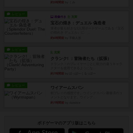
約5時間前
by くみ
レビュー
画像付き
充実
宝石の煌き：デュエル 偽造者
筆者が最も好きな2人用ボードゲームである『宝石
の煌めき デュエル』に、...
約6時間前
by 手動人形
レビュー
充実
クランク! ：冒険者たち（拡張）
クランク！のプレイヤーごとに能力の違うキャラ
クターを使用できるようにな...
約7時間前
by ぽっぽーくるっぽー
レビュー
ワイアームスパン
初プレイの感想です。ウイングスパン履修済のコ
メントとなります。ウイング...
約7時間前
by daisdice
ボドゲーマのアプリ版はこちら