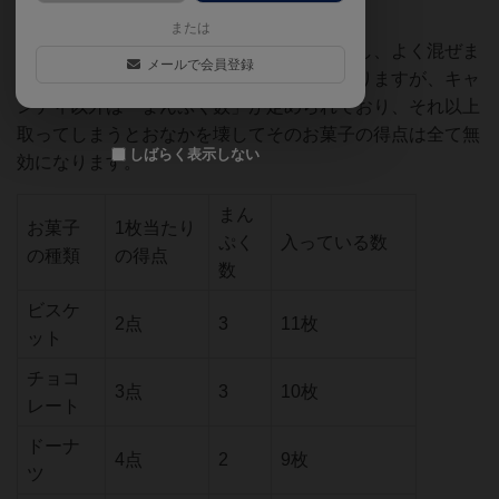
レーテルが描かれています。
または
②お菓子カード、いたずらカードを取り出し、よく混ぜま
メールで会員登録
す。お菓子カードには種類ごとに得点がありますが、キャ
ンディ以外は「まんぷく数」が定められており、それ以上
取ってしまうとおなかを壊してそのお菓子の得点は全て無
しばらく表示しない
効になります。
まん
お菓子
1枚当たり
ぷく
入っている数
の種類
の得点
数
ビスケ
2点
3
11枚
ット
チョコ
3点
3
10枚
レート
ドーナ
4点
2
9枚
ツ