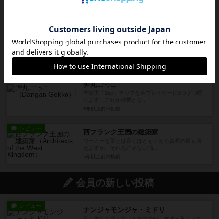
約5年前
の投稿
レビュー
ニュースの時間です
ニュース原稿の空欄を、配られたカードの言葉か
ら選んで埋めるというゲーム...
5年以上前
の投稿
ルール/インスト
充実
弾丸ごっこ
準備①「1up」チップを各プレイヤーに3つずつ配
ります。これが残機とな...
5年以上前
の投稿
レビュー
西フランク王国の建築家
ワーカーを置けば置くほどもらえる資源の量も増
えますが、それを許さない捕...
5年以上前
の投稿
会員の新しい投稿
レビュー
ナンジャモンジャ・ミドリ
私は吃音を持っているのですが、友達と集まって