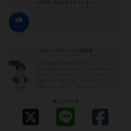
この投稿に
0
名が
ナイス！
しました
ナイス！
このルール/インストの投稿者
埼玉県南部在住の多趣味な男性。 ボードゲームは
大賢者
2020年活動開始と浅いですが、実は小学生の時に
地元のボドゲ会に参加していたという過去も。 中
量級のゲームを好みます。 ゲームを遊んでは「こ
れ楽しいな」と調べて、欲しくなる。のサイクルで
哀川 勉
どんどんゲームが増えてきています。 ...
シェアする