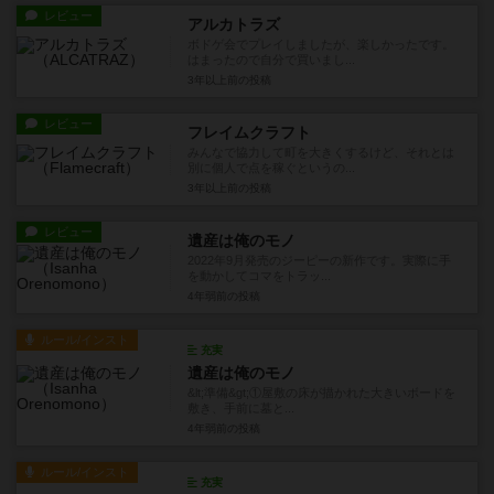
レビュー
アルカトラズ
ボドゲ会でプレイしましたが、楽しかったです。
はまったので自分で買いまし...
3年以上前
の投稿
レビュー
フレイムクラフト
みんなで協力して町を大きくするけど、それとは
別に個人で点を稼ぐというの...
3年以上前
の投稿
レビュー
遺産は俺のモノ
2022年9月発売のジーピーの新作です。実際に手
を動かしてコマをトラッ...
4年弱前
の投稿
ルール/インスト
充実
遺産は俺のモノ
&lt;準備&gt;①屋敷の床が描かれた大きいボードを
敷き、手前に墓と...
4年弱前
の投稿
ルール/インスト
充実