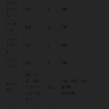
アイス
クリー
5点
2
8枚
ム
パンケ
6点
2
7枚
ーキ
ショー
トケー
7点
1
6枚
キ
プリン
8点
1
5枚
パフェ
2点、3
点、4点
2点、3点、4点
キャン
（カード
なし
各3枚
ディ
によりま
合計9枚
す）