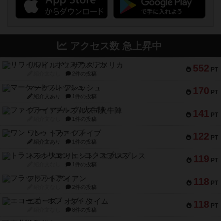
アクセス数 急上昇中
リワイルド：サウスアメリカ
552
PT
紹介文なし
2件の投稿
マーケットフレッシュ
170
PT
紹介文あり
1件の投稿
ファイアー・ブルズ / 火牛陣
141
PT
紹介文なし
1件の投稿
ワン・トゥ・ファイブ
122
PT
紹介文あり
1件の投稿
トランスオリエント・エクスプレス
119
PT
紹介文なし
1件の投稿
フラットアイアン
118
PT
紹介文なし
2件の投稿
エコーズ・オブ・タイム
118
PT
紹介文なし
8件の投稿