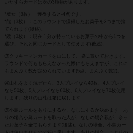
いたずらカードは次の3種類があります。
*魔女（3枚）：獲得すると-4点です。
*熊（3枚）：このラウンドで獲得したお菓子を2つまで捨
てられます(後述)。
*鏡（3枚）：現在自分が持っているお菓子の中から1つを
選び、それと同じカードとして使えます(後述)。
③クッキーマンカードを山にして、脇に置いておきます。
ラウンドで何ももらえなかった際にもらえますが、これに
もまんぷく数が定められています(5点、まんぷく数2)。
④山札をよく混ぜたら、3人プレイなら40枚、4人プレイ
なら50枚、5人プレイなら60枚、6人プレイなら70枚使用
します。残りの山札は箱に戻します。
⑤小鳥ルールをありにするか、なしにするか決めます。あ
りの場合小鳥カードを取った人が、なしの場合親が、余っ
たお菓子を全てもらえます(後述)。なしの場合、小鳥カー
ドは使いませんので箱に戻します。ありの場合、ことりの