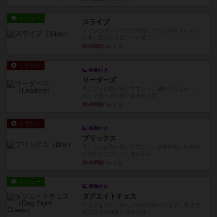
レビュー
スライプ
メインコマ一つサブコマ四つでそれぞれプレイし
ます。動かし方はコマか壁に...
約5時間前
by くみ
リプレイ
画像付き
リーダーズ
久しぶりに取り出してプレイ。詰めきれなかっ
た…であっさり追い込まれて負...
約5時間前
by くみ
リプレイ
画像付き
ブリックス
久しぶりに取り出してプレイ。記号担当と色担当
に分かれてプレイ。あかんか...
約5時間前
by くみ
レビュー
画像付き
ダグエイトチェス
チェスなのに、ほんの10分で終わります。動きで
敵のコマの種類が分かれば...