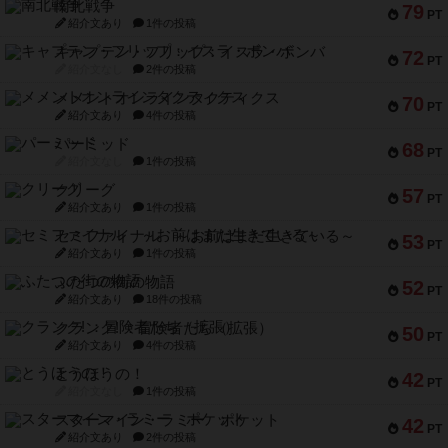
南北戦争
79
PT
紹介文あり
1件の投稿
キャプテン・フリップ：イスラ・ボンバ
72
PT
紹介文なし
2件の投稿
メメントオンラインタクティクス
70
PT
紹介文あり
4件の投稿
パーミッド
68
PT
紹介文なし
1件の投稿
クリーグ
57
PT
紹介文あり
1件の投稿
セミファイナル ～お前はまだ生きている～
53
PT
紹介文あり
1件の投稿
ふたつの街の物語
52
PT
紹介文あり
18件の投稿
クランク! ：冒険者たち（拡張）
50
PT
紹介文あり
4件の投稿
とうほうの！
42
PT
紹介文なし
1件の投稿
スターマイン・ラミー ポケット
42
PT
紹介文あり
2件の投稿