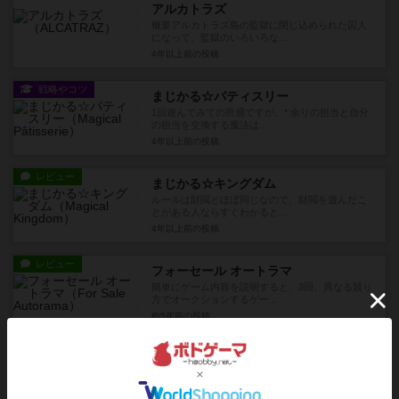
アルカトラズ
概要アルカトラズ島の監獄に閉じ込められた囚人
になって、監獄のいろいろな...
4年以上前
の投稿
戦略やコツ
まじかる☆パティスリー
1回遊んでみての所感ですが、* 余りの担当と自分
の担当を交換する魔法は...
4年以上前
の投稿
レビュー
まじかる☆キングダム
ルールは財閥とほぼ同じなので、財閥を遊んだこ
とがある人ならすぐわかると...
4年以上前
の投稿
レビュー
フォーセール オートラマ
簡単にゲーム内容を説明すると、3回、異なる競り
方でオークションするゲー...
約5年前
の投稿
レビュー
桃色飲茶娘
各色のチップは計画的に取って計画的に消費しな
いとなかなかうまく勝利点に...