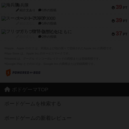
海兵隊
39
PT
紹介文あり
1件の投稿
スーパーストア3000
39
PT
紹介文なし
1件の投稿
フリップ７：復讐心とともに
37
PT
紹介文なし
2件の投稿
※Apple、Apple のロゴ は、米国および他の国々で登録されたApple Inc.の商標です。
※App Store は、Apple Inc.のサービスマークです。
※Android は、グーグル インコーポレイテッドの商標または登録商標です。
※Google Play とそのロゴは、Google Inc.の商標または登録商標です。
ボドゲーマTOP
ボードゲームを検索する
ボードゲームの新着レビュー