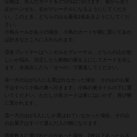
②親は、並んだカードを2つの山に分けます。親から見て
左がヘンゼル、右がグレーテルになるようにしてくださ
い。このとき、どちらの山も最低1枚あるようにしてくだ
さい。
小鳥ルールがありの場合、小鳥のカードが横に置いてあれ
ば好きなところに入れられます。
③各プレイヤーはヘンゼルかグレーテル、どちらの山が欲
しいか悩み、決定したら動物の面を上にしてカードを出し
ます。全員出したら「せーの」で裏返してください。
④一方の山が1人にも選ばれなかった場合、その山のお菓
子はすべて小鳥の巣へ行きます。小鳥の巣タイルの下に置
いてください。ただし小鳥カードは巣にはいかず、再び横
に置かれます。
⑤一方の山が1人にしか選ばれていなかった場合、その山
のお菓子はすべて選んだ人の物になります。
⑥複数人に選ばれた山があった場合、2枚以上あったらさ