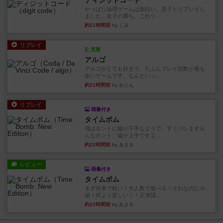
ディジットコード
やっぱり論理ゲームは面白い。息子とリプレイし
ました。息子の勝ち。これリ...
約21時間前
by くみ
リプレイ
充実
アルゴ
アルゴがとても好きで、たぶんプレイ回数が最も
多いゲームです。なんといっ...
約21時間前
by おとん
リプレイ
画像付き
タイムボム
僕はホントに嘘が下手なようで、すぐバレますみ
んなホント、嘘が上手ですよ...
約22時間前
by あまる
レビュー
画像付き
タイムボム
まず簡単で軽い！大人数で遊べる！それなのに小
箱！何より楽しい！！正体隠...
約22時間前
by あまる