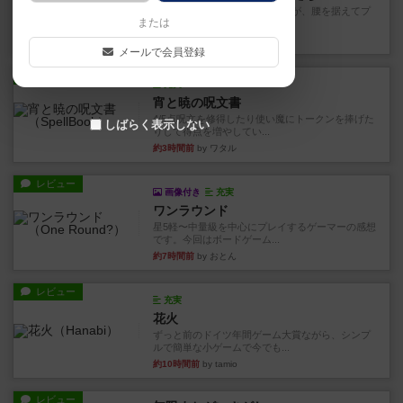
長らく積みゲーになってましたが、腰を据えてプ
または
レイできましたのでやってみ...
31分前
by くみ
メールで会員登録
レビュー
充実
宵と暁の呪文書
4/5点呪文を修得したり使い魔にトークンを捧げた
しばらく表示しない
りして得点を増やしてい...
約3時間前
by ワタル
レビュー
画像付き
充実
ワンラウンド
星5軽〜中量級を中心にプレイするゲーマーの感想
です。今回はボードゲーム...
約7時間前
by おとん
レビュー
充実
花火
ずっと前のドイツ年間ゲーム大賞ながら、シンプ
ルで簡単な小ゲームで今でも...
約10時間前
by tamio
レビュー