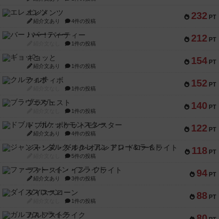
エレメンツ
232
PT
紹介文あり
4件の投稿
バー！パーティー
212
PT
紹介文なし
1件の投稿
ギョッと
154
PT
紹介文あり
1件の投稿
クルティボ
152
PT
紹介文なし
1件の投稿
ブラヴェスト
140
PT
紹介文なし
1件の投稿
ドブル：ポケットモンスター
122
PT
紹介文あり
4件の投稿
ジャンヌ・ダルク-オルレアン ドロー＆ライト
118
PT
紹介文なし
5件の投稿
ファースト・イン・フライト
94
PT
紹介文あり
3件の投稿
ダイススローン
88
PT
紹介文なし
1件の投稿
ガルフストライク
80