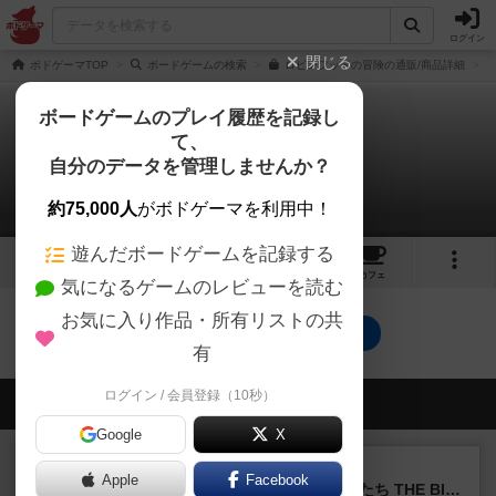
ログイン
閉じる
ボドゲーマTOP
ボードゲームの検索
ロビンフッドの冒険の通販/商品詳細
ボードゲームのプレイ履歴を記録し
て、
ロビンフッドの冒険
自分のデータを管理しませんか？
0件のリプレイ日記
約75,000人
がボドゲーマを利用中！
遊んだボードゲームを記録する
1
3
24
トップ
画像
動画
レビュー
カフェ
気になるゲームのレビューを読む
お気に入り作品・所有リストの共
ロビンフッドの冒険のトップに戻る
有
ログイン / 会員登録（10秒）
会員の新しい投稿
Google
X
レビュー
画像付き
Apple
Facebook
アグリコラ：牧場の動物たち THE BIG BOX