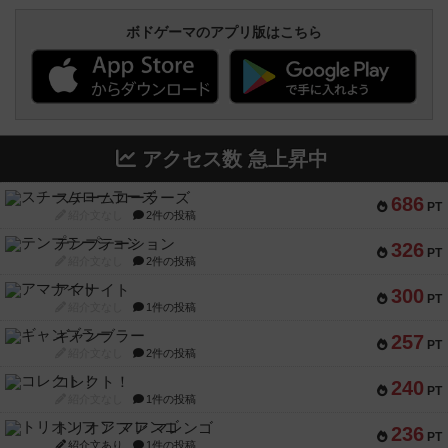
ボドゲーマのアプリ版はこちら
アクセス数 急上昇中
スチームローラーズ
686
PT
紹介文なし
2件の投稿
テンプテーション
326
PT
紹介文なし
2件の投稿
アマナイト
300
PT
紹介文なし
1件の投稿
ギャンブラー
257
PT
紹介文なし
2件の投稿
コレクト！
240
PT
紹介文なし
1件の投稿
トリオンフ ア マレンゴ
236
PT
紹介文あり
1件の投稿