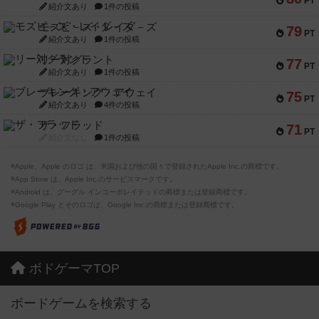
PT
紹介文あり
1件の投稿
モズビ－ズ・レイダ－ズ
79
PT
紹介文あり
1件の投稿
リー対グラント
77
PT
紹介文あり
1件の投稿
ブレーキング・アウェイ
75
PT
紹介文あり
4件の投稿
ザ・フラッド
71
PT
紹介文なし
1件の投稿
※Apple、Apple のロゴ は、米国および他の国々で登録されたApple Inc.の商標です。
※App Store は、Apple Inc.のサービスマークです。
※Android は、グーグル インコーポレイテッドの商標または登録商標です。
※Google Play とそのロゴは、Google Inc.の商標または登録商標です。
ボドゲーマTOP
ボードゲームを検索する