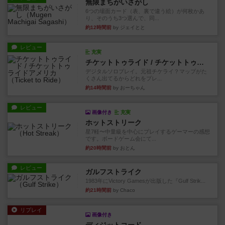
無限まちがいさがし
6つの場面カード（表、裏で違う絵）が何枚かあ
り、そのうち3つ選んで、同...
約12時間前
by ジェイとと
レビュー
充実
チケットトゥライド / チケットトゥライドアメリカ
デジタルソロプレイ。元祖チケライ？マップがた
くさん出てるからどれをプレ...
約14時間前
by おーちゃん
レビュー
画像付き
充実
ホットストリーク
星7軽〜中量級を中心にプレイするゲーマーの感想
です。ボードゲーム会にて...
約20時間前
by おとん
レビュー
ガルフストライク
1983年にVictory Gamesが出版した『Gulf Strik...
約21時間前
by Chaco
リプレイ
画像付き