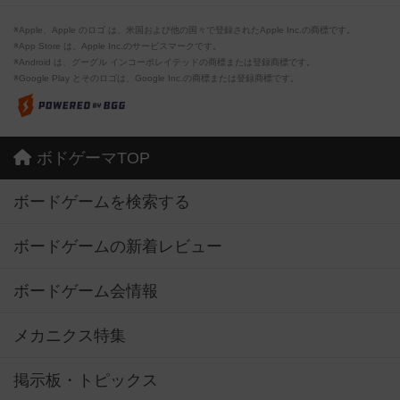
※Apple、Apple のロゴ は、米国および他の国々で登録されたApple Inc.の商標です。
※App Store は、Apple Inc.のサービスマークです。
※Android は、グーグル インコーポレイテッドの商標または登録商標です。
※Google Play とそのロゴは、Google Inc.の商標または登録商標です。
ボドゲーマTOP
ボードゲームを検索する
ボードゲームの新着レビュー
ボードゲーム会情報
メカニクス特集
掲示板・トピックス