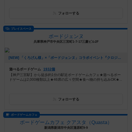
フォローする
プレイスペース
ボードジェンヌ
兵庫県神戸市中央区三宮町1-7-17三慶ビル2F
[NEW] 「くろげん様」×「ボードジェンヌ」コラボイベント『クロジェンヌ会』（2021年02月13日 14時21分）
遊べるボードゲーム
1932個
【神戸三宮駅】から徒歩約1分の駅近ボードゲームカフェ★遊べるボー
ドゲームは2,000種類以上★46席の広々空間★食べ物の持ち込みOK★...
フォローする
ボードゲームカフェ
ボードゲームカフェ クアスタ（Quasta）
新潟県新潟市中央区蒲原町9-9