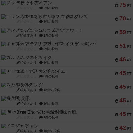
フラットアイアン
75
PT
紹介文なし
2件の投稿
トランスオリエント・エクスプレス
70
PT
紹介文なし
1件の投稿
アンブッシュ！：ムーブアウト！
59
PT
紹介文あり
1件の投稿
キャプテン・フリップ：イスラ・ボンバ
51
PT
紹介文なし
2件の投稿
ガルフストライク
46
PT
紹介文あり
1件の投稿
エコーズ・オブ・タイム
45
PT
紹介文なし
8件の投稿
スカルキング
45
PT
紹介文あり
12件の投稿
海兵隊
45
PT
紹介文あり
1件の投稿
Bitter End ブタペスト救出作戦
45
PT
紹介文なし
1件の投稿
ドコジャン
42
PT
紹介文あり
10件の投稿