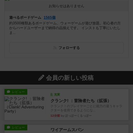
お知らせはありません
遊べるボードゲーム
1565個
約3500種類あるボードゲーム、ウォーゲームが遊び放題。初心者の方
からハードユーザーまで納得の品揃えです。 インストも丁寧にいたし
ま...
フォローする
会員の新しい投稿
レビュー
充実
クランク! ：冒険者たち（拡張）
クランク！のプレイヤーごとに能力の違うキャラ
クターを使用できるようにな...
12分前
by ぽっぽーくるっぽー
レビュー
ワイアームスパン