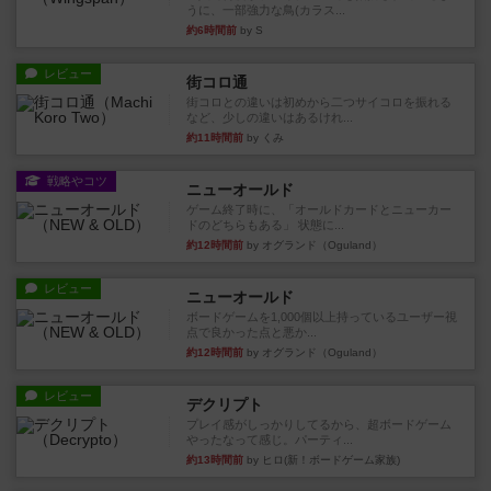
うに、一部強力な鳥(カラス...
約6時間前
by S
レビュー
街コロ通
街コロとの違いは初めから二つサイコロを振れる
など、少しの違いはあるけれ...
約11時間前
by くみ
戦略やコツ
ニューオールド
ゲーム終了時に、「オールドカードとニューカー
ドのどちらもある」 状態に...
約12時間前
by オグランド（Oguland）
レビュー
ニューオールド
ボードゲームを1,000個以上持っているユーザー視
点で良かった点と悪か...
約12時間前
by オグランド（Oguland）
レビュー
デクリプト
プレイ感がしっかりしてるから、超ボードゲーム
やったなって感じ。パーティ...
約13時間前
by ヒロ(新！ボードゲーム家族)