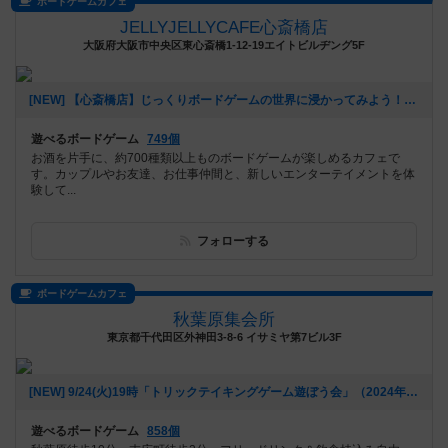
ボードゲームカフェ
JELLYJELLYCAFE心斎橋店
大阪府大阪市中央区東心斎橋1-12-19エイトビルヂング5F
[NEW] 【心斎橋店】じっくりボードゲームの世界に浸かってみよう！平日重ゲー会【テラフォーミング・マーズ】（2024年08月28日 13時22分）
遊べるボードゲーム
749個
お酒を片手に、約700種類以上ものボードゲームが楽しめるカフェで
す。カップルやお友達、お仕事仲間と、新しいエンターテイメントを体
験して...
フォローする
ボードゲームカフェ
秋葉原集会所
東京都千代田区外神田3-8-6 イサミヤ第7ビル3F
[NEW] 9/24(火)19時「トリックテイキングゲーム遊ぼう会」（2024年08月26日 17時22分）
遊べるボードゲーム
858個