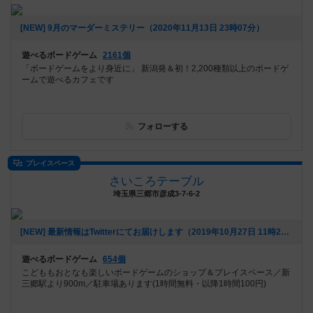
[NEW] 9月のマーダーミステリー（2020年11月13日 23時07分）
遊べるボードゲーム
2161個
「ボードゲームをより身近に」 新潟発＆初！2,200種類以上のボードゲ
ームで遊べるカフェです
フォローする
プレイスペース
さいころテーブル
埼玉県三郷市彦成3-7-6-2
[NEW] 最新情報はTwitterにてお届けします（2019年10月27日 11時20分）
遊べるボードゲーム
654個
こどももおとなも楽しいボードゲームのショップ＆プレイスペース／新
三郷駅より900m／駐車場あります(1時間無料・以降1時間100円)