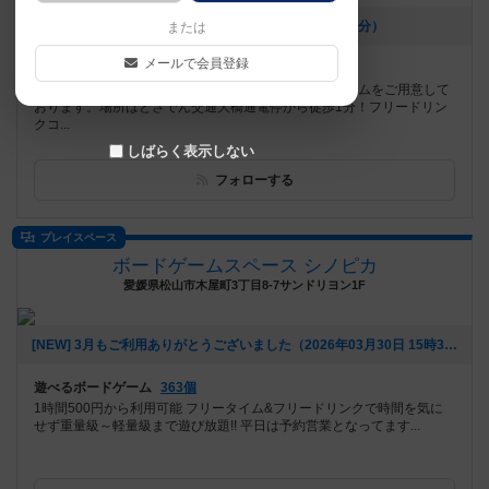
[NEW] 6/7 カタンオープン（2026年05月22日 08時24分）
または
メールで会員登録
遊べるボードゲーム
630個
当店には定番、話題作を中心に400種類上のボードゲームをご用意して
おります。場所はとさでん交通大橋通電停から徒歩1分！フリードリン
クコ...
しばらく表示しない
フォローする
プレイスペース
ボードゲームスペース シノピカ
愛媛県松山市木屋町3丁目8-7サンドリヨン1F
[NEW] 3月もご利用ありがとうございました（2026年03月30日 15時38分）
遊べるボードゲーム
363個
1時間500円から利用可能 フリータイム&フリードリンクで時間を気に
せず重量級～軽量級まで遊び放題!! 平日は予約営業となってます...