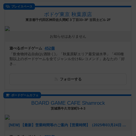
プレイスペース
ボドゲ東京 秋葉原店
東京都千代田区神田佐久間町３丁目33−3F 古田土ビル 2F
お知らせはありません
遊べるボードゲーム
452個
「飲食物持込自由(お酒除く)」「秋葉原駅エリア最安値水準」「400種
類以上のボードゲームを全てジャンル分け&レコメンド」あなたの「好
き...
フォローする
ボードゲームカフェ
BOARD GAME CAFE Shamrock
茨城県牛久市栄町5-4-3
[NEW] 【最新】営業時間等のご案内【営業時間】（2025年03月24日 13時02分）