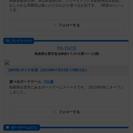
秋葉原徒歩10分、末広町徒歩2分。フリードリンク＆飲食持込み自由。
おしゃれな雰囲気は無いけどのんびり遊べるお店です。（部室みたいっ
て言...
フォローする
プレイスペース
7th DICE
島根県出雲市塩冶神前3-7-24 出雲ベース2階
[NEW] ボドゲ合宿（2024年07月24日 13時23分）
遊べるボードゲーム
741個
島根県出雲市にあるボードゲームスペースです。 2022年8月にオープン
しました。
フォローする
ボードゲームカフェ