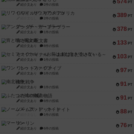
574
PT
紹介文あり
2件の投稿
リワイルド：サウスアメリカ
389
PT
紹介文なし
2件の投稿
アンダー・ザ・テーブラー
378
PT
紹介文あり
1件の投稿
宵と暁の呪文書
133
PT
紹介文あり
8件の投稿
セミファイナル ～お前はまだ生きている～
103
PT
紹介文あり
1件の投稿
ワン・トゥ・ファイブ
97
PT
紹介文あり
1件の投稿
南北戦争
91
PT
紹介文あり
1件の投稿
ふたつの城の物語
91
PT
紹介文あり
6件の投稿
ノームズ・アット・ナイト
88
PT
紹介文なし
1件の投稿
マーリン
76
PT
紹介文あり
6件の投稿