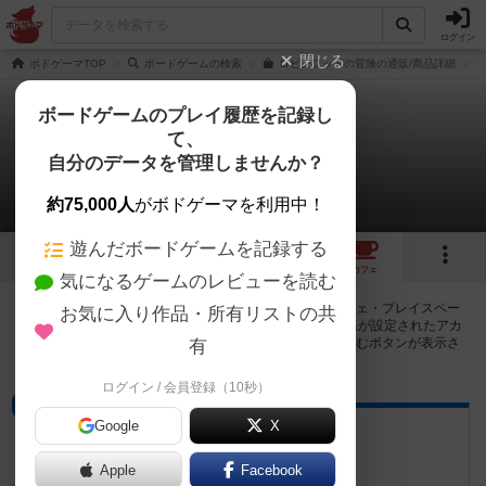
ログイン
閉じる
ボドゲーマTOP
ボードゲームの検索
ロビンフッドの冒険の通販/商品詳細
ボードゲームのプレイ履歴を記録し
て、
ロビンフッドの冒険
自分のデータを管理しませんか？
24店のカフェ/スペースが提供中
約75,000人
がボドゲーマを利用中！
遊んだボードゲームを記録する
1
3
24
トップ
画像
動画
レビュー
カフェ
気になるゲームのレビューを読む
ロビンフッドの冒険で遊ぶことができるボードゲームカフェ・プレイスペー
お気に入り作品・所有リストの共
スが24店登録されています。公開プロフィールの都道府県が設定されたアカ
ウントでログインすると、同じ都道府県内の店舗に絞り込むボタンが表示さ
有
れます。
ログイン / 会員登録（10秒）
プレイスペース
Google
X
SHAREcafe
高知県高知市本町2－1－15安藤ビル2階
Apple
Facebook