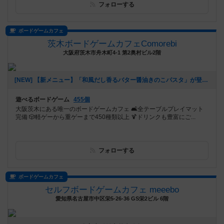
フォローする
ボードゲームカフェ
茨木ボードゲームカフェComorebi
大阪府茨木市舟木町4-1 第2奥村ビル2階
[NEW] 【新メニュー】「和風だし香るバター醤油きのこパスタ」が登場！（2026年01月28日 20時37分）
遊べるボードゲーム
455個
大阪茨木にある唯一のボードゲームカフェ 🛋全テーブルプレイマット
完備 🎲軽ゲーから重ゲーまで450種類以上 🍹ドリンクも豊富にご...
フォローする
ボードゲームカフェ
セルフボードゲームカフェ meeebo
愛知県名古屋市中区栄5-26-36 GS栄2ビル 6階