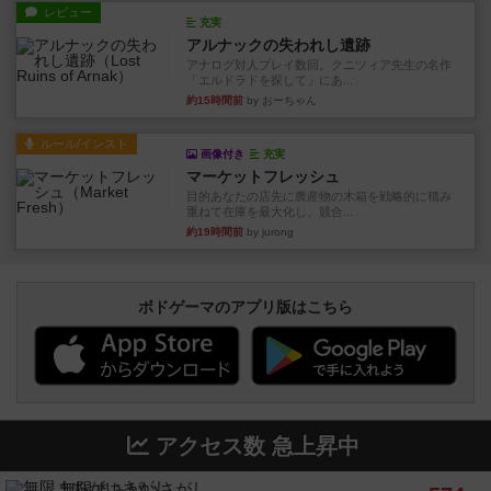
レビュー
充実
アルナックの失われし遺跡
アナログ対人プレイ数回。クニツィア先生の名作
「エルドラドを探して」にあ...
約15時間前
by おーちゃん
ルール/インスト
画像付き
充実
マーケットフレッシュ
目的あなたの店先に農産物の木箱を戦略的に積み
重ねて在庫を最大化し、競合...
約19時間前
by jurong
ボドゲーマのアプリ版はこちら
アクセス数 急上昇中
無限まちがいさがし