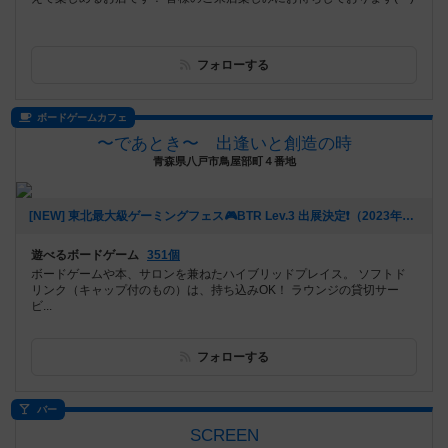
フォローする
ボードゲームカフェ
〜であとき〜 出逢いと創造の時
青森県八戸市鳥屋部町４番地
[NEW] 東北最大級ゲーミングフェス🎮BTR Lev.3 出展決定❗️（2023年07月10日 13時30分）
遊べるボードゲーム
351個
ボードゲームや本、サロンを兼ねたハイブリッドプレイス。 ソフトド
リンク（キャップ付のもの）は、持ち込みOK！ ラウンジの貸切サー
ビ...
フォローする
バー
SCREEN