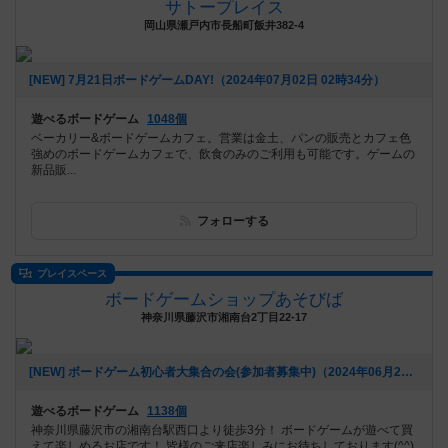
サトープレイス
岡山県瀬戸内市長船町飯井382-4
[NEW] 7月21日ボードゲームDAY!（2024年07月02日 02時34分）
遊べるボードゲーム
1048個
ベーカリー&ボードゲームカフェ。営業は金土、パンの販売とカフェ色
強めのボードゲームカフェで、飲食のみのご利用も可能です。ゲームの
新品販...
フォローする
プレイスペース
ボードゲームショップあそびば
神奈川県藤沢市湘南台2丁目22-17
[NEW] ボードゲーム初心者大集合の会(参加者募集中)（2024年06月21日 09時28分）
遊べるボードゲーム
1138個
神奈川県藤沢市の湘南台駅西口より徒歩3分！ ボードゲームが遊べて買
えて楽しめるお店です！ 皆様のご来店楽しみにお待ちしております(^^)