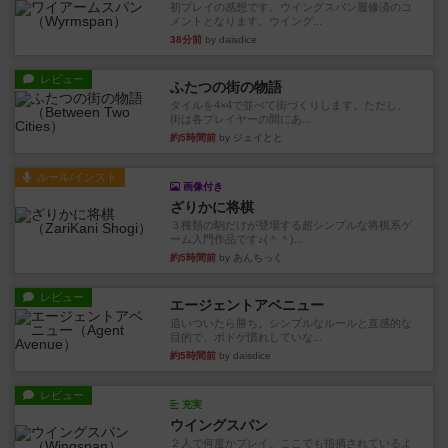
初プレイの感想です。ウイングスパン履修済のコ
メントとなります。ウイング...
38分前
by daisdice
レビュー
ふたつの街の物語
タイルを4×4で並べて街づくりします。ただし、
街は各プレイヤーの間にあ...
約5時間前
by ジェイとと
ルール/インスト
画像付き
ざりかに将棋
３種類の駒だけが登場する超シンプルな将棋系ゲ
ーム入門作品です♪(＾＾)...
約5時間前
by あんちっく
レビュー
エージェントアベニュー
追いついたら勝ち。シンプルなルールと直感的な
目的で、ボドゲ慣れしていな...
約5時間前
by daisdice
レビュー
充実
ウイングスパン
２人で何度かプレイ。ここでも指摘されているよ