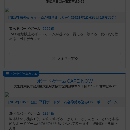
愛知県春日井市若草通3-53
[NEW] 海外からゲームが届きました🛩（2021年12月28日 18時53分）
遊べるボードゲーム
2222個
1500種類以上のボードゲームが遊べる！買える、塗れる、食べれて飲
める、ボドゲカフェ。
フォローする
ボードゲームカフェ
ボードゲームCAFE NOW
大阪府大阪市淀川区大阪府大阪市淀川区塚本２丁目２１−７ 塚本ビル 2F
[NEW] 10/29（金）平日ボードゲーム会🎲持ち込みOK ボードゲームCAFENOW主催《初心者さん、おひとりでの参加歓迎!!》（2021年10月22日 11時04分）
遊べるボードゲーム
1284個
塚本駅から徒歩1分。家庭で広げるにはちょっとしんどい。という本格
的なボードゲームがのびのびと広げられて遊べます！ 未経験～熟練さ
んま...