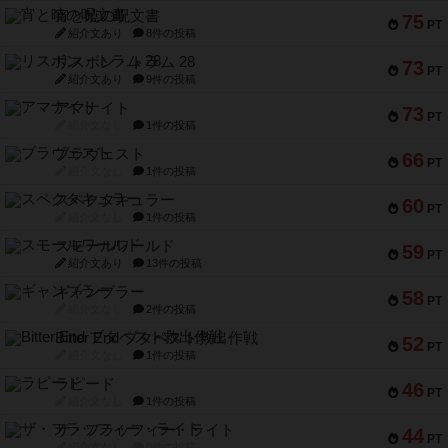
宵と暁の呪文書
75
PT
紹介文あり
8件の投稿
リスボン・トラム 28
73
PT
紹介文あり
9件の投稿
アマナイト
73
PT
紹介文なし
1件の投稿
ブラヴェスト
66
PT
紹介文なし
1件の投稿
スペクタキュラー
60
PT
紹介文なし
1件の投稿
スモールワールド
59
PT
紹介文あり
13件の投稿
ギャンブラー
58
PT
紹介文なし
2件の投稿
Bitter End ブタペスト救出作戦
52
PT
紹介文なし
1件の投稿
ラピード
46
PT
紹介文なし
1件の投稿
ザ・フラッフィー・ライト
44
PT
紹介文なし
0件の投稿