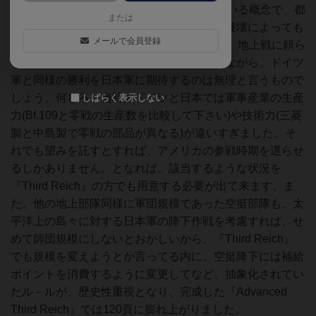
を実行する際に消費されるBRPと呼ばれている概念で、都
または
市を占領するだけでなく、戦略爆撃や通商破壊によっても
メールで会員登録
敵国のBRPを減少させることが出来るため、地上戦に頼ら
ないで敵国を降伏に追い込めます。しかしながら、ドイツ
軍と同様の勝利を日本軍に期待するのは無理と言うもので
しょう。何しろ、当時のドイツと日本では軍事産業の生産
しばらく表示しない
力(Bf.109と零戦の生産数を比較して下さい)や技術力(三菱
製と中島製で零戦の部品が異なる)が違いすぎました。そ
れでも望みを託すとすれば、アメリカの参戦時期を遅らせ
るしかありません。となれば、該当するような状況を
『Third Reich』の方でも用意する必要が出て来ます。ま
た、他の地上部隊同様に軍団規模であった空挺部隊も、太
平洋上の島々に対する日本軍の降下作戦を考慮すれば、せ
めて師団規模にしないとおかしいから、『Third Reich』
でも規模を変えようとか言ってる内に、空挺降下には補給
ポイントを消費するように変更してなど、抽象化されてい
たル－ルが、歴史性重視となり、完成した『Advanced
Third Reich』では120頁に膨れ上がりました。