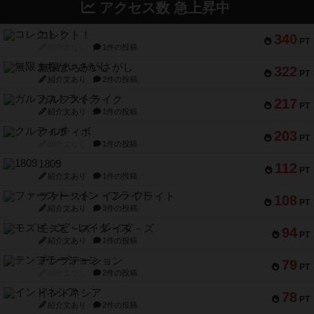
アクセス数 急上昇中
コレクト！
340
PT
紹介文なし
1件の投稿
無限まちがいさがし
322
PT
紹介文あり
2件の投稿
ガルフストライク
217
PT
紹介文あり
1件の投稿
クルティボ
203
PT
紹介文なし
1件の投稿
1809
112
PT
紹介文あり
1件の投稿
ファースト・イン・フライト
108
PT
紹介文あり
3件の投稿
モズビ－ズ・レイダ－ズ
94
PT
紹介文あり
1件の投稿
テンプテーション
79
PT
紹介文なし
2件の投稿
インドネシア
78
PT
紹介文あり
2件の投稿