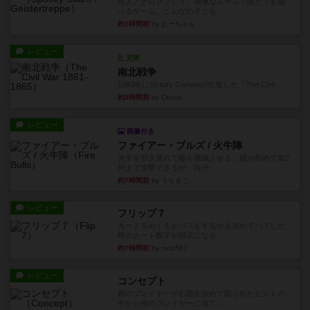
対人アナログプレイ。簡単なルールで誰とでも遊
べるゲーム。こんなの子ども...
約1時間前
by おーちゃん
レビュー
充実
南北戦争
1983年にVictory Gamesが出版した『The Civil ...
約5時間前
by Chaco
レビュー
画像付き
ファイアー・ブルズ / 火牛陣
火牛を引き連れて敵を殲滅させる。縦か斜めで前2
列まで攻撃できるが、自分...
約7時間前
by うらまこ
レビュー
フリップ７
カードをめくるかパスをするかを決めてパスした
時のカード数字が得点になる...
約7時間前
by mob567
レビュー
コンセプト
親のプレイヤーがお題を決めて限られたヒントの
中から他のプレイヤーに当て...