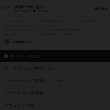
ふたつの城の物語
39
PT
紹介文あり
6件の投稿
※Apple、Apple のロゴ は、米国および他の国々で登録されたApple Inc.の商標です。
※App Store は、Apple Inc.のサービスマークです。
※Android は、グーグル インコーポレイテッドの商標または登録商標です。
※Google Play とそのロゴは、Google Inc.の商標または登録商標です。
ボドゲーマTOP
ボードゲームを検索する
ボードゲームの新着レビュー
ボードゲーム会情報
メカニクス特集