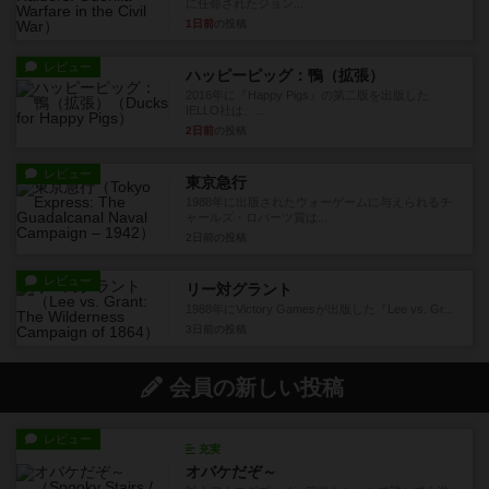
に任命されたジョン...
1日前
の投稿
レビュー
ハッピーピッグ：鴨（拡張）
2016年に『Happy Pigs』の第二版を出版した
IELLO社は、...
2日前
の投稿
レビュー
東京急行
1988年に出版されたウォーゲームに与えられるチ
ャールズ・ロバーツ賞は...
2日前
の投稿
レビュー
リー対グラント
1988年にVictory Gamesが出版した『Lee vs. Gr...
3日前
の投稿
会員の新しい投稿
レビュー
充実
オバケだぞ～