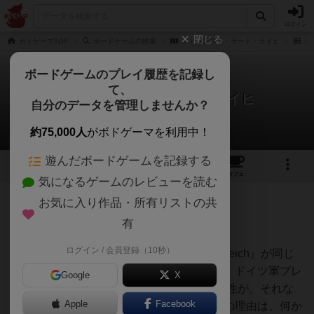
ログイン
閉じる
ボドゲーマTOP
ボードゲームの検索
アドバンスト・サード・ライヒ
レ
ボードゲームのプレイ履歴を記録し
て、
アドバンスト・サード・ライヒ
自分のデータを管理しませんか？
Chacoさんのレビュー
約75,000人
がボドゲーマを利用中！
遊んだボードゲームを記録する
1
1
トップ
画像
動画
レビュー
カフェ
気になるゲームのレビューを読む
お気に入り作品・所有リストの共
68名
0名
0
約1ヶ月前
有
ログイン / 会員登録（10秒）
1974年にAvalon Hill社が出版した『Third Reich』が同じ
テーマのゲームと大きく異なっていた点は、ドイツ軍プレ
Google
X
イヤーが1943年に完全勝利を達成する可能性が、それな
Apple
Facebook
りには存在することに尽きるでしょう。その理由は、何か