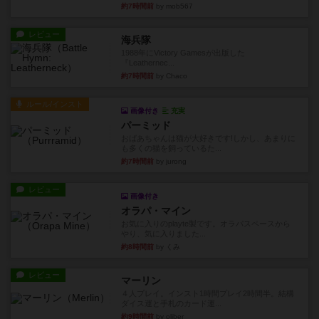
約7時間前
by mob567
レビュー
海兵隊
1988年にVictory Gamesが出版した
『Leathernec...
約7時間前
by Chaco
ルール/インスト
画像付き
充実
パーミッド
おばあちゃんは猫が大好きです!しかし、あまりに
も多くの猫を飼っているた...
約7時間前
by jurong
レビュー
画像付き
オラパ・マイン
お気に入りのplayte製です。オラパスペースから
やり、気に入りました...
約8時間前
by くみ
レビュー
マーリン
４人プレイ。インスト1時間プレイ2時間半。結構
ダイス運と手札のカード運...
約9時間前
by oliber