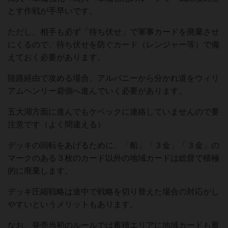
とす作戦が手早いです。
ただし、相手も必ず「待ち伏せ」で軍事カードを廃棄させ
にくるので、待ち伏せを防ぐカード（レンジャー等）で備
えておく必要があります。
陸路経由で攻める場合、アルバニーから分かれ道をウィリ
アムヘンリー砦側へ進んでいく必要があります。
五大湖方面に進んでもケベックに連絡していませんので要
注意です（よく間違える）
デッキの回転をあげるために、「船」「３金」「３金」の
マークのある３枚のカード以外の地域カードは総督で積極
的に廃棄します。
デッキ圧縮戦略は途中で戦略を切り替えた場合の対応がし
やすいというメリットもあります。
なお、発売当初のルールでは蓄積エリアに地域カードも蓄