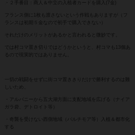
・２手番目：商人＆中立の入植者カードを購入(7金)
フランス側に1枚も渡さないという作戦もありますが（フ
ランスは初期５金なので初手で購入できない）
それだけのメリットがあるかと言われると微妙です。
では村コマ置き切りではどうかというと、村コマも13個あ
るので現実的ではありません。
一切の戦闘をせずに街コマ置ききりだけで勝利するのは難
しいため、
・アルバニーから五大湖方面に支配地域を広げる（ナイア
ガラ砦、デトロイト等）
・奇襲を受けない西側地域（バルチモア等）入植＆都市化
する