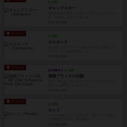
充実
ギャングスター
自分を含めて恐らく日本で２人位しかこのゲーム
を「大好き」と言ってる人は...
約1年前
の投稿
リプレイ
充実
カルタヘナ
知り合いのボードゲーム会に持ち込んで超久々に
プレイ。ゲームの目的は「コ...
約1年前
の投稿
リプレイ
画像付き
充実
海賊ブラックの決闘
先日、遊ばなくなったボードゲームをメルカリに
出そうと整理していたところ...
約1年前
の投稿
リプレイ
充実
ロンド
ルールが凄くシンプルだけど、考えどころがあっ
て写真映えもする、個人的に...
約1年前
の投稿