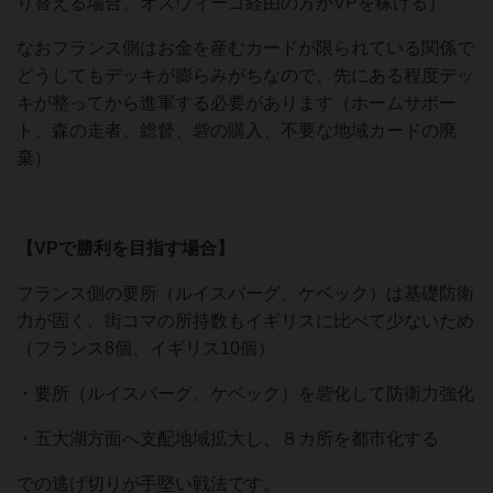
り替える場合、オスウィーゴ経由の方がVPを稼げる）
なおフランス側はお金を産むカードが限られている関係で
どうしてもデッキが膨らみがちなので、先にある程度デッ
キが整ってから進軍する必要があります（ホームサポー
ト、森の走者、総督、砦の購入、不要な地域カードの廃
棄）
【VPで勝利を目指す場合】
フランス側の要所（ルイスバーグ、ケベック）は基礎防衛
力が固く、街コマの所持数もイギリスに比べて少ないため
（フランス8個、イギリス10個）
・要所（ルイスバーグ、ケベック）を砦化して防衛力強化
・五大湖方面へ支配地域拡大し、８カ所を都市化する
での逃げ切りが手堅い戦法です。