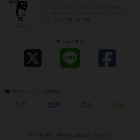
勇者
ゲームは役に立たない。 役に立たないから素晴ら
しい。 役に立たないものが存在できない世界は恐
ろしい。 NO GAME NO LIFE.
みね
シェアする
マイボードゲーム登録者
240
163
56
151
興味あり
経験あり
お気に入り
持ってる
コメントが不可、表示されない設定となっております