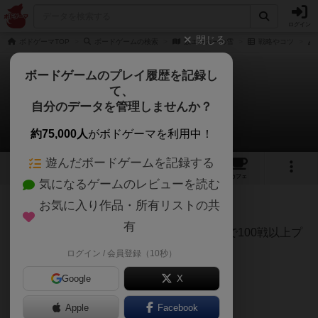
ログイン
閉じる
ボドゲーマTOP
ボードゲームの検索
数エーカーの雪
戦略やコツ
ボードゲームのプレイ履歴を記録し
て、
数エーカーの雪
自分のデータを管理しませんか？
みねさんの戦略やコツ
約75,000人
がボドゲーマを利用中！
遊んだボードゲームを記録する
2
8
6
トップ
画像
動画
レビュー
カフェ
気になるゲームのレビューを読む
お気に入り作品・所有リストの共
161名
1名
約2年前
有
「数エーカーの雪」をリアル＆オンラインで100戦以上プ
レイしてます。
ログイン / 会員登録（10秒）
Google
X
主に自分のプレイ経験を元に、
Apple
Facebook