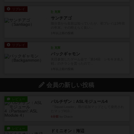
リプレイ
充実
サンチアゴ
随分昔から名前は知っていたが、初プレイは3年前
の年末。その時えらく良い...
1年以上前
の投稿
リプレイ
充実
バックギャモン
先日参加したゲーム会で「第14回 シモキタ名人
戦」のチラシを貰ったので...
1年以上前
の投稿
会員の新しい投稿
レビュー
パルチザン：ASLモジュール4
『Squad Leader』用の追加マップとして発売され
たマップ#10...
6分前
by Chaco
レビュー
ドミニオン：海辺