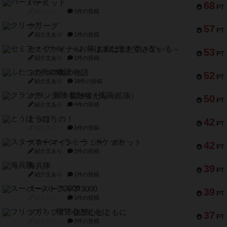
パーミッド
68
PT
紹介文なし
1件の投稿
クリーグ
57
PT
紹介文あり
1件の投稿
セミファイナル ～お前はまだ生きている～
53
PT
紹介文あり
1件の投稿
ふたつの街の物語
52
PT
紹介文あり
18件の投稿
クランク! ：冒険者たち（拡張）
50
PT
紹介文あり
4件の投稿
とうほうの！
42
PT
紹介文なし
1件の投稿
スターマイン・ラミー ポケット
42
PT
紹介文あり
2件の投稿
海兵隊
39
PT
紹介文あり
1件の投稿
スーパーストア3000
39
PT
紹介文なし
1件の投稿
フリップ７：復讐心とともに
37
PT
紹介文なし
2件の投稿