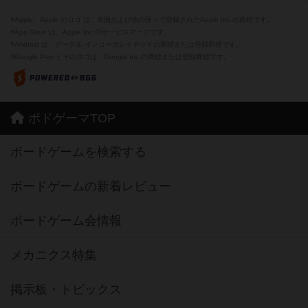
※Apple、Apple のロゴ は、米国および他の国々で登録されたApple Inc.の商標です。
※App Store は、Apple Inc.のサービスマークです。
※Android は、グーグル インコーポレイテッドの商標または登録商標です。
※Google Play とそのロゴは、Google Inc.の商標または登録商標です。
ボドゲーマTOP
ボードゲームを検索する
ボードゲームの新着レビュー
ボードゲーム会情報
メカニクス特集
掲示板・トピックス