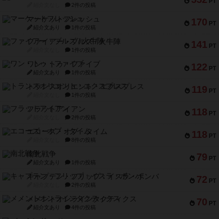
PT
紹介文なし
2件の投稿
マーケットフレッシュ
170
PT
紹介文あり
1件の投稿
ファイアー・ブルズ / 火牛陣
141
PT
紹介文なし
1件の投稿
ワン・トゥ・ファイブ
122
PT
紹介文あり
1件の投稿
トランスオリエント・エクスプレス
119
PT
紹介文なし
1件の投稿
フラットアイアン
118
PT
紹介文なし
2件の投稿
エコーズ・オブ・タイム
118
PT
紹介文なし
8件の投稿
南北戦争
79
PT
紹介文あり
1件の投稿
キャプテン・フリップ：イスラ・ボンバ
72
PT
紹介文なし
2件の投稿
メメントオンラインタクティクス
70
PT
紹介文あり
4件の投稿