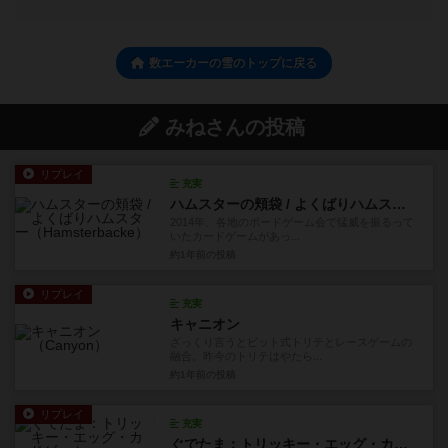
数エーカーの雪のトップに戻る
みねさんの投稿
リプレイ
充実
ハムスターの頬袋 / よくばりハムスター
2014年、各地のボードゲーム会で猛威を振るって
いたカードゲームがあっ...
約1年前
の投稿
リプレイ
充実
キャニオン
ざっくり言うとビット式トリテとレースゲームの
融合。昨今のトリテはやたら...
約1年前
の投稿
リプレイ
充実
ぐでたま：トリッキー・エッグ・カードゲーム