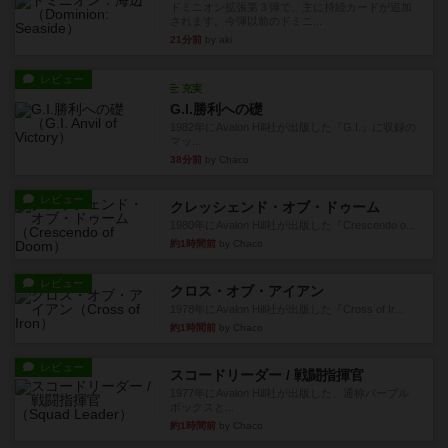
ドミニオン拡張第３弾で、主に持続カードが追加
されます。今弾以前のドミニ...
21分前
by aki
レビュー
充実
G.I.勝利への礎
1982年にAvalon Hill社が出版した『G.I.』に収録の
マッ...
38分前
by Chaco
レビュー
クレッシェンド・オブ・ドゥーム
1980年にAvalon Hill社が出版した『Crescendo o...
約1時間前
by Chaco
レビュー
クロス・オブ・アイアン
1978年にAvalon Hill社が出版した『Cross of Ir...
約1時間前
by Chaco
レビュー
スコードリーダー / 戦闘指揮官
1977年にAvalon Hill社が出版した、通称パープル
ボックスと...
約1時間前
by Chaco