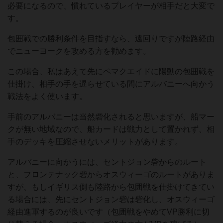
必要になるので、慣れているプレイヤーが相手だと大変で
す。
包囲戦での勝利条件を目指すなら、遠回りですが陸路経由
でニューヨークを攻める方を勧めます。
この場合、私はあえて先にペマクエイドに陽動の包囲戦を
仕掛け、相手の手を遅らせている間にアルバニーへ向かう
戦法をよく使います。
手前のアルバニーは当然砦化されると思いますが、船マー
クが無い地域なので、船カードは戦力として置かれず、相
手のデッキを圧縮させないメリットがあります。
アルバニーに向かうには、セントジョン砦からのルート
と、フロンテナック砦からオスウィーゴのルートがありま
すが、もしイギリス側も陸路から包囲戦を仕掛けてきてい
る場合には、先にセントジョン砦は砦化し、オスウィーゴ
経由進軍するのが良いです（包囲戦をやめてVP勝利に切