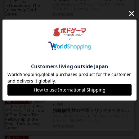
北欧の伝統トランプゲーム「キュウリ（グルカ、
アグルカ）」をベースにした...
約1年前
の投稿
リプレイ
充実
マメじゃないよ
昔あるブログに「このゲームの唯一の欠点を挙げ
るなら、他プレイヤーを背中...
約1年前
の投稿
リプレイ
充実
ゴールド
プレイ人数が「２～３人」と、あまり見ないタイ
プのゲーム。３人ゲームと言...
約1年前
の投稿
リプレイ
充実
指輪物語 旅の仲間 トリックテイキングゲーム
今年３月の初プレイ以来、すっかりドハマりして
しまった、旅の仲間トリック...
約1年前
の投稿
リプレイ