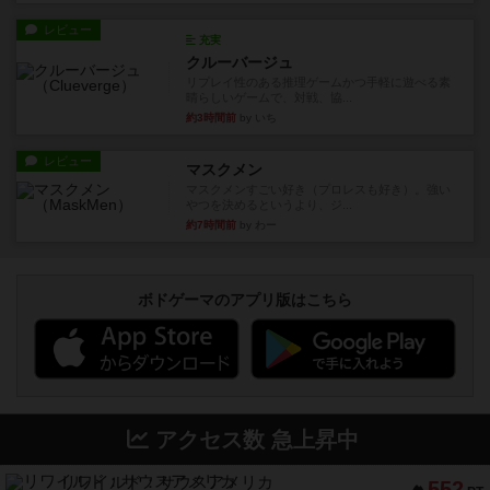
レビュー
充実
クルーバージュ
リプレイ性のある推理ゲームかつ手軽に遊べる素
晴らしいゲームで、対戦、協...
約3時間前
by いち
レビュー
マスクメン
マスクメンすごい好き（プロレスも好き）。強い
やつを決めるというより、ジ...
約7時間前
by わー
ボドゲーマのアプリ版はこちら
アクセス数 急上昇中
リワイルド：サウスアメリカ
552