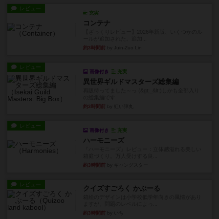
レビュー
充実
コンテナ
【ざっくりレビュー】2026年新版、いくつかのル
ールが追加された。追加...
約3時間前
by Juin-Zuo Lin
レビュー
画像付き
充実
異世界ギルドマスターズ総集編
再販待ってました～っ (&gt;_&lt;)しかも全部入り
の総集編です...
約3時間前
by 紅い弾丸
レビュー
画像付き
充実
ハーモニーズ
『ハーモニーズ』レビュー：立体感溢れる美しい
箱庭づくり。万人受けする良...
約3時間前
by ギャングスター
レビュー
クイズすごろく かぶーる
箱絵のデザインは小学校低学年向きの風情があり
ますが、問題のレベルによっ...
約3時間前
by いち