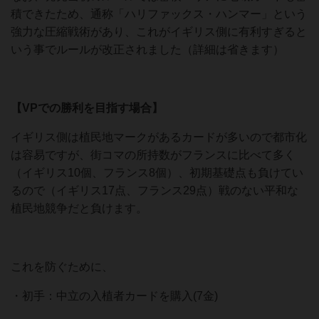
積できたため、通称「ハリファックス・ハンマー」という
強力な圧縮戦術があり、これがイギリス側に有利すぎると
いう事でルールが改正されました（詳細は省きます）
【VPでの勝利を目指す場合】
イギリス側は植民地マークがあるカードが多いので都市化
は容易ですが、街コマの所持数がフランスに比べて多く
（イギリス10個、フランス8個）、初期基礎点も負けてい
るので（イギリス17点、フランス29点）戦のない平和な
植民地競争だと負けます。
これを防ぐために、
・初手：中立の入植者カードを購入(7金)