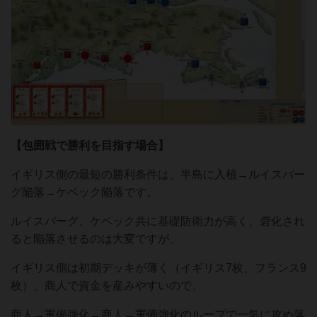
【包囲戦で勝利を目指す場合】
イギリス側の最短の勝利条件は、半島に入植→ルイスバー
グ陥落→ケベック陥落です。
ルイスバーグ、ケベック共に基礎防衛力が高く、砦化され
ると陥落させるのは大変ですが、
イギリス側は初期デッキが薄く（イギリス7枚、フランス9
枚）、商人で資金を産みやすいので、
商人→軍備強化→商人→軍備強化のループで一気に攻め落