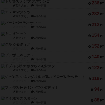
トリオンフ ア マレンゴ
236
PT
紹介文あり
1件の投稿
エレメンツ
232
PT
紹介文あり
4件の投稿
バー！パーティー
212
PT
紹介文なし
1件の投稿
ギョッと
154
PT
紹介文あり
1件の投稿
クルティボ
152
PT
紹介文なし
1件の投稿
ブラヴェスト
140
PT
紹介文なし
1件の投稿
ドブル：ポケットモンスター
122
PT
紹介文あり
4件の投稿
ジャンヌ・ダルク-オルレアン ドロー＆ライト
118
PT
紹介文なし
5件の投稿
ファースト・イン・フライト
94
PT
紹介文あり
3件の投稿
ダイススローン
88
PT
紹介文なし
1件の投稿