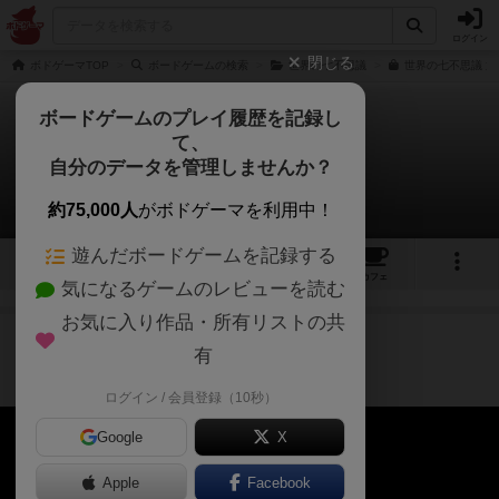
ログイン
閉じる
ボドゲーマTOP
ボードゲームの検索
世界の七不思議
世界の七不思議 第
ボードゲームのプレイ履歴を記録し
て、
世界の七不思議（2版）
自分のデータを管理しませんか？
2件の動画
約75,000人
がボドゲーマを利用中！
遊んだボードゲームを記録する
4
2
7
71
トップ
画像
動画
レビュー
カフェ
気になるゲームのレビューを読む
お気に入り作品・所有リストの共
作品紹介
ルール説明
3年以上前
有
10分完結ルール説明動画🎵
ログイン / 会員登録（10秒）
Google
X
Apple
Facebook