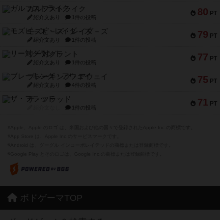
ガルフストライク
80
PT
紹介文あり
1件の投稿
モズビ－ズ・レイダ－ズ
79
PT
紹介文あり
1件の投稿
リー対グラント
77
PT
紹介文あり
1件の投稿
ブレーキング・アウェイ
75
PT
紹介文あり
4件の投稿
ザ・フラッド
71
PT
紹介文なし
1件の投稿
※Apple、Apple のロゴ は、米国および他の国々で登録されたApple Inc.の商標です。
※App Store は、Apple Inc.のサービスマークです。
※Android は、グーグル インコーポレイテッドの商標または登録商標です。
※Google Play とそのロゴは、Google Inc.の商標または登録商標です。
ボドゲーマTOP