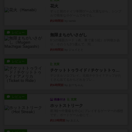
花火
ずっと前のドイツ年間ゲーム大賞ながら、シンプ
ルで簡単な小ゲームで今でも...
約2時間前
by tamio
レビュー
無限まちがいさがし
6つの場面カード（表、裏で違う絵）が何枚かあ
り、そのうち3つ選んで、同...
約5時間前
by ジェイとと
レビュー
充実
チケットトゥライド / チケットトゥライドアメリカ
デジタルソロプレイ。元祖チケライ？マップがた
くさん出てるからどれをプレ...
約6時間前
by おーちゃん
レビュー
画像付き
充実
ホットストリーク
星7軽〜中量級を中心にプレイするゲーマーの感想
です。ボードゲーム会にて...
約13時間前
by おとん