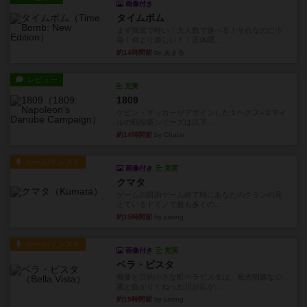
画像付き
タイムボム
まず簡単で軽い！大人数で遊べる！それなのに小
箱！何より楽しい！！正体隠...
約14時間前
by あまる
レビュー
充実
1809
ケビン・ザッカーがデザインした１ヘクス=２マイ
ルの戦役級シリーズは以下...
約14時間前
by Chaco
ルール/インスト
画像付き
充実
クマタ
ゲームの目的ゲーム終了時にあなたのクランの見
えているドミノで最も多くの...
約15時間前
by jurong
ルール/インスト
画像付き
充実
ベラ・ビスタ
概要と目的小さな町ベラビスタは、風光明媚な公
園と曲がりくねった川が広が...
約15時間前
by jurong