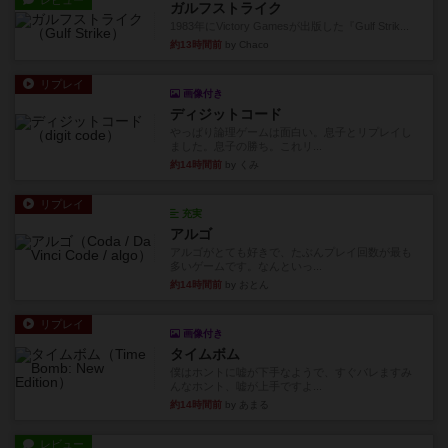
レビュー
ガルフストライク
1983年にVictory Gamesが出版した『Gulf Strik...
約13時間前
by Chaco
リプレイ
画像付き
ディジットコード
やっぱり論理ゲームは面白い。息子とリプレイし
ました。息子の勝ち。これリ...
約14時間前
by くみ
リプレイ
充実
アルゴ
アルゴがとても好きで、たぶんプレイ回数が最も
多いゲームです。なんといっ...
約14時間前
by おとん
リプレイ
画像付き
タイムボム
僕はホントに嘘が下手なようで、すぐバレますみ
んなホント、嘘が上手ですよ...
約14時間前
by あまる
レビュー