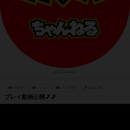
カラハちゃんねる
作品紹介
レビュー
プレイ/実況
3年以上前
プレイ動画公開🎵🎵