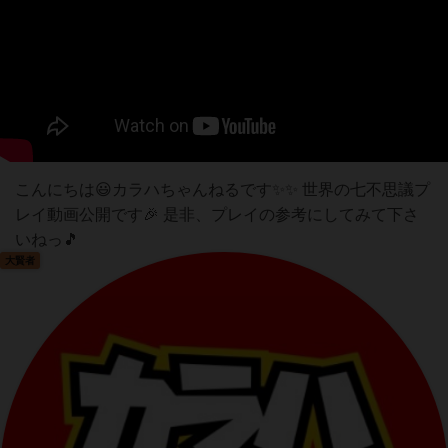
こんにちは😃カラハちゃんねるです✨✨ 世界の七不思議プ
レイ動画公開です🎉 是非、プレイの参考にしてみて下さ
いねっ🎵
大賢者