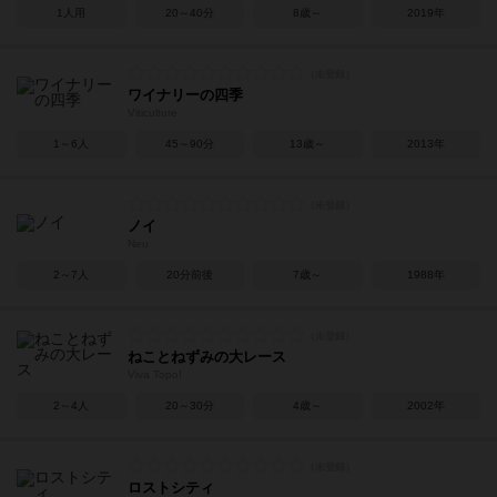
1人用
20～40分
8歳～
2019年
ワイナリーの四季
Viticulture
1～6人
45～90分
13歳～
2013年
ノイ
Neu
2～7人
20分前後
7歳～
1988年
ねことねずみの大レース
Viva Topo!
2～4人
20～30分
4歳～
2002年
ロストシティ