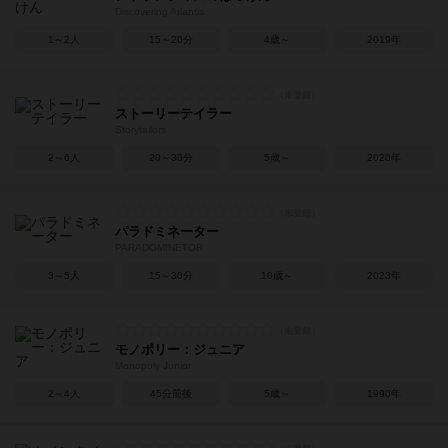
Discovering Atlantis
1～2人
15～20分
4歳～
2019年
ストーリーテイラー
Storytailors
2～6人
20～30分
5歳～
2020年
パラドミネーター
PARADOMINETOR
3～5人
15～30分
10歳～
2023年
モノポリー：ジュニア
Monopoly Junior
2～4人
45分前後
5歳～
1990年