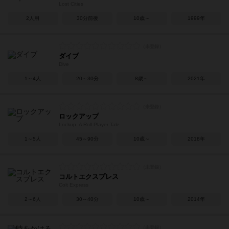
Lost Cities
2人用
30分前後
10歳～
1999年
ダイブ
Dive
1～4人
20～30分
8歳～
2021年
ロックアップ
Lockup: A Roll Player Tale
1～5人
45～90分
10歳～
2018年
コルトエクスプレス
Colt Express
2～6人
30～40分
10歳～
2014年