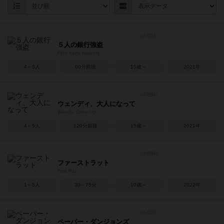
５人の銀行強盗
Fibe bank robbers
4～5人
60分前後
15歳～
2021年
ウェンディ、大人になって
Wendy, Grow Up
4～5人
120分前後
15歳～
2021年
ファーストラット
First Rat
1～5人
30～75分
10歳～
2022年
ペーパー・ダンジョンズ