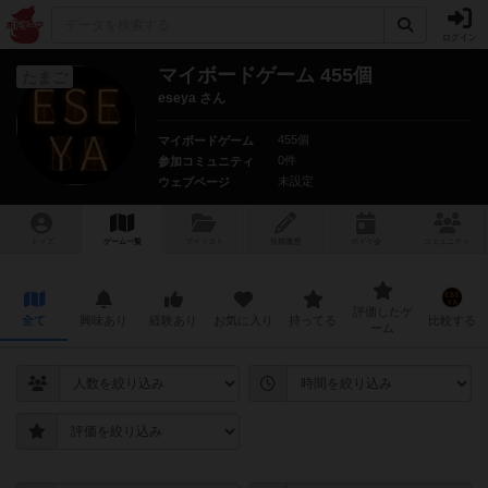
ログイン
マイボードゲーム 455個
たまご
eseya さん
455個
マイボードゲーム
0件
参加コミュニティ
未設定
ウェブページ
トップ
ゲーム一覧
マイリスト
投稿履歴
ボ
ドゲ
会
コミュニティ
評価したゲ
全て
興味あり
経験あり
お気に入り
持ってる
比較する
ーム