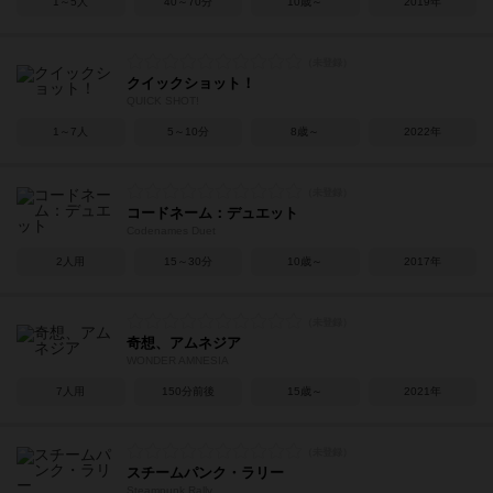
1～5人
40～70分
10歳～
2019年
クイックショット！
QUICK SHOT!
1～7人
5～10分
8歳～
2022年
コードネーム：デュエット
Codenames Duet
2人用
15～30分
10歳～
2017年
奇想、アムネジア
WONDER AMNESIA
7人用
150分前後
15歳～
2021年
スチームパンク・ラリー
Steampunk Rally