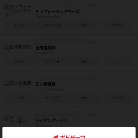
テラフォーミングマーズ
Terraforming Mars
1～5人
90～120分
12歳～
2016年
台湾製茶録
Formosa Tea
2～4人
40～90分
10歳～
－
王と枢機卿
Kardinal und König
3～5人
50～60分
12歳～
2000年
ライジング・サン
Rising Sun
3～5人
90～180分
13歳～
2017年