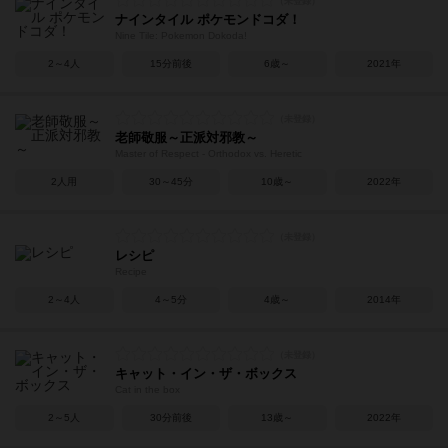
ナインタイル ポケモンドコダ！
Nine Tile: Pokemon Dokoda!
2～4人
15分前後
6歳～
2021年
老師敬服～正派対邪教～
Master of Respect - Orthodox vs. Heretic
2人用
30～45分
10歳～
2022年
レシピ
Recipe
2～4人
4～5分
4歳～
2014年
キャット・イン・ザ・ボックス
Cat in the box
2～5人
30分前後
13歳～
2022年