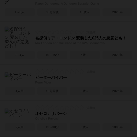
Paper Dungeons: A Dungeon Scrawler Game
1～8人
30分前後
10歳～
2020年
名探偵ミア・ロンドン 変装した625人の悪党ども！
Mia London and the Case of the 625 Scoundrels
2～4人
10～15分
5歳～
2020年
ピーターパイパー
Peter Piper
4人用
10分前後
8歳～
2025年
オセロ / リバーシ
Othello / Reversi
2人用
15～30分
5歳～
1883年