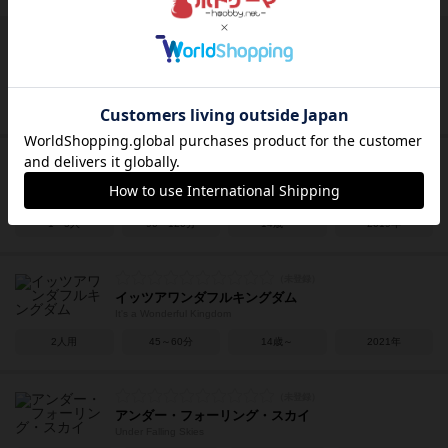
ワトソン＆ホームズ
Watson & Holmes
2～7人
45～75分
12歳～
2015年
クトゥルフ：死もまた死すべし
Cthulhu: Death May Die
1～5人
90～120分
14歳～
2019年
イッツアワンダフルキングダム
It's a Wonderful Kingdom
2人用
45～60分
14歳～
2021年
アンダー・フォーリング・スカイ
Under Falling Skies