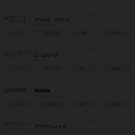
ガリレオ・ガリレイ
Galileo Galilei
1～4人
80～130分
12歳～
2024年
よくばりパグ
Mopsen
3～5人
30～40分
7歳～
2019年
海底探険
Deep Sea Adventure
2～6人
30分前後
8歳～
2014年
グラビティメイズ
Gravity Maze