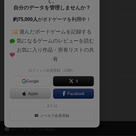
て、
ボードゲームを検索する
自分のデータを管理しませんか？
約75,000人
がボドゲーマを利用中！
ボードゲームの新着レビュー
遊んだボードゲームを記録する
ボードゲーム会情報
気になるゲームのレビューを読む
お気に入り作品・所有リストの共
メカニクス特集
有
掲示板・トピックス
ログイン / 会員登録（10秒）
Google
X
ボドとも・会員一覧
Apple
Facebook
ボードゲーム業界コラム
または
ボドゲーマご利用案内
メールで会員登録
ボードゲーム通販