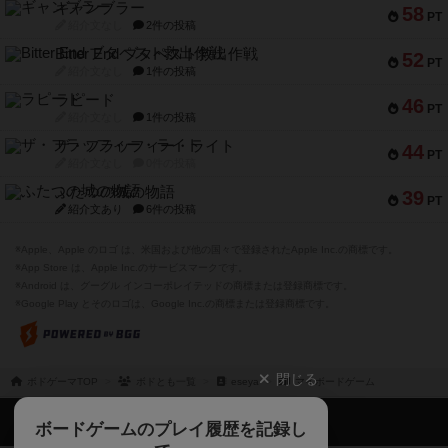
ギャンブラー
58
PT
紹介文なし
2件の投稿
Bitter End ブタペスト救出作戦
52
PT
紹介文なし
1件の投稿
ラピード
46
PT
紹介文なし
1件の投稿
ザ・フラッフィー・ライト
44
PT
紹介文なし
0件の投稿
ふたつの城の物語
39
PT
紹介文あり
6件の投稿
※Apple、Apple のロゴ は、米国および他の国々で登録されたApple Inc.の商標です。
※App Store は、Apple Inc.のサービスマークです。
※Android は、グーグル インコーポレイテッドの商標または登録商標です。
※Google Play とそのロゴは、Google Inc.の商標または登録商標です。
閉じる
ボドゲーマTOP
ボドとも一覧
eseya
マイボードゲーム
ボドゲーマTOP
ボードゲームのプレイ履歴を記録し