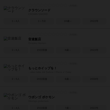
クラウンソード
CROWN SWORD
1～4人
1～5分
10歳～
2022年
音速飯店
Onsoku Hanten
2～6人
15分前後
6歳～
2022年
もっとホイップを！
...aber bitte mit Sahne / Piece o' Cake
2～5人
20分前後
8歳～
2008年
ウボンゴ ポケモン
Ubongo pokemon
1～4人
15分前後
7歳～
2022年