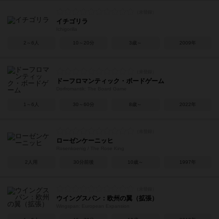
イチゴリラ
Ichigorilla
2～6人
10～20分
3歳～
2009年
ドーフロマンティック・ボードゲーム
Dorfromantik: The Board Game
1～6人
30～60分
8歳～
2022年
ローゼンケーニッヒ
Rosenkoenig / The Rose King
2人用
30分前後
10歳～
1997年
ウイングスパン：欧州の翼（拡張）
Wingspan: European Expansion