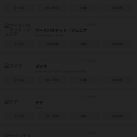
2～8人
45～60分
14歳～
2015年
ワードバスケット：ジュニア
Word Basket: Junior
2～8人
10分前後
4歳～
2019年
ゴジラ
Kaiju on the Earth Legends Godzilla
2～5人
50～70分
10歳～
2022年
ナナ
nana
2～5人
15～30分
6歳～
2021年