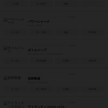
1人用
5～30分
8歳～
－
パワーシャーク
Power Shark
2～5人
15～30分
8歳～
2023年
ボトルインプ
The Bottle Imp / Flaschenteufel
2～4人
30分前後
10歳～
1995年
老師敬服
Master of Respect
3～5人
45～60分
12歳～
2016年
アトランティスのはっけん