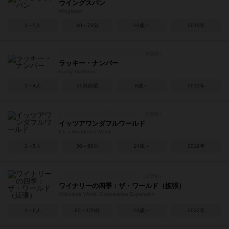
ウイングスパン
Wingspan
1～5人
40～70分
10歳～
2019年
ラッキー・ナンバー
Lucky Numbers
2～4人
20分前後
8歳～
2012年
イッツアワンダフルワールド
It's a Wonderful World
1～5人
30～60分
14歳～
2019年
ワイナリーの四季：ザ・ワールド（拡張）
Viticulture World: Cooperative Expansion
1～6人
60～120分
13歳～
2022年