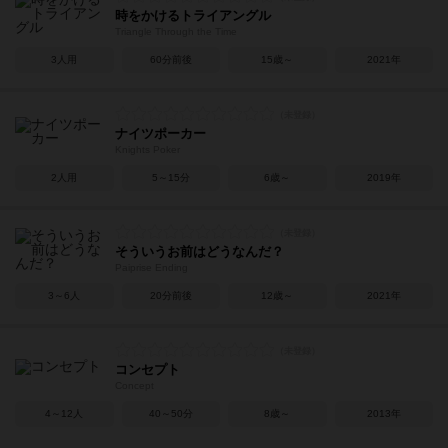
時をかけるトライアングル
Triangle Through the Time
3人用
60分前後
15歳～
2021年
ナイツポーカー
Knights Poker
2人用
5～15分
6歳～
2019年
そういうお前はどうなんだ？
Paiprise Ending
3～6人
20分前後
12歳～
2021年
コンセプト
Concept
4～12人
40～50分
8歳～
2013年