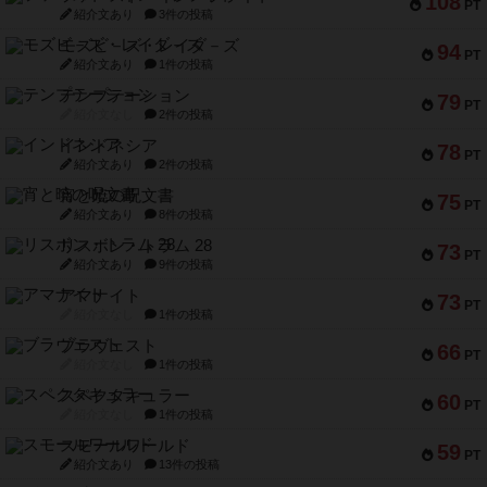
108
PT
紹介文あり
3件の投稿
モズビ－ズ・レイダ－ズ
94
PT
紹介文あり
1件の投稿
テンプテーション
79
PT
紹介文なし
2件の投稿
インドネシア
78
PT
紹介文あり
2件の投稿
宵と暁の呪文書
75
PT
紹介文あり
8件の投稿
リスボン・トラム 28
73
PT
紹介文あり
9件の投稿
アマナイト
73
PT
紹介文なし
1件の投稿
ブラヴェスト
66
PT
紹介文なし
1件の投稿
スペクタキュラー
60
PT
紹介文なし
1件の投稿
スモールワールド
59
PT
紹介文あり
13件の投稿