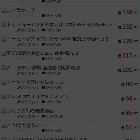
紹介文なし
2件の投稿
コンテナ
148
PT
紹介文なし
1件の投稿
ドゥームド・バタリオンズ：ASLモジュール11
132
PT
紹介文あり
1件の投稿
コード・オブ・ブシドー：ASLモジュール8
126
PT
紹介文あり
1件の投稿
宝石の煌き：デュエル 偽造者
117
PT
紹介文なし
1件の投稿
クランク! ：冒険者たち（拡張）
101
PT
紹介文あり
4件の投稿
マーケットフレッシュ
80
PT
紹介文あり
1件の投稿
クロス・オブ・アイアン
68
PT
紹介文あり
3件の投稿
ふたつの街の物語
65
PT
紹介文あり
18件の投稿
とうほうの！
61
PT
紹介文なし
1件の投稿
メメントオンラインタクティクス