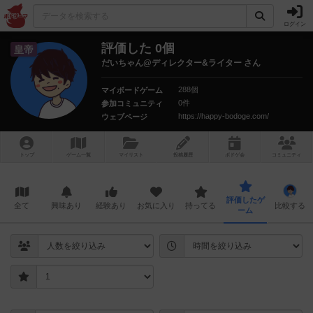
ログイン
評価した 0個
皇帝
だいちゃん@ディレクター&ライター さん
288個
マイボードゲーム
0件
参加コミュニティ
https://happy-bodoge.com/
ウェブページ
トップ
ゲーム一覧
マイリスト
投稿履歴
ボ
ドゲ
会
コミュニティ
評価したゲ
全て
興味あり
経験あり
お気に入り
持ってる
比較する
ーム