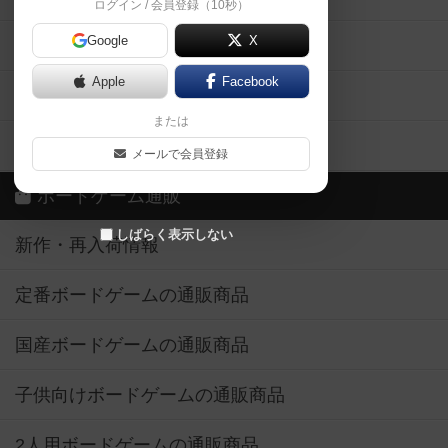
ログイン / 会員登録（10秒）
Google
X
ボドとも・会員一覧
Apple
Facebook
ボードゲーム業界コラム
または
ボドゲーマご利用案内
メールで会員登録
ボードゲーム通販
しばらく表示しない
新作・再入荷情報
定番ボードゲームの通販商品
国産ボードゲームの通販商品
子供向けボードゲームの通販商品
2人用ボードゲームの通販商品