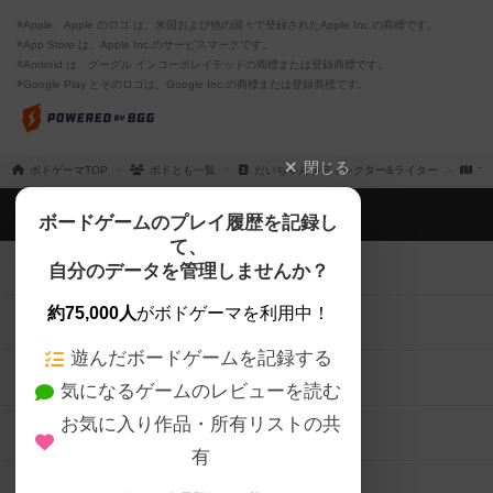
※Apple、Apple のロゴ は、米国および他の国々で登録されたApple Inc.の商標です。
※App Store は、Apple Inc.のサービスマークです。
※Android は、グーグル インコーポレイテッドの商標または登録商標です。
※Google Play とそのロゴは、Google Inc.の商標または登録商標です。
閉じる
ボドゲーマTOP
ボドとも一覧
だいちゃん@ディレクター&ライター
マ
ボドゲーマTOP
ボードゲームのプレイ履歴を記録し
て、
ボードゲームを検索する
自分のデータを管理しませんか？
約75,000人
がボドゲーマを利用中！
ボードゲームの新着レビュー
遊んだボードゲームを記録する
ボードゲーム会情報
気になるゲームのレビューを読む
お気に入り作品・所有リストの共
メカニクス特集
有
掲示板・トピックス