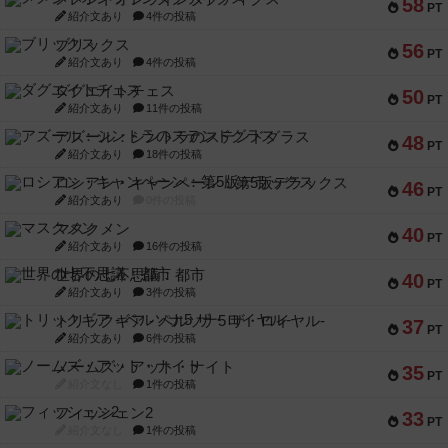
58
PT
紹介文あり
4件の投稿
ブリックス
56
PT
紹介文あり
4件の投稿
ダグエイトチェス
50
PT
紹介文あり
11件の投稿
アズール：シントラのステンドグラス
48
PT
紹介文あり
18件の投稿
ロシアン・キャンペーン：第5版デラックス
46
PT
紹介文あり
0件の投稿
マスクメン
40
PT
紹介文あり
16件の投稿
世界の七不思議：都市
40
PT
紹介文あり
3件の投稿
トリックギア - ペルソナ5 ザ・ロイヤル-
37
PT
紹介文あり
6件の投稿
ノームズ・アット・ナイト
35
PT
紹介文なし
1件の投稿
フィッシェン2
33
PT
紹介文なし
1件の投稿