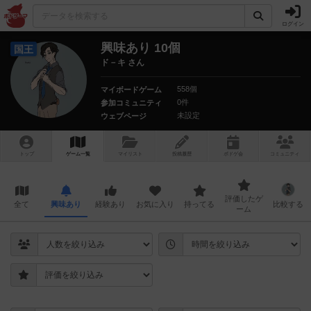
ログイン
興味あり 10個
国王
ド－キ さん
558個
マイボードゲーム
0件
参加コミュニティ
未設定
ウェブページ
トップ
ゲーム一覧
マイリスト
投稿履歴
ボ
ドゲ
会
コミュニティ
評価したゲ
全て
興味あり
経験あり
お気に入り
持ってる
比較する
ーム