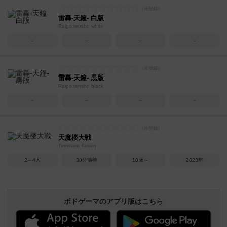
雷轟-天鐘- 白版
Raigo tensho white
－
－
－
－
雷轟-天鐘- 黒版
Raigo tensho black
－
－
－
－
天魔楼大戦
Temmaro Taisen
2～4人
30分前後
10歳～
2023年
ボドゲーマのアプリ版はこちら