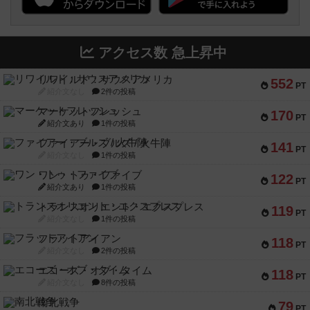
アクセス数 急上昇中
リワイルド：サウスアメリカ
552
PT
紹介文なし
2件の投稿
マーケットフレッシュ
170
PT
紹介文あり
1件の投稿
ファイアー・ブルズ / 火牛陣
141
PT
紹介文なし
1件の投稿
ワン・トゥ・ファイブ
122
PT
紹介文あり
1件の投稿
トランスオリエント・エクスプレス
119
PT
紹介文なし
1件の投稿
フラットアイアン
118
PT
紹介文なし
2件の投稿
エコーズ・オブ・タイム
118
PT
紹介文なし
8件の投稿
南北戦争
79
PT