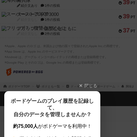
海兵隊
39
PT
紹介文あり
1件の投稿
スーパーストア3000
39
PT
紹介文なし
1件の投稿
フリップ７：復讐心とともに
37
PT
紹介文なし
2件の投稿
※Apple、Apple のロゴ は、米国および他の国々で登録されたApple Inc.の商標です。
※App Store は、Apple Inc.のサービスマークです。
※Android は、グーグル インコーポレイテッドの商標または登録商標です。
※Google Play とそのロゴは、Google Inc.の商標または登録商標です。
閉じる
ボドゲーマTOP
ボドとも一覧
ド－キ
マイボードゲーム
興味あ
ボドゲーマTOP
ボードゲームのプレイ履歴を記録し
て、
ボードゲームを検索する
自分のデータを管理しませんか？
約75,000人
がボドゲーマを利用中！
ボードゲームの新着レビュー