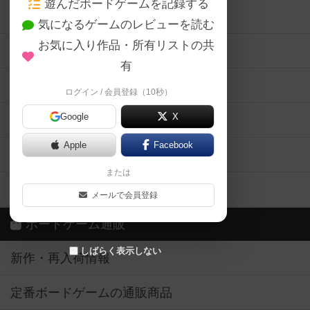
遊んだボードゲームを記録する
ボードゲーム会情報
気になるゲームのレビューを読む
お気に入り作品・所有リストの共
メカニクス特集
有
掲示板・トピックス
ログイン / 会員登録（10秒）
Google
X
ボドとも・会員一覧
Apple
Facebook
ボードゲーム業界コラム
または
ボドゲーマご利用案内
メールで会員登録
ボードゲーム通販
しばらく表示しない
新作・再入荷情報
定番ボードゲームの通販商品