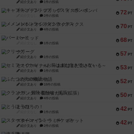
紹介文あり
1件の投稿
キャプテン・フリップ：イスラ・ボンバ
72
PT
紹介文なし
2件の投稿
メメントオンラインタクティクス
70
PT
紹介文あり
4件の投稿
パーミッド
68
PT
紹介文なし
1件の投稿
クリーグ
57
PT
紹介文あり
1件の投稿
セミファイナル ～お前はまだ生きている～
53
PT
紹介文あり
1件の投稿
ふたつの街の物語
52
PT
紹介文あり
18件の投稿
クランク! ：冒険者たち（拡張）
50
PT
紹介文あり
4件の投稿
とうほうの！
42
PT
紹介文なし
1件の投稿
スターマイン・ラミー ポケット
42
PT
紹介文あり
2件の投稿