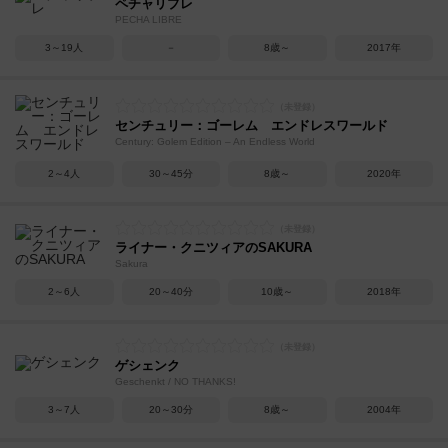
ペチャリブレ
PECHA LIBRE
3～19人
－
8歳～
2017年
センチュリー：ゴーレム エンドレスワールド
Century: Golem Edition – An Endless World
2～4人
30～45分
8歳～
2020年
ライナー・クニツィアのSAKURA
Sakura
2～6人
20～40分
10歳～
2018年
ゲシェンク
Geschenkt / NO THANKS!
3～7人
20～30分
8歳～
2004年