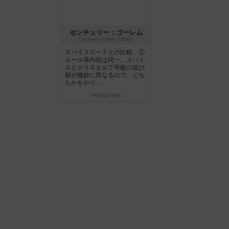
センチュリー：ゴーレム
Century: Golem Edition
スパイスロードとの比較。①
ルール等内容は同一。スパイ
スとクリスタルで等級の並び
順が微妙に異なるので、どち
らかをやり...
8年弱前
の投稿