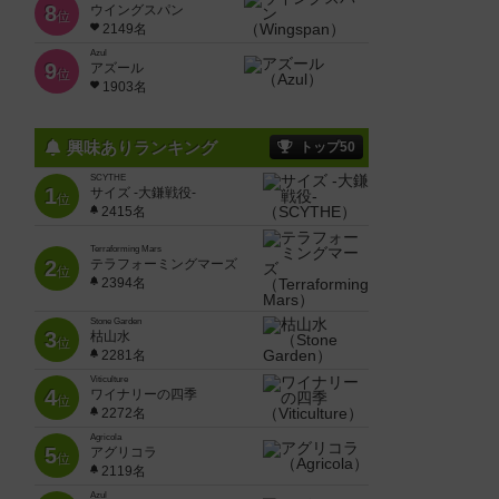
8
ウイングスパン
位
2149名
Azul
9
アズール
位
1903名
興味ありランキング
トップ50
SCYTHE
1
サイズ -大鎌戦役-
位
2415名
Terraforming Mars
2
テラフォーミングマーズ
位
2394名
Stone Garden
3
枯山水
位
2281名
Viticulture
4
ワイナリーの四季
位
2272名
Agricola
5
アグリコラ
位
2119名
Azul