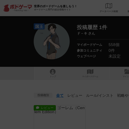
世界のボードゲームを楽しもう！
ボードゲーム専門の総合情報サイト
データベース
検
国王
投稿履歴 1件
ド－キ さん
558個
マイボードゲーム
0件
参加コミュニティ
未設定
ウェブページ
トップ
マイボードゲーム
マイリ
全て
レビュー
ルール
/インスト
戦略
や
投稿種別
レビュー