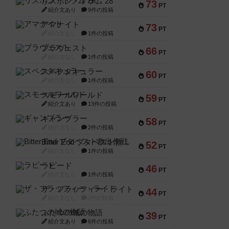
リスボン・トラム 28
73
PT
紹介文あり
9件の投稿
アマナイト
73
PT
紹介文なし
1件の投稿
ブラヴェスト
66
PT
紹介文なし
1件の投稿
スペクタキュラー
60
PT
紹介文なし
1件の投稿
スモールワールド
59
PT
紹介文あり
13件の投稿
ギャンブラー
58
PT
紹介文なし
2件の投稿
Bitter End ブタペスト救出作戦
52
PT
紹介文なし
1件の投稿
ラピード
46
PT
紹介文なし
1件の投稿
ザ・フラッフィー・ライト
44
PT
紹介文なし
0件の投稿
ふたつの城の物語
39
PT
紹介文あり
6件の投稿