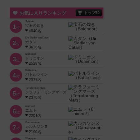
お気に入りランキング
トップ50
Splendor
1
宝石の煌き
位
4040名
Die Siedler von Catan
2
カタン
位
3616名
Dominion
3
ドミニオン
位
2528名
Battle Line
4
バトルライン
位
2377名
Terraforming Mars
5
テラフォーミングマーズ
位
2370名
6 nimmt!
6
ニムト
位
2201名
Carcassonne
7
カルカソンヌ
位
2190名
Wingspan