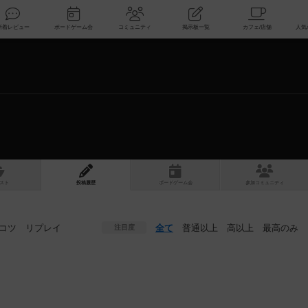
索
新着レビュー
ボードゲーム会
コミュニティ
掲示板一覧
スト
投稿履歴
ボ
ー
ドゲ
ーム
会
参加
コミュニティ
コツ
リプレイ
全て
普通以上
高以上
最高のみ
注目度