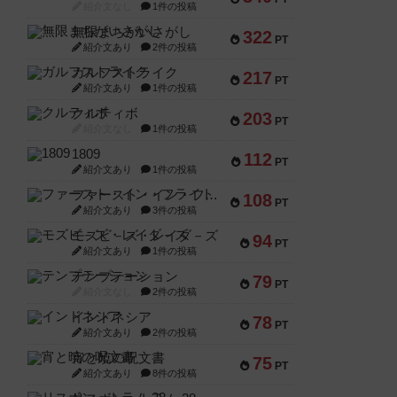
紹介文なし
1件の投稿
無限まちがいさがし
322
PT
紹介文あり
2件の投稿
ガルフストライク
217
PT
紹介文あり
1件の投稿
クルティボ
203
PT
紹介文なし
1件の投稿
1809
112
PT
紹介文あり
1件の投稿
ファースト・イン・フライト
108
PT
紹介文あり
3件の投稿
モズビ－ズ・レイダ－ズ
94
PT
紹介文あり
1件の投稿
テンプテーション
79
PT
紹介文なし
2件の投稿
インドネシア
78
PT
紹介文あり
2件の投稿
宵と暁の呪文書
75
PT
紹介文あり
8件の投稿