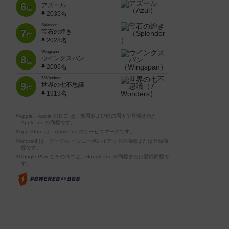
6
アズール
位
2035名
Splendor
7
宝石の煌き
位
2028名
Wingspan
8
ウイングスパン
位
2006名
7 Wonders
9
世界の七不思議
位
1919名
※Apple、Apple のロゴ は、米国および他の国々で登録された
Apple Inc.の商標です。
※App Store は、Apple Inc.のサービスマークです。
※Android は、グーグル インコーポレイテッドの商標または登録商
標です。
※Google Play とそのロゴは、Google Inc.の商標または登録商標で
す。