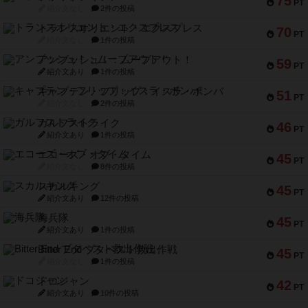
75
PT
紹介文なし
2件の投稿
トランスオリエント・エクスプレス
70
PT
紹介文なし
1件の投稿
アンブッシュ！：ムーブアウト！
59
PT
紹介文あり
1件の投稿
キャプテン・フリップ：イスラ・ボンバ
51
PT
紹介文なし
2件の投稿
ガルフストライク
46
PT
紹介文あり
1件の投稿
エコーズ・オブ・タイム
45
PT
紹介文なし
8件の投稿
スカルキング
45
PT
紹介文あり
12件の投稿
海兵隊
45
PT
紹介文あり
1件の投稿
Bitter End ブタペスト救出作戦
45
PT
紹介文なし
1件の投稿
ドコジャン
42
PT
紹介文あり
10件の投稿