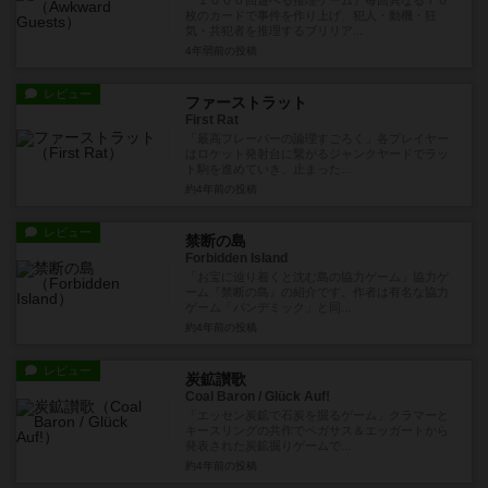
『１０００回遊べる推理ゲーム』毎回異なる７０
枚のカードで事件を作り上げ、犯人・動機・狂
気・共犯者を推理するブリリア...
4年弱前
の投稿
レビュー
ファーストラット
First Rat
「最高フレーバーの論理すごろく」各プレイヤー
はロケット発射台に繋がるジャンクヤードでラッ
ト駒を進めていき、止まった...
約4年前
の投稿
レビュー
禁断の島
Forbidden Island
「お宝に辿り着くと沈む島の協力ゲーム」協力ゲ
ーム『禁断の島』の紹介です。作者は有名な協力
ゲーム「パンデミック」と同...
約4年前
の投稿
レビュー
炭鉱讃歌
Coal Baron / Glück Auf!
「エッセン炭鉱で石炭を掘るゲーム」クラマーと
キースリングの共作でペガサス＆エッガートから
発表された炭鉱掘りゲームで...
約4年前
の投稿