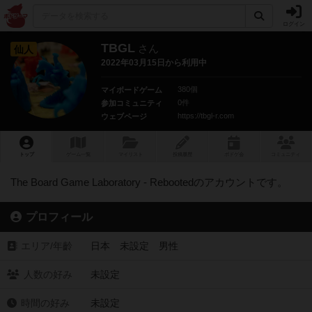
ログイン
TBGL
さん
仙人
2022年03月15日から利用中
380個
マイボードゲーム
0件
参加コミュニティ
https://tbgl-r.com
ウェブページ
トップ
ゲーム一覧
マイリスト
投稿履歴
ボ
ドゲ
会
コミュニティ
The Board Game Laboratory - Rebootedのアカウントです。
プロフィール
エリア/年齡
日本 未設定 男性
人数の好み
未設定
時間の好み
未設定