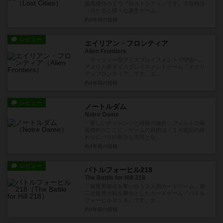
最高傑作の１つ『ロストシティ』です。３段商法
（当たると様々な派生ゲーム...
約4年前
の投稿
レビュー
エイリアン・フロンティア
Alien Frontiers
「ヤッツィー型ダイスプレイスメントで宇宙へ」
アメリカ産ダイスプレイスメントゲーム『エイリ
アンフロンティア』です。エ...
約4年前
の投稿
レビュー
ノートルダム
Notre Dame
「新しいチャレンジと経験の融合：フェルトの最
高傑作がここに」ゲームの目的は「１４世紀の終
わりにパリの有力な市民とな...
約4年前
の投稿
レビュー
バトルフォーヒル218
The Battle for Hill 218
「最重要拠点を奪い合う２人用カードゲーム」第
二次世界大戦を舞台としたカードゲーム『バトル
フォーヒル２１８』です。カ...
約4年前
の投稿