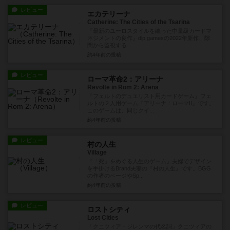
レビュー
エカテリーナ
Catherine: The Cities of the Tsarina
『最新のユーロスタイルを纏った中量級カードマ
ネジメントの良作』dlp gamesの2022年新作、隙
間から監視する...
約4年前
の投稿
レビュー
ローマ革命2：アリーナ
Revolte in Rom 2: Arena
『フェルトのデュエリスト用カードゲーム』フェ
ルトの２人用ゲーム『アリーナ：ローマII』です。
このゲームは、同じクイ...
約4年前
の投稿
レビュー
村の人生
Village
『「死」をめぐる人生のゲーム』夫婦でデザイン
を手掛けるBrand夫妻の『村の人生』です。BGG
の作者のページやSp...
約4年前
の投稿
レビュー
ロストシティ
Lost Cities
「クニツィア・ジレンマの代名詞」クニツィアの