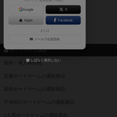
ログイン / 会員登録（10秒）
Google
X
ボドとも・会員一覧
Apple
Facebook
ボードゲーム業界コラム
または
ボドゲーマご利用案内
メールで会員登録
ボードゲーム通販
しばらく表示しない
新作・再入荷情報
定番ボードゲームの通販商品
国産ボードゲームの通販商品
子供向けボードゲームの通販商品
2人用ボードゲームの通販商品