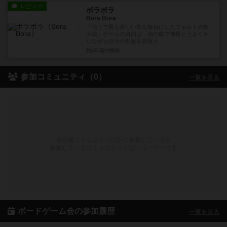
レビュー
ボラボラ
Bora Bora
「地上で最も美しい島を舞台にしたフェルトの集
大成」ゲームの目的は「南の島で神様とうまくや
りながら自分の部族を発展さ...
約4年前
の投稿
参加コミュニティ（0）
一覧を見る
非公開コミュニティのみに参加しているか
参加しているコミュニティがないユーザーです
ボードゲーム会の参加履歴
一覧を見る