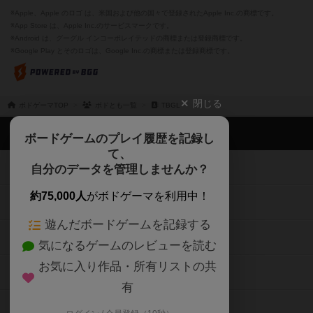
※Apple、Apple のロゴ は、米国および他の国々で登録されたApple Inc.の商標です。
※App Store は、Apple Inc.のサービスマークです。
※Android は、グーグル インコーポレイテッドの商標または登録商標です。
※Google Play とそのロゴは、Google Inc.の商標または登録商標です。
閉じる
ボドゲーマTOP
ボドとも一覧
TBGL
ボドゲーマTOP
ボードゲームのプレイ履歴を記録し
て、
ボードゲームを検索する
自分のデータを管理しませんか？
約75,000人
がボドゲーマを利用中！
ボードゲームの新着レビュー
遊んだボードゲームを記録する
ボードゲーム会情報
気になるゲームのレビューを読む
お気に入り作品・所有リストの共
メカニクス特集
有
掲示板・トピックス