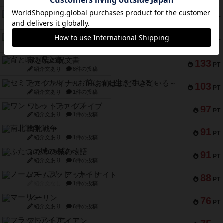
紹介文あり
2件の投稿
リワイルド：サウスアメリカ
389
PT
紹介文なし
2件の投稿
アンダー・ザ・テーブラー
378
PT
紹介文あり
1件の投稿
宵と暁の呪文書
133
PT
紹介文あり
8件の投稿
セミファイナル ～お前はまだ生きている～
103
PT
紹介文あり
1件の投稿
ワン・トゥ・ファイブ
97
PT
紹介文あり
1件の投稿
南北戦争
91
PT
紹介文あり
1件の投稿
ふたつの城の物語
91
PT
紹介文あり
6件の投稿
ノームズ・アット・ナイト
88
PT
紹介文なし
1件の投稿
マーリン
76
PT
紹介文あり
6件の投稿
フラットアイアン