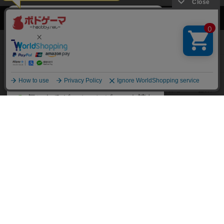
ボドゲーマTOP
ボードゲームのプレイ履歴を記録し
て、
ボードゲームを検索する
自分のデータを管理しませんか？
約75,000人
がボドゲーマを利用中！
ボードゲームの新着レビュー
遊んだボードゲームを記録する
ボードゲーム会情報
気になるゲームのレビューを読む
お気に入り作品・所有リストの共
メカニクス特集
有
掲示板・トピックス
ログイン / 会員登録（10秒）
Google
X
ボドとも・会員一覧
Apple
Facebook
ボードゲーム業界コラム
または
ボドゲーマご利用案内
メールで会員登録