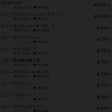
1809
112
PT
紹介文あり
1件の投稿
ファースト・イン・フライト
108
PT
紹介文あり
3件の投稿
モズビ－ズ・レイダ－ズ
94
PT
紹介文あり
1件の投稿
テンプテーション
79
PT
紹介文なし
2件の投稿
インドネシア
78
PT
紹介文あり
2件の投稿
宵と暁の呪文書
75
PT
紹介文あり
8件の投稿
リスボン・トラム 28
73
PT
紹介文あり
9件の投稿
アマナイト
73
PT
紹介文なし
1件の投稿
ブラヴェスト
66
PT
紹介文なし
1件の投稿
スペクタキュラー
60
PT
紹介文なし
1件の投稿