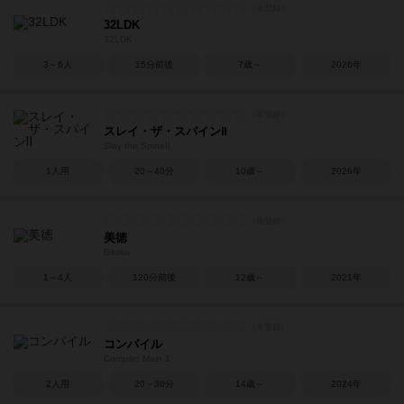
32LDK
32LDK
3～6人
15分前後
7歳～
2026年
スレイ・ザ・スパインⅡ
Slay the SpineⅡ
1人用
20～40分
10歳～
2026年
美徳
Bitoku
1～4人
120分前後
12歳～
2021年
コンパイル
Compile: Main 1
2人用
20～30分
14歳～
2024年