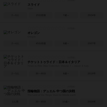
スライド
Slide
2～6人
15分前後
7歳～
2024年
オレゴン
Oregon
2～4人
45分前後
8歳～
2007年
チケットトゥライド：日本＆イタリア
Ticket to Ride Map Collection: Volume 7 – Japan & Italy
2～5人
30～60分
8歳～
2019年
指輪物語：デュエル 中つ国の決戦
The Lord of the Rings: Duel for Middle-earth
2人用
30～45分
10歳～
2024年