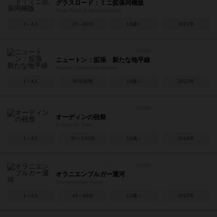
グラスロード：ミニ拡張同梱版
Glass Road & mini expansion
1～4人
20～80分
13歳～
2021年
ニュートン：拡張 新たな地平線
Newton: Nuevos Horizontes
1～4人
90分前後
14歳～
2022年
オーディンの祝祭
A Feast for Odin
1～4人
30～120分
12歳～
2016年
オラニエンブルガー運河
Oranienburger Kanal
1～2人
45～90分
12歳～
2022年