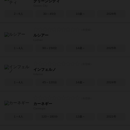
グリーンシティ
Green City
2～6人
30～45分
10歳～
2026年
ルシアー
Luthier
1～4人
90～150分
14歳～
2025年
インフェルノ
Inferno
1～4人
45～120分
14歳～
2024年
カーネギー
Carnegie
1～4人
120～180分
12歳～
2021年