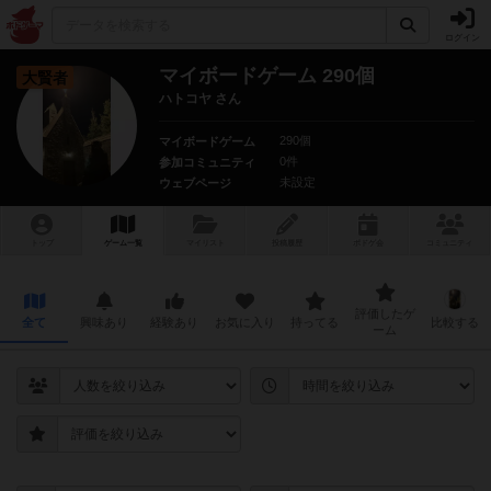
ログイン
マイボードゲーム 290個
大賢者
ハトコヤ さん
290個
マイボードゲーム
0件
参加コミュニティ
未設定
ウェブページ
トップ
ゲーム一覧
マイリスト
投稿履歴
ボ
ドゲ
会
コミュニティ
評価したゲ
全て
興味あり
経験あり
お気に入り
持ってる
比較する
ーム