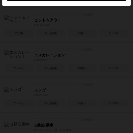
ヒット＆アウト
Hits & Outs
2人用
15分前後
8歳～
2025年
エスカレーション！
Escalation!
2～6人
15分前後
10歳～
2007年
スシゴー
Sushi Go!
2～5人
15分前後
8歳～
2013年
自動自動車
DRIVERLESS AUTOMOBILE