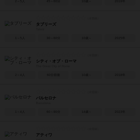
2～5人
45～60分
10歳～
2019年
タブリーズ
Tabriz
1～5人
30～60分
10歳～
2025年
シティ・オブ・ローマ
The Great City of Rome
2～4人
60分前後
10歳～
2018年
バルセロナ
Barcelona
1～4人
60～90分
14歳～
2023年
アティワ
Atiwa