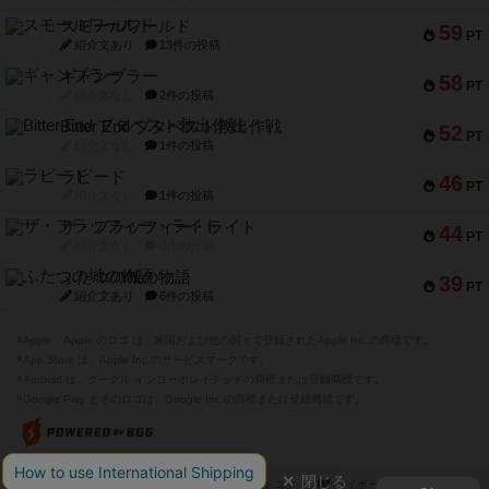
スモールワールド
59
PT
紹介文あり
13件の投稿
ギャンブラー
58
PT
紹介文なし
2件の投稿
Bitter End ブタペスト救出作戦
52
PT
紹介文なし
1件の投稿
ラピード
46
PT
紹介文なし
1件の投稿
ザ・フラッフィー・ライト
44
PT
紹介文なし
0件の投稿
ふたつの城の物語
39
PT
紹介文あり
6件の投稿
※Apple、Apple のロゴ は、米国および他の国々で登録されたApple Inc.の商標です。
※App Store は、Apple Inc.のサービスマークです。
※Android は、グーグル インコーポレイテッドの商標または登録商標です。
※Google Play とそのロゴは、Google Inc.の商標または登録商標です。
閉じる
ボドゲーマTOP
ボドとも一覧
ハトコヤ
マイボードゲーム