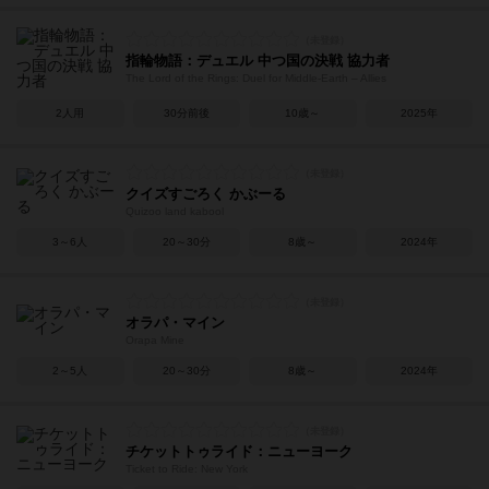
指輪物語：デュエル 中つ国の決戦 協力者
The Lord of the Rings: Duel for Middle-Earth – Allies
2人用
30分前後
10歳～
2025年
クイズすごろく かぶーる
Quizoo land kabool
3～6人
20～30分
8歳～
2024年
オラパ・マイン
Orapa Mine
2～5人
20～30分
8歳～
2024年
チケットトゥライド：ニューヨーク
Ticket to Ride: New York