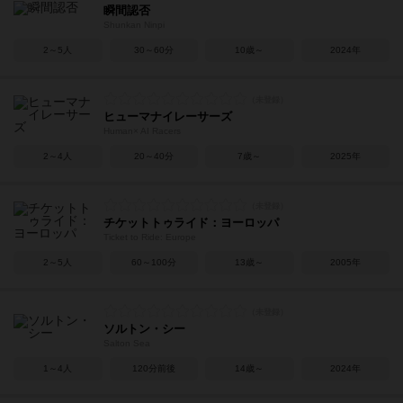
瞬間認否
Shunkan Ninpi
2～5人
30～60分
10歳～
2024年
ヒューマナイレーサーズ
Human× AI Racers
2～4人
20～40分
7歳～
2025年
チケットトゥライド：ヨーロッパ
Ticket to Ride: Europe
2～5人
60～100分
13歳～
2005年
ソルトン・シー
Salton Sea
1～4人
120分前後
14歳～
2024年