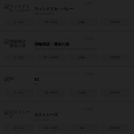
ウィンドミル・バレー
Windmill Valley
1～4人
45～90分
14歳～
2024年
指輪物語：運命の旅
The Lord of the Rings: Fate of the Fellowship
1～5人
60～150分
14歳～
2025年
K2
K2
1～5人
60～80分
10歳～
2010年
ロストシーズ
Lost Seas
2～4人
20～30分
7歳～
2022年