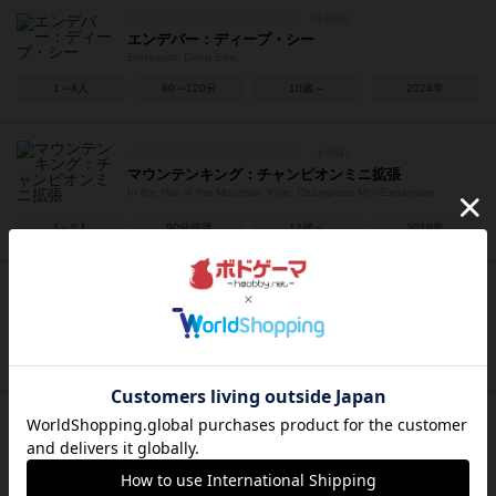
エンデバー：ディープ・シー
Endeavor: Deep Sea
1～4人
60～120分
10歳～
2024年
マウンテンキング：チャンピオンミニ拡張
In the Hall of the Mountain King: Champions Mini-Expansion
1～5人
90分前後
12歳～
2019年
マウンテン・キング
In the Hall of the Mountain King
2～5人
75～90分
12歳～
2019年
キングダム・オブ・ダイス
Kingdom of Dice
1～4人
20～30分
8歳～
2025年