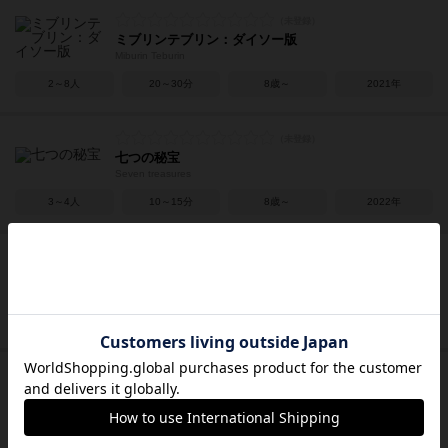
ミブリンテブリン：ダイソー版
Miburin Teburin
2～8人
20～30分
8歳～
2021年
七つの秘宝
Seven treasures
3～4人
10～15分
8歳～
2022年
ギリギリ
GIRIGIRI
2～6人
15分前後
6歳～
2022年
ダイソーのトポロメモリー
TOPOLOMEMORY for Daiso
2～5人
10分前後
6歳～
2022年