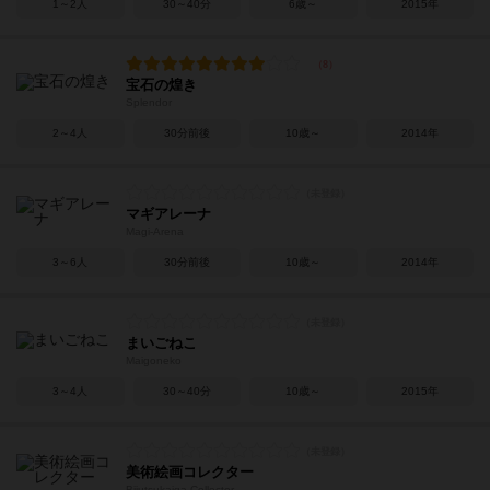
1～2人
30～40分
6歳～
2015年
宝石の煌き
Splendor
2～4人
30分前後
10歳～
2014年
マギアレーナ
Magi-Arena
3～6人
30分前後
10歳～
2014年
まいごねこ
Maigoneko
3～4人
30～40分
10歳～
2015年
美術絵画コレクター
Bijutsukaiga Collector