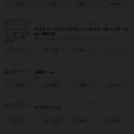
2人用
5～10分
8歳～
2020年
ライナー・クニツィアのシャーロック・ホームズ ベイ
カー街221B
Sherlock Holmes Consulting Detective - 221B Baker Street-
2～5人
30～40分
8歳～
－
人狼ゲーム
Jinro Game
7～30人
15～40分
10歳～
2002年
クリプティッド
Cryptid
3～5人
30～50分
10歳～
2018年