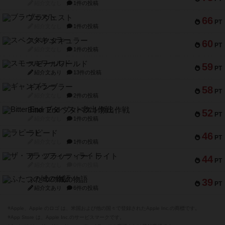
紹介文なし
1件の投稿
ブラヴェスト
66
PT
紹介文なし
1件の投稿
スペクタキュラー
60
PT
紹介文なし
1件の投稿
スモールワールド
59
PT
紹介文あり
13件の投稿
ギャンブラー
58
PT
紹介文なし
2件の投稿
Bitter End ブタペスト救出作戦
52
PT
紹介文なし
1件の投稿
ラピード
46
PT
紹介文なし
1件の投稿
ザ・フラッフィー・ライト
44
PT
紹介文なし
0件の投稿
ふたつの城の物語
39
PT
紹介文あり
6件の投稿
※Apple、Apple のロゴ は、米国および他の国々で登録されたApple Inc.の商標です。
※App Store は、Apple Inc.のサービスマークです。