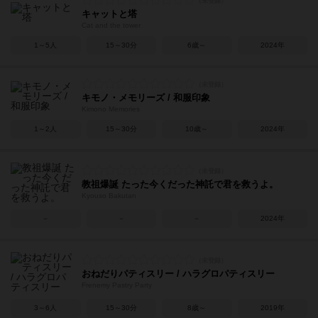
キャットと塔
Cat and the tower
1～5人
15～30分
6歳～
2024年
キモノ・メモリーズ / 和服印象
Kimono Memories
1～2人
15～30分
10歳～
2024年
教祖爆誕 たった今くだった神託で君を救うよ。
Kyouso Bakutan
－
－
－
2024年
おねだりパティスリー / ハラグロパティスリー
Frenemy Pastry Party
3～6人
15～30分
8歳～
2019年