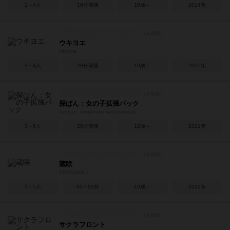
2～4人
10分前後
10歳～
2014年
ウキヨエ
Ukiyo-e
2～4人
20分前後
10歳～
2025年
探ぱん：女の子拡張パック
Tanpan: onnanoko kakutyopack
3～6人
20分前後
12歳～
2021年
蔵咲
KURASAKU
2～5人
60～90分
10歳～
2022年
サクラフロント