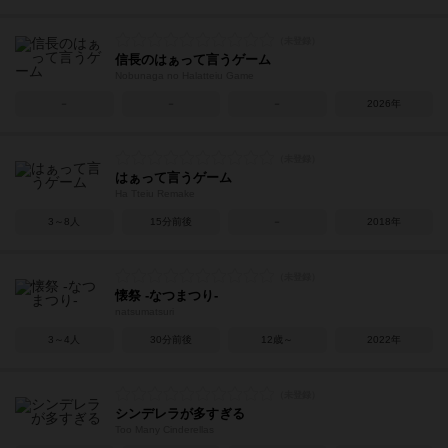
信長のはぁって言うゲーム
Nobunaga no Halatteiu Game
－
－
－
2026年
はぁって言うゲーム
Ha Tteiu Remake
3～8人
15分前後
－
2018年
懐祭 -なつまつり-
natsumatsuri
3～4人
30分前後
12歳～
2022年
シンデレラが多すぎる
Too Many Cinderellas