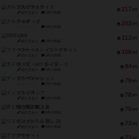
ガルフストライク
217
PT
紹介文あり
1件の投稿
クルティボ
203
PT
紹介文なし
1件の投稿
1809
112
PT
紹介文あり
1件の投稿
ファースト・イン・フライト
108
PT
紹介文あり
3件の投稿
モズビ－ズ・レイダ－ズ
94
PT
紹介文あり
1件の投稿
テンプテーション
79
PT
紹介文なし
2件の投稿
インドネシア
78
PT
紹介文あり
2件の投稿
宵と暁の呪文書
75
PT
紹介文あり
8件の投稿
リスボン・トラム 28
73
PT
紹介文あり
9件の投稿
アマナイト
73
PT