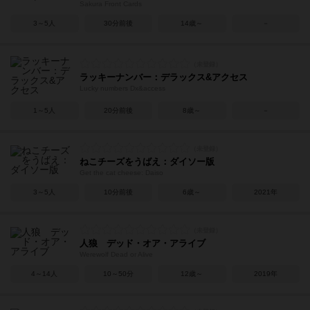
Sakura Front Cards
3～5人
30分前後
14歳～
－
ラッキーナンバー：デラックス&アクセス
Lucky numbers Dx&access
1～5人
20分前後
8歳～
－
ねこチーズをうばえ：ダイソー版
Get the cat cheese: Daiso
3～5人
10分前後
6歳～
2021年
人狼 デッド・オア・アライブ
Werewolf Dead or Alive
4～14人
10～50分
12歳～
2019年