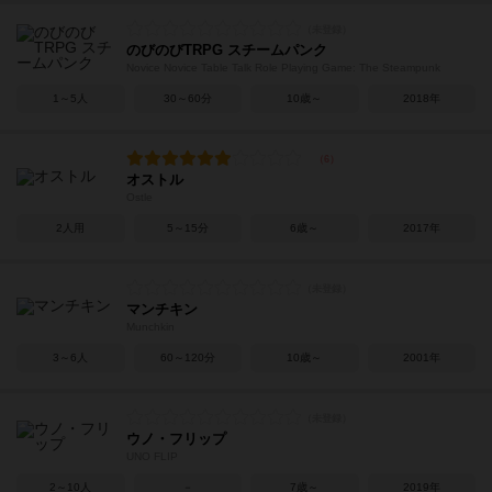
のびのびTRPG スチームパンク
Novice Novice Table Talk Role Playing Game: The Steampunk
1～5人
30～60分
10歳～
2018年
オストル
Ostle
2人用
5～15分
6歳～
2017年
マンチキン
Munchkin
3～6人
60～120分
10歳～
2001年
ウノ・フリップ
UNO FLIP
2～10人
－
7歳～
2019年