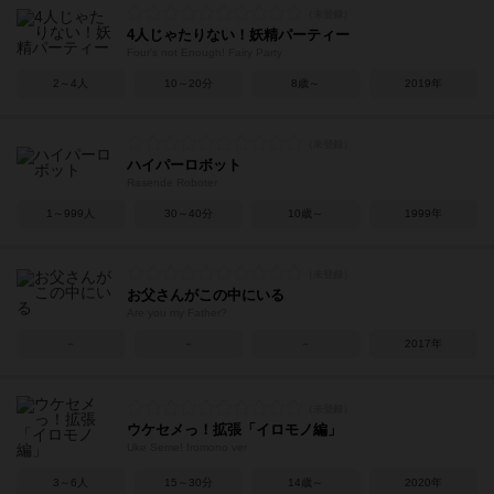
4人じゃたりない！妖精パーティー
Four’s not Enough! Fairy Party
2～4人
10～20分
8歳～
2019年
ハイパーロボット
Rasende Roboter
1～999人
30～40分
10歳～
1999年
お父さんがこの中にいる
Are you my Father?
－
－
－
2017年
ウケセメっ！拡張「イロモノ編」
Uke Seme! Iromono ver
3～6人
15～30分
14歳～
2020年