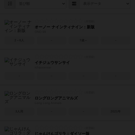
オーノー ナインティナイン：新版
ONO 99
2～6人
－
7歳～
－
イチジュウサンサイ
Ichijusansai
－
－
－
－
ロングロングアニマルズ
Long Long Animals
3人用
－
－
2021年
じゃんけんゴリラ：ダイソー版