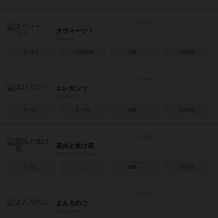
スウィーツ！
Sweets!
1～4人
15分前後
7歳～
2016年
エレガンツ
Élégants
3～6人
3～5分
9歳～
2018年
花火と生け花
Hanabi & Ikebana
2～5人
－
8歳～
2010年
よんろのご
IGO puzzle