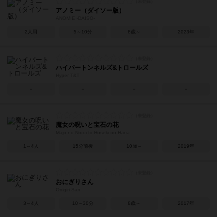
アノミー（ダイソー版）
ANOMIE -DAISO-
2人用
5～10分
8歳～
2023年
ハイパートンネルズ&トロールズ
Hyper T&T
－
－
－
－
魔女の呪いと宝石の花
Majo no Noroi to Hoseki no Hana
1～4人
15分前後
10歳～
2019年
おにぎりさん
Onigiri San
3～4人
10～30分
8歳～
2017年