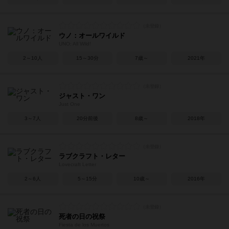
ウノ：オールワイルド
UNO: All Wild!
2～10人
15～30分
7歳～
2021年
ジャスト・ワン
Just One
3～7人
20分前後
8歳～
2018年
ラブクラフト・レター
Lovecraft Letter
2～6人
5～15分
10歳～
2016年
死者の日の祝祭
Fiesta de los Muertos