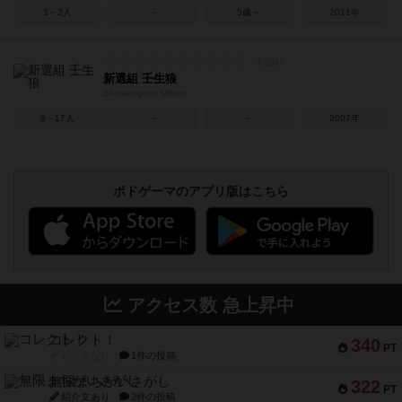
1～2人
－
5歳～
2011年
新選組 壬生狼
Shinsengumi Miburo
9～17人
－
－
2007年
ボドゲーマのアプリ版はこちら
アクセス数 急上昇中
コレクト！
340
PT
紹介文なし
1件の投稿
無限まちがいさがし
322
PT
紹介文あり
2件の投稿