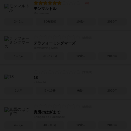
モンマルトル
Montmartre
2～5人
30分前後
10歳～
2019年
テラフォーミングマーズ
Terraforming Mars
1～5人
90～120分
12歳～
2016年
18
Ichihachi
2人用
5～10分
6歳～
2020年
真贋のはざまで
Shingan no Hazamade
4～9人
40～90分
12歳～
2018年