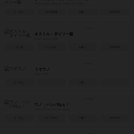
Rock-paper-scissors gorilla for Daiso
2～8人
10分前後
6歳～
2020年
オストル：ダイソー版
board game ostle
2人用
5～15分
6歳～
2020年
うそウノ
USO UNO
2～6人
－
7歳～
－
ウノ：ハンパねぇ！
UNO: Show 'Em No Mercy
2～6人
15～30分
7歳～
2024年