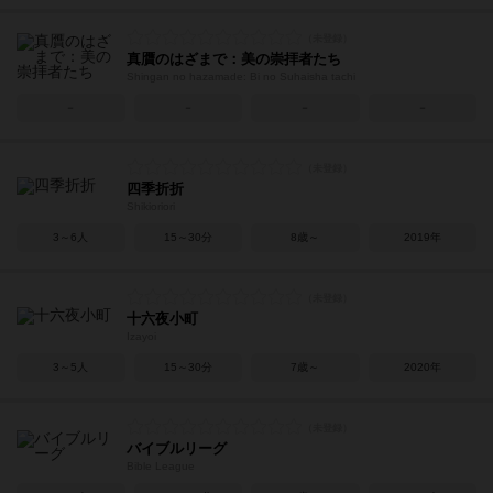
真贋のはざまで：美の崇拝者たち
Shingan no hazamade: Bi no Suhaisha tachi
－
－
－
－
四季折折
Shikioriori
3～6人
15～30分
8歳～
2019年
十六夜小町
Izayoi
3～5人
15～30分
7歳～
2020年
バイブルリーグ
Bible League