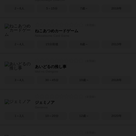
2～6人
5～15分
7歳～
2018年
ねこあつめカードゲーム
Nekoatsume Card Game
2～4人
15分前後
8歳～
2013年
あいどるの推し事
Idol no Oshigoto
3～4人
30～45分
10歳～
2018年
ジェミノア
Geminoa
1～2人
10～20分
12歳～
2020年