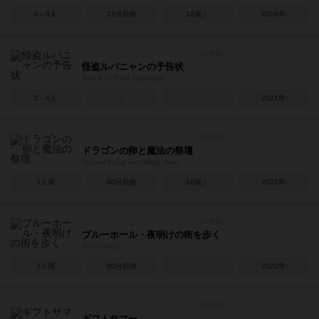
4～8人
15分前後
12歳～
2019年
怪盗ルパニャンの予告状
Notice of Thief Rupanyan
2～4人
－
－
2021年
ドラゴンの卵と魔法の祭壇
Dragon's egg and Magic Altar
3人用
30分前後
10歳～
2022年
ブルーホール・夜明けの街を歩く
BLUEHALL
3人用
30分前後
－
2022年
ギフトサマー