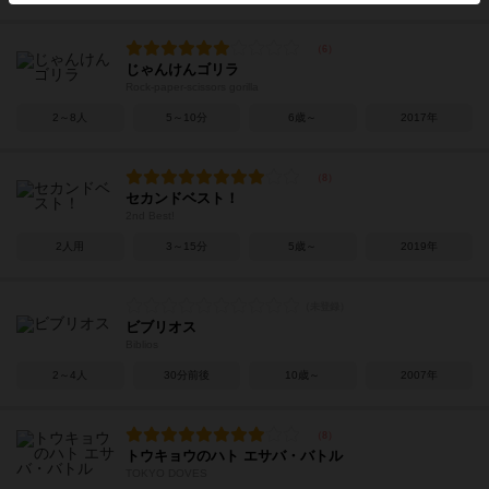
じゃんけんゴリラ
Rock-paper-scissors gorilla
2～8人
5～10分
6歳～
2017年
セカンドベスト！
2nd Best!
2人用
3～15分
5歳～
2019年
ビブリオス
Biblios
2～4人
30分前後
10歳～
2007年
トウキョウのハト エサバ・バトル
TOKYO DOVES