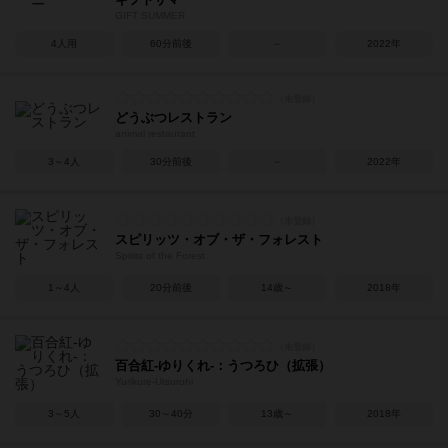
GIFT SUMMER
4人用
60分前後
－
2022年
どうぶつレストラン
animal restaurant
3～4人
30分前後
－
2022年
スピリッツ・オブ・ザ・フォレスト
Spirits of the Forest
1～4人
20分前後
14歳～
2018年
百合紅-ゆりくれ-：うつろひ（拡張）
Yurikure-Utsurohi
3～5人
30～40分
13歳～
2018年