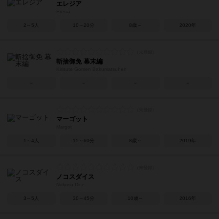
エレジア
Eresia
2～5人
10～20分
8歳～
2020年
斬捨御免 幕末編
Kirisute Gomen Bakumatsuhen
－
－
－
－
マーゴット
Margot
1～4人
15～60分
8歳～
2019年
ノコスダイス
Nokosu Dice
3～5人
30～45分
10歳～
2016年