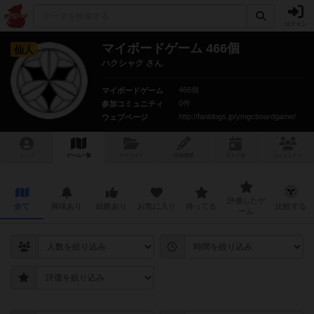
ログイン
マイボードゲーム 466個
仙人
ハクシャク さん
466個
マイボードゲーム
0件
参加コミュニティ
http://fanblogs.jp/ymgcboardgame/
ウェブページ
トップ
ゲーム一覧
マイリスト
投稿履歴
ボ
ドゲ
会
コミュニティ
評価したゲ
全て
興味あり
経験あり
お気に入り
持ってる
比較する
ーム