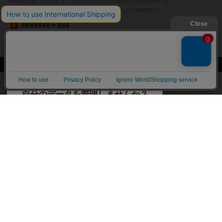
※Android は、グーグル インコーポレイテッドの商標または登録商標です。
※Google Play とそのロゴは、Google Inc.の商標または登録商標です。
閉じる
ボドゲーマTOP
ボドとも一覧
ハクシャク
マイボードゲーム
ボドゲーマTOP
ボードゲームのプレイ履歴を記録し
て、
ボードゲームを検索する
自分のデータを管理しませんか？
約75,000人
がボドゲーマを利用中！
ボードゲームの新着レビュー
遊んだボードゲームを記録する
ボードゲーム会情報
気になるゲームのレビューを読む
お気に入り作品・所有リストの共
メカニクス特集
有
掲示板・トピックス
ログイン / 会員登録（10秒）
Google
X
ボドとも・会員一覧