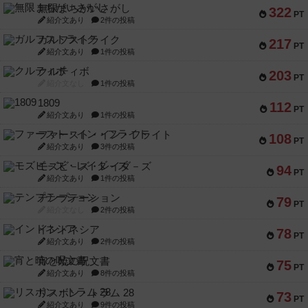
無限まちがいさがし
322
PT
紹介文あり
2件の投稿
ガルフストライク
217
PT
紹介文あり
1件の投稿
クルティボ
203
PT
紹介文なし
1件の投稿
1809
112
PT
紹介文あり
1件の投稿
ファースト・イン・フライト
108
PT
紹介文あり
3件の投稿
モズビ－ズ・レイダ－ズ
94
PT
紹介文あり
1件の投稿
テンプテーション
79
PT
紹介文なし
2件の投稿
インドネシア
78
PT
紹介文あり
2件の投稿
宵と暁の呪文書
75
PT
紹介文あり
8件の投稿
リスボン・トラム 28
73
PT
紹介文あり
9件の投稿