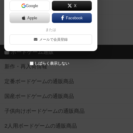
Google
X
ボドとも・会員一覧
Apple
Facebook
ボードゲーム業界コラム
または
ボドゲーマご利用案内
メールで会員登録
ボードゲーム通販
しばらく表示しない
新作・再入荷情報
定番ボードゲームの通販商品
国産ボードゲームの通販商品
子供向けボードゲームの通販商品
2人用ボードゲームの通販商品