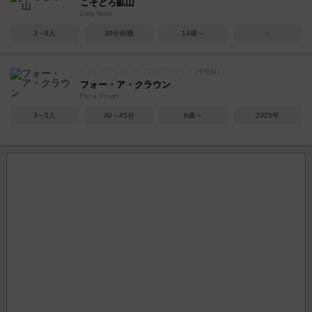
こそどろ鉱山
Dirty Work
3～8人
30分前後
14歳～
－
フォー・ア・クラウン
For a Crown
3～5人
30～45分
8歳～
2025年