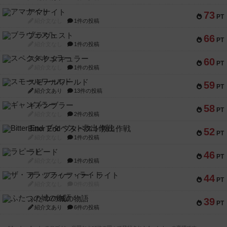
アマナイト
73
PT
紹介文なし
1件の投稿
ブラヴェスト
66
PT
紹介文なし
1件の投稿
スペクタキュラー
60
PT
紹介文なし
1件の投稿
スモールワールド
59
PT
紹介文あり
13件の投稿
ギャンブラー
58
PT
紹介文なし
2件の投稿
Bitter End ブタペスト救出作戦
52
PT
紹介文なし
1件の投稿
ラピード
46
PT
紹介文なし
1件の投稿
ザ・フラッフィー・ライト
44
PT
紹介文なし
0件の投稿
ふたつの城の物語
39
PT
紹介文あり
6件の投稿