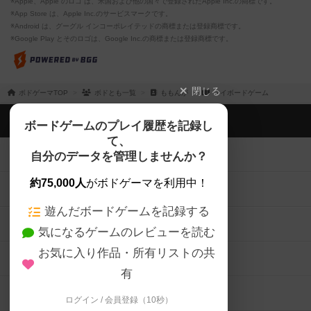
※Apple、Apple のロゴ は、米国および他の国々で登録されたApple Inc.の商標です。
※App Store は、Apple Inc.のサービスマークです。
※Android は、グーグル インコーポレイテッドの商標または登録商標です。
※Google Play とそのロゴは、Google Inc.の商標または登録商標です。
閉じる
ボドゲーマTOP
ボドとも一覧
ももんが
マイボードゲーム
ボドゲーマTOP
ボードゲームのプレイ履歴を記録し
て、
ボードゲームを検索する
自分のデータを管理しませんか？
約75,000人
がボドゲーマを利用中！
ボードゲームの新着レビュー
遊んだボードゲームを記録する
ボードゲーム会情報
気になるゲームのレビューを読む
お気に入り作品・所有リストの共
メカニクス特集
有
掲示板・トピックス
ログイン / 会員登録（10秒）