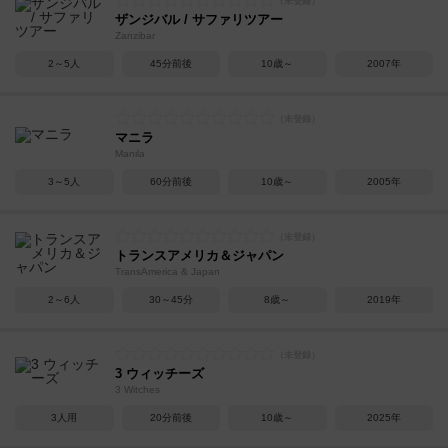
ザンジバル / サファリツアー
Zanzibar
2～5人
45分前後
10歳～
2007年
マニラ
Manila
3～5人
60分前後
10歳～
2005年
トランスアメリカ＆ジャパン
TransAmerica & Japan
2～6人
30～45分
8歳～
2019年
3 ウィッチーズ
3 Witches
3人用
20分前後
10歳～
2025年