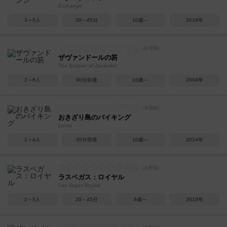
Exchange
3～6人
30～45分
10歳～
2018年
ザヴァンドールの笏
The Scepter of Zavandor
2～6人
90分前後
10歳～
2004年
おきざり島のバイキング
Looot
2～4人
35分前後
10歳～
2024年
ラスベガス：ロイヤル
Las Vegas Royale
2～5人
20～45分
8歳～
2019年