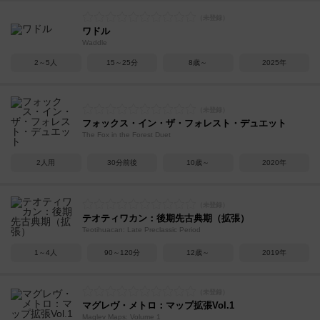
ワドル
Waddle
2～5人
15～25分
8歳～
2025年
フォックス・イン・ザ・フォレスト・デュエット
The Fox in the Forest Duet
2人用
30分前後
10歳～
2020年
テオティワカン：後期先古典期（拡張）
Teotihuacan: Late Preclassic Period
1～4人
90～120分
12歳～
2019年
マグレヴ・メトロ：マップ拡張Vol.1
Maglev Maps: Volume 1