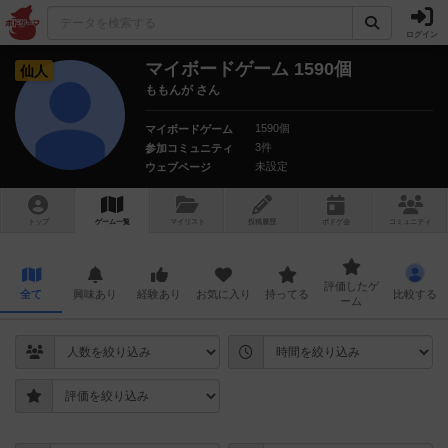
ログイン
マイボードゲーム 1590個
仙人
ももんが さん
1590個
マイボードゲーム
3件
参加コミュニティ
未設定
ウェブページ
トップ
ゲーム一覧
マイリスト
投稿履歴
ボ
ドゲ
会
コミュニティ
評価したゲ
全て
興味あり
経験あり
お気に入り
持ってる
比較する
ーム