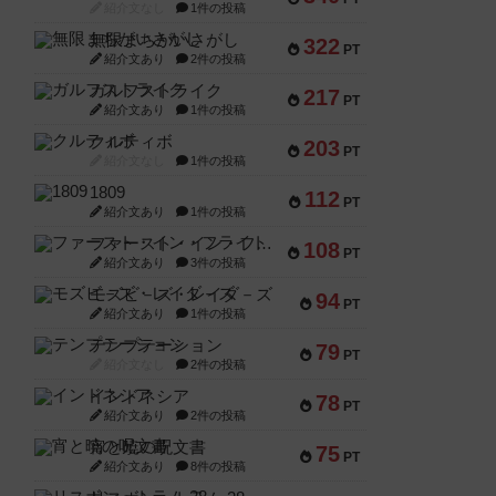
紹介文なし
1件の投稿
無限まちがいさがし
322
PT
紹介文あり
2件の投稿
ガルフストライク
217
PT
紹介文あり
1件の投稿
クルティボ
203
PT
紹介文なし
1件の投稿
1809
112
PT
紹介文あり
1件の投稿
ファースト・イン・フライト
108
PT
紹介文あり
3件の投稿
モズビ－ズ・レイダ－ズ
94
PT
紹介文あり
1件の投稿
テンプテーション
79
PT
紹介文なし
2件の投稿
インドネシア
78
PT
紹介文あり
2件の投稿
宵と暁の呪文書
75
PT
紹介文あり
8件の投稿