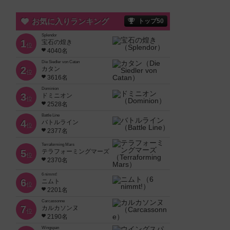
お気に入りランキング
トップ50
Splendor
1
宝石の煌き
位
4040名
Die Siedler von Catan
2
カタン
位
3616名
Dominion
3
ドミニオン
位
2528名
Battle Line
4
バトルライン
位
2377名
Terraforming Mars
5
テラフォーミングマーズ
位
2370名
6 nimmt!
6
ニムト
位
2201名
Carcassonne
7
カルカソンヌ
位
2190名
Wingspan