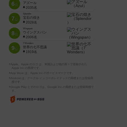
6
アズール
位
2035名
Splendor
7
宝石の煌き
位
2028名
Wingspan
8
ウイングスパン
位
2006名
7 Wonders
9
世界の七不思議
位
1919名
※Apple、Apple のロゴ は、米国および他の国々で登録された
Apple Inc.の商標です。
※App Store は、Apple Inc.のサービスマークです。
※Android は、グーグル インコーポレイテッドの商標または登録商
標です。
※Google Play とそのロゴは、Google Inc.の商標または登録商標で
す。