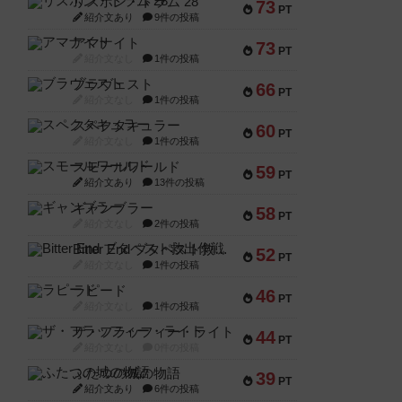
リスボン・トラム 28
73
PT
紹介文あり
9件の投稿
アマナイト
73
PT
紹介文なし
1件の投稿
ブラヴェスト
66
PT
紹介文なし
1件の投稿
スペクタキュラー
60
PT
紹介文なし
1件の投稿
スモールワールド
59
PT
紹介文あり
13件の投稿
ギャンブラー
58
PT
紹介文なし
2件の投稿
Bitter End ブタペスト救出作戦
52
PT
紹介文なし
1件の投稿
ラピード
46
PT
紹介文なし
1件の投稿
ザ・フラッフィー・ライト
44
PT
紹介文なし
0件の投稿
ふたつの城の物語
39
PT
紹介文あり
6件の投稿