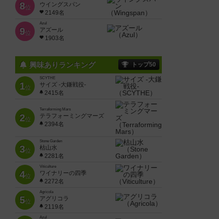
8
ウイングスパン
位
2149名
Azul
9
アズール
位
1903名
興味ありランキング
トップ50
SCYTHE
1
サイズ -大鎌戦役-
位
2415名
Terraforming Mars
2
テラフォーミングマーズ
位
2394名
Stone Garden
3
枯山水
位
2281名
Viticulture
4
ワイナリーの四季
位
2272名
Agricola
5
アグリコラ
位
2119名
Azul