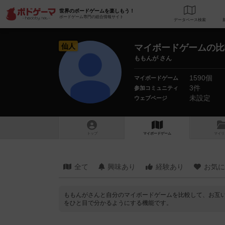
世界のボードゲームを楽しもう！
ボードゲーム専門の総合情報サイト
データベース
検
仙人
マイボードゲームの比
ももんが さん
1590個
マイボードゲーム
3件
参加コミュニティ
未設定
ウェブページ
トップ
マイボードゲーム
マイリ
全て
興味あり
経験あり
お気に
ももんがさんと自分のマイボードゲームを比較して、お互
をひと目で分かるようにする機能です。