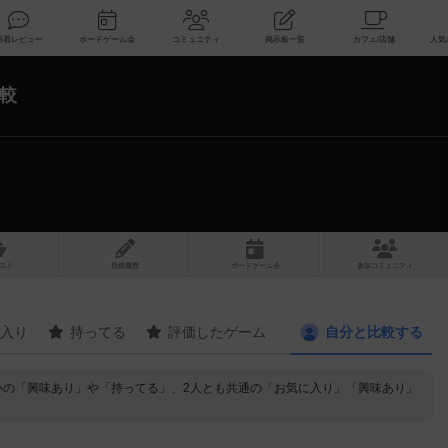
索
新着レビュー
ボードゲーム会
コミュニティ
掲示板一覧
較
スト
投稿履歴
ボ
ー
ドゲ
ーム
会
参加
コミュニティ
入り
持ってる
評価したゲーム
自分と
比較する
いの「興味あり」や「持ってる」、2人とも共通の「お気に入り」「興味あり」