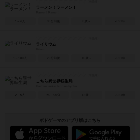
ラーメン！ラーメン！
Ramen! Ramen!
1～4人
30分前後
8歳～
2021年
ライリウム
Rilium
1～100人
20分前後
10歳～
2021年
こちら異世界転生局
Kochira isekai tennsei kyoku
2～5人
60～90分
12歳～
2021年
ボドゲーマのアプリ版はこちら