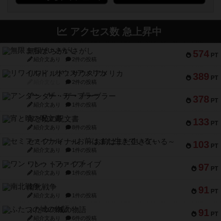
アクセス数 急上昇中
無限まちがいさがし
574
PT
紹介文あり
2件の投稿
リワイルド：サウスアメリカ
389
PT
紹介文なし
2件の投稿
アンダー・ザ・テーブラー
378
PT
紹介文あり
1件の投稿
宵と暁の呪文書
133
PT
紹介文あり
8件の投稿
セミファイナル ～お前はまだ生きている～
103
PT
紹介文あり
1件の投稿
ワン・トゥ・ファイブ
97
PT
紹介文あり
1件の投稿
南北戦争
91
PT
紹介文あり
1件の投稿
ふたつの城の物語
91
PT
紹介文あり
6件の投稿