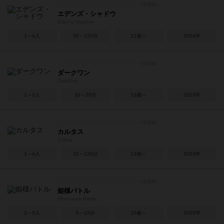
エデンズ・シャドウ
Eden’s Shadow
1～4人
30～120分
12歳～
2024年
ダークワン
DarkOne
1～2人
10～20分
12歳～
2023年
カルタス
Cultus
1～4人
20～120分
12歳～
2023年
姫様バトル
Himesama Battle
2～5人
5～15分
10歳～
2025年