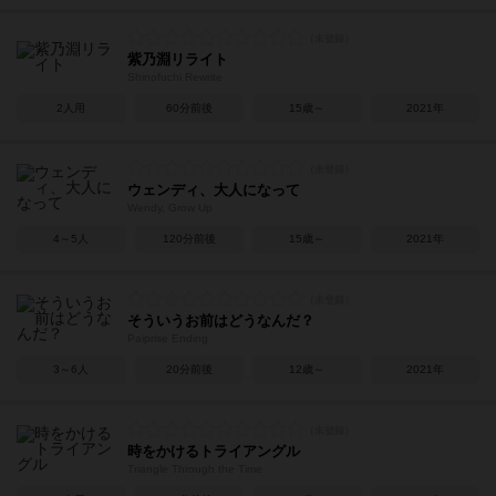
紫乃淵リライト
Shinofuchi Rewrite
2人用
60分前後
15歳～
2021年
ウェンディ、大人になって
Wendy, Grow Up
4～5人
120分前後
15歳～
2021年
そういうお前はどうなんだ？
Paiprise Ending
3～6人
20分前後
12歳～
2021年
時をかけるトライアングル
Triangle Through the Time