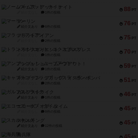
ノームズ・アット・ナイト
88
PT
紹介文なし
1件の投稿
マーリン
76
PT
紹介文あり
6件の投稿
フラットアイアン
75
PT
紹介文なし
2件の投稿
トランスオリエント・エクスプレス
70
PT
紹介文なし
1件の投稿
アンブッシュ！：ムーブアウト！
59
PT
紹介文あり
1件の投稿
キャプテン・フリップ：イスラ・ボンバ
51
PT
紹介文なし
2件の投稿
ガルフストライク
46
PT
紹介文あり
1件の投稿
エコーズ・オブ・タイム
45
PT
紹介文なし
8件の投稿
スカルキング
45
PT
紹介文あり
12件の投稿
海兵隊
45
PT