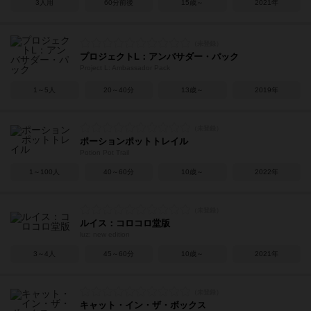
3人用
60分前後
15歳～
2021年
プロジェクトL：アンバサダー・パック
Project L: Ambassador Pack
1～5人
20～40分
13歳～
2019年
ポーションポットトレイル
Potion Pot Trail
1～100人
40～60分
10歳～
2022年
ルイス：コロコロ堂版
luz: new edition
3～4人
45～60分
10歳～
2021年
キャット・イン・ザ・ボックス