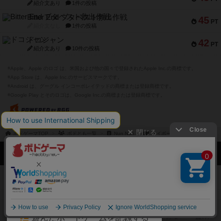
紹介文あり
1件の投稿
Bitter End ブタペスト救出作戦
45
PT
紹介文なし
1件の投稿
ドコジャン
42
PT
紹介文あり
10件の投稿
※Apple、Apple のロゴ は、米国および他の国々で登録されたApple Inc.の商標です。
※App Store は、Apple Inc.のサービスマークです。
※Android は、グーグル インコーポレイテッドの商標または登録商標です。
※Google Play とそのロゴは、Google Inc.の商標または登録商標です。
閉じる
ボドゲーマTOP
ボドとも一覧
Nun Nori
マイボードゲーム
ボドゲーマTOP
ボードゲームのプレイ履歴を記録し
て、
ボードゲームを検索する
自分のデータを管理しませんか？
約75,000人
がボドゲーマを利用中！
ボードゲームの新着レビュー
遊んだボードゲームを記録する