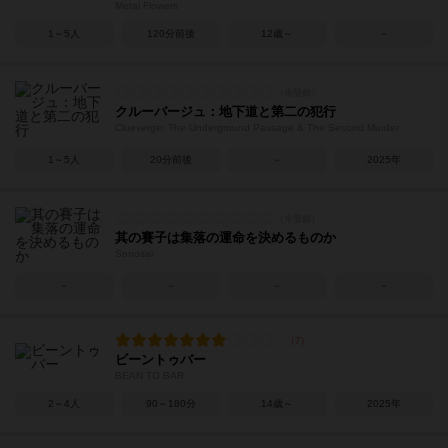
Metal Flowers
1～5人
120分前後
12歳～
－
クルーバージュ：地下道と第二の犯行
Clueverge: The Underground Passage & The Second Murder
1～5人
20分前後
－
2025年
其の賽子は集落の運命を決めるものか
Sonosai
－
－
－
－
ビーントゥバー
BEAN TO BAR
2～4人
90～180分
14歳～
2025年