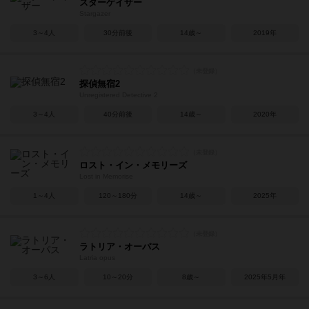
スターゲイザー
Stargazer
3～4人
30分前後
14歳～
2019年
探偵無宿2
Unregistered Detective 2
3～4人
40分前後
14歳～
2020年
ロスト・イン・メモリーズ
Lost in Memorise
1～4人
120～180分
14歳～
2025年
ラトリア・オーパス
Latria opus
3～6人
10～20分
8歳～
2025年5月年