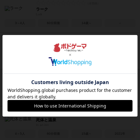
ラーク
Lurk
3～4人
60分前後
14歳～
－
ミドラーシュ
Midrash -Word of Heaven-
1～4人
20～120分
12歳～
2023年
ステラモノリス
Stella Monolith
1～2人
20～40分
12歳～
2022年
死体と温泉
In an inn
4～5人
60分前後
15歳～
2021年