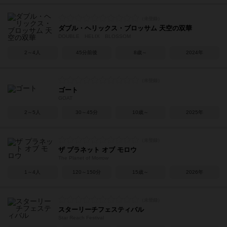
ダブル・ヘリックス・ブロッサム 天空の双華
DOUBLE HELIX BLOSSOM
2～4人
45分前後
8歳～
2024年
ゴート
GOAT
2～5人
30～45分
10歳～
2025年
ザ プラネット オブ モロウ
The Planet of Morrow
1～4人
120～150分
15歳～
2026年
スターリーチフェスティバル
Star Reach Festival