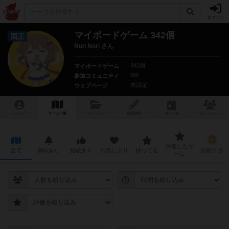
ログイン
マイボードゲーム 342個
国王
Nun Nori さん
342個
マイボードゲーム
0件
参加コミュニティ
未設定
ウェブページ
トップ
ゲーム一覧
マイリスト
投稿履歴
ボ
ドゲ
会
コミュニティ
評価したゲ
全て
興味あり
経験あり
お気に入り
持ってる
比較する
ーム