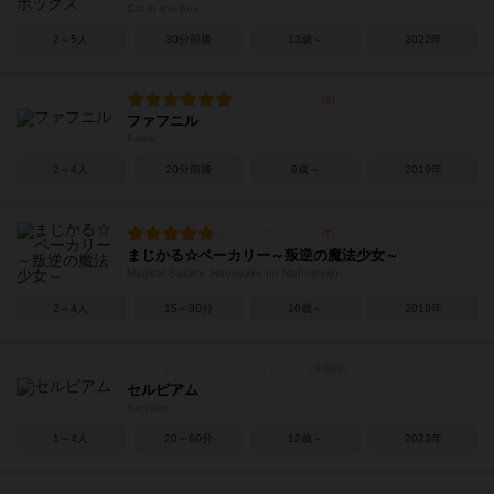
Cat in the box
2～5人
30分前後
13歳～
2022年
ファフニル
Fafnir
2～4人
20分前後
9歳～
2019年
まじかる☆ベーカリー～叛逆の魔法少女～
Magical Bakery: Hangyaku no Mahoshojo
2～4人
15～30分
10歳～
2019年
セルビアム
Serviam
1～4人
20～60分
12歳～
2022年