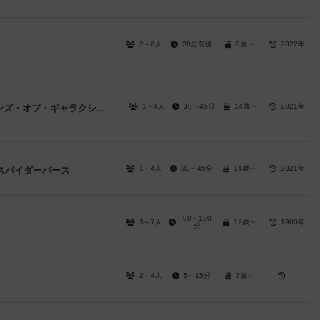
2～6人
20分前後
8歳～
2022年
1～4人
30～45分
14歳～
2021年
マーベル・ユナイテッド：ガーディアンズ・オブ・ギャラクシー・リミックス
1～4人
30～45分
14歳～
2021年
スパイダーバース
90～120
3～7人
12歳～
1900年
分
2～4人
5～15分
7歳～
－