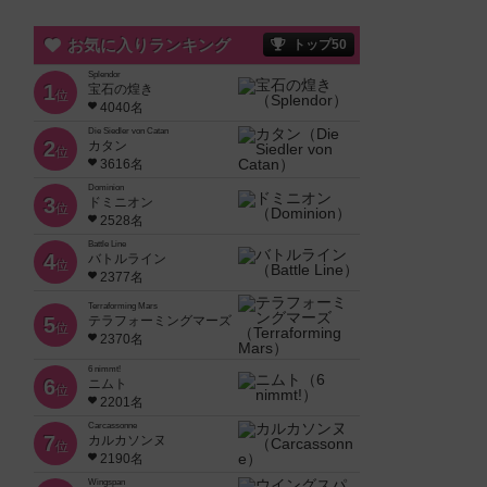
お気に入りランキング
トップ50
Splendor
1
宝石の煌き
位
4040名
Die Siedler von Catan
2
カタン
位
3616名
Dominion
3
ドミニオン
位
2528名
Battle Line
4
バトルライン
位
2377名
Terraforming Mars
5
テラフォーミングマーズ
位
2370名
6 nimmt!
6
ニムト
位
2201名
Carcassonne
7
カルカソンヌ
位
2190名
Wingspan