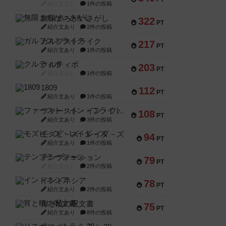
紹介文なし
1件の投稿
無限まちがいさがし
322
PT
紹介文あり
2件の投稿
ガルフストライク
217
PT
紹介文あり
1件の投稿
クルティボ
203
PT
紹介文なし
1件の投稿
1809
112
PT
紹介文あり
1件の投稿
ファースト・イン・フライト
108
PT
紹介文あり
3件の投稿
モズビ－ズ・レイダ－ズ
94
PT
紹介文あり
1件の投稿
テンプテーション
79
PT
紹介文なし
2件の投稿
インドネシア
78
PT
紹介文あり
2件の投稿
宵と暁の呪文書
75
PT
紹介文あり
8件の投稿