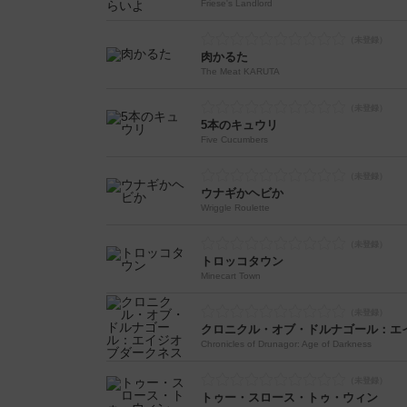
Friese's Landlord
肉かるた
The Meat KARUTA
5本のキュウリ
Five Cucumbers
ウナギかヘビか
Wriggle Roulette
トロッコタウン
Minecart Town
クロニクル・オブ・ドルナゴール：エ
Chronicles of Drunagor: Age of Darkness
トゥー・スロース・トゥ・ウィン