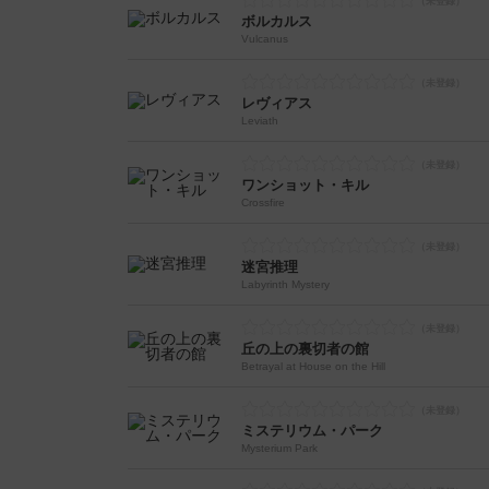
ボルカルス
Vulcanus
レヴィアス
Leviath
ワンショット・キル
Crossfire
迷宮推理
Labyrinth Mystery
丘の上の裏切者の館
Betrayal at House on the Hill
ミステリウム・パーク
Mysterium Park