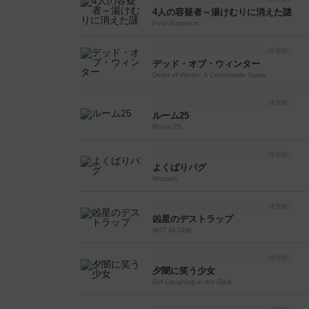
4人の容疑者～湯けむりに消えた謎
Four Suspects
デッド・オブ・ウィンター
Dead of Winter: A Crossroads Game
ルーム25
Room 25
よくばりパグ
Mopsen
凶星のデストラップ
NOT ALONE
夕闇に笑う少女
Girl Laughing in the Dark