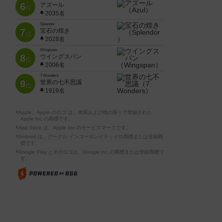
6
アズール
位
2035名
Splendor
7
宝石の煌き
位
2028名
Wingspan
8
ウイングスパン
位
2006名
7 Wonders
9
世界の七不思議
位
1919名
※Apple、Apple のロゴ は、米国および他の国々で登録された
Apple Inc.の商標です。
※App Store は、Apple Inc.のサービスマークです。
※Android は、グーグル インコーポレイテッドの商標または登録商
標です。
※Google Play とそのロゴは、Google Inc.の商標または登録商標で
す。