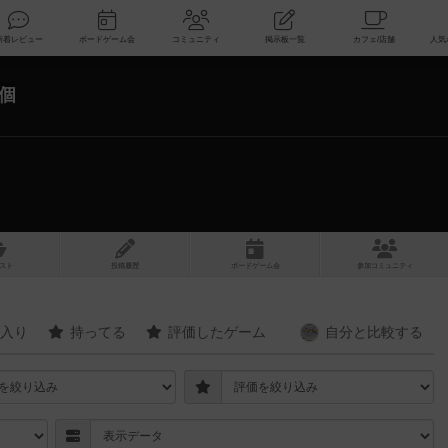
索
新着レビュー
ボードゲーム会
コミュニティ
掲示板一覧
4個
スト
投稿履歴
ボ
ー
ドゲ
ーム
会
参加
コミュニティ
入り
持ってる
評価したゲーム
自分と
比較する