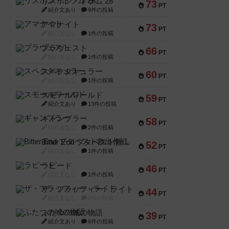
リスボン・トラム 28
73
PT
紹介文あり
9件の投稿
アマナイト
73
PT
紹介文なし
1件の投稿
ブラヴェスト
66
PT
紹介文なし
1件の投稿
スペクタキュラー
60
PT
紹介文なし
1件の投稿
スモールワールド
59
PT
紹介文あり
13件の投稿
ギャンブラー
58
PT
紹介文なし
2件の投稿
Bitter End ブタペスト救出作戦
52
PT
紹介文なし
1件の投稿
ラピード
46
PT
紹介文なし
1件の投稿
ザ・フラッフィー・ライト
44
PT
紹介文なし
0件の投稿
ふたつの城の物語
39
PT
紹介文あり
6件の投稿