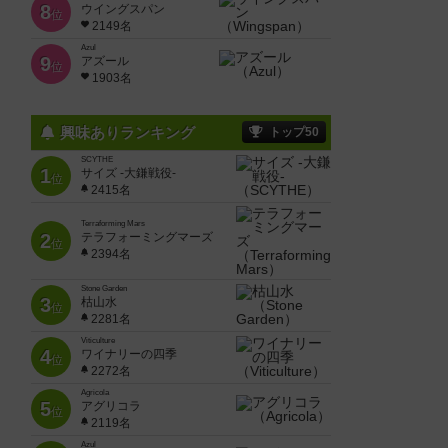
8
ウイングスパン
位
2149名
Azul
9
アズール
位
1903名
興味ありランキング
トップ50
SCYTHE
1
サイズ -大鎌戦役-
位
2415名
Terraforming Mars
2
テラフォーミングマーズ
位
2394名
Stone Garden
3
枯山水
位
2281名
Viticulture
4
ワイナリーの四季
位
2272名
Agricola
5
アグリコラ
位
2119名
Azul