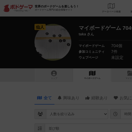
世界のボードゲームを楽しもう！
ボードゲーム専門の総合情報サイト
データベース
検
仙人
マイボードゲーム 70
taka さん
704個
マイボードゲーム
7件
参加コミュニティ
未設定
ウェブページ
トップ
マイボードゲーム
マイリ
全て
興味あり
経験あり
お気に