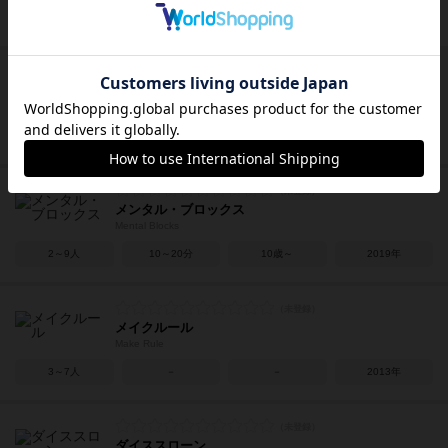
2～4人
30分前後
8歳～
2017年
ギャンブラー×ギャンブル!!
Gambler × Gamble!!
3～4人
15～30分
12歳～
2024年
メンタル・ブロックス
Mental Blocks
2～9人
10～20分
10歳～
2019年
メイクルール
Make Rule
3～7人
－
－
2013年
ダイススローン