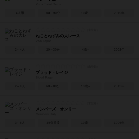
Porte Saint Denis
4人用
60～90分
10歳～
2019年
ねことねずみの大レース
Viva Topo!
2～4人
20～30分
4歳～
2002年
ブラッド・レイジ
Blood Rage
2～4人
60～90分
13歳～
2015年
メンバーズ・オンリー
Members Only
3～5人
45分前後
10歳～
1996年