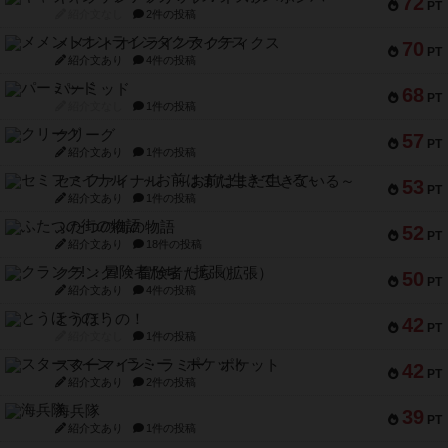
72
PT
紹介文なし
2件の投稿
メメントオンラインタクティクス
70
PT
紹介文あり
4件の投稿
パーミッド
68
PT
紹介文なし
1件の投稿
クリーグ
57
PT
紹介文あり
1件の投稿
セミファイナル ～お前はまだ生きている～
53
PT
紹介文あり
1件の投稿
ふたつの街の物語
52
PT
紹介文あり
18件の投稿
クランク! ：冒険者たち（拡張）
50
PT
紹介文あり
4件の投稿
とうほうの！
42
PT
紹介文なし
1件の投稿
スターマイン・ラミー ポケット
42
PT
紹介文あり
2件の投稿
海兵隊
39
PT
紹介文あり
1件の投稿