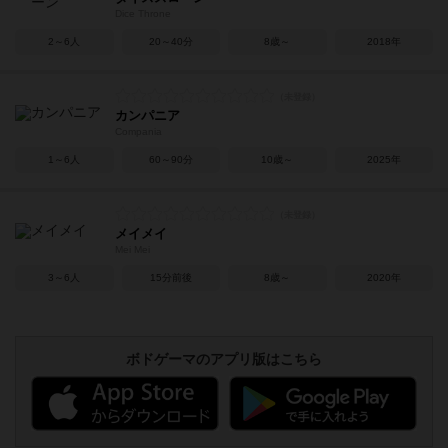
Dice Throne
2～6人
20～40分
8歳～
2018年
カンパニア
Compania
1～6人
60～90分
10歳～
2025年
メイメイ
Mei Mei
3～6人
15分前後
8歳～
2020年
ボドゲーマのアプリ版はこちら