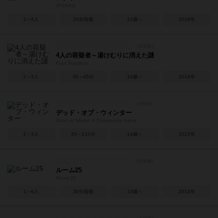
ATEKKO
2～6人
20分前後
12歳～
2019年
4人の容疑者～湯けむりに消えた謎
Four Suspects
2～5人
30～45分
10歳～
2016年
デッド・オブ・ウィンター
Dead of Winter: A Crossroads Game
2～5人
45～210分
14歳～
2015年
ルーム25
Room 25
1～6人
30分前後
13歳～
2014年