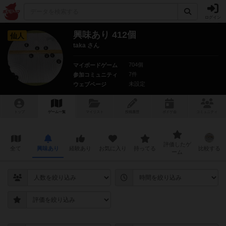
ログイン
興味あり 412個
仙人
taka さん
704個
マイボードゲーム
7件
参加コミュニティ
未設定
ウェブページ
トップ
ゲーム一覧
マイリスト
投稿履歴
ボ
ドゲ
会
コミュニティ
評価したゲ
全て
興味あり
経験あり
お気に入り
持ってる
比較する
ーム