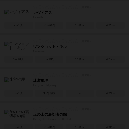
レヴィアス
Leviath
2～5人
30～60分
10歳～
2020年
ワンショット・キル
Crossfire
5～10人
5～10分
14歳～
2017年
迷宮推理
Labyrinth Mystery
3～5人
30分前後
－
2021年
丘の上の裏切者の館
Betrayal at House on the Hill
3～6人
60～80分
10歳～
2004年