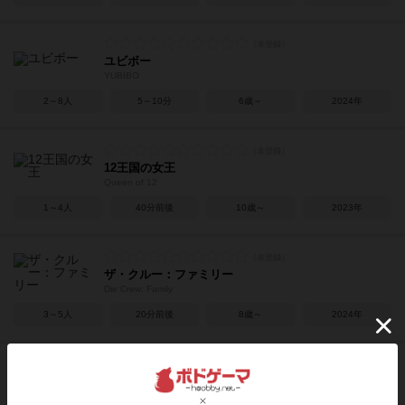
ユビボー
YUBIBO
2～8人
5～10分
6歳～
2024年
12王国の女王
Queen of 12
1～4人
40分前後
10歳～
2023年
ザ・クルー：ファミリー
Die Crew: Family
3～5人
20分前後
8歳～
2024年
リトルタウンビルダーズ
Little Town Builders