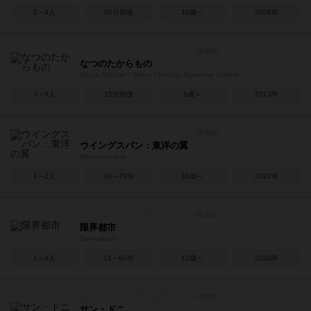
2～4人
60分前後
10歳～
2006年
なつのたからもの
Circus Flohcati / Zirkus Flohcati: Japanese Edition
3～5人
15分前後
6歳～
2013年
ウイングスパン：東洋の翼
Wingspan Asia
1～2人
40～70分
10歳～
2022年
限界都市
Genkaitoshi
1～4人
15～60分
12歳～
2020年
サン・ドニ