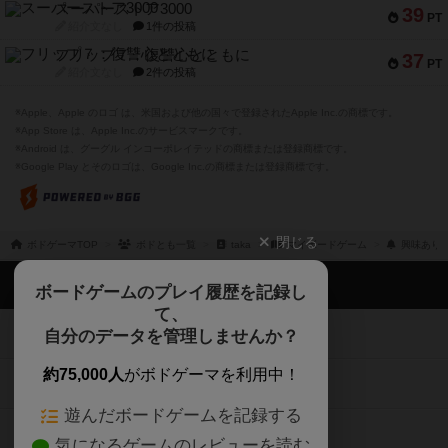
スーパーストア3000
39
PT
紹介文なし
1件の投稿
フリップ７：復讐心とともに
37
PT
紹介文なし
2件の投稿
※Apple、Apple のロゴ は、米国および他の国々で登録されたApple Inc.の商標です。
※App Store は、Apple Inc.のサービスマークです。
※Android は、グーグル インコーポレイテッドの商標または登録商標です。
※Google Play とそのロゴは、Google Inc.の商標または登録商標です。
閉じる
ボドゲーマTOP
ボドとも一覧
taka
マイボードゲーム
興味あり
ボドゲーマTOP
ボードゲームのプレイ履歴を記録し
て、
ボードゲームを検索する
自分のデータを管理しませんか？
約75,000人
がボドゲーマを利用中！
ボードゲームの新着レビュー
遊んだボードゲームを記録する
ボードゲーム会情報
気になるゲームのレビューを読む