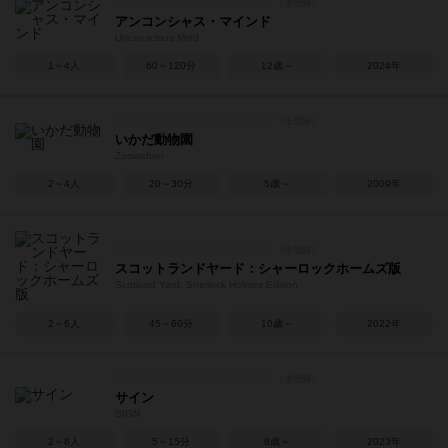
アンコンシャス・マインド
Unconscious Mind
1～4人
60～120分
12歳～
2024年
いかだ動物園
Zoowaboo
2～4人
20～30分
5歳～
2009年
スコットランドヤード：シャーロックホームズ版
Scotland Yard: Sherlock Holmes Edition
2～6人
45～60分
10歳～
2022年
サイン
SIGN
2～8人
5～15分
8歳～
2023年