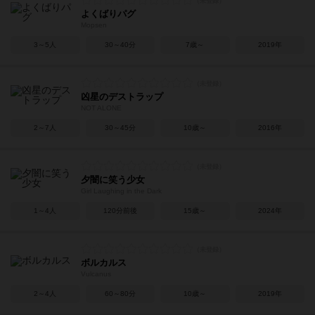
よくばりパグ
Mopsen
3～5人
30～40分
7歳～
2019年
凶星のデストラップ
NOT ALONE
2～7人
30～45分
10歳～
2016年
夕闇に笑う少女
Girl Laughing in the Dark
1～4人
120分前後
15歳～
2024年
ボルカルス
Vulcanus
2～4人
60～80分
10歳～
2019年