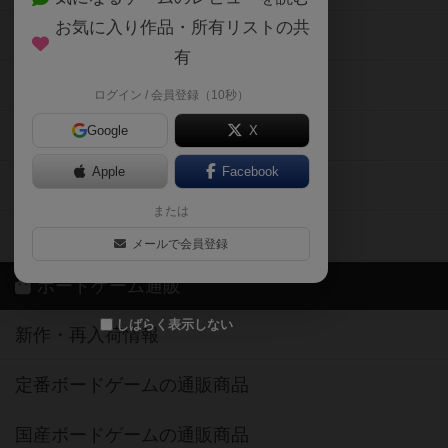
お気に入り作品・所有リストの共
メカニクス特集
有
掲示板・トピックス
ログイン / 会員登録（10秒）
Google
X
ボドとも・会員一覧
Apple
Facebook
ボードゲーム業界コラム
または
ボドゲーマご利用案内
メールで会員登録
ボードゲーム通販
しばらく表示しない
新作・再入荷情報
定番ボードゲームの通販商品
国産ボードゲームの通販商品