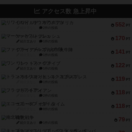
アクセス数 急上昇中
リワイルド：サウスアメリカ
552
PT
紹介文なし
2件の投稿
マーケットフレッシュ
170
PT
紹介文あり
1件の投稿
ファイアー・ブルズ / 火牛陣
141
PT
紹介文なし
1件の投稿
ワン・トゥ・ファイブ
122
PT
紹介文あり
1件の投稿
トランスオリエント・エクスプレス
119
PT
紹介文なし
1件の投稿
フラットアイアン
118
PT
紹介文なし
2件の投稿
エコーズ・オブ・タイム
118
PT
紹介文なし
8件の投稿
南北戦争
79
PT
紹介文あり
1件の投稿
キャプテン・フリップ：イスラ・ボンバ