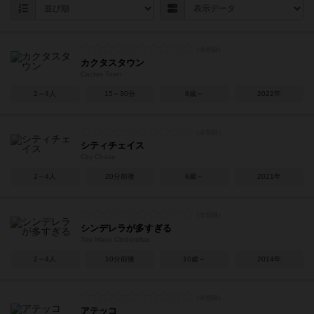
カクタスタウン
Cactus Town
2～4人
15～30分
8歳～
2022年
シティチェイス
City Chase
2～4人
20分前後
8歳～
2021年
シンデレラが多すぎる
Too Many Cinderellas
2～4人
10分前後
10歳～
2014年
アテッコ