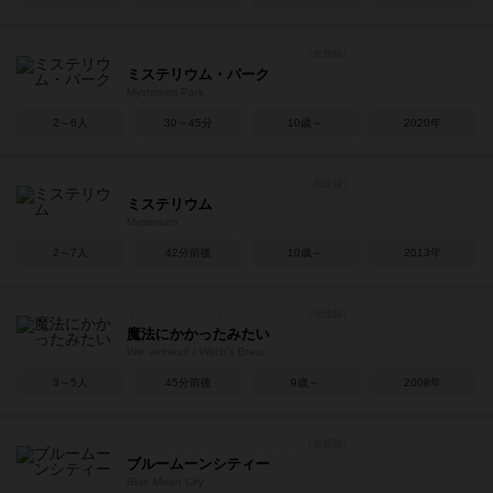
ミステリウム・パーク
Mysterium Park
2～6人
30～45分
10歳～
2020年
ミステリウム
Mysterium
2～7人
42分前後
10歳～
2013年
魔法にかかったみたい
Wie verhext! / Witch's Brew
3～5人
45分前後
9歳～
2008年
ブルームーンシティー
Blue Moon City