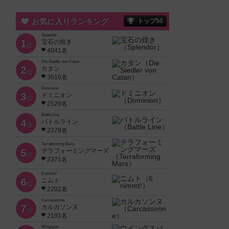
お気に入りランキング
トップ50
Splendor
1
宝石の煌き
位
4041名
Die Siedler von Catan
2
カタン
位
3616名
Dominion
3
ドミニオン
位
2529名
Battle Line
4
バトルライン
位
2378名
Terraforming Mars
5
テラフォーミングマーズ
位
2371名
6 nimmt!
6
ニムト
位
2202名
Carcassonne
7
カルカソンヌ
位
2191名
Wingspan