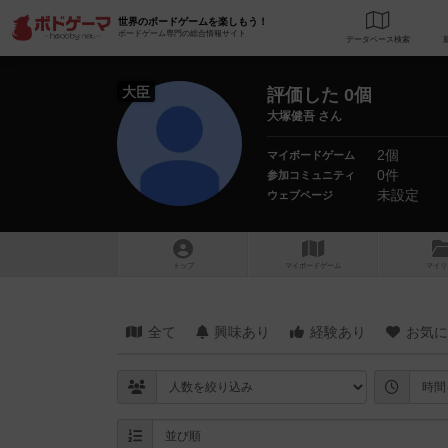
世界のボードゲームを楽しもう！
ボードゲーム専門の総合情報サイト
データベース
検
大臣
評価した 0個
大塚健吾 さん
2個
マイボードゲーム
0件
参加コミュニティ
未設定
ウェブページ
トップ
マイボードゲーム
マイリ
全て
興味あり
経験あり
お気に