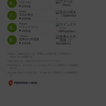
6
アズール
位
2034名
Splendor
7
宝石の煌き
位
2028名
Wingspan
8
ウイングスパン
位
2006名
7 Wonders
9
世界の七不思議
位
1919名
※Apple、Apple のロゴ は、米国および他の国々で登録された
Apple Inc.の商標です。
※App Store は、Apple Inc.のサービスマークです。
※Android は、グーグル インコーポレイテッドの商標または登録商
標です。
※Google Play とそのロゴは、Google Inc.の商標または登録商標で
す。