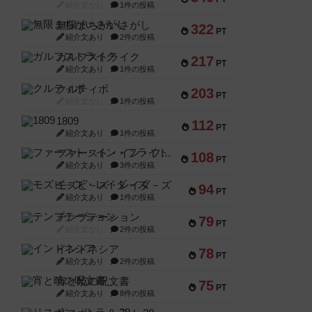
紹介文なし
1件の投稿
無限まちがいさがし
322
PT
紹介文あり
2件の投稿
ガルフストライク
217
PT
紹介文あり
1件の投稿
クルティボ
203
PT
紹介文なし
1件の投稿
1809
112
PT
紹介文あり
1件の投稿
ファースト・イン・フライト
108
PT
紹介文あり
3件の投稿
モズビ－ズ・レイダ－ズ
94
PT
紹介文あり
1件の投稿
テンプテーション
79
PT
紹介文なし
2件の投稿
インドネシア
78
PT
紹介文あり
2件の投稿
宵と暁の呪文書
75
PT
紹介文あり
8件の投稿