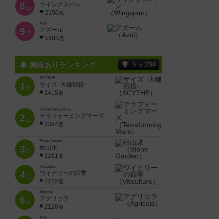
8
ウイングスパン
位
2150名
Azul
9
アズール
位
1903名
興味ありランキング
トップ50
SCYTHE
1
サイズ -大鎌戦役-
位
2415名
Terraforming Mars
2
テラフォーミングマーズ
位
2394名
Stone Garden
3
枯山水
位
2281名
Viticulture
4
ワイナリーの四季
位
2272名
Agricola
5
アグリコラ
位
2120名
Azul