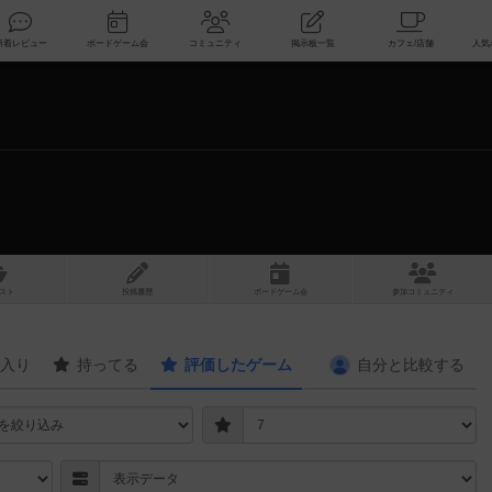
索
新着レビュー
ボードゲーム会
コミュニティ
掲示板一覧
スト
投稿履歴
ボ
ー
ドゲ
ーム
会
参加
コミュニティ
入り
持ってる
評価したゲーム
自分と
比較する