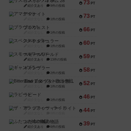
リスボン・トラム 28
73
PT
紹介文あり
9件の投稿
アマナイト
73
PT
紹介文なし
1件の投稿
ブラヴェスト
66
PT
紹介文なし
1件の投稿
スペクタキュラー
60
PT
紹介文なし
1件の投稿
スモールワールド
59
PT
紹介文あり
13件の投稿
ギャンブラー
58
PT
紹介文なし
2件の投稿
Bitter End ブタペスト救出作戦
52
PT
紹介文なし
1件の投稿
ラピード
46
PT
紹介文なし
1件の投稿
ザ・フラッフィー・ライト
44
PT
紹介文なし
0件の投稿
ふたつの城の物語
39
PT
紹介文あり
6件の投稿