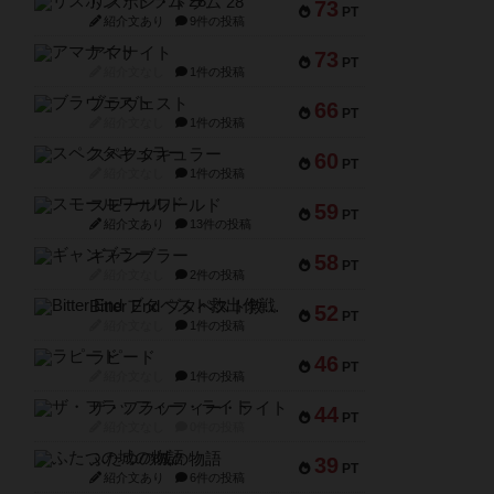
リスボン・トラム 28
73
PT
紹介文あり
9件の投稿
アマナイト
73
PT
紹介文なし
1件の投稿
ブラヴェスト
66
PT
紹介文なし
1件の投稿
スペクタキュラー
60
PT
紹介文なし
1件の投稿
スモールワールド
59
PT
紹介文あり
13件の投稿
ギャンブラー
58
PT
紹介文なし
2件の投稿
Bitter End ブタペスト救出作戦
52
PT
紹介文なし
1件の投稿
ラピード
46
PT
紹介文なし
1件の投稿
ザ・フラッフィー・ライト
44
PT
紹介文なし
0件の投稿
ふたつの城の物語
39
PT
紹介文あり
6件の投稿