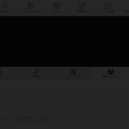
索
新着レビュー
ボードゲーム会
コミュニティ
掲示板一覧
スト
投稿履歴
ボ
ー
ドゲ
ーム
会
参加
コミュニティ
ュニティのみに参加しているか
コミュニティがないユーザーです