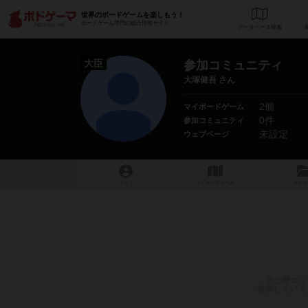
世界のボードゲームを楽しもう！
ボードゲーム専門の総合情報サイト
データベース
検
大臣
参加コミュニティ
大塚健吾 さん
2個
マイボードゲーム
0件
参加コミュニティ
未設定
ウェブページ
トップ
マイボードゲーム
マイリ
非公開コミ
参加している