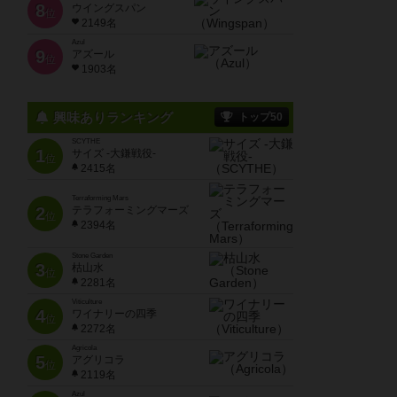
8
ウイングスパン
位
2149名
Azul
9
アズール
位
1903名
興味ありランキング
トップ50
SCYTHE
1
サイズ -大鎌戦役-
位
2415名
Terraforming Mars
2
テラフォーミングマーズ
位
2394名
Stone Garden
3
枯山水
位
2281名
Viticulture
4
ワイナリーの四季
位
2272名
Agricola
5
アグリコラ
位
2119名
Azul