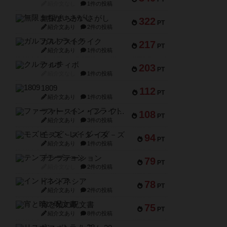
紹介文なし
1件の投稿
無限まちがいさがし
322
PT
紹介文あり
2件の投稿
ガルフストライク
217
PT
紹介文あり
1件の投稿
クルティボ
203
PT
紹介文なし
1件の投稿
1809
112
PT
紹介文あり
1件の投稿
ファースト・イン・フライト
108
PT
紹介文あり
3件の投稿
モズビ－ズ・レイダ－ズ
94
PT
紹介文あり
1件の投稿
テンプテーション
79
PT
紹介文なし
2件の投稿
インドネシア
78
PT
紹介文あり
2件の投稿
宵と暁の呪文書
75
PT
紹介文あり
8件の投稿