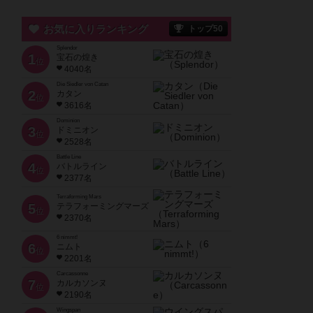
お気に入りランキング
トップ50
Splendor
1
宝石の煌き
位
4040名
Die Siedler von Catan
2
カタン
位
3616名
Dominion
3
ドミニオン
位
2528名
Battle Line
4
バトルライン
位
2377名
Terraforming Mars
5
テラフォーミングマーズ
位
2370名
6 nimmt!
6
ニムト
位
2201名
Carcassonne
7
カルカソンヌ
位
2190名
Wingspan