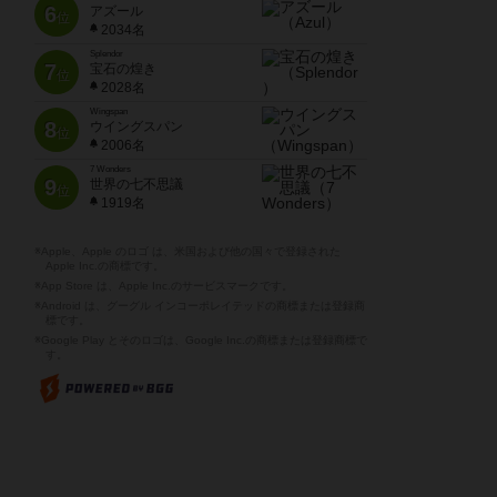
6
アズール
位
2034名
Splendor
7
宝石の煌き
位
2028名
Wingspan
8
ウイングスパン
位
2006名
7 Wonders
9
世界の七不思議
位
1919名
※Apple、Apple のロゴ は、米国および他の国々で登録された
Apple Inc.の商標です。
※App Store は、Apple Inc.のサービスマークです。
※Android は、グーグル インコーポレイテッドの商標または登録商
標です。
※Google Play とそのロゴは、Google Inc.の商標または登録商標で
す。