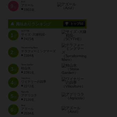
Azul
9
アズール
位
1903名
興味ありランキング
トップ50
SCYTHE
1
サイズ -大鎌戦役-
位
2415名
Terraforming Mars
2
テラフォーミングマーズ
位
2394名
Stone Garden
3
枯山水
位
2281名
Viticulture
4
ワイナリーの四季
位
2272名
Agricola
5
アグリコラ
位
2120名
Azul
6
アズール
位
2034名