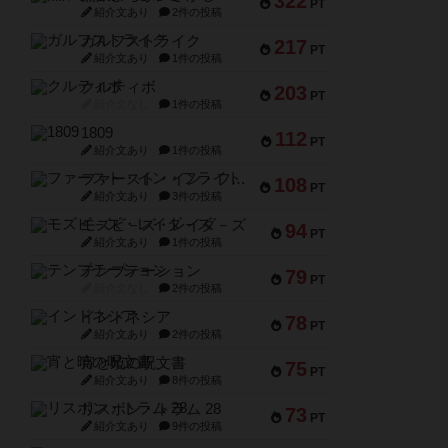
322
PT
紹介文あり
2件の投稿
ガルフストライク
217
PT
紹介文あり
1件の投稿
クルティボ
203
PT
紹介文なし
1件の投稿
1809
112
PT
紹介文あり
1件の投稿
ファースト・イン・フライト
108
PT
紹介文あり
3件の投稿
モズビ－ズ・レイダ－ズ
94
PT
紹介文あり
1件の投稿
テンプテーション
79
PT
紹介文なし
2件の投稿
インドネシア
78
PT
紹介文あり
2件の投稿
宵と暁の呪文書
75
PT
紹介文あり
8件の投稿
リスボン・トラム 28
73
PT
紹介文あり
9件の投稿