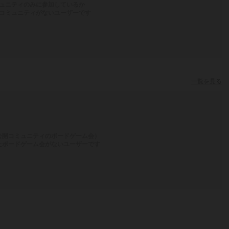
ュニティのみに参加しているか
コミュニティがないユーザーです
一覧を見る
公開コミュニティのボードゲーム会）
たボードゲーム会がないユーザーです