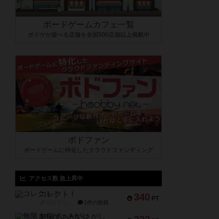
ボードゲームカフェ一覧
ボドゲが遊べる店舗を全国500店舗以上掲載中
ボドファン
ボードゲームに特化したクラウドファンディング
アクセス数 急上昇中
コレクト！
340
PT
紹介文なし
1件の投稿
無限まちがいさがし