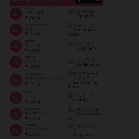
お気に入りランキング
トップ50
Splendor
1
宝石の煌き
位
4041名
Die Siedler von Catan
2
カタン
位
3616名
Dominion
3
ドミニオン
位
2529名
Battle Line
4
バトルライン
位
2378名
Terraforming Mars
5
テラフォーミングマーズ
位
2371名
6 nimmt!
6
ニムト
位
2202名
Carcassonne
7
カルカソンヌ
位
2191名
Wingspan
8
ウイングスパン
位
2150名