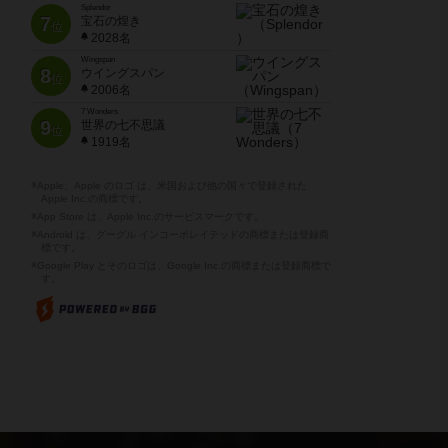
Splendor
7
宝石の煌き
位
2028名
Wingspan
8
ウイングスパン
位
2006名
7 Wonders
9
世界の七不思議
位
1919名
※Apple、Apple のロゴ は、米国および他の国々で登録された
Apple Inc.の商標です。
※App Store は、Apple Inc.のサービスマークです。
※Android は、グーグル インコーポレイテッドの商標または登録商
標です。
※Google Play とそのロゴは、Google Inc.の商標または登録商標で
す。