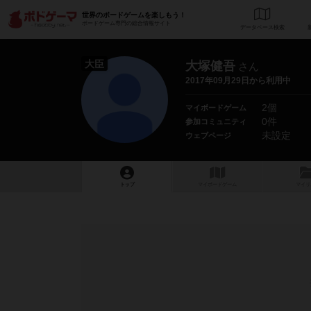
世界のボードゲームを楽しもう！
ボードゲーム専門の総合情報サイト
データベース
検
大臣
大塚健吾
さん
2017年09月29日から利用中
2個
マイボードゲーム
0件
参加コミュニティ
未設定
ウェブページ
トップ
マイボードゲーム
マイリ