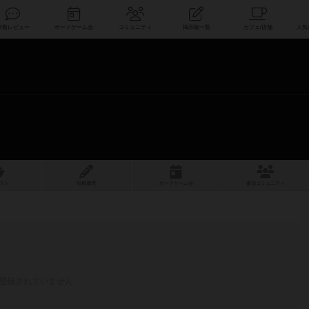
索
新着レビュー
ボードゲーム会
コミュニティ
掲示板一覧
スト
投稿履歴
ボ
ー
ドゲ
ーム
会
参加
コミュニティ
登録されていません