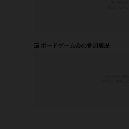
非公開コミ
参加している
ボードゲーム会の参加履歴
クローズ会（非
のみか、参加し