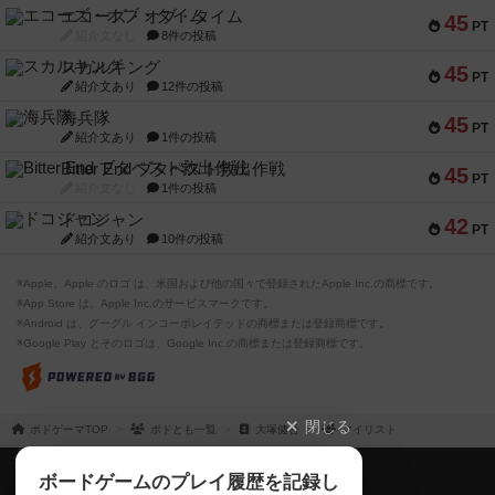
エコーズ・オブ・タイム
45
PT
紹介文なし
8件の投稿
スカルキング
45
PT
紹介文あり
12件の投稿
海兵隊
45
PT
紹介文あり
1件の投稿
Bitter End ブタペスト救出作戦
45
PT
紹介文なし
1件の投稿
ドコジャン
42
PT
紹介文あり
10件の投稿
※Apple、Apple のロゴ は、米国および他の国々で登録されたApple Inc.の商標です。
※App Store は、Apple Inc.のサービスマークです。
※Android は、グーグル インコーポレイテッドの商標または登録商標です。
※Google Play とそのロゴは、Google Inc.の商標または登録商標です。
閉じる
ボドゲーマTOP
ボドとも一覧
大塚健吾
マイリスト
ボドゲーマTOP
ボードゲームのプレイ履歴を記録し