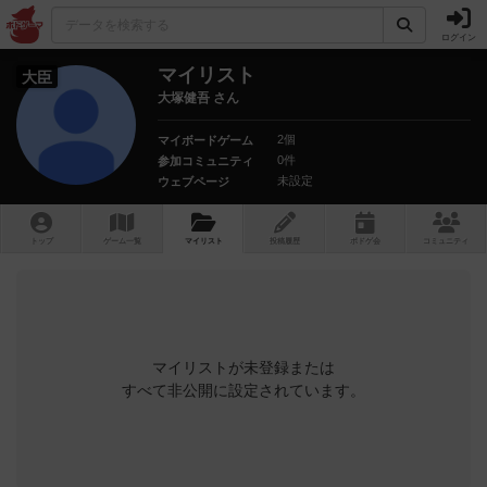
ログイン
マイリスト
大臣
大塚健吾 さん
2個
マイボードゲーム
0件
参加コミュニティ
未設定
ウェブページ
トップ
ゲーム一覧
マイリスト
投稿履歴
ボ
ドゲ
会
コミュニティ
マイリストが未登録または
すべて非公開に設定されています。