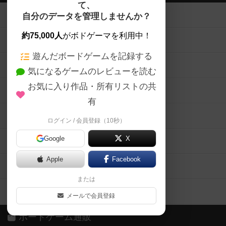
て、
ボードゲームを検索する
自分のデータを管理しませんか？
約75,000人
がボドゲーマを利用中！
ボードゲームの新着レビュー
遊んだボードゲームを記録する
ボードゲーム会情報
気になるゲームのレビューを読む
お気に入り作品・所有リストの共
メカニクス特集
有
掲示板・トピックス
ログイン / 会員登録（10秒）
Google
X
ボドとも・会員一覧
Apple
Facebook
ボードゲーム業界コラム
または
ボドゲーマご利用案内
メールで会員登録
ボードゲーム通販