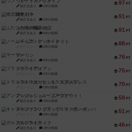
ワン・トゥ・ファイブ
97
PT
紹介文あり
1件の投稿
南北戦争
91
PT
紹介文あり
1件の投稿
ふたつの城の物語
91
PT
紹介文あり
6件の投稿
ノームズ・アット・ナイト
88
PT
紹介文なし
1件の投稿
マーリン
76
PT
紹介文あり
6件の投稿
フラットアイアン
75
PT
紹介文なし
2件の投稿
トランスオリエント・エクスプレス
70
PT
紹介文なし
1件の投稿
アンブッシュ！：ムーブアウト！
59
PT
紹介文あり
1件の投稿
キャプテン・フリップ：イスラ・ボンバ
51
PT
紹介文なし
2件の投稿
ガルフストライク
46
PT
紹介文あり
1件の投稿