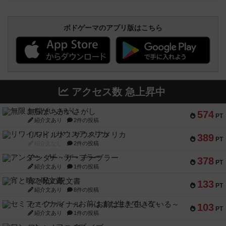
ボドゲーマのアプリ版はこちら
アクセス数 急上昇中
無限まちがいさがし
574
PT
紹介文あり
2件の投稿
リワイルド：サウスアメリカ
389
PT
紹介文なし
2件の投稿
アンダー・ザ・テーブラー
378
PT
紹介文あり
1件の投稿
宵と暁の呪文書
133
PT
紹介文あり
8件の投稿
セミファイナル ～お前はまだ生きている～
103
PT
紹介文あり
1件の投稿