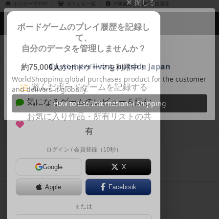
閉じる
ボドゲーマTOP
ボドとも一覧
大塚健吾
投稿履歴
ボドゲーマTOP
ボードゲームのプレイ履歴を記録し
て、
ボードゲームを検索する
自分のデータを管理しませんか？
約75,000人
がボドゲーマを利用中！
ボードゲームの新着レビュー
遊んだボードゲームを記録する
ボードゲーム会情報
気になるゲームのレビューを読む
お気に入り作品・所有リストの共
メカニクス特集
有
掲示板・トピックス
ログイン / 会員登録（10秒）
Google
X
ボドとも・会員一覧
Apple
Facebook
ボードゲーム業界コラム
または
ボドゲーマご利用案内