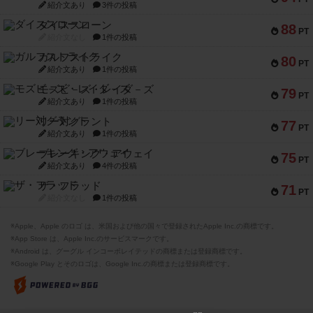
紹介文あり
3件の投稿
ダイススローン
88
PT
紹介文なし
1件の投稿
ガルフストライク
80
PT
紹介文あり
1件の投稿
モズビ－ズ・レイダ－ズ
79
PT
紹介文あり
1件の投稿
リー対グラント
77
PT
紹介文あり
1件の投稿
ブレーキング・アウェイ
75
PT
紹介文あり
4件の投稿
ザ・フラッド
71
PT
紹介文なし
1件の投稿
※Apple、Apple のロゴ は、米国および他の国々で登録されたApple Inc.の商標です。
※App Store は、Apple Inc.のサービスマークです。
※Android は、グーグル インコーポレイテッドの商標または登録商標です。
※Google Play とそのロゴは、Google Inc.の商標または登録商標です。