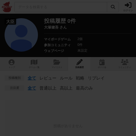
ログイン
投稿履歴 0件
大臣
大塚健吾 さん
2個
マイボードゲーム
0件
参加コミュニティ
未設定
ウェブページ
トップ
ゲーム一覧
マイリスト
投稿履歴
ボ
ドゲ
会
コミュニティ
全て
レビュー
ルール
戦略
リプレイ
投稿種別
全て
普通以上
高以上
最高のみ
注目度
投稿がありません