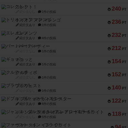
コレクト！
240
PT
紹介文なし
1件の投稿
トリオンフ ア マレンゴ
236
PT
紹介文あり
1件の投稿
エレメンツ
232
PT
紹介文あり
4件の投稿
バー！パーティー
212
PT
紹介文なし
1件の投稿
ギョッと
154
PT
紹介文あり
1件の投稿
クルティボ
152
PT
紹介文なし
1件の投稿
ブラヴェスト
140
PT
紹介文なし
1件の投稿
ドブル：ポケットモンスター
122
PT
紹介文あり
4件の投稿
ジャンヌ・ダルク-オルレアン ドロー＆ライト
118
PT
紹介文なし
5件の投稿
ファースト・イン・フライト
94
PT