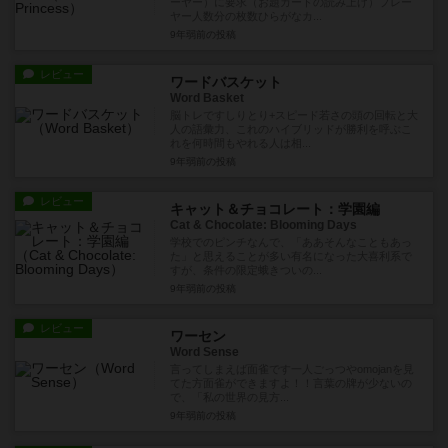
ーヤー）に要求（お題カードの読み上げ）プレー
ヤー人数分の枚数ひらがなカ...
9年弱前
の投稿
レビュー
ワードバスケット
Word Basket
脳トレですしりとり+スピード若さの頭の回転と大
人の語彙力、これのハイブリッドが勝利を呼ぶこ
れを何時間もやれる人は相...
9年弱前
の投稿
レビュー
キャット＆チョコレート：学園編
Cat & Chocolate: Blooming Days
学校でのピンチなんで、「ああそんなこともあっ
た」と思えることが多い有名になった大喜利系で
すが、条件の限定蛾きついの...
9年弱前
の投稿
レビュー
ワーセン
Word Sense
言ってしまえば面雀です一人ごっつやomojanを見
てた方面雀ができますよ！！言葉の牌が少ないの
で、「私の世界の見方...
9年弱前
の投稿