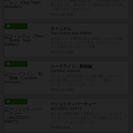
ワンナイト人狼的ではあるんですが役職が2枚から
選べるところ、選ばなかった役職は任意の人に押
し付けられるこれがミソで...
8年以上前
の投稿
レビュー
タイムボム
Time Bomb: New Edition
まあ要らない付属品は増えた気はしますがｗ旧版
から値上がりしたわけではないのでいいでしょ
う！旧版から2人分カードも増...
8年以上前
の投稿
レビュー
カードライン：動物編
Cardline: Animals
レビューは他の方が仰ってる通り盛り上がり方
が、個人戦なんだけど 「へえ〜」「意外〜」「う
そーん」「おお、すげえ」っ...
8年以上前
の投稿
レビュー
マジョリティパーティー
MAJORITY PARTY
要するに究極の選択で多数派にポイントあげます
ってゲームですこれは勝ちに行く戦略云々じゃな
くて、「えーまじかよー」な...
9年弱前
の投稿