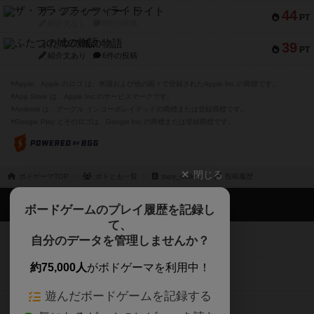
ザ・フラッフィー・ライト
44
PT
紹介文なし
0件の投稿
ふたつの城の物語
39
PT
紹介文あり
6件の投稿
※Apple、Apple のロゴ は、米国および他の国々で登録されたApple Inc.の商標です。
※App Store は、Apple Inc.のサービスマークです。
※Android は、グーグル インコーポレイテッドの商標または登録商標です。
※Google Play とそのロゴは、Google Inc.の商標または登録商標です。
閉じる
ボドゲーマTOP
ボドとも一覧
tapy_walker
投稿履歴
ボドゲーマTOP
ボードゲームのプレイ履歴を記録し
て、
ボードゲームを検索する
自分のデータを管理しませんか？
約75,000人
がボドゲーマを利用中！
ボードゲームの新着レビュー
遊んだボードゲームを記録する
ボードゲーム会情報