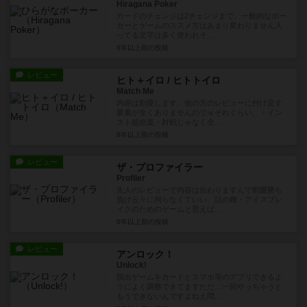
Hiragana Poker
カードのチェンジは2チェンジまで、一般的なポー
カーとゲームのススメ方はあまり変わりません入
ってる文字は多く使われそ...
8年以上前
の投稿
レビュー
ヒト＋イロ / ヒトトイロ
Match Me
内容は割愛します、他の方のレビューに付け足す
要素が全くありませんのでｗそれぐらい、・イン
スト超絶楽・対戦じゃなく全...
8年以上前
の投稿
レビュー
ザ・プロファイラー
Profiler
先人のレビューで内容は伝わりますんで割愛勝ち
負け云々に拘らなくていい、話の種・アイスブレ
イクのためのゲームと思えば...
8年以上前
の投稿
レビュー
アンロック！
Unlock!
脱出ゲームをカードとスマホ等のアプリできるよ
うによく調整できてますただ…一回やっちゃうと
もうできないんですよねえ問...