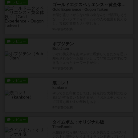
レビュー
ゴールドエクスペリエンス～黄金体験～
Gold Experience - Ougon Taiken
会話が盛り上がらない飲み会なんかで活躍しそう
なトークバラエティゲームその人の生涯も見える
し、共感や驚嘆も入り交じる...
9年弱前
の投稿
レビュー
ボブジテン
Bob Jiten
いかに横文字をあやふやに理解してきたかを思い
知らされるゲーム脳トレとして非常におすすめで
きるちょっとキーワードが少...
9年弱前
の投稿
レビュー
漢コレ！
kankore
やってきた印象としては、笑点的な大喜利になる
感じがする笑いも起きるが、「おお上手いな」っ
て回答も出やすい年齢をあま...
9年弱前
の投稿
レビュー
タイムボム：オリジナル版
TimeBomb
人狼好きなら嫌いだという人を見たことがないイ
ンストも説明というより１ラウンド通しプレイし