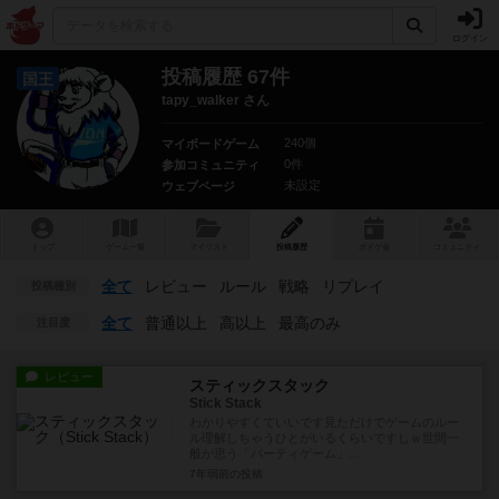
ログイン
投稿履歴 67件
国王
tapy_walker さん
240個
マイボードゲーム
0件
参加コミュニティ
未設定
ウェブページ
トップ
ゲーム一覧
マイリスト
投稿履歴
ボ
ドゲ
会
コミュニティ
全て
レビュー
ルール
戦略
リプレイ
投稿種別
全て
普通以上
高以上
最高のみ
注目度
レビュー
スティックスタック
Stick Stack
わかりやすくていいです見ただけでゲームのルー
ル理解しちゃうひとがいるくらいですしｗ世間一
般が思う「パーティゲーム」...
7年弱前
の投稿