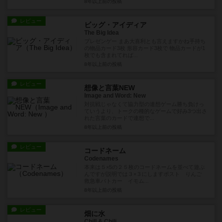
8年以上前
の投稿
レビュー
ビッグ・アイディア
The Big Idea
プレゼンゲー まあ大喜利とも言えますかね手持ち
の物品カード3枚 形容カード3枚で 物品カードが1
枚でも含まれてれば...
8年以上前
の投稿
レビュー
想像と言葉NEW
Image and Word: New
対抗戦じゃなくて協力型の連想ゲーム勝ち負けっ
ていうより、トークの種的なゲームで好み3つ出さ
れた言葉のカードで連想で...
8年以上前
の投稿
レビュー
コードネーム
Codenames
本来は５×5の２５枚のコードネームを並べて遊ぶ
んですが説明では３×３にしますポスト りんご
救急車パトカー イモム...
8年以上前
の投稿
レビュー
畑に水
Chill & Chili