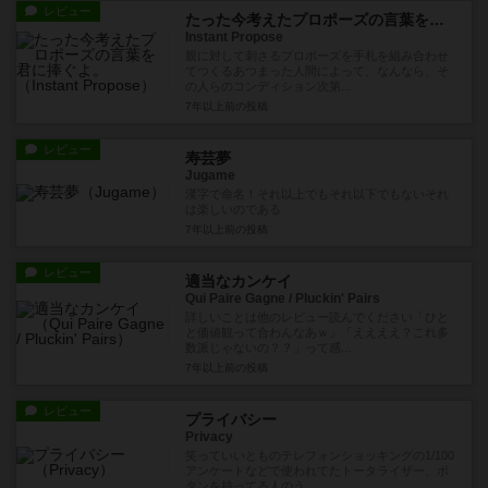
レビュー
たった今考えたプロポーズの言葉を君に捧ぐよ。
Instant Propose
親に対して刺さるプロポーズを手札を組み合わせ
てつくるあつまった人間によって、なんなら、そ
の人らのコンディション次第...
7年以上前
の投稿
レビュー
寿芸夢
Jugame
漢字で命名！それ以上でもそれ以下でもないそれ
は楽しいのである
7年以上前
の投稿
レビュー
適当なカンケイ
Qui Paire Gagne / Pluckin' Pairs
詳しいことは他のレビュー読んでください「ひと
と価値観って合わんなあｗ」「ええええ？これ多
数派じゃないの？？」って感...
7年以上前
の投稿
レビュー
プライバシー
Privacy
笑っていいとものテレフォンショッキングの1/100
アンケートなどで使われてたトータライザー、ボ
タンを持ってる人のう...