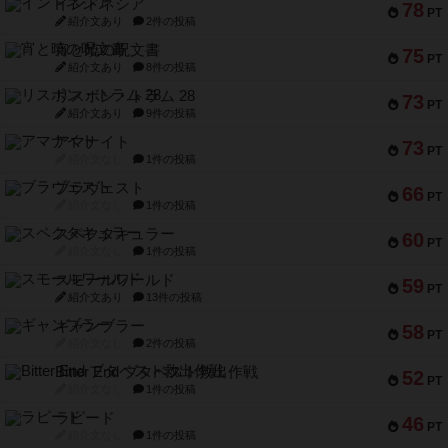
インドネシア
78
PT
紹介文あり
2件の投稿
宵と暁の呪文書
75
PT
紹介文あり
8件の投稿
リスボン・トラム 28
73
PT
紹介文あり
9件の投稿
アマナイト
73
PT
紹介文なし
1件の投稿
ブラヴェスト
66
PT
紹介文なし
1件の投稿
スペクタキュラー
60
PT
紹介文なし
1件の投稿
スモールワールド
59
PT
紹介文あり
13件の投稿
ギャンブラー
58
PT
紹介文なし
2件の投稿
Bitter End ブタペスト救出作戦
52
PT
紹介文なし
1件の投稿
ラピード
46
PT
紹介文なし
1件の投稿