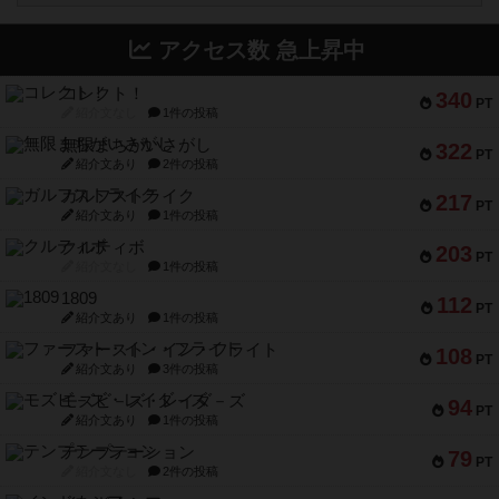
アクセス数 急上昇中
コレクト！
340
PT
紹介文なし
1件の投稿
無限まちがいさがし
322
PT
紹介文あり
2件の投稿
ガルフストライク
217
PT
紹介文あり
1件の投稿
クルティボ
203
PT
紹介文なし
1件の投稿
1809
112
PT
紹介文あり
1件の投稿
ファースト・イン・フライト
108
PT
紹介文あり
3件の投稿
モズビ－ズ・レイダ－ズ
94
PT
紹介文あり
1件の投稿
テンプテーション
79
PT
紹介文なし
2件の投稿