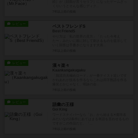
絵］が［顔面が言うセリフ］になったゲームざっ
くりいうとそんな感じディク...
7年以上前
の投稿
レビュー
ベストフレンドS
Best FriendS
やり方は「私の世界の見方」「たった今考え
た〜」みたいに親に対して刺さるものを提示して
いく回答は手書きになります大喜...
7年以上前
の投稿
レビュー
漢々楽々
Kaankangakugaku
「我流功夫極めロード」が一番テイスト近いです
かねあれが技名を作るならこれは四字熟語を作る
爆笑とかじゃなく、唄詠の会...
7年以上前
の投稿
レビュー
語彙の王様
Goi King
ワードスナイパーなら「お」から始まる✕都市名
みたいなの2条件にあてはまる単語を言わせるもの
ですがこの作品だと、「...
7年以上前
の投稿