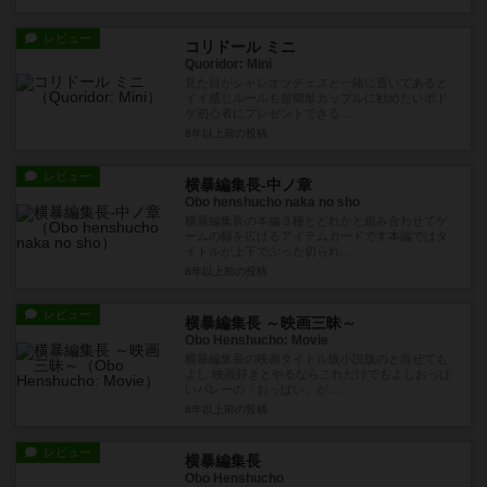
レビュー
コリドール ミニ
Quoridor: Mini
見た目がシャレオツチェスと一緒に置いてあると
イイ感じルールも超簡単カップルに勧めたいボド
ゲ初心者にプレゼントできる...
8年以上前
の投稿
レビュー
横暴編集長-中ノ章
Obo henshucho naka no sho
横暴編集長の本編３種とどれかと組み合わせてゲ
ームの幅を広げるアイテムカードです本編ではタ
イトルが上下でぶった切られ...
8年以上前
の投稿
レビュー
横暴編集長 ～映画三昧～
Obo Henshucho: Movie
横暴編集長の映画タイトル版小説版のと混ぜても
よし 映画好きとやるならこれだけでもよしおっぱ
いバレーの「おっぱい」が...
8年以上前
の投稿
レビュー
横暴編集長
Obo Henshucho