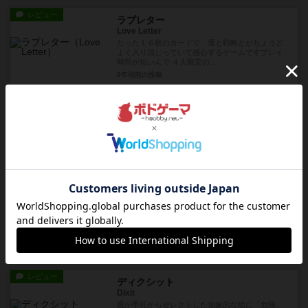
レビュー
ラブレター
Love Letter
たった１６枚のカードで、運と戦略とがちょうど
よく入り混じっていて感心するゲームですプレイ
時間が短いんで ４人限定の...
9年弱前
の投稿
レビュー
テレストレーション
Telestrations
※絵の苦手な人を「画伯」とかいっていじめない
ようにそれさえなければ楽しいゲームです絵を書
き→それが何であるかを読み...
9年弱前
の投稿
レビュー
ごきぶりポーカー
Cockroach Poker / Kakerlakenpoker
トランプでいえばダウトがもっと膨らんだような
ルールです手札の各種害虫カードから１枚他プレ
ーヤーに「これはクモだ」「...
9年弱前
の投稿
レビュー
ディクシット
Dixit
親が手札からセレクトした抽象的な絵に「危険」