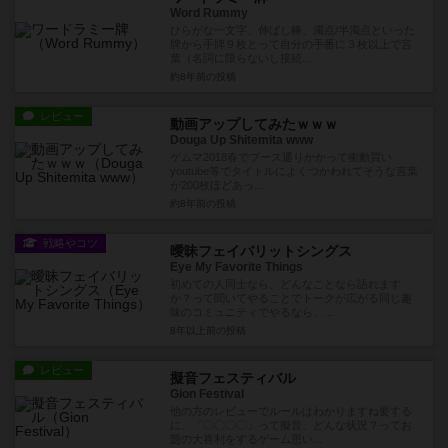
Word Rummy
ひらがな一文字、伸ばし棒、濁点/半濁点といった
牌から手牌９枚とって自分の手番に３枚以上で言
葉（名詞に限らないし接続...
約8年前
の投稿
レビュー
動画アップしてみたｗｗｗ
Douga Up Shitemita www
ゲムマ2018春でブース通りかかって衝動買い
youtube等でタイトルによくつかわれてそうな言葉
が200枚ほどあっ...
約8年前
の投稿
戦略やコツ
曖昧フェイバリットシングス
Eye My Favorite Things
初めての人同士なら、どんなことなら語れます
か？って聞いてやることでトークが広がる同じ趣
味のコミュニティでやるなら、...
8年以上前
の投稿
レビュー
擬音フェスティバル
Gion Festival
他の方のレビューでルールはわかりますね要する
に、「〇〇〇〇」って擬音、どんな状況？ってお
題の大喜利をするゲーム思い...