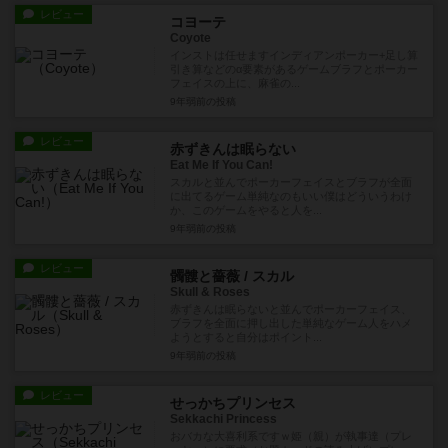
レビュー
コヨーテ
Coyote
インストは任せますインディアンポーカー+足し算
引き算などのα要素があるゲームブラフとポーカー
フェイスの上に、麻雀の...
9年弱前
の投稿
レビュー
赤ずきんは眠らない
Eat Me If You Can!
スカルと並んでポーカーフェイスとブラフが全面
に出てるゲーム単純なのもいい僕はどういうわけ
か、このゲームをやると人を...
9年弱前
の投稿
レビュー
髑髏と薔薇 / スカル
Skull & Roses
赤ずきんは眠らないと並んでポーカーフェイス、
ブラフを全面に押し出した単純なゲーム人をハメ
ようとすると自分はポイント...
9年弱前
の投稿
レビュー
せっかちプリンセス
Sekkachi Princess
おバカな大喜利系ですｗ姫（親）が執事達（プレ