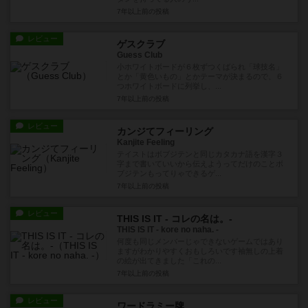
7年以上前
の投稿
レビュー
ゲスクラブ
Guess Club
小ホワイトボードが６枚ずつくばられ「球技名」
とか「黄色いもの」とかテーマが決まるので、６
つホワイトボードに列挙し、...
7年以上前
の投稿
レビュー
カンジてフィーリング
Kanjite Feeling
テイストはボブジテンと同じカタカナ語を漢字３
字まで書いていいから伝えようってだけのことボ
ブジテンもってりゃできるゲ...
7年以上前
の投稿
レビュー
THIS IS IT - コレの名は。-
THIS IS IT - kore no naha. -
何度も同じメンバーじゃできないゲームではあり
ますがわかりやすくおもしろいです袖無しの上着
の絵が出てきました「これの...
7年以上前
の投稿
レビュー
ワードラミー牌