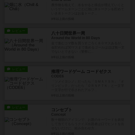
農作物を植えて、水をやると得点が増えていくと
いうゲームターンごとに池に水トークンを貯めて
いき水トークンはお金トーク...
8年以上前
の投稿
レビュー
八十日間世界一周
Around the World in 80 Days
金で進むコマ数を買うすごろく８０マスあるが、
金貯めれば30マスまで進めるゴールはほぼ無一文
でないとできない（警察に...
8年以上前
の投稿
レビュー
推理ワードゲーム コードゼクス
CODE6
「ソメイヨシノ」だったら「ＳＭＡＹＳＮ」「オ
リンピック」だったら「ＯＲＮＰＴＫ」と一文字
一文字が行で示されたアルフ...
8年以上前
の投稿
レビュー
コンセプト
Concept
数十種類のアイコンで、お題のキーワードを表現
して当ててもらうクイズ出題者は口でヒントを出
せないだけに、組み合わせ方...
8年以上前
の投稿