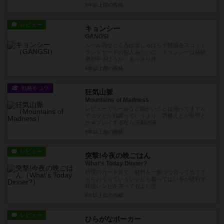
8年以上前
の投稿
レビュー
キョンシー
GANGSI
ルール的なところは出しゃばらず雑感をスコット
ランドヤードの犯人みたいに、キョンシーは経験
者がやるほうが、あっさり終...
8年以上前
の投稿
戦略やコツ
狂気山脈
Mountains of Madness
レビューでルールなど細かいことは揃ってますん
でコツとか戦略っていうより、気構えとか覚悟と
かｗプレイするなら演劇の演...
8年以上前
の投稿
レビュー
突撃!今夜の晩ごはん
What's Today Dinner?
料理のカード見て、材料を一個づつ言って当てて
もらおうっていうレシピも載ってはいるが従わず
我流レシピを言ってもよし売...
8年以上前
の投稿
レビュー
ひらがなポーカー