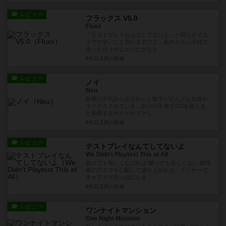
レビュー
フラックス V5.0
Fluxx
「テストプレイなんてしてないよ」と同じテイス
トです辛いこと言いますけど、あのくらい単純で
あったほうがよかったかなと...
8年以上前
の投稿
レビュー
ノイ
Neu
順番に手札から出されいく数字がどんどん加算や
マイナスされていき、自分の手番で101を超える
と脱落するボドゲボドゲし...
8年以上前
の投稿
レビュー
テストプレイなんてしてないよ
We Didn't Playtest This at All
負けても悔しくなければ 勝っても嬉しくない 製作
者のアタマを心配して盛り上がれる、クソゲーで
すｗアタマ空っぽにしま...
8年以上前
の投稿
レビュー
ワンナイトマンション
One Night Mansion