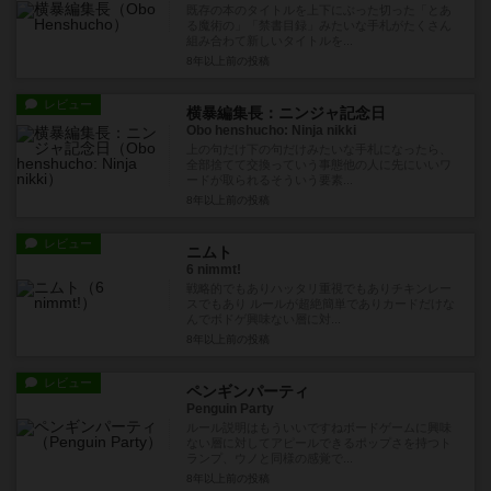
既存の本のタイトルを上下にぶった切った「とあ
る魔術の」「禁書目録」みたいな手札がたくさん
組み合わて新しいタイトルを...
8年以上前
の投稿
レビュー
横暴編集長：ニンジャ記念日
Obo henshucho: Ninja nikki
上の句だけ下の句だけみたいな手札になったら、
全部捨てて交換っていう事態他の人に先にいいワ
ードが取られるそういう要素...
8年以上前
の投稿
レビュー
ニムト
6 nimmt!
戦略的でもありハッタリ重視でもありチキンレー
スでもあり ルールが超絶簡単でありカードだけな
んでボドゲ興味ない層に対...
8年以上前
の投稿
レビュー
ペンギンパーティ
Penguin Party
ルール説明はもういいですねボードゲームに興味
ない層に対してアピールできるポップさを持つト
ランプ、ウノと同様の感覚で...
8年以上前
の投稿