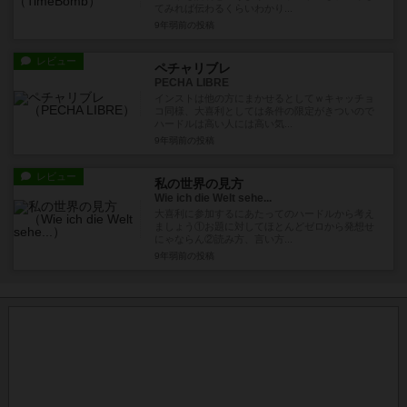
てみれば伝わるくらいわかり...
9年弱前
の投稿
レビュー
ペチャリブレ
PECHA LIBRE
インストは他の方にまかせるとしてｗキャッチョ
コ同様、大喜利としては条件の限定がきついので
ハードルは高い人には高い気...
9年弱前
の投稿
レビュー
私の世界の見方
Wie ich die Welt sehe...
大喜利に参加するにあたってのハードルから考え
ましょう①お題に対してほとんどゼロから発想せ
にゃならん②読み方、言い方...
9年弱前
の投稿