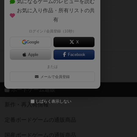
気になるゲームのレビューを読む
お気に入り作品・所有リストの共
メカニクス特集
有
掲示板・トピックス
ログイン / 会員登録（10秒）
Google
X
ボドとも・会員一覧
Apple
Facebook
ボードゲーム業界コラム
または
ボドゲーマご利用案内
メールで会員登録
ボードゲーム通販
しばらく表示しない
新作・再入荷情報
定番ボードゲームの通販商品
国産ボードゲームの通販商品