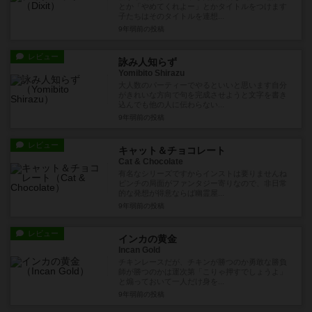
とか「やめてくれよー」とかタイトルをつけます
子たちはそのタイトルを連想...
9年弱前
の投稿
レビュー
詠み人知らず
Yomibito Shirazu
大人数のパーティーでやるといいと思います自分
がきれいな方向で句を完成させようと文字を書き
込んでも他の人に伝わらない...
9年弱前
の投稿
レビュー
キャット＆チョコレート
Cat & Chocolate
有名なシリーズですからインストは要りませんね
ピンチの局面がファンタジー寄りなので、非日常
的な発想が得意ならば幽霊屋...
9年弱前
の投稿
レビュー
インカの黄金
Incan Gold
チキンレースだが、チキンが勝つのか勇敢な勝負
師が勝つのかは運次第「こりゃ押すでしょうよ」
と煽っておいて一人だけ身を...
9年弱前
の投稿