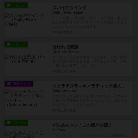
レビュー
スパイのウインク
Shifty Eyed Spies
テーマがポップな割に、やることが複雑で思った
ほど布教できてないですインストで理解してもら
いにくいわかっちゃえばまあ...
7年弱前
の投稿
レビュー
分ければ資源
Ab in die Tonne
ゴミをゴミ箱におさめきったら勝ち、それが目的
数字が書かれた手札をせーので出し合って、手札
に書かれた数字が少ない人か...
7年以上前
の投稿
戦略やコツ
ソクラテスラ～キメラティック偉人バトル～
Sokuratesura
コツと言っても楽しむ心構えですねカードの引き
の運だけで勝敗が決まるゲームなので、過度な期
待はしないでくださいｗ並べ...
7年以上前
の投稿
レビュー
がんめんマン / この顔どの顔？
Mr.Face
「ディクシット」の［タイトルがついた抽象的な