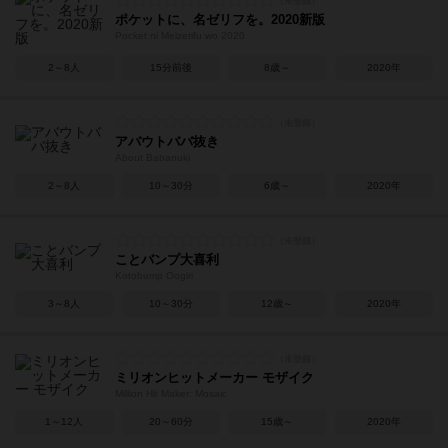
ポケットに、名ゼリフを。2020新版
Pocket ni Meizerifu wo 2020
2～8人
15分前後
8歳～
2020年
アバウトババ抜き
About Babanuki
2～8人
10～30分
6歳～
2020年
ことバンプ大喜利
Kotobump Oogiri
3～8人
10～30分
12歳～
2020年
ミリオンヒットメーカー モザイク
Million Hit Maker: Mosaic
1～12人
20～60分
15歳～
2020年