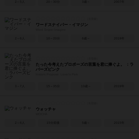
2～5人
20～30分
3歳～
2007年
ワードスナイパー・イマジン
Word Sniper Imagine
2～6人
10～20分
6歳～
2019年
たった今考えたプロポーズの言葉を君に捧ぐよ。 ：ラ
バーズピンク
Instant Propose: Lover's Pink
3～7人
15～35分
13歳～
2019年
ウォッチャ
WOCHA
2～6人
15分前後
5歳～
2015年