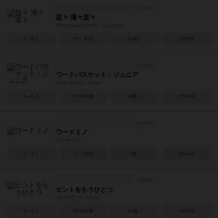
益々 漢々楽々
Masumasu Kankan Gakugaku
2～8人
15～30分
10歳～
2019年
ワードバスケット：ジュニア
Word Basket: Junior
2～8人
10分前後
4歳～
2019年
ワードミノ
Wordomino
2～4人
10～20分
7歳～
2018年
ヒントをもうひとつ
VerTIPPT nochmal!
3～6人
20分前後
14歳～
2009年