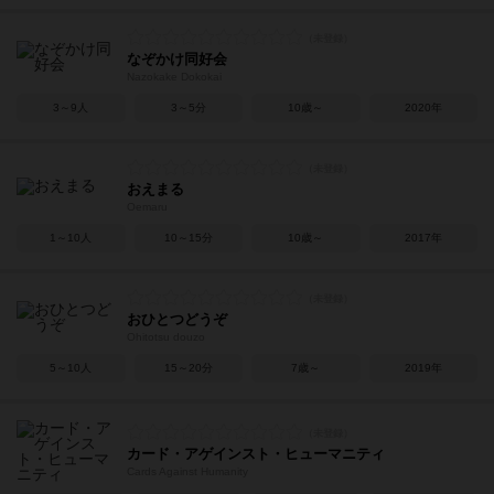
なぞかけ同好会
Nazokake Dokokai
3～9人
3～5分
10歳～
2020年
おえまる
Oemaru
1～10人
10～15分
10歳～
2017年
おひとつどうぞ
Ohitotsu douzo
5～10人
15～20分
7歳～
2019年
カード・アゲインスト・ヒューマニティ
Cards Against Humanity