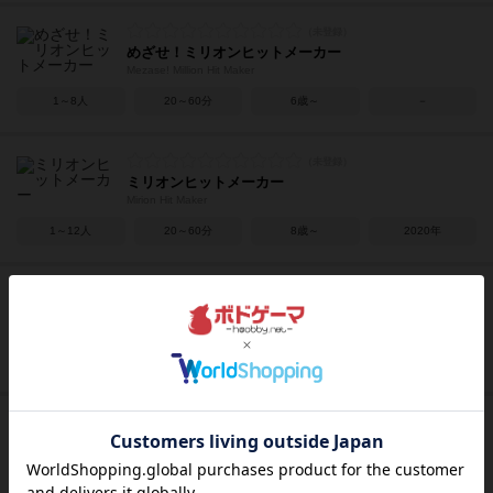
めざせ！ミリオンヒットメーカー
Mezase! Million Hit Maker
1～8人
20～60分
6歳～
－
ミリオンヒットメーカー
Mirion Hit Maker
1～12人
20～60分
8歳～
2020年
へんなかんじ
Henna kanji
2～4人
15～30分
10歳～
2019年
イト
ito
2～10人
30分前後
8歳～
2019年