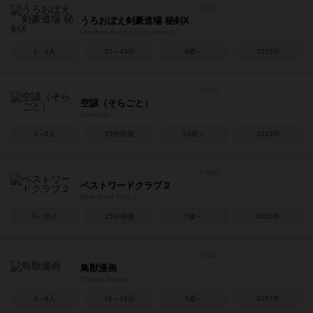
うろおぼえ剣豪道場 秘剣X
Urooboe Kengo Dojo HikenX
2～4人
33～45分
8歳～
2019年
空諺（そらごと）
Soragoto
3～6人
15分前後
10歳～
2019年
ベストワードクラブ２
Best Word Club 2
3～10人
15分前後
7歳～
2020年
鳥獣漫画
Chouju Manga
3～6人
10～15分
7歳～
2017年