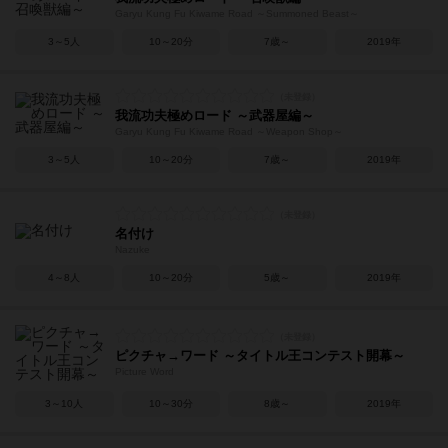
Garyu Kung Fu Kiwame Road ～Summoned Beast～
3～5人
10～20分
7歳～
2019年
我流功夫極めロード ～武器屋編～
Garyu Kung Fu Kiwame Road ～Weapon Shop～
3～5人
10～20分
7歳～
2019年
名付け
Nazuke
4～8人
10～20分
5歳～
2019年
ピクチャ→ワード ～タイトル王コンテスト開幕～
Picture Word
3～10人
10～30分
8歳～
2019年