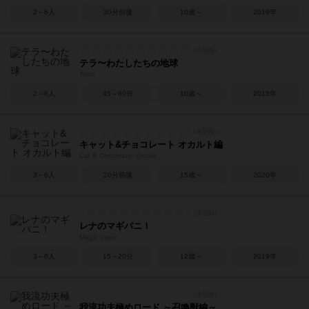
2～6人
30分前後
10歳～
2019年
テラ〜わたしたちの地球
Terra
2～6人
45～60分
10歳～
2015年
キャット&チョコレート オカルト編
Cat & Chocolate: Occult
3～6人
20分前後
15歳～
2020年
レナのマギパニ！
Magic Panic
3～6人
15～20分
12歳～
2019年
我流功夫極めロード ～召喚獣編～