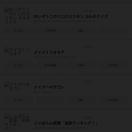
れいぞうこのくにのココモン カルタクイズ
Reizouko no Kuni no Cocomong Karuta Quiz
2～6人
5分前後
4歳～
－
クイズミリオネア
Who Wants to Be a Millionaire
2～5人
60分前後
10歳～
2000年
クイズヘキサゴン
Quiz Hexagon
2～6人
－
6歳～
2004年
じゃぱらん拡張「追加ランキング！」
Japaran Expantion Addtional ranking!