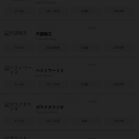
Ippon Training
3～8人
10～20分
10歳～
2019年
不謹慎王
Fukinshin King
3～6人
30分前後
15歳～
2020年
ベストワード２
Best Word 2
4～8人
10～25分
15歳～
2018年
ガラクタラジオ
Garakuta Radio
4～8人
12～24分
8歳～
2019年