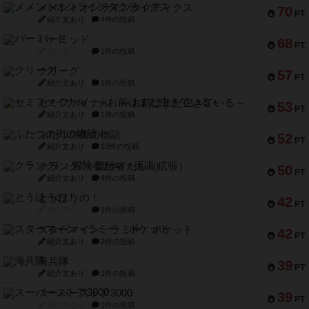
メメントオンラインタクティクス
70
PT
紹介文あり
4件の投稿
パーミッド
68
PT
紹介文なし
1件の投稿
クリーグ
57
PT
紹介文あり
1件の投稿
セミファイナル ～お前はまだ生きている～
53
PT
紹介文あり
1件の投稿
ふたつの街の物語
52
PT
紹介文あり
18件の投稿
クランク! ：冒険者たち（拡張）
50
PT
紹介文あり
4件の投稿
とうほうの！
42
PT
紹介文なし
1件の投稿
スターマイン・ラミー ポケット
42
PT
紹介文あり
2件の投稿
海兵隊
39
PT
紹介文あり
1件の投稿
スーパーストア3000
39
PT
紹介文なし
1件の投稿