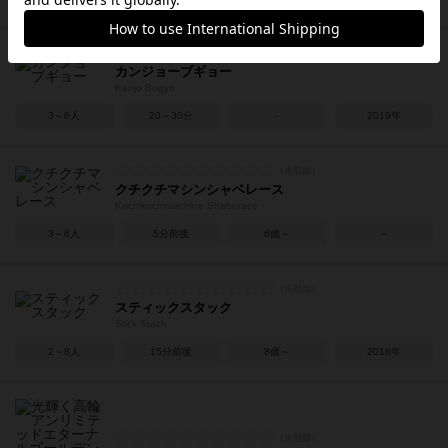
カンジョーブギョー
Kanjo Bugyo
3～6人
20～30分
－
2019年
クチクチマシンシャベレース
Kuchikuchimachine Shaberace
3～6人
5分前後
6歳～
－
スティックスタック
Stick Stack
2～8人
15分前後
8歳～
2016年