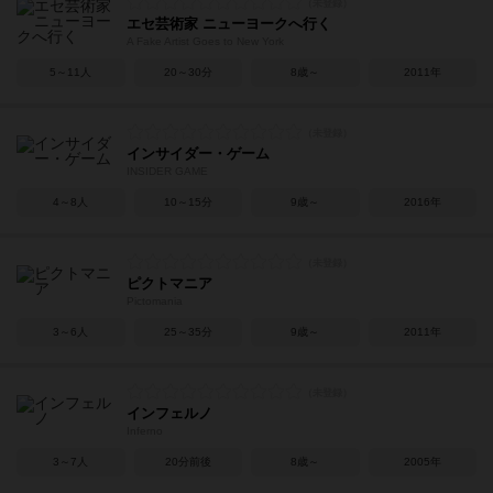
エセ芸術家 ニューヨークへ行く
A Fake Artist Goes to New York
5～11人
20～30分
8歳～
2011年
インサイダー・ゲーム
INSIDER GAME
4～8人
10～15分
9歳～
2016年
ピクトマニア
Pictomania
3～6人
25～35分
9歳～
2011年
インフェルノ
Inferno
3～7人
20分前後
8歳～
2005年