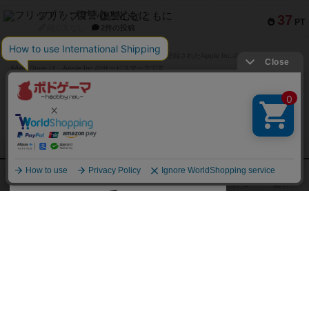
フリップ７：復讐心とともに
37
PT
紹介文なし
2件の投稿
※Apple、Apple のロゴ は、米国および他の国々で登録されたApple Inc.の商標です。
※App Store は、Apple Inc.のサービスマークです。
※Android は、グーグル インコーポレイテッドの商標または登録商標です。
※Google Play とそのロゴは、Google Inc.の商標または登録商標です。
閉じる
ボドゲーマTOP
ボドとも一覧
tapy_walker
マイボードゲーム
ボドゲーマTOP
ボードゲームのプレイ履歴を記録し
て、
ボードゲームを検索する
自分のデータを管理しませんか？
約75,000人
がボドゲーマを利用中！
ボードゲームの新着レビュー
遊んだボードゲームを記録する
ボードゲーム会情報
気になるゲームのレビューを読む
お気に入り作品・所有リストの共