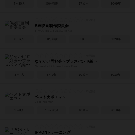
4～30人
30分前後
17歳～
2009年
B級映画制作委員会
B kyuu Eiga Seisaku Iinkai
3～6人
10分前後
8歳～
2020年
なぞかけ同好会〜ブラスバンド編〜
Nazokake Dokokai: Brass Band
3～7人
3～5分
10歳～
2020年
ベスト★ポエマ～
Best Poemer
3～8人
10～20分
10歳～
2019年
IPPONトレーニング