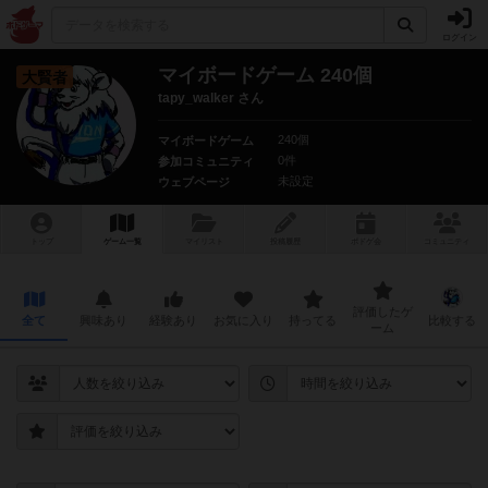
ログイン
マイボードゲーム 240個
大賢者
tapy_walker さん
240個
マイボードゲーム
0件
参加コミュニティ
未設定
ウェブページ
トップ
ゲーム一覧
マイリスト
投稿履歴
ボ
ドゲ
会
コミュニティ
評価したゲ
全て
興味あり
経験あり
お気に入り
持ってる
比較する
ーム