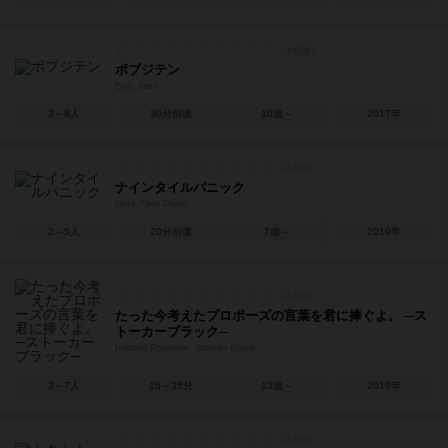
ボブジテン
Bob Jiten
3～8人
30分前後
10歳～
2017年
ナインタイルパニック
Nine Tiles Panic
2～5人
20分前後
7歳～
2019年
たった今考えたプロポーズの言葉を君に捧ぐよ。 ─ス
トーカーブラック─
Instant Propose: Stalker Black
3～7人
15～35分
13歳～
2019年