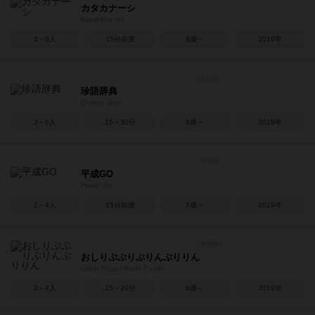
カタカナーシ
Katakana-shi
3～8人
15分前後
8歳～
2019年
珍語辞典
Chingo Jiten
3～6人
15～30分
8歳～
2019年
平成GO
Heisei Go
2～4人
15分前後
7歳～
2019年
おしりぷぷりぷりんぷりりん
Oshiri Pupuri Purin Puririn
2～4人
15～20分
6歳～
2019年