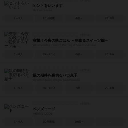
ヒントをいいます
Hint wo Iimasu
2～3人
10分前後
4歳～
2018年
突撃！今夜の晩ごはん ～朝食＆スイーツ編～
What's today dinner? Morning & Sweets Version
3～6人
15～20分
8歳～
2018年
親の期待を裏切るバカ息子
Oyano Kitaiwo Uragiru Bakamusuko
4～6人
25～45分
7歳～
2018年
ベンズコード
VENN'S CODE
3～8人
20分前後
10歳～
－