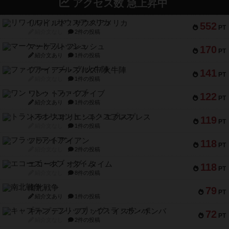
アクセス数 急上昇中
リワイルド：サウスアメリカ
552
PT
紹介文なし
2件の投稿
マーケットフレッシュ
170
PT
紹介文あり
1件の投稿
ファイアー・ブルズ / 火牛陣
141
PT
紹介文なし
1件の投稿
ワン・トゥ・ファイブ
122
PT
紹介文あり
1件の投稿
トランスオリエント・エクスプレス
119
PT
紹介文なし
1件の投稿
フラットアイアン
118
PT
紹介文なし
2件の投稿
エコーズ・オブ・タイム
118
PT
紹介文なし
8件の投稿
南北戦争
79
PT
紹介文あり
1件の投稿
キャプテン・フリップ：イスラ・ボンバ
72
PT
紹介文なし
2件の投稿