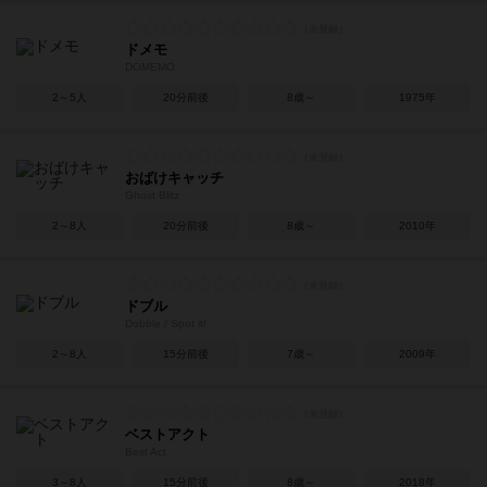
ドメモ
DOMEMO
2～5人
20分前後
8歳～
1975年
おばけキャッチ
Ghost Blitz
2～8人
20分前後
8歳～
2010年
ドブル
Dobble / Spot it!
2～8人
15分前後
7歳～
2009年
ベストアクト
Best Act
3～8人
15分前後
8歳～
2018年