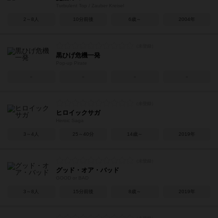
Turbulent Top / Zauber Kreisel
2～8人
10分前後
6歳～
2004年
黒ひげ危機一発
Pop-up Pirate
－
－
－
－
ヒロイックサガ
Heroic Saga
3～4人
25～40分
14歳～
2019年
グッド・オア・バッド
GOOD or BAD
3～8人
15分前後
8歳～
2019年