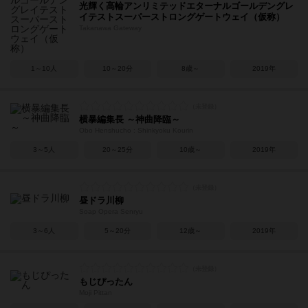
光輝く高輪アンリミテッドエターナルゴールデングレ
イテストスーパーストロングゲートウェイ（仮称）
Takanawa Gateway
1～10人
10～20分
8歳～
2019年
横暴編集長 ～神曲降臨～
Obo Henshucho : Shinkyoku Kourin
3～5人
20～25分
10歳～
2019年
昼ドラ川柳
Soap Opera Senryu
3～6人
5～20分
12歳～
2019年
もじぴったん
Moji Pittan