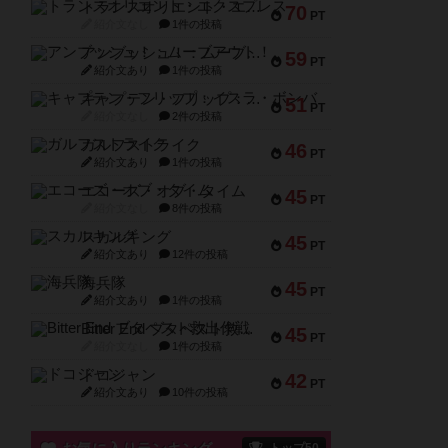
トランスオリエント・エクスプレス
70
PT
紹介文なし
1件の投稿
アンブッシュ！：ムーブアウト！
59
PT
紹介文あり
1件の投稿
キャプテン・フリップ：イスラ・ボンバ
51
PT
紹介文なし
2件の投稿
ガルフストライク
46
PT
紹介文あり
1件の投稿
エコーズ・オブ・タイム
45
PT
紹介文なし
8件の投稿
スカルキング
45
PT
紹介文あり
12件の投稿
海兵隊
45
PT
紹介文あり
1件の投稿
Bitter End ブタペスト救出作戦
45
PT
紹介文なし
1件の投稿
ドコジャン
42
PT
紹介文あり
10件の投稿