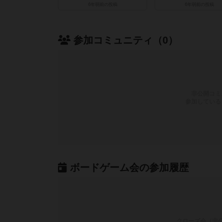
6年弱前
の投稿
6年弱前
の投稿
参加コミュニティ（0）
非公開コミ
参加している
ボードゲーム会の参加履歴
クローズ会（非