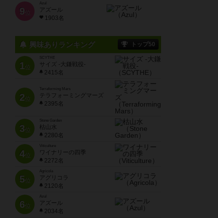
Azul
9
アズール
位
1903名
興味ありランキング
トップ50
SCYTHE
1
サイズ -大鎌戦役-
位
2415名
Terraforming Mars
2
テラフォーミングマーズ
位
2395名
Stone Garden
3
枯山水
位
2280名
Viticulture
4
ワイナリーの四季
位
2272名
Agricola
5
アグリコラ
位
2120名
Azul
6
アズール
位
2034名