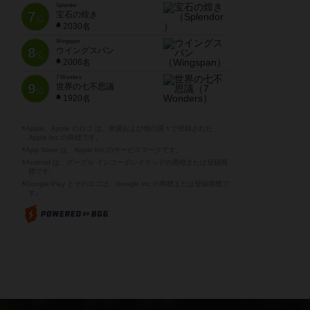
Splendor
7
宝石の煌き
位
2030名
Wingspan
8
ウイングスパン
位
2006名
7 Wonders
9
世界の七不思議
位
1920名
※Apple、Apple のロゴ は、米国および他の国々で登録された
Apple Inc.の商標です。
※App Store は、Apple Inc.のサービスマークです。
※Android は、グーグル インコーポレイテッドの商標または登録商
標です。
※Google Play とそのロゴは、Google Inc.の商標または登録商標で
す。