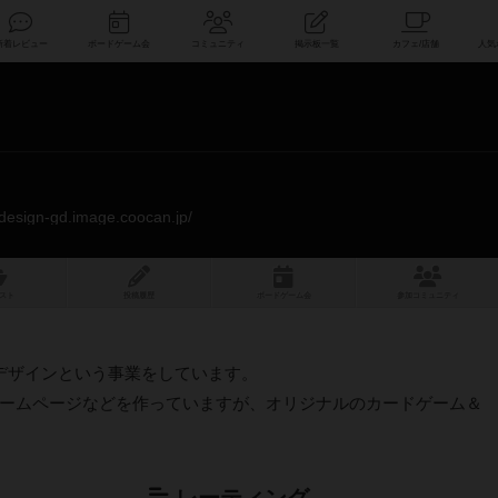
索
新着レビュー
ボードゲーム会
コミュニティ
掲示板一覧
adesign-gd.image.coocan.jp/
スト
投稿履歴
ボ
ー
ドゲ
ーム
会
参加
コミュニティ
カデザインという事業をしています。
ームページなどを作っていますが、オリジナルのカードゲーム＆