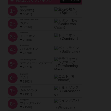
お気に入りランキング
トップ50
Splendor
1
宝石の煌き
位
4041名
Die Siedler von Catan
2
カタン
位
3616名
Dominion
3
ドミニオン
位
2530名
Battle Line
4
バトルライン
位
2378名
Terraforming Mars
5
テラフォーミングマーズ
位
2371名
6 nimmt!
6
ニムト
位
2202名
Carcassonne
7
カルカソンヌ
位
2191名
Wingspan
8
ウイングスパン
位
2150名