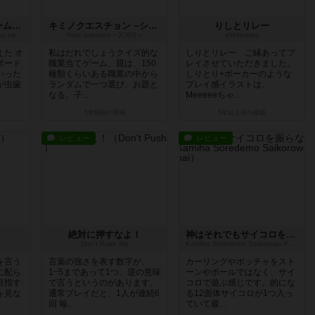
歯の王様をまもるゲーム 〜むし歯にならないサステナブルな歯をめざそう！~
キミノクエスチョン ~シゴト~
りしとリレー
The King of Teeth ~ Can you save it?
Your question ~JOBS～
shiritorelay
た オ
私はだれでしょうクイズ的な
しりとリレー ご縁あってプ
ボード
職業当てゲーム。親は、150
レイさせていただきました。
いった
種類くらいある職業の中から
しりとり+ポーカーのような
が虫歯
ランダムで一つ選び、お題と
プレイ感イラストは、
なる。子...
Meeeeeちゃ...
5年弱前
の投稿
5年以上前
の投稿
レビュー
レビュー
絶対に押すなよ！
神はそれでもサイコロを振らない
Don't Push Me
Kamiha Soredemo Saikorowo Furanai
を言う
言葉の強さを表す数字が、
カーリングやボッチャをスト
に配ら
1~5まであって1つ、逆の意味
ーンやボールではなく、サイ
目指す
で言うというのがあります。
コロで遊ぶ感じです。的にな
を見な
通常プレイだと、1人が連続6
る12面体サイコロが1つ入っ
回 毎...
ていて最...