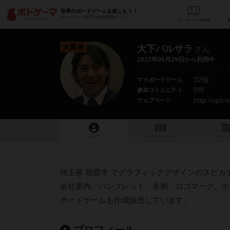
世界のボードゲームを楽しもう！
ボードゲーム専門の総合情報サイト
データベース
検
大賢者
大下バルサラ
さん
2017年05月29日から利用中
32個
マイボードゲーム
0件
参加コミュニティ
http://spic
ウェブページ
トップ
マイボードゲーム
マイリ
埼玉県 朝霞市 でグラフィックデザインのスピ
会社案内、パンフレット、名刺、ロゴマーク、ホ
ボードゲームも作成販売しています。