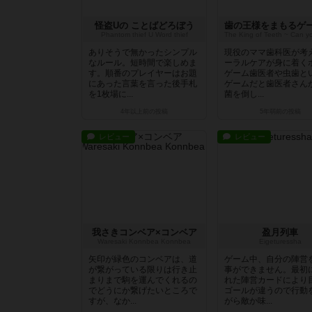
怪盗Uの ことばどろぼう
Phantom thief U Word thief
ありそうで無かったシンプル
現役のママ歯科医が考え
なルール。短時間で楽しめま
ーラルケアが身に着く
す。順番のプレイヤーはお題
ゲーム歯医者や虫歯と
にあった言葉を言った後手札
ゲームだと歯医者さん
を1枚場に...
菌を倒し...
4年以上前
の投稿
5年弱前
の投稿
レビュー
レビュー
我さきコンベア×コンベア
盈月列車
Waresaki Konnbea Konnbea
Eigeturessha
矢印が緑色のコンベアは、道
ゲーム中、自分の陣営
が繋がっている限りは行き止
事ができません。最初
まりまで駒を運んでくれるの
れた陣営カードにより
でどうにか繋げたいところで
ゴールが違うので行動
すが、なか...
がら敵か味...