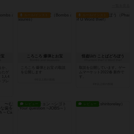
一覧を見る
ルール/インスト
ルール/インスト
お宝
ころころ 爆弾とお宝
怪盗Uの ことばどろぼう
s
Bombs and treasures
Phantom thief U Word thief
うか、
ころころ 爆弾とお宝 の取説
取説を公開しています。ゲー
ったゲ
を公開します
ムマーケット2022春 新作で
1人4
す。
4年以上前
の投稿
トプレ
4年以上前
の投稿
レビュー
レビュー