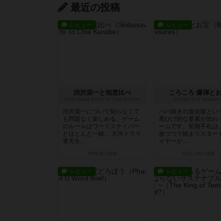
最近の投稿
レビュー
レビュー
渋沢栄一と知恵比べ
ころころ 爆弾と
Shibusawa Eiichi To Chie Kurabe
Bombs and treasure
渋沢栄一について知らなくて
ババ抜きの進化版とい
も問題なく楽しめる。ゲーム
黒ひげ的な要素が加わ
のルールはワードスナイパー
ームです。初期手札は、
とほとんど一緒。 大河ドラマ
枚づつで始まりスター
青天を...
イヤーが...
約4年前
の投稿
4年以上前
の投稿
レビュー
レビュー