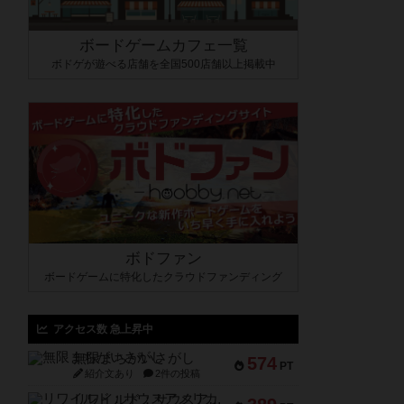
ボードゲームカフェ一覧
ボドゲが遊べる店舗を全国500店舗以上掲載中
ボドファン
ボードゲームに特化したクラウドファンディング
アクセス数 急上昇中
無限まちがいさがし
574
PT
紹介文あり
2件の投稿
リワイルド：サウスアメリカ