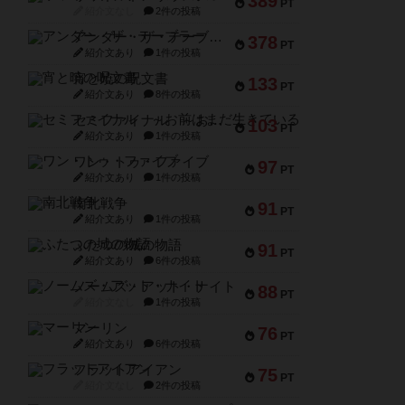
389
PT
紹介文なし
2件の投稿
アンダー・ザ・テーブラー
378
PT
紹介文あり
1件の投稿
宵と暁の呪文書
133
PT
紹介文あり
8件の投稿
セミファイナル ～お前はまだ生きている～
103
PT
紹介文あり
1件の投稿
ワン・トゥ・ファイブ
97
PT
紹介文あり
1件の投稿
南北戦争
91
PT
紹介文あり
1件の投稿
ふたつの城の物語
91
PT
紹介文あり
6件の投稿
ノームズ・アット・ナイト
88
PT
紹介文なし
1件の投稿
マーリン
76
PT
紹介文あり
6件の投稿
フラットアイアン
75
PT
紹介文なし
2件の投稿