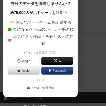
ボードゲームを検索する
自分のデータを管理しませんか？
約75,000人
がボドゲーマを利用中！
ボードゲームの新着レビュー
遊んだボードゲームを記録する
ボードゲーム会情報
気になるゲームのレビューを読む
お気に入り作品・所有リストの共
メカニクス特集
有
掲示板・トピックス
ログイン / 会員登録（10秒）
Google
X
ボドとも・会員一覧
Apple
Facebook
ボードゲーム業界コラム
または
ボドゲーマご利用案内
メールで会員登録
ボードゲーム通販