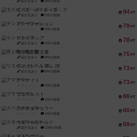
紹介文あり
3件の投稿
モズビ－ズ・レイダ－ズ
94
PT
紹介文あり
1件の投稿
テンプテーション
79
PT
紹介文なし
2件の投稿
インドネシア
78
PT
紹介文あり
2件の投稿
宵と暁の呪文書
75
PT
紹介文あり
8件の投稿
リスボン・トラム 28
73
PT
紹介文あり
9件の投稿
アマナイト
73
PT
紹介文なし
1件の投稿
ブラヴェスト
66
PT
紹介文なし
1件の投稿
スペクタキュラー
60
PT
紹介文なし
1件の投稿
スモールワールド
59
PT
紹介文あり
13件の投稿
ギャンブラー