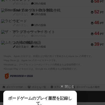
58
PT
紹介文なし
2件の投稿
Bitter End ブタペスト救出作戦
52
PT
紹介文なし
1件の投稿
ラピード
46
PT
紹介文なし
1件の投稿
ザ・フラッフィー・ライト
44
PT
紹介文なし
0件の投稿
ふたつの城の物語
39
PT
紹介文あり
6件の投稿
※Apple、Apple のロゴ は、米国および他の国々で登録されたApple Inc.の商標です。
※App Store は、Apple Inc.のサービスマークです。
※Android は、グーグル インコーポレイテッドの商標または登録商標です。
※Google Play とそのロゴは、Google Inc.の商標または登録商標です。
閉じる
ボドゲーマTOP
ボドとも一覧
大下バルサラ
ボードゲーム会の履歴
ボドゲーマTOP
ボードゲームのプレイ履歴を記録し
て、