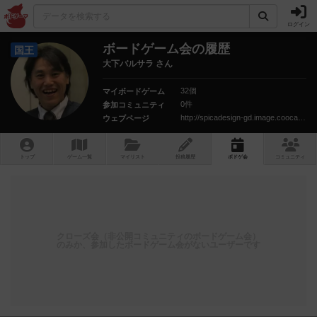
ログイン
ボードゲーム会の履歴
国王
大下バルサラ さん
32個
マイボードゲーム
0件
参加コミュニティ
http://spicadesign-gd.image.coocan.jp/
ウェブページ
トップ
ゲーム一覧
マイリスト
投稿履歴
ボ
ドゲ
会
コミュニティ
クローズ会（非公開コミュニティのボードゲーム会）
のみか、参加したボードゲーム会がないユーザーです