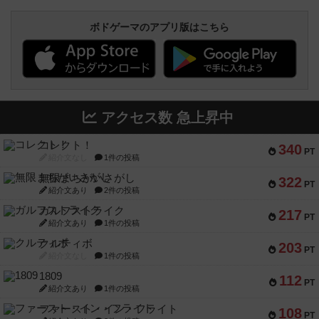
ボドゲーマのアプリ版はこちら
アクセス数 急上昇中
コレクト！
340
PT
紹介文なし
1件の投稿
無限まちがいさがし
322
PT
紹介文あり
2件の投稿
ガルフストライク
217
PT
紹介文あり
1件の投稿
クルティボ
203
PT
紹介文なし
1件の投稿
1809
112
PT
紹介文あり
1件の投稿
ファースト・イン・フライト
108
PT